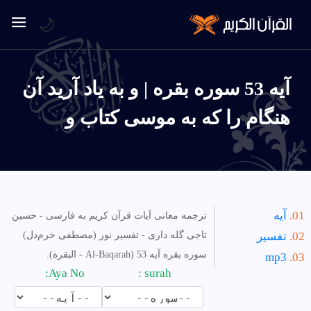
🌙
آیه 53 سوره بقره | و به ياد آريد آن
هنگام را كه به موسى كتاب و
آیه
ترجمه معانی آیات قرآن کریم به فارسی - حسین
تفسیر
تاجی گله داری - تفسیر نور (مصطفی خرم‌دل)
سوره بقره آیه 53 (Al-Baqarah - البقرة).
mp3
Aya No:
surah :