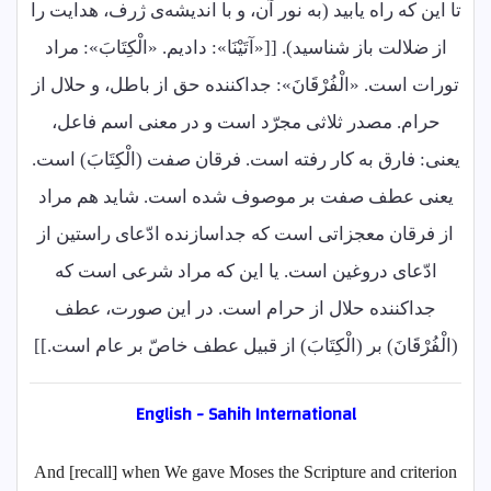
تا این که راه یابید (به نور آن، و با اندیشه‌ی ژرف، هدایت را
از ضلالت باز شناسید). [[«آتَیْنَا»: دادیم. «الْکِتَابَ»: مراد
تورات است. «الْفُرْقَانَ»: جداکننده حق از باطل، و حلال از
حرام. مصدر ثلاثی مجرّد است و در معنی اسم فاعل،
یعنی: فارق به کار رفته است. فرقان صفت (الْکِتَابَ) است.
یعنی عطف صفت بر موصوف شده است. شاید هم مراد
از فرقان معجزاتی است که جداسازنده ادّعای راستین از
ادّعای دروغین است. یا این که مراد شرعی است که
جداکننده حلال از حرام است. در این صورت، عطف
(الْفُرْقَانَ) بر (الْکِتَابَ) از قبیل عطف خاصّ بر عام است.]]
English - Sahih International
And [recall] when We gave Moses the Scripture and criterion