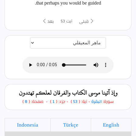
that perhaps you would be guided.
آیت 53
قبلی
بعد
اختيار قارئ الآية
وإذ آتينا موسى الكتاب والفرقان لعلكم تهتدون
سورة:
البقرة
- آية: (
53
)
- جزء: (
1
) - صفحة: (
8
)
Indonesia
Türkçe
English