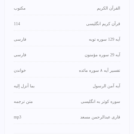
القرآن الكريم
مكتوب
قرآن کریم انگلیسی
114
آیه 129 سوره توبه
فارسی
آیه 29 سوره مؤمنون
فارسی
تفسیر آیه ۸ سوره مائده
خواندن
آیه آمن الرسول
بما أنزل إليه
سوره کوثر به انگلیسی
متن ترجمه
قاری عبدالرحمن مسعد
mp3