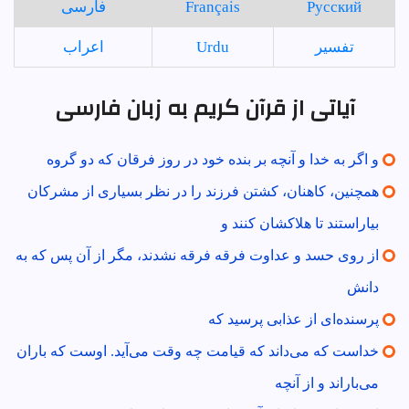
Русский
Français
فارسی
تفسير
Urdu
اعراب
آیاتی از قرآن کریم به زبان فارسی
و اگر به خدا و آنچه بر بنده خود در روز فرقان كه دو گروه
همچنين، كاهنان، كشتن فرزند را در نظر بسيارى از مشركان
بياراستند تا هلاكشان كنند و
از روى حسد و عداوت فرقه فرقه نشدند، مگر از آن پس كه به
دانش
پرسنده‌اى از عذابى پرسيد كه‌
خداست كه مى‌داند كه قيامت چه وقت مى‌آيد. اوست كه باران
مى‌باراند و از آنچه