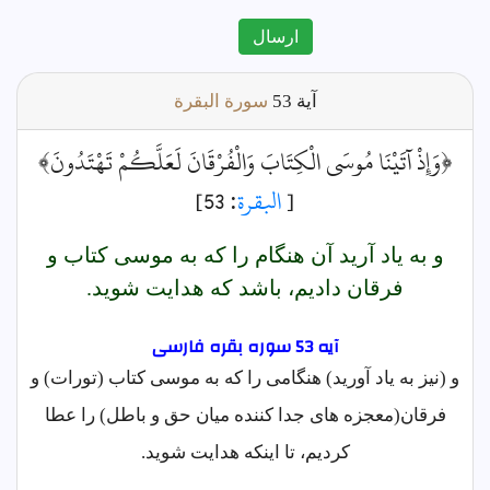
ارسال
آية
53
سورة البقرة
﴿وَإِذْ آتَيْنَا مُوسَى الْكِتَابَ وَالْفُرْقَانَ لَعَلَّكُمْ تَهْتَدُونَ﴾
[
البقرة
: 53]
و به ياد آريد آن هنگام را كه به موسى كتاب و
فرقان داديم، باشد كه هدايت شويد.
آیه 53 سوره بقره فارسى
و (نیز به یاد آورید) هنگامی را که به موسی کتاب (تورات) و
فرقان(معجزه های جدا کننده میان حق و باطل) را عطا
کردیم، تا اینکه هدایت شوید.