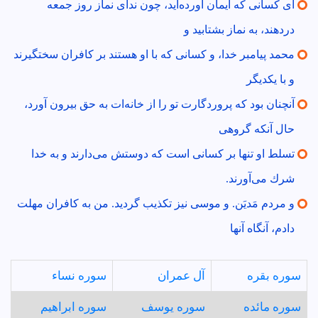
اى كسانى كه ايمان آورده‌ايد، چون نداى نماز روز جمعه
دردهند، به نماز بشتابيد و
محمد پيامبر خدا، و كسانى كه با او هستند بر كافران سختگيرند
و با يكديگر
آنچنان بود كه پروردگارت تو را از خانه‌ات به حق بيرون آورد،
حال آنكه گروهى
تسلط او تنها بر كسانى است كه دوستش مى‌دارند و به خدا
شرك مى‌آورند.
و مردم مَديَن. و موسى نيز تكذيب گرديد. من به كافران مهلت
دادم، آنگاه آنها
سوره بقره
آل عمران
سوره نساء
سوره مائده
سوره يوسف
سوره ابراهيم