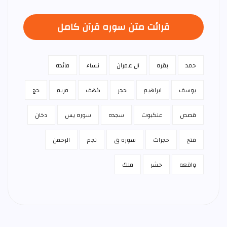
قرائت متن سوره قرآن كامل
حمد
بقره
آل عمران
نساء
مائده
يوسف
ابراهيم
حجر
كهف
مريم
حج
قصص
عنكبوت
سجده
سوره يس
دخان
فتح
حجرات
سوره ق
نجم
الرحمن
واقعه
حشر
ملك