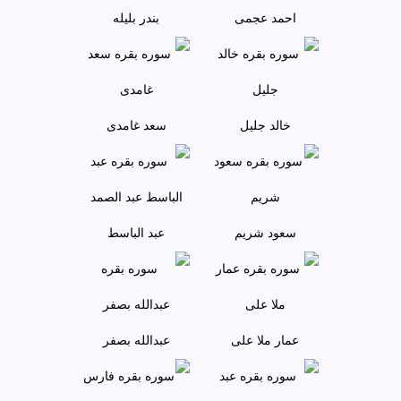
احمد عجمى
بندر بليله
خالد جليل
سعد غامدی
سعود شريم
عبد الباسط
عمار ملا علی
عبدالله بصفر