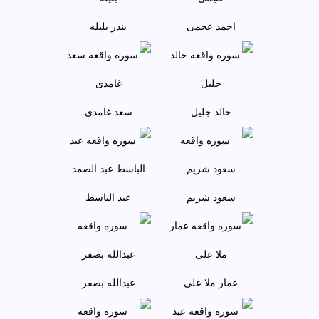
احمد عجمى
بندر بليله
خالد جليل
سعد غامدی
سعود شريم
عبد الباسط
عمار ملا علی
عبدالله بصفر