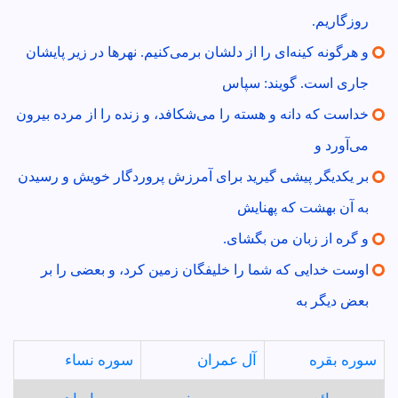
روزگاريم.
و هرگونه كينه‌اى را از دلشان برمى‌كنيم. نهرها در زير پايشان
جارى است. گويند: سپاس
خداست كه دانه و هسته را مى‌شكافد، و زنده را از مرده بيرون
مى‌آورد و
بر يكديگر پيشى گيريد براى آمرزش پروردگار خويش و رسيدن
به آن بهشت كه پهنايش
و گره از زبان من بگشاى.
اوست خدايى كه شما را خليفگان زمين كرد، و بعضى را بر
بعض ديگر به
سوره بقره
آل عمران
سوره نساء