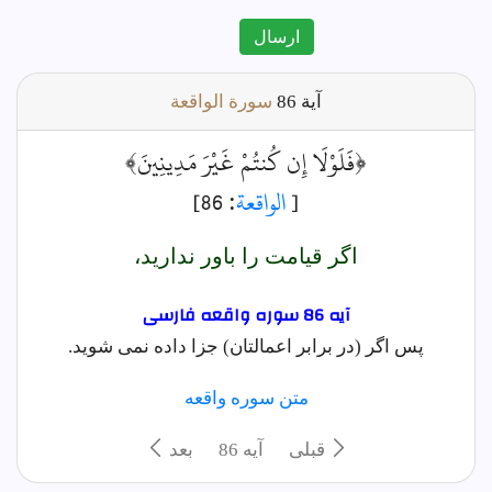
ارسال
آية
86
سورة الواقعة
﴿فَلَوْلَا إِن كُنتُمْ غَيْرَ مَدِينِينَ﴾
[
الواقعة
: 86]
اگر قيامت را باور نداريد،
آیه 86 سوره واقعه فارسى
پس اگر (در برابر اعمالتان) جزا داده نمی شوید.
متن سوره واقعه
قبلی
آيه 86
بعد