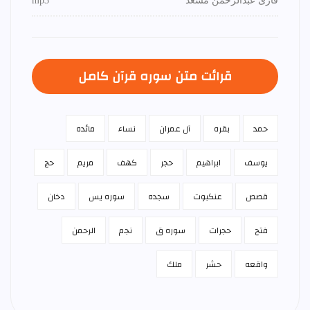
قاری عبدالرحمن مسعد
mp3
قرائت متن سوره قرآن كامل
حمد
بقره
آل عمران
نساء
مائده
يوسف
ابراهيم
حجر
كهف
مريم
حج
قصص
عنكبوت
سجده
سوره يس
دخان
فتح
حجرات
سوره ق
نجم
الرحمن
واقعه
حشر
ملك