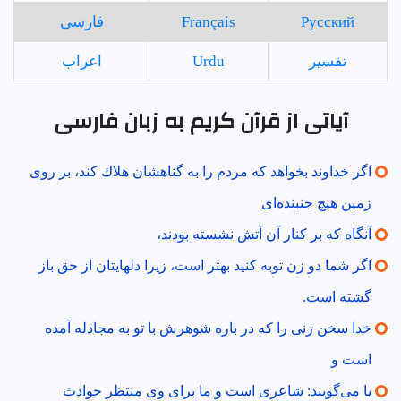
Русский
Français
فارسی
تفسير
Urdu
اعراب
آیاتی از قرآن کریم به زبان فارسی
اگر خداوند بخواهد كه مردم را به گناهشان هلاك كند، بر روى
زمين هيچ جنبنده‌اى
آنگاه كه بر كنار آن آتش نشسته بودند،
اگر شما دو زن توبه كنيد بهتر است، زيرا دلهايتان از حق باز
گشته است.
خدا سخن زنى را كه در باره شوهرش با تو به مجادله آمده
است و
يا مى‌گويند: شاعرى است و ما براى وى منتظر حوادث