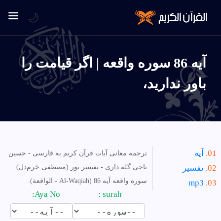
🌙
آیه 86 سوره واقعه | اگر قيامت را
باور نداريد،
آیه
ترجمه معانی آیات قرآن کریم به فارسی - حسین
تفسیر
تاجی گله داری - تفسیر نور (مصطفی خرم‌دل)
سوره واقعه آیه 86 (Al-Waqiah - الواقعة).
mp3
Aya No:
surah :