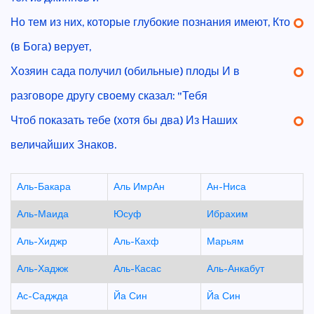
Но тем из них, которые глубокие познания имеют, Кто
(в Бога) верует,
Хозяин сада получил (обильные) плоды И в
разговоре другу своему сказал: "Тебя
Чтоб показать тебе (хотя бы два) Из Наших
величайших Знаков.
Аль-Бакара
Аль ИмрАн
Ан-Ниса
Аль-Маида
Юсуф
Ибрахим
Аль-Хиджр
Аль-Кахф
Марьям
Аль-Хаджж
Аль-Касас
Аль-Анкабут
Ас-Саджда
Йа Син
Йа Син