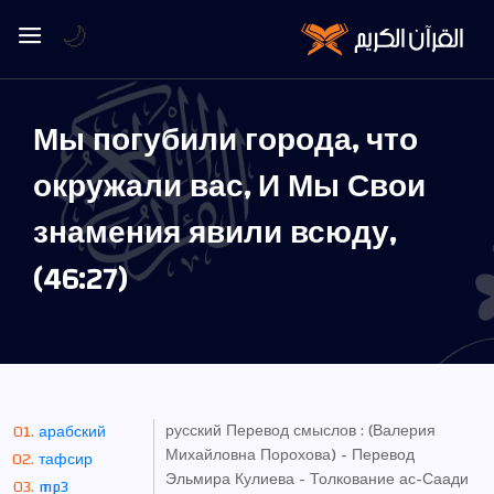
🌙
Мы погубили города, что
окружали вас, И Мы Свои
знамения явили всюду,
(46:27)
русский Перевод смыслов : (Валерия
арабский
Михайловна Порохова) - Перевод
тафсир
Эльмира Кулиева - Толкование ас-Саади
mp3