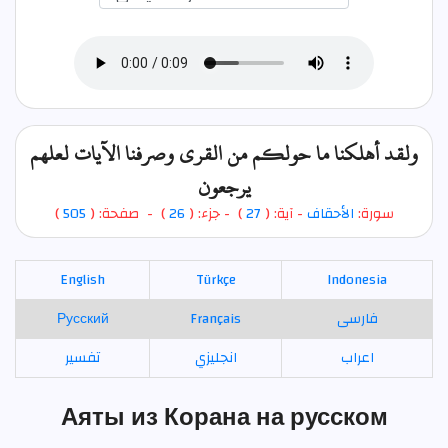
ولقد أهلكنا ما حولكم من القرى وصرفنا الآيات لعلهم
يرجعون
)
505
) - صفحة: (
26
- جزء: (
)
27
- آية: (
الأحقاف
سورة:
English
Türkçe
Indonesia
Русский
Français
فارسی
اعراب
انجليزي
تفسير
Аяты из Корана на русском