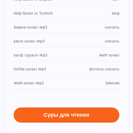
Holy Quran in Turkish
lang
baqara surasi mp3
скачать
yasin surasi mp3
скачать
кахф сураси mp3
kahf surasi
fotiha surasi mp3
фотиха скачать
mulk surasi mp3
taborak
Суры для чтения