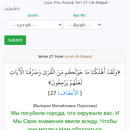
сура Аль-Ахкаф Аят 27 ( Al-Ahqaaf -
الأحقاف).
surah :
Aya No:
Submit
Verse
27 from
surah Al-Ahqaaf
﴿وَلَقَدْ أَهْلَكْنَا مَا حَوْلَكُم مِّنَ الْقُرَىٰ وَصَرَّفْنَا الْآيَاتِ
لَعَلَّهُمْ يَرْجِعُونَ﴾
: 27]
الأحقاف
[
(Валерия Михайловна Порохова)
Мы погубили города, что окружали вас, И
Мы Свои знамения явили всюду, Чтобы
они могли к Нам обратиться.