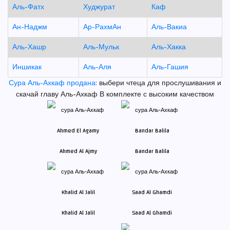
Аль-Фатх
Худжурат
Каф
Ан-Наджм
Ар-РахмАн
Аль-Вакиа
Аль-Хашр
Аль-Мульк
Аль-Хакка
Иншикак
Аль-Аля
Аль-Гашия
Сура Аль-Ахкаф продана:
выбери чтеца для прослушивания и
скачай главу Аль-Ахкаф В комплекте с высоким качеством
Ahmed Al Ajmy
Bandar Balila
Khalid Al Jalil
Saad Al Ghamdi