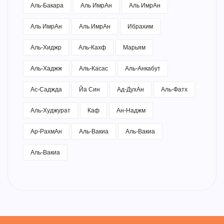
Аль-Бакара
Аль ИмрАн
Аль ИмрАн
Аль ИмрАн
Аль ИмрАн
Ибрахим
Аль-Хиджр
Аль-Кахф
Марьям
Аль-Хаджж
Аль-Касас
Аль-Анкабут
Ас-Саджда
Йа Син
Ад-ДухАн
Аль-Фатх
Аль-Худжурат
Каф
Ан-Наджм
Ар-РахмАн
Аль-Вакиа
Аль-Вакиа
Аль-Вакиа