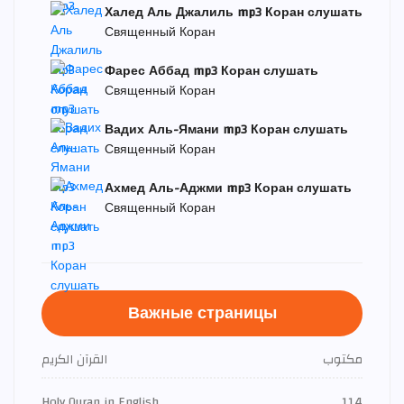
Халед Аль Джалиль mp3 Коран слушать
Священный Коран
Фарес Аббад mp3 Коран слушать
Священный Коран
Вадих Аль-Ямани mp3 Коран слушать
Священный Коран
Ахмед Аль-Аджми mp3 Коран слушать
Священный Коран
Важные страницы
مكتوب
القرآن الكريم
Holy Quran in English
114