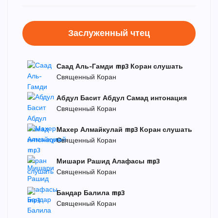
Заслуженный чтец
Саад Аль-Гамди mp3 Коран слушать
Священный Коран
Абдул Басит Абдул Самад интонация
Священный Коран
Махер Алмайкулай mp3 Коран слушать
Священный Коран
Мишари Рашид Алафасы mp3
Священный Коран
Бандар Балила mp3
Священный Коран