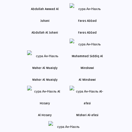
Abdullah Al Juhani
Fares Abbad
Maher Al Muaiqly
Al Minshawi
Al Hosary
Mishari Al-afasi