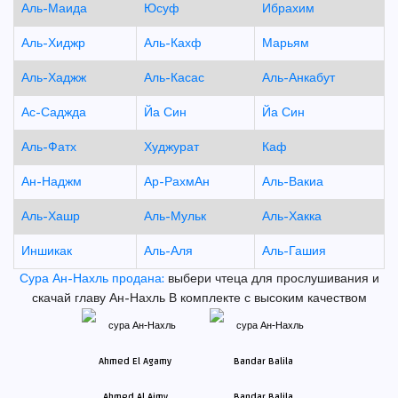
Аль-Маида
Юсуф
Ибрахим
Аль-Хиджр
Аль-Кахф
Марьям
Аль-Хаджж
Аль-Касас
Аль-Анкабут
Ас-Саджда
Йа Син
Йа Син
Аль-Фатх
Худжурат
Каф
Ан-Наджм
Ар-РахмАн
Аль-Вакиа
Аль-Хашр
Аль-Мульк
Аль-Хакка
Иншикак
Аль-Аля
Аль-Гашия
Сура Ан-Нахль продана:
выбери чтеца для прослушивания и
скачай главу Ан-Нахль В комплекте с высоким качеством
Ahmed Al Ajmy
Bandar Balila