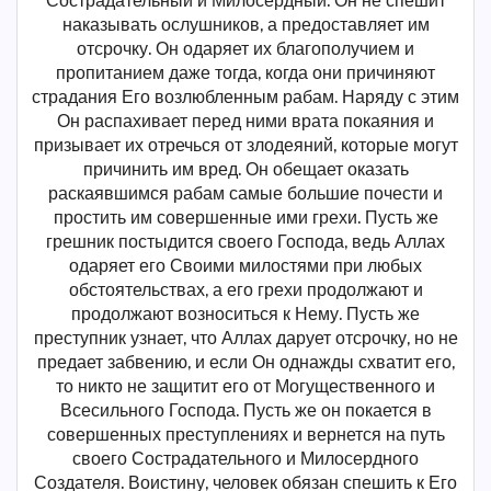
Сострадательный и Милосердный. Он не спешит
наказывать ослушников, а предоставляет им
отсрочку. Он одаряет их благополучием и
пропитанием даже тогда, когда они причиняют
страдания Его возлюбленным рабам. Наряду с этим
Он распахивает перед ними врата покаяния и
призывает их отречься от злодеяний, которые могут
причинить им вред. Он обещает оказать
раскаявшимся рабам самые большие почести и
простить им совершенные ими грехи. Пусть же
грешник постыдится своего Господа, ведь Аллах
одаряет его Своими милостями при любых
обстоятельствах, а его грехи продолжают и
продолжают возноситься к Нему. Пусть же
преступник узнает, что Аллах дарует отсрочку, но не
предает забвению, и если Он однажды схватит его,
то никто не защитит его от Могущественного и
Всесильного Господа. Пусть же он покается в
совершенных преступлениях и вернется на путь
своего Сострадательного и Милосердного
Создателя. Воистину, человек обязан спешить к Его