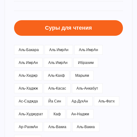
Суры для чтения
Аль-Бакара
Аль ИмрАн
Аль ИмрАн
Аль ИмрАн
Аль ИмрАн
Ибрахим
Аль-Хиджр
Аль-Кахф
Марьям
Аль-Хаджж
Аль-Касас
Аль-Анкабут
Ас-Саджда
Йа Син
Ад-ДухАн
Аль-Фатх
Аль-Худжурат
Каф
Ан-Наджм
Ар-РахмАн
Аль-Вакиа
Аль-Вакиа