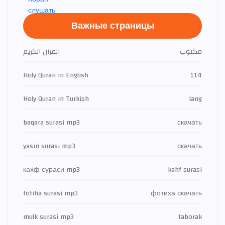
Важные страницы
مكتوب
القرآن الكريم
Holy Quran in English
114
Holy Quran in Turkish
lang
baqara surasi mp3
скачать
yasin surasi mp3
скачать
кахф сураси mp3
kahf surasi
fotiha surasi mp3
фотиха скачать
mulk surasi mp3
taborak