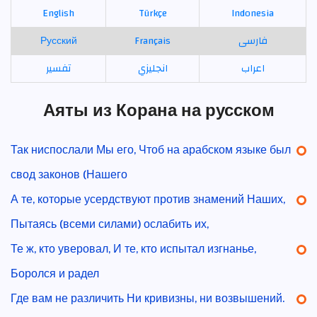
English
Türkçe
Indonesia
Русский
Français
فارسی
اعراب
انجليزي
تفسير
Аяты из Корана на русском
Так ниспослали Мы его, Чтоб на арабском языке был
свод законов (Нашего
А те, которые усердствуют против знамений Наших,
Пытаясь (всеми силами) ослабить их,
Те ж, кто уверовал, И те, кто испытал изгнанье,
Боролся и радел
Где вам не различить Ни кривизны, ни возвышений.