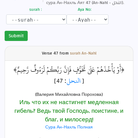
сура Ан-Нахль Аят 47 (An-Nahl - النحل).
surah :
Aya No:
Submit
Verse
47 from
surah An-Nahl
﴿أَوْ يَأْخُذَهُمْ عَلَىٰ تَخَوُّفٍ فَإِنَّ رَبَّكُمْ لَرَءُوفٌ رَّحِيمٌ﴾
: 47]
النحل
[
(Валерия Михайловна Порохова)
Иль что их не настигнет медленная
гибель? Ведь твой Господь, поистине, и
благ, и милосерд!
Сура Ан-Нахль Полная