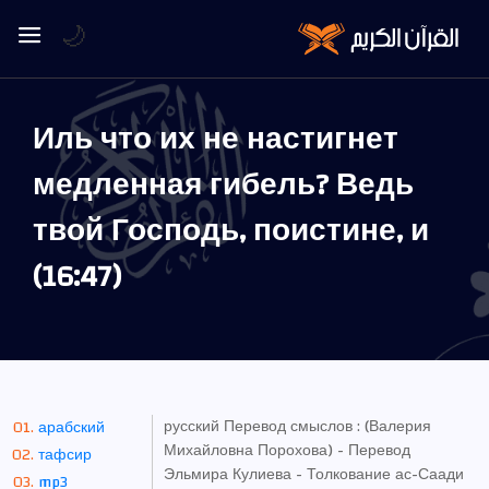
🌙
Иль что их не настигнет
медленная гибель? Ведь
твой Господь, поистине, и
(16:47)
русский Перевод смыслов : (Валерия
арабский
Михайловна Порохова) - Перевод
тафсир
Эльмира Кулиева - Толкование ас-Саади
mp3