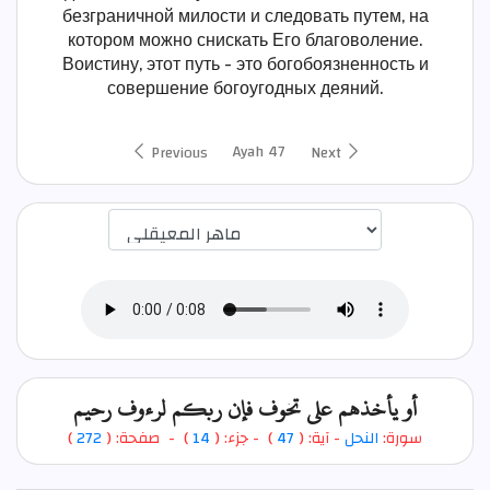
безграничной милости и следовать путем, на
котором можно снискать Его благоволение.
Воистину, этот путь - это богобоязненность и
совершение богоугодных деяний.
Ayah 47
Previous
Next
اختيار قارئ الآية
أو يأخذهم على تخوف فإن ربكم لرءوف رحيم
)
272
) - صفحة: (
14
- جزء: (
)
47
- آية: (
النحل
سورة: