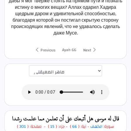
дабы я мог тверже стоять на прямом пути и познать
истину о многих вещах? Аллах одарил Хадира
щедрым даром и удивительной способностью,
благодаря которой он постигал скрытую сторону
происходящих явлений, что не удавалось сделать
даже Мусе.
Ayah 66
Previous
Next
اختيار قارئ الآية
قال له موسى هل أتبعك على أن تعلمن مما علمت رشدا
)
301
) - صفحة: (
15
- جزء: (
)
66
- آية: (
الكهف
سورة: