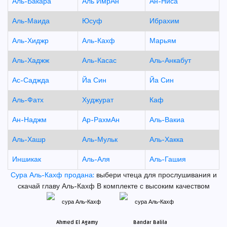
Аль-Бакара
Аль ИмрАн
Ан-Ниса
Аль-Маида
Юсуф
Ибрахим
Аль-Хиджр
Аль-Кахф
Марьям
Аль-Хаджж
Аль-Касас
Аль-Анкабут
Ас-Саджда
Йа Син
Йа Син
Аль-Фатх
Худжурат
Каф
Ан-Наджм
Ар-РахмАн
Аль-Вакиа
Аль-Хашр
Аль-Мульк
Аль-Хакка
Иншикак
Аль-Аля
Аль-Гашия
Сура Аль-Кахф продана:
выбери чтеца для прослушивания и
скачай главу Аль-Кахф В комплекте с высоким качеством