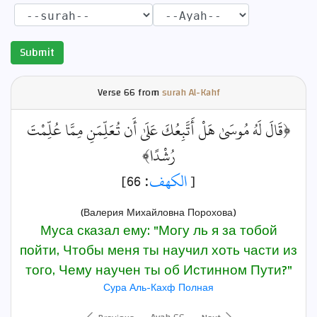
Submit
Verse
66 from
surah Al-Kahf
﴿قَالَ لَهُ مُوسَىٰ هَلْ أَتَّبِعُكَ عَلَىٰ أَن تُعَلِّمَنِ مِمَّا عُلِّمْتَ
رُشْدًا﴾
: 66]
الكهف
[
(Валерия Михайловна Порохова)
Муса сказал ему: "Могу ль я за тобой
пойти, Чтобы меня ты научил хоть части из
того, Чему научен ты об Истинном Пути?"
Сура Аль-Кахф Полная