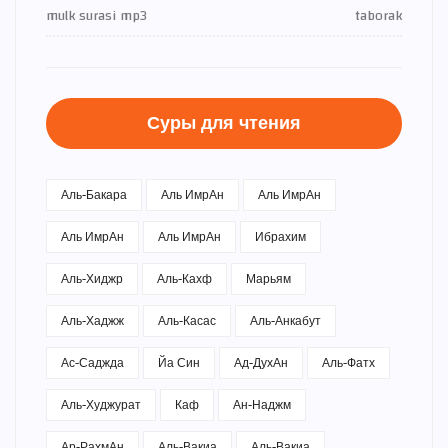
mulk surasi mp3
taborak
Суры для чтения
Аль-Бакара
Аль ИмрАн
Аль ИмрАн
Аль ИмрАн
Аль ИмрАн
Ибрахим
Аль-Хиджр
Аль-Кахф
Марьям
Аль-Хаджж
Аль-Касас
Аль-Анкабут
Ас-Саджда
Йа Син
Ад-ДухАн
Аль-Фатх
Аль-Худжурат
Каф
Ан-Наджм
Ар-РахмАн
Аль-Вакиа
Аль-Вакиа