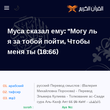
🌙
Муса сказал ему: "Могу ль
я за тобой пойти, Чтобы
меня ты (18:66)
русский Перевод смыслов : (Валерия
арабский
Михайловна Порохова) - Перевод
тафсир
Эльмира Кулиева - Толкование ас-Саади
mp3
сура Аль-Кахф Аят 66 (Al-Kahf - الكهف).
surah :
Aya No: