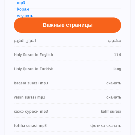
Важные страницы
مكتوب
القرآن الكريم
Holy Quran in English
114
Holy Quran in Turkish
lang
baqara surasi mp3
скачать
yasin surasi mp3
скачать
кахф сураси mp3
kahf surasi
fotiha surasi mp3
фотиха скачать