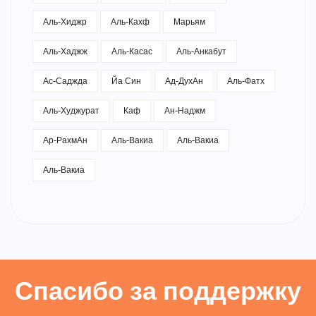
Аль-Хиджр
Аль-Кахф
Марьям
Аль-Хаджж
Аль-Касас
Аль-Анкабут
Ас-Саджда
Йа Син
Ад-ДухАн
Аль-Фатх
Аль-Худжурат
Каф
Ан-Наджм
Ар-РахмАн
Аль-Вакиа
Аль-Вакиа
Аль-Вакиа
Спасибо за поддержку