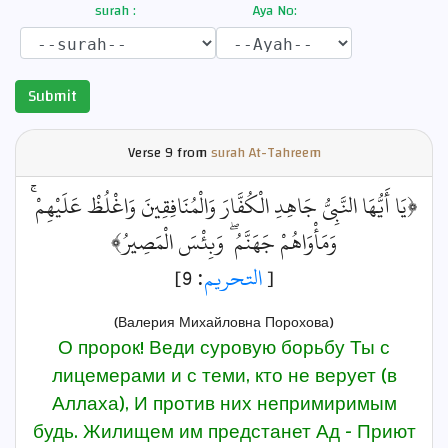
surah :
Aya No:
Submit
Verse
9 from
surah At-Tahreem
﴿يَا أَيُّهَا النَّبِيُّ جَاهِدِ الْكُفَّارَ وَالْمُنَافِقِينَ وَاغْلُظْ عَلَيْهِمْ ۚ
وَمَأْوَاهُمْ جَهَنَّمُ ۖ وَبِئْسَ الْمَصِيرُ﴾
: 9]
التحريم
[
(Валерия Михайловна Порохова)
О пророк! Веди суровую борьбу Ты с
лицемерами и с теми, кто не верует (в
Аллаха), И против них непримиримым
будь. Жилищем им предстанет Ад - Приют