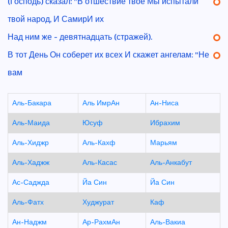
(Господь) сказал: "В отшествие твое Мы испытали
твой народ, И СамирИ их
Над ним же - девятнадцать (стражей).
В тот День Он соберет их всех И скажет ангелам: "Не
вам
Аль-Бакара
Аль ИмрАн
Ан-Ниса
Аль-Маида
Юсуф
Ибрахим
Аль-Хиджр
Аль-Кахф
Марьям
Аль-Хаджж
Аль-Касас
Аль-Анкабут
Ас-Саджда
Йа Син
Йа Син
Аль-Фатх
Худжурат
Каф
Ан-Наджм
Ар-РахмАн
Аль-Вакиа