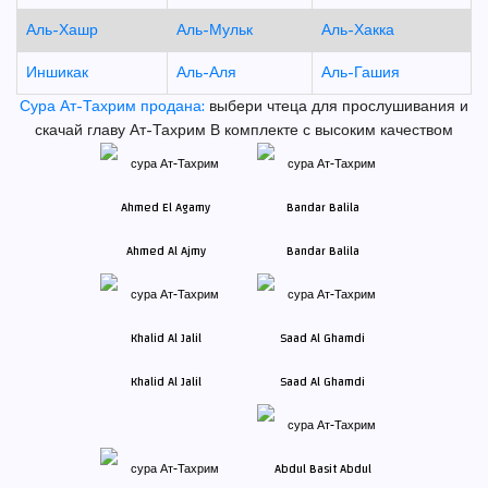
Аль-Хашр
Аль-Мульк
Аль-Хакка
Иншикак
Аль-Аля
Аль-Гашия
Сура Ат-Тахрим продана:
выбери чтеца для прослушивания и
скачай главу Ат-Тахрим В комплекте с высоким качеством
Ahmed Al Ajmy
Bandar Balila
Khalid Al Jalil
Saad Al Ghamdi