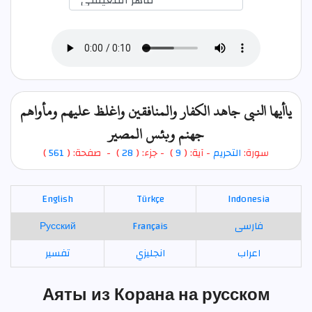
ياأيها النبي جاهد الكفار والمنافقين واغلظ عليهم ومأواهم
جهنم وبئس المصير
)
561
) - صفحة: (
28
- جزء: (
)
9
- آية: (
التحريم
سورة:
English
Türkçe
Indonesia
Русский
Français
فارسی
اعراب
انجليزي
تفسير
Аяты из Корана на русском