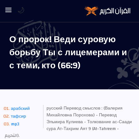
🌙
О пророк! Веди суровую
борьбу Ты с лицемерами и
с теми, кто (66:9)
русский Перевод смыслов : (Валерия
арабский
Михайловна Порохова) - Перевод
тафсир
Эльмира Кулиева - Толкование ас-Саади
mp3
сура Ат-Тахрим Аят 9 (At-Tahreem -
التحريم).