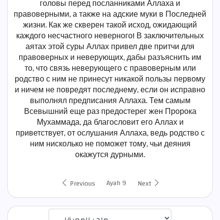
головы перед посланниками Аллаха и
правоверными, а также на адские муки в Последней
жизни. Как же скверен такой исход, ожидающий
каждого несчастного неверного! В заключительных
аятах этой суры Аллах привел две притчи для
правоверных и неверующих, дабы разъяснить им
то, что связь неверующего с правоверным или
родство с ним не принесут никакой пользы первому
и ничем не повредят последнему, если он исправно
выполнял предписания Аллаха. Тем самым
Всевышний еще раз предостерег жен Пророка
Мухаммада, да благословит его Аллах и
приветствует, от ослушания Аллаха, ведь родство с
ним нисколько не поможет тому, чьи деяния
окажутся дурными.
Ayah 9
Previous
Next
اختيار قارئ الآية