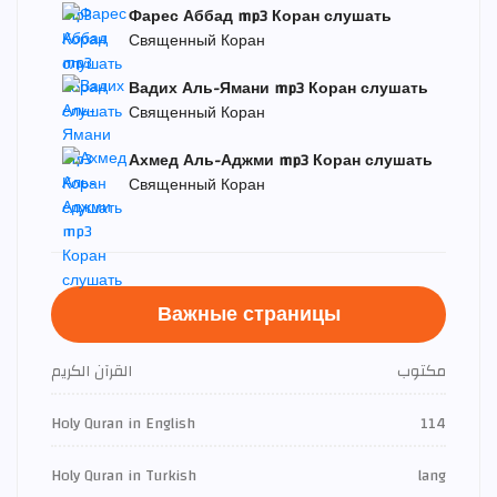
Фарес Аббад mp3 Коран слушать
Священный Коран
Вадих Аль-Ямани mp3 Коран слушать
Священный Коран
Ахмед Аль-Аджми mp3 Коран слушать
Священный Коран
Важные страницы
مكتوب
القرآن الكريم
Holy Quran in English
114
Holy Quran in Turkish
lang