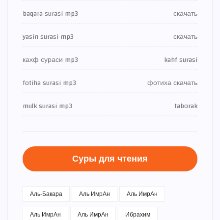
baqara surasi mp3
скачать
yasin surasi mp3
скачать
кахф сураси mp3
kahf surasi
fotiha surasi mp3
фотиха скачать
mulk surasi mp3
taborak
Суры для чтения
Аль-Бакара
Аль ИмрАн
Аль ИмрАн
Аль ИмрАн
Аль ИмрАн
Ибрахим