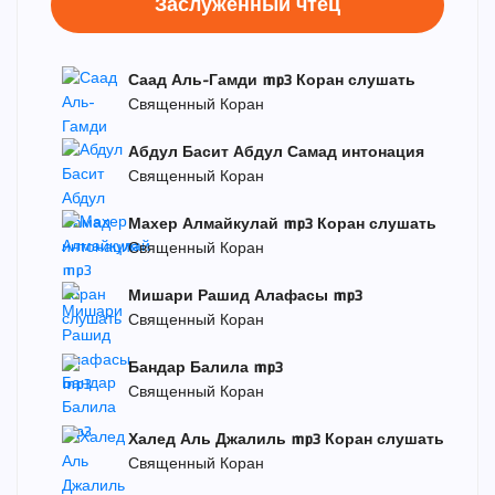
Заслуженный чтец
Саад Аль-Гамди mp3 Коран слушать
Священный Коран
Абдул Басит Абдул Самад интонация
Священный Коран
Махер Алмайкулай mp3 Коран слушать
Священный Коран
Мишари Рашид Алафасы mp3
Священный Коран
Бандар Балила mp3
Священный Коран
Халед Аль Джалиль mp3 Коран слушать
Священный Коран