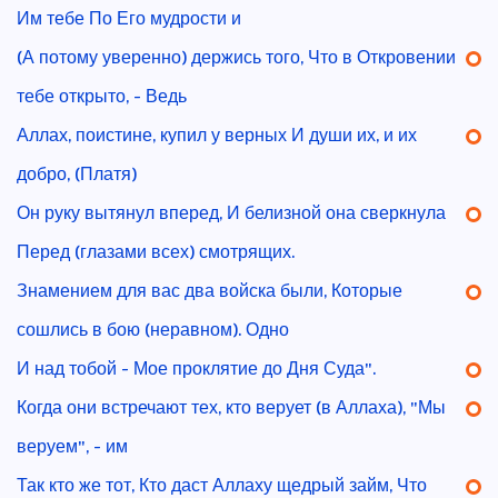
Им тебе По Его мудрости и
(А потому уверенно) держись того, Что в Откровении
тебе открыто, - Ведь
Аллах, поистине, купил у верных И души их, и их
добро, (Платя)
Он руку вытянул вперед, И белизной она сверкнула
Перед (глазами всех) смотрящих.
Знамением для вас два войска были, Которые
сошлись в бою (неравном). Одно
И над тобой - Мое проклятие до Дня Суда".
Когда они встречают тех, кто верует (в Аллаха), "Мы
веруем", - им
Так кто же тот, Кто даст Аллаху щедрый займ, Что