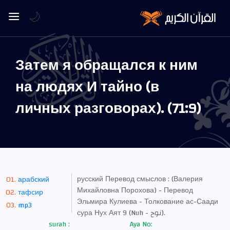
🌙
Затем я обращался к ним
на людях И тайно (в
личных разговорах). (71:9)
русский Перевод смыслов : (Валерия
арабский
Михайловна Порохова) - Перевод
тафсир
Эльмира Кулиева - Толкование ас-Саади
mp3
сура Нух Аят 9 (Nuh - نوح).
surah :
Aya No: