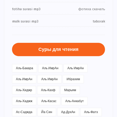
fotiha surasi mp3
фотиха скачать
mulk surasi mp3
taborak
Суры для чтения
Аль-Бакара
Аль ИмрАн
Аль ИмрАн
Аль ИмрАн
Аль ИмрАн
Ибрахим
Аль-Хиджр
Аль-Кахф
Марьям
Аль-Хаджж
Аль-Касас
Аль-Анкабут
Ас-Саджда
Йа Син
Ад-ДухАн
Аль-Фатх