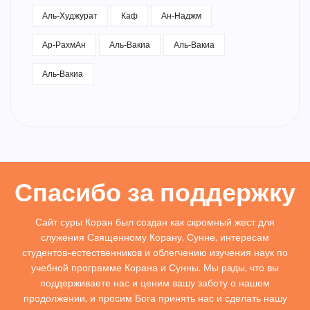
Аль-Худжурат
Каф
Ан-Наджм
Ар-РахмАн
Аль-Вакиа
Аль-Вакиа
Аль-Вакиа
Спасибо за поддержку
Сайт суры Коран был создан как скромный жест для
служения Священному Корану, Сунне, интересам
студентов-естественников и облегчению изучения наук по
учебной программе Корана и Сунны. Мы рады, что вы
поддерживаете нас и ценим вашу заботу о нашем
продолжении, и просим Бога принять нас и сделать нашу