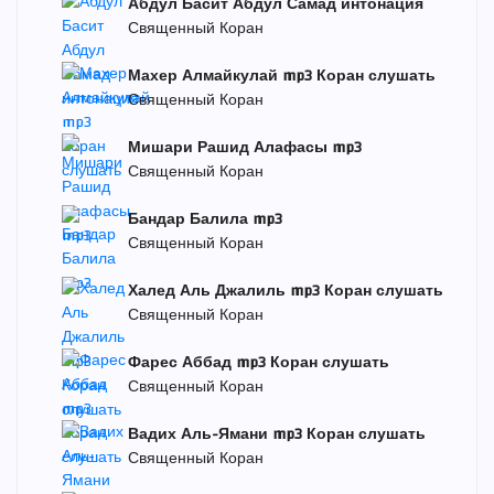
Абдул Басит Абдул Самад интонация
Священный Коран
Махер Алмайкулай mp3 Коран слушать
Священный Коран
Мишари Рашид Алафасы mp3
Священный Коран
Бандар Балила mp3
Священный Коран
Халед Аль Джалиль mp3 Коран слушать
Священный Коран
Фарес Аббад mp3 Коран слушать
Священный Коран
Вадих Аль-Ямани mp3 Коран слушать
Священный Коран