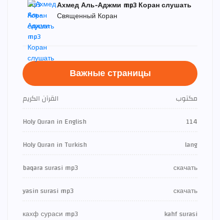
Ахмед Аль-Аджми mp3 Коран слушать
Священный Коран
Важные страницы
مكتوب
القرآن الكريم
Holy Quran in English
114
Holy Quran in Turkish
lang
baqara surasi mp3
скачать
yasin surasi mp3
скачать
кахф сураси mp3
kahf surasi