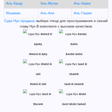
Аль-Хашр
Аль-Мульк
Аль-Хакка
Иншикак
Аль-Аля
Аль-Гашия
Сура Нух продана:
выбери чтеца для прослушивания и скачай
главу Нух В комплекте с высоким качеством
Ahmed Al Ajmy
Bandar Balila
Khalid Al Jalil
Saad Al Ghamdi