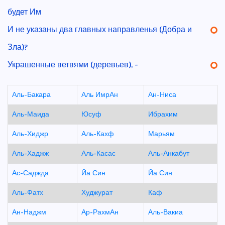
будет Им
И не указаны два главных направленья (Добра и
Зла)?
Украшенные ветвями (деревьев), -
Аль-Бакара
Аль ИмрАн
Ан-Ниса
Аль-Маида
Юсуф
Ибрахим
Аль-Хиджр
Аль-Кахф
Марьям
Аль-Хаджж
Аль-Касас
Аль-Анкабут
Ас-Саджда
Йа Син
Йа Син
Аль-Фатх
Худжурат
Каф
Ан-Наджм
Ар-РахмАн
Аль-Вакиа