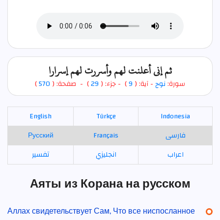
ثم إني أعلنت لهم وأسررت لهم إسرارا
)
570
) - صفحة: (
29
- جزء: (
)
9
- آية: (
نوح
سورة:
English
Türkçe
Indonesia
Русский
Français
فارسی
اعراب
انجليزي
تفسير
Аяты из Корана на русском
Аллах свидетельствует Сам, Что все ниспосланное