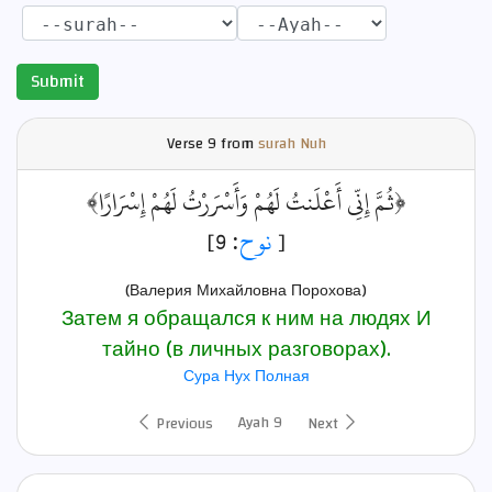
Submit
Verse
9 from
surah Nuh
﴿ثُمَّ إِنِّي أَعْلَنتُ لَهُمْ وَأَسْرَرْتُ لَهُمْ إِسْرَارًا﴾
: 9]
نوح
[
(Валерия Михайловна Порохова)
Затем я обращался к ним на людях И
тайно (в личных разговорах).
Сура Нух Полная
Ayah 9
Previous
Next