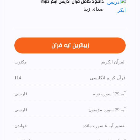
دانلود کامل قران ادریس ابکر mp3
صدای زیبا
زیباترین آیه قرآن
القرآن الكريم
مكتوب
قرآن کریم انگلیسی
114
آیه 129 سوره توبه
فارسی
آیه 29 سوره مؤمنون
فارسی
تفسیر آیه ۸ سوره مائده
خواندن