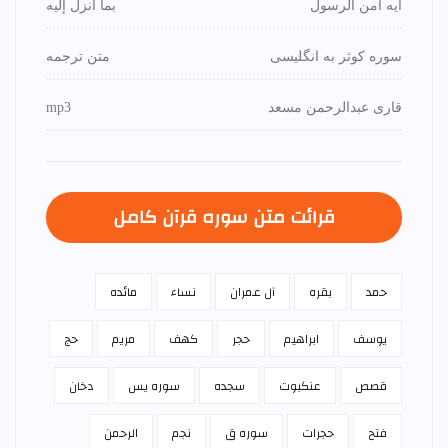
آیه آمن الرسول
بما أنزل إليه
سوره کوثر به انگلیسی
متن ترجمه
قاری عبدالرحمن مسعد
mp3
قرائت متن سوره قرآن كامل
حمد
بقره
آل عمران
نساء
مائده
يوسف
ابراهيم
حجر
كهف
مريم
حج
قصص
عنكبوت
سجده
سوره يس
دخان
فتح
حجرات
سوره ق
نجم
الرحمن