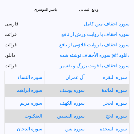
وديع الیمانی
یاسر الدوسری
سوره احقاف متن کامل
فارسی
سوره احقاف با روایت ورش از نافع
قرائت
سوره احقاف با روایت قَلاوَنی از نافع
قرائت
دانلود pdf سوره الأحقاف نوشته شده
دانلود
سوره احقاف با فونت بزرگ و تفسیر
قرائت
سوره البقره
آل عمران
سوره النساء
سوره المائدة
سوره یوسف
سوره ابراهیم
سوره الحجر
سوره الکهف
سوره مریم
سوره الحج
سوره القصص
العنكبوت
سوره السجده
سوره یس
سوره الدخان