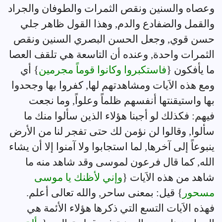
وعصاه والسنين ونقص الثمرات والطوفان والجراد
والقمل والضفادع والدم, وهذا القول ظاهر جلي
حسن قوي, وجعل الحسن البصري السنين ونقص
الثمرات واحدة, وعنده أن التاسعة هي تلقف العصا
ما يأفكون {
فاستكبروا وكانوا قوماً مجرمين
} أي
ومع هذه الاَيات ومشاهدتهم لها, كفروا بها وجحدوا
بها واستيقنتها أنفسهم ظلماً وعلواً, وما نجعت
فيهم: فكذلك لو أجبنا هؤلاء الذين سألوا منك ما
سألوا, وقالوا لن نؤمن لك حتى تفجر لنا من الأرض
ينبوعاً إلى آخرها, لما استجابوا ولا آمنوا إلا أن يشاء
الله, كما قال فرعون لموسى وقد شاهد منه ما
شاهد من هذه الاَيات {
وإني لأظنك يا موسى
مسحور
} قيل: بمعنى ساحر, والله تعالى أعلم.
فهذه الاَيات التسع التي ذكرها هؤلاء الأئمة هي