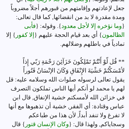
جعل لإعادتهم وإقامتهم من قبورهم أجلاً مضروباً
ومدة مقدرة لا بد من انقضائها, كما قال تعالى:
{
وما نؤخره إلا لأجل معدود
}. وقوله: {
فأبى
الظالمون
} أي بعد قيام الحجة عليهم {
إلا كفور
} إلا
تمادياً في باطلهم وضلالهم.
** قُل لّوْ أَنْتُمْ تَمْلِكُونَ خَزَآئِنَ رَحْمَةِ رَبّي إِذاً
لأمْسَكْتُمْ خَشْيَةَ الإِنْفَاقِ وَكَانَ الإنْسَانُ قَتُوراً
يقول تعالى لرسوله صلوات الله وسلامه عليه: قل
لهم يا محمد لو أنكم أيها الناس تملكون التصرف
في خزائن الله لأمسكتم خشية الإنفاق, قال ابن
عباس وقتادة: أي الفقر, خشية أن تذهبوها مع أنها
لا تفرغ ولا تنفد أبداً, لأن هذا من طباعكم
وسجاياكم, ولهذا قال: {
وكان الإنسان قتور
} قال