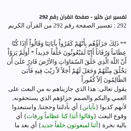
تفسير ابن كثير - صفحة القرآن رقم 292
292 : تفسير الصفحة رقم 292 من القرآن الكريم
** ذَلِكَ جَزَآؤُهُم بِأَنّهُمْ كَفَرُواْ بِآيَاتِنَا وَقَالُواْ أَإِذَا كُنّا
عِظَاماً وَرُفَاتاً أَإِنّا لَمَبْعُوثُونَ خَلْقاً جَدِيداً * أَوَلَمْ يَرَوْاْ
أَنّ اللّهَ الّذِي خَلَقَ السّمَاوَاتِ وَالأرْضَ قَادِرٌ عَلَىَ أَن
يَخْلُقَ مِثْلَهُمْ وَجَعَلَ لَهُمْ أَجَلاً لاّ رَيْبَ فِيهِ فَأَبَىَ
الظّالِمُونَ إَلاّ كُفُوراً
يقول تعالى: هذا الذي جازيناهم به من البعث على
العمي والبكم والصمم جزاؤهم الذي يستحقونه,
لأنهم كذبوا {
بآياتن
} أي بأدلتنا وحجتنا, واستبعدوا
وقوع البعث {
وقالوا أئذا كنا عظاماً ورفات
} أي
بالية نخرة {
أئنا لمبعوثون خلقاً جديد
} أي بعد ما