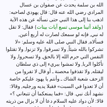
الله بن سلمة يحدث عن صفوان بن عسال
المرادي رضي الله عنه قال: قال يهودي لصاحبه:
اذهب بنا إلى هذا النبي حتى نسأله عن هذه الاَية
{
ولقد آتينا موسى تسع آيات بينات
} فقال: لا تقل
له نبي, فإنه لو سمعك لصارت له أربع أعين,
فسألاه, فقال النبي صلى الله عليه وسلم: «لا
تشركوا بالله شيئاً, ولا تسرقوا, ولا تزنوا, ولا تقتلوا
النفس التي حرم الله إلا بالحق, ولا تسحروا, ولا
تأكلوا الربا, ولا تمشوا ببريء إلى ذي سلطان
ليقتله, ولا تقذفوا محصنة ـ أو قال لا تفروا من
الزحف شعبة الشاك ـ وأنتم يا يهود عليكم خاصة
أن لا تعدوا في السبت» فقبلا يديه ورجليه, وقالا:
نشهد أنك نبي. قال: «فما يمنعكما أن تتبعاني ؟»
قالا: لأن دواد عليه السلام دعا أن لا يزال من ذريته