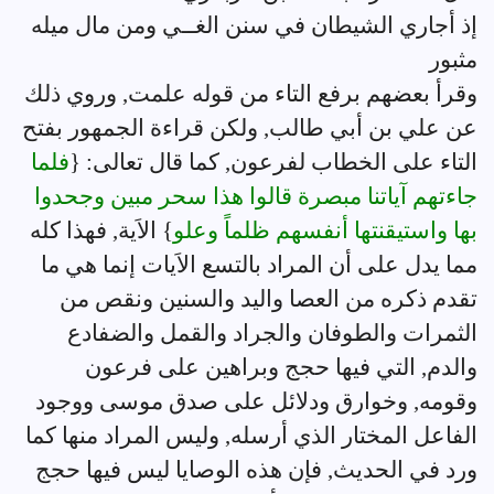
إذ أجاري الشيطان في سنن الغــي ومن مال ميله
مثبور
وقرأ بعضهم برفع التاء من قوله علمت, وروي ذلك
عن علي بن أبي طالب, ولكن قراءة الجمهور بفتح
التاء على الخطاب لفرعون, كما قال تعالى: {
فلما
جاءتهم آياتنا مبصرة قالوا هذا سحر مبين وجحدوا
بها واستيقنتها أنفسهم ظلماً وعلو
} الاَية, فهذا كله
مما يدل على أن المراد بالتسع الاَيات إنما هي ما
تقدم ذكره من العصا واليد والسنين ونقص من
الثمرات والطوفان والجراد والقمل والضفادع
والدم, التي فيها حجج وبراهين على فرعون
وقومه, وخوارق ودلائل على صدق موسى ووجود
الفاعل المختار الذي أرسله, وليس المراد منها كما
ورد في الحديث, فإن هذه الوصايا ليس فيها حجج