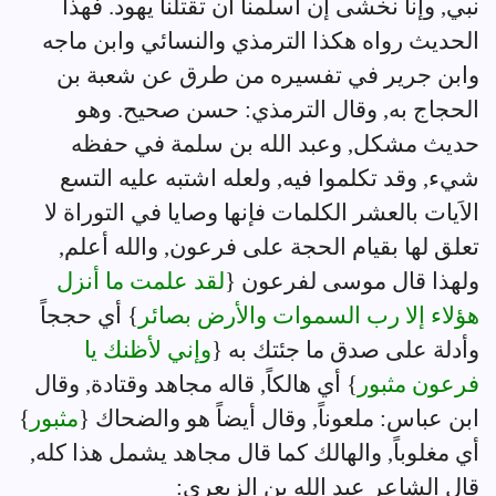
نبي, وإنا نخشى إن أسلمنا أن تقتلنا يهود. فهذا
الحديث رواه هكذا الترمذي والنسائي وابن ماجه
وابن جرير في تفسيره من طرق عن شعبة بن
الحجاج به, وقال الترمذي: حسن صحيح. وهو
حديث مشكل, وعبد الله بن سلمة في حفظه
شيء, وقد تكلموا فيه, ولعله اشتبه عليه التسع
الاَيات بالعشر الكلمات فإنها وصايا في التوراة لا
تعلق لها بقيام الحجة على فرعون, والله أعلم,
ولهذا قال موسى لفرعون {
لقد علمت ما أنزل
هؤلاء إلا رب السموات والأرض بصائر
} أي حججاً
وأدلة على صدق ما جئتك به {
وإني لأظنك يا
فرعون مثبور
} أي هالكاً, قاله مجاهد وقتادة, وقال
ابن عباس: ملعوناً, وقال أيضاً هو والضحاك {
مثبور
}
أي مغلوباً, والهالك كما قال مجاهد يشمل هذا كله,
قال الشاعر عبد الله بن الزبعري: