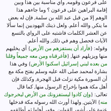
على فرعون وقومه, وأي مناسبة بين هذا وبين
إقامة البراهين على فرعون ؟ وما جاءهم هذا
الوهم إلا من قبل عبد الله بن سلمة, فإن له بعض
ما ينكر, والله أعلم. ولعل ذينك اليهوديين إنما سألا
عن العشر الكلمات فاشتبه على الرواي بالتسع
الاَيات فحصل وهم في ذلك, والله أعلم.
وقوله: {
فأراد أن يستفزهم من الأرض
} أي يخليهم
منها ويزيلهم عنها, {
فأغرقناه ومن معه جميعاً وقلنا
من بعده لبني إسرائيل اسكنوا الأرض
} وفي هذا
بشارة لمحمد صلى الله عليه وسلم بفتح مكة مع
أن السورة مكية نزلت قبل الهجرة, وكذلك فإن
أهل مكة هموا بإخراج الرسول منها, كما قال
تعالى: {
وإن كادوا ليستفزونك من الأرض ليخرجوك
منه
} الاَيتين, ولهذا أورث الله رسوله مكة فدخلها
عنوة على أشهر القولين, وقهر أهلها ثم أطلقهم