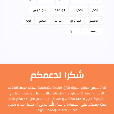
الحجر
الحجرات
الواقعة
سورة يس
ابراهيم
سورة ق
تبارك
النجم
الحج
يوسف
آل عمران
شكرا لدعمكم
تم تأسيس موقع سورة قرآن كبادرة متواضعة بهدف خدمة الكتاب
العزيز و السنة المطهرة و الاهتمام بطلاب العلم و تيسير العلوم
الشرعية على منهاج الكتاب و السنة , وإننا سعيدون بدعمكم لنا و
نقدّر حرصكم على استمرارنا و نسأل الله تعالى أن يتقبل منا و يجعل
أعمالنا خالصة لوجهه الكريم .