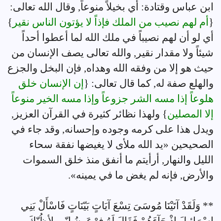
ابن عباس وقتادة: أي بخيلاً منوعاً, وقال الله تعالى:
{
أم لهم نصيب من الملك فإذاً لا يؤتون الناس نقير
}
أي لو أن لهم نصيباً في ملك الله لما أعطوا أحداً
شيئاً ولا مقدار نقير, والله تعالى يصف الإنسان من
حيث هو إلا من وفقه الله وهداه, فإن البخل والجزع
والهلع صفة له, كما قال تعالى: {
إن الإنسان خلق
هلوعاً إذا مسه الشر جزوعاً وإذا مسه الخير منوعاً
إلا المصلين
} ولهذا نظائر كثيرة في القرآن العزيز,
ويدل هذا على كرمه وجوده وإحسانه, وقد جاء في
الصحيحين «يد الله ملأى لا يغيضها نفقة سحاء
الليل والنهار, أرأيتم ما أنفق منذ خلق السموات
والأرض, فإنه لم يغض ما في يمينه».
** وَلَقَدْ آتَيْنَا مُوسَىَ تِسْعَ آيَاتٍ بَيّنَاتٍ فَاسْأَلْ بَنِي