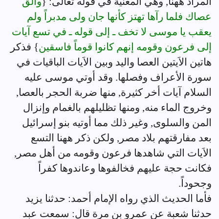
المراد ههنا, وهي المعنية في قوله تعالى: {
وألق
عصاك فلما رآها تهتز كأنها جان ولى مدبراً ولم
يعقب يا موسى لا تخف ـ إلى قوله ـ في تسع آيات
إلى فرعون وقومه إنهم كانوا قوماً فاسقين
} فذكر
هاتين الاَيتين العصا واليد وبين الاَيات الباقيات في
سورة الأعراف وفصلها. وقد أوتي موسى عليه
السلام آيات أخر كثيرة, منها ضربة الحجر بالعصا,
وخروج الماء منه, ومنها تظليلهم بالغمام وإنزال
المن والسلوى, وغير ذلك مما أوتيه بنو إسرائيل
بعد مفارقتهم بلاد مصر, ولكن ذكر ههنا التسع
الاَيات التي شاهدها فرعون وقومه من أهل مصر,
فكانت حجة عليهم فخالفوها وعاندوها كفراً
وجحوداً.
فأما الحديث الذي رواه الإمام أحمد: حدثنا يزيد
حدثنا شعبة عن عمرو بن مرة قال: سمعت عبد