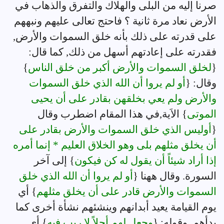
صرنا إليه من البلى والهلاك والتفرق والذهاب في
الأرض نعاد مرة ثانية ؟ فاحتج تعالى عليهم ونبههم
على قدرته على ذلك بأنه خلق السموات والأرض,
فقدرته على إعادتهم أسهل من ذلك, كما قال:
{
لخلق السموات والأرض أكبر من خلق الناس
}
وقال: {
أو لم يروا أن الله الذي خلق السموات
والأرض ولم يعي بخلقهن بقادر على أن يحيى
الموتى
} الاَية,في هذا المقام اضطرب وقال
{
أوليس الذي خلق السموات والأرض بقادر على
أن يخلق مثلهم بلى وهو الخلاق العليم * إنما أمره
إذا أراد شيئاً أن يقول له كن فيكون
} إلى آخر
السورة. وقال ههنا {
أو لم يروا أن الله الذي خلق
السموات والأرض قادر على أن يخلق مثلهم
} أي
يوم القيامة يعيد أبدانهم وينشئهم نشأة أخرى كما
بدأهم. وقوله: {
وجعل لهم أجلاً لا ريب فيه
} أي