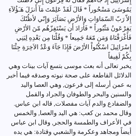
إِسْرَائِيلَ إِذْ جَآءَهُمْ فَقَالَ لَهُ فِرْعَونُ إِنّي لأظُنّكَ
يَمُوسَىَ مَسْحُوراً * قَالَ لَقَدْ عَلِمْتَ مَآ أَنزَلَ هَـَؤُلآءِ
إِلاّ رَبّ السّمَاوَاتِ وَالأرْضِ بَصَآئِرَ وَإِنّي لأظُنّكَ
يَفِرْعَونُ مَثْبُوراً * فَأَرَادَ أَن يَسْتَفِزّهُم مّنَ الأرْضِ
فَأَغْرَقْنَاهُ وَمَن مّعَهُ جَمِيعاً * وَقُلْنَا مِن بَعْدِهِ لِبَنِي
إِسْرَائِيلَ اسْكُنُواْ الأرْضَ فَإِذَا جَآءَ وَعْدُ الاَخِرَةِ جِئْنَا
بِكُمْ لَفِيفاً
يخبر تعالى أنه بعث موسى بتسع آيات بينات وهي
الدلائل القاطعة على صحة نبوته وصدقه فيما أخبر
به عمن أرسله إلى فرعون, وهي العصا واليد
والسنين والبحر والطوفان والجراد والقمل
والضفادع والدم آيات مفصلات, قاله ابن عباس.
وقال محمد بن كعب: هي اليد والعصا, والخمس
في الأعراف والطمسة والحجر, وقال ابن عباس
أيضاً ومجاهد وعكرمة والشعبي وقتادة: هي يده