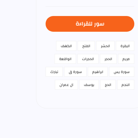
سور للقراءة
البقرة
الحشر
الفتح
الكهف
مريم
الحجر
الحجرات
الواقعة
سورة يس
ابراهيم
سورة ق
تبارك
النجم
الحج
يوسف
آل عمران