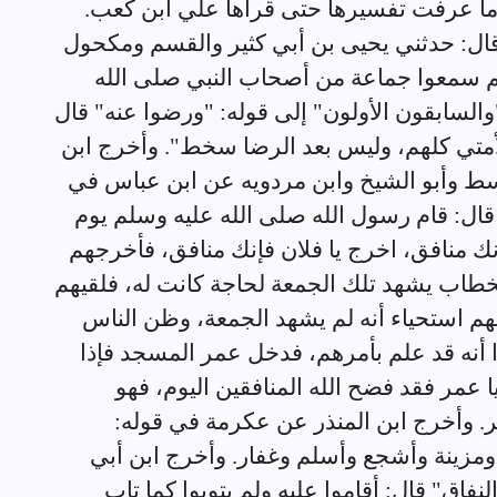
وما عرفت تفسيرها حتى قرأها علي ابن كعب.
ال: حدثني يحيى بن أبي كثير والقسم ومكحول
هم سمعوا جماعة من أصحاب النبي صلى الله
والسابقون الأولون" إلى قوله: "ورضوا عنه" قال
أمتي كلهم، وليس بعد الرضا سخط". وأخرج ابن
سط وأبو الشيخ وابن مردويه عن ابن عباس في
قال: قام رسول الله صلى الله عليه وسلم يوم
إنك منافق، اخرج يا فلان فإنك منافق، فأخرجهم
طاب يشهد تلك الجمعة لحاجة كانت له، فلقيهم
م استحياء أنه لم يشهد الجمعة، وظن الناس
 أنه قد علم بأمرهم، فدخل عمر المسجد فإذا
 عمر فقد فضح الله المنافقين اليوم، فهو
بر. وأخرج ابن المنذر عن عكرمة في قوله:
مزينة وأشجع وأسلم وغفار. وأخرج ابن أبي
فاق" قال: أقاموا عليه ولم يتوبوا كما تاب