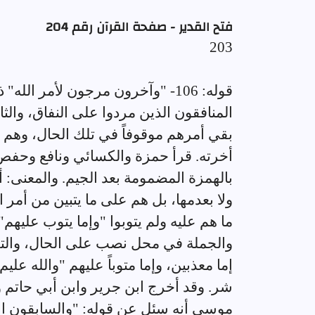
فتح القدير - صفحة القرآن رقم 204
203
قوله: 106- "وآخرون مرجون لأمر ال
المنافقون الذين مردوا على النفاق، والثان
بقي أمرهم موقوفاً في تلك الحال، وهم ال
أخرته. قرأ حمزة والكسائي ونافع وحفص 
بالهمزة المضمومة بعد الجيم. والمعنى: أ
ولا بعدمها، بل هم على ما يتبين من أمر 
ما هم عليه ولم يتوبوا "وإما يتوب عليهم" 
والجملة في محل نصب على الحال، والتق
إما معذبين، وإما متوباً عليهم "والله علي
شر. وقد أخرج ابن جرير وابن أبي حاتم و
موسى أنه سئل عن قوله: "والسابقون الأو