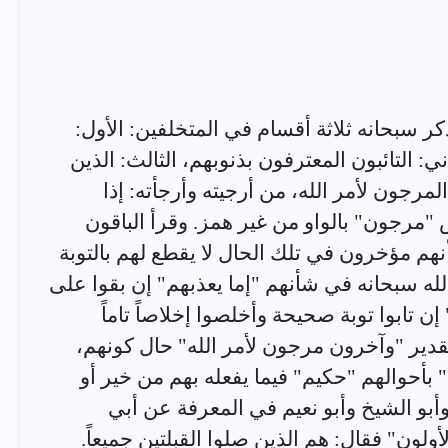
له" ذكر سبحانه ثلاثة أقسام في المتخلفين: الأول:
ي: التائبون المعترفون بذنوبهم، الثالث: الذين
مرجون لأمر الله، من أرجيته وأرجأته: إذا
"مرجون" بالواو من غير همز. وقرأ الباقون
نهم مؤخرون في تلك الحال لا يقطع لهم بالتوبة
الله سبحانه في شأنهم "إما يعذبهم" إن بقوا على
إن تابوا توبة صحيحة وأخلصوا إخلاصاً تاماً
دير "وآخرون مرجون لأمر الله" حال كونهم،
م" بأحوالهم "حكيم" فيما يفعله بهم من خير أو
أبو الشيخ وأبو نعيم في المعرفة عن أبي
لون" فقال: هم الذين صلوا القبلتين جميعاً.