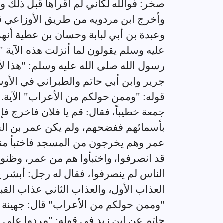
صخر: فوالله لكأني لم أقرأها قبل ذلك 
وأخرج ابن مردويه من طريق الأوزاعي ق
وعبدة بن أبي لبابة وحسان بن عطية أن
عليه وسلم يقولون لما أنزلت هذه الآية "
رسول الله صلى الله عليه وسلم: "هذا ل
جرير وابن أبي حاتم والطبراني في الأو
قوله: "وممن حولكم من الأعراب" الآية. 
جمعة خطيباً، فقال: قم يا فلان فاخرج ف
بأسمائهم ففضحهم، ولم يكن عمر بن الخ
عمر وهم يخرجون من المسجد فاختبأ منه
قد انصرفوا، واختبأوا هم من عمر، وظنوا
الناس لم ينصرفوا، فقال له رجل: أبشر يا
العذاب الأول، والعذاب الثاني عذاب الق
"وممن حولكم من الأعراب" قال: جهينة و
حاتم عن ابن زيد في قوله: "مردوا على الن