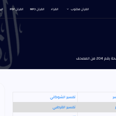
القرآن مكتوب
القراء
القرآن MP3
القرآن PDF
الب
204 من المصحف
سر
تفسير الشوكاني
تفسير القرطبي