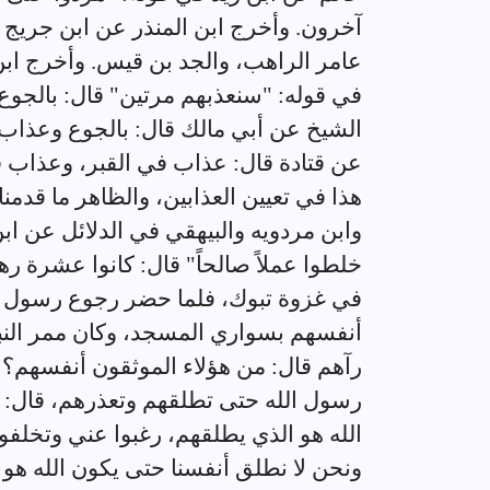
آخرون. وأخرج ابن المنذر عن ابن جريج في 
عامر الراهب، والجد بن قيس. وأخرج ابن 
في قوله: "سنعذبهم مرتين" قال: بالجوع و
الشيخ عن أبي مالك قال: بالجوع وعذاب ا
عن قتادة قال: عذاب في القبر، وعذاب 
هذا في تعيين العذابين، والظاهر ما قدمنا
وابن مردويه والبيهقي في الدلائل عن اب
خلطوا عملاً صالحاً" قال: كانوا عشرة 
في غزوة تبوك، فلما حضر رجوع رسول ال
أنفسهم بسواري المسجد، وكان ممر النبي
رآهم قال: من هؤلاء الموثقون أنفسهم؟ قا
رسول الله حتى تطلقهم وتعذرهم، قال: وأ
الله هو الذي يطلقهم، رغبوا عني وتخلفوا
ونحن لا نطلق أنفسنا حتى يكون الله هو 