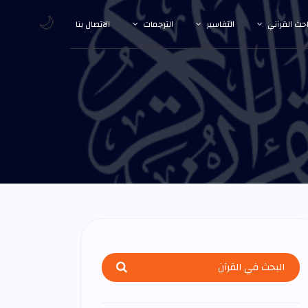
🌙
احث القرآني
التفاسير
الترجمات
الاتصال بنا