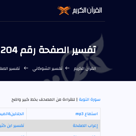
تفسير الصفحة رقم 204
القرآن الكريم
تفسير الشوكاني
تفسير الصفحة رقم 
سورة التوبة
| للقراءة من المصحف بخط كبير واضح
استماع mp3
الجلالين&المي
إعراب الصفحة
تفسير ابن كثير