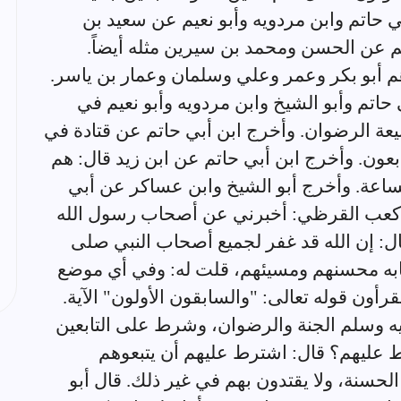
ي حاتم وابن مردويه وأبو نعيم عن سعيد بن
يم عن الحسن ومحمد بن سيرين مثله أيضاً.
م أبو بكر وعمر وعلي وسلمان وعمار بن ياسر.
 حاتم وأبو الشيخ وابن مردويه وأبو نعيم في
عة الرضوان. وأخرج ابن أبي حاتم عن قتادة في
ابعون. وأخرج ابن أبي حاتم عن ابن زيد قال: هم
ساعة. وأخرج أبو الشيخ وابن عساكر عن أبي
 كعب القرظي: أخبرني عن أصحاب رسول الله
قال: إن الله قد غفر لجميع أصحاب النبي صلى
تابه محسنهم ومسيئهم، قلت له: وفي أي موضع
قرأون قوله تعالى: "والسابقون الأولون" الآية.
ه وسلم الجنة والرضوان، وشرط على التابعين
 عليهم؟ قال: اشترط عليهم أن يتبعوهم
لحسنة، ولا يقتدون بهم في غير ذلك. قال أبو