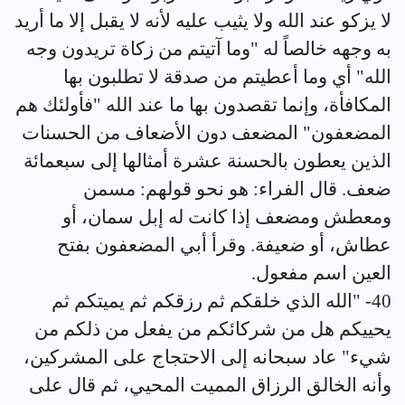
لا يزكو عند الله ولا يثيب عليه لأنه لا يقبل إلا ما أريد
به وجهه خالصاً له "وما آتيتم من زكاة تريدون وجه
الله" أي وما أعطيتم من صدقة لا تطلبون بها
المكافأة، وإنما تقصدون بها ما عند الله "فأولئك هم
المضعفون" المضعف دون الأضعاف من الحسنات
الذين يعطون بالحسنة عشرة أمثالها إلى سبعمائة
ضعف. قال الفراء: هو نحو قولهم: مسمن
ومعطش ومضعف إذا كانت له إبل سمان، أو
عطاش، أو ضعيفة. وقرأ أبي المضعفون بفتح
العين اسم مفعول.
40- "الله الذي خلقكم ثم رزقكم ثم يميتكم ثم
يحييكم هل من شركائكم من يفعل من ذلكم من
شيء" عاد سبحانه إلى الاحتجاج على المشركين،
وأنه الخالق الرزاق المميت المحيي، ثم قال على