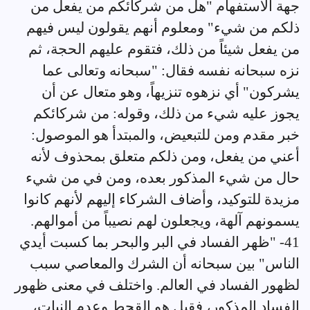
جهة الاستفهام "هل من شركائكم من يفعل من
ذلكم من شيء" ومعلوم أنهم يقولون ليس فيهم
من يفعل شيئاً من ذلك، فتقوم عليهم الحجة، ثم
نزه سبحانه نفسه فقال: "سبحانه وتعالى عما
يشركون" أي نزهوه تنزيهاً، وهو متعال عن أن
يجوز عليه شيء من ذلك، وقوله: من شركائكم
خبر مقدم ومن للتبعيض، والمبتدأ هو الموصول:
أعني من يفعل، ومن ذلكم متعلق بمحذوف لأنه
حال من شيء المذكور بعده، ومن في من شيء
مزيدة للتوكيد، وأضاف الشركاء إليهم لأنهم كانوا
يسمونهم آلهة، ويجعلون لهم نصيباً من أموالهم.
41- "ظهر الفساد في البر والبحر بما كسبت أيدي
الناس" بين سبحانه أن الشرك والمعاصي سبب
لظهور الفساد في العالم. واختلف في معنى ظهور
الفساد المذكور، فقيل هو القحط وعدم النبات،