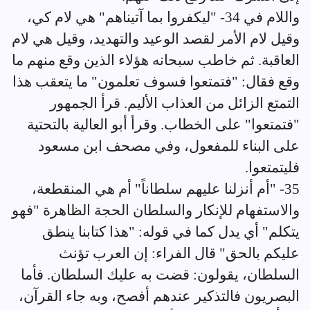
واللام في 34- "ليكفروا بما آتيناهم" هي لام كي،
وقيل لام الأمر لقصد الوعيد والتهديد، وقيل هي لام
العاقبة. ثم خاطب سبحانه هؤلاء الذين وقع منهم ما
وقع فقال: "فتمتعوا فسوف تعلمون" ما يتعقب هذا
التمتع الزائل من العذاب الأليم. قرأ الجمهور
"فتمتعوا" على الخطاب. وقرأ أبو العالية بالتحتية
على البناء للمفعول، وفي مصحف ابن مسعود
فليتمتعوا.
35- "أم أنزلنا عليهم سلطاناً" أم هي المنقطعة،
والاستفهام للإنكار والسلطان الحجة الظاهرة "فهو
يتكلم" أي يدل كما في قوله: "هذا كتابنا ينطق
عليكم بالحق" قال الفراء: إن العرب تؤنث
السلطان، يقولون: قضت به عليك السلطان. فأما
البصريون فالتذكير عندهم أفصح، وبه جاء القرآن،