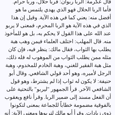
قال عكرمة: الربا ربوان: فربا حلال، وربا حرام.
فأما الربا الحلال فهو الذي يهدي يلتمس ما هو
أفضل منه: يعني كما في هذه الآية. وقيل إن هذا
الذي في هذه الآية هو الربا المحرم، فمعنى لا يربو
عند الله على هذا القول لا يحكم به، بل هو للمأخوذ
منه. قال المهلب: اختلف العلماء فيمن وهب هبة
يطلب بها الثواب، فقال مالك: ينظر فيه، فإن كان
مثله ممن يطلب الثواب من الموهوب له فله ذلك،
مثل هبة الفقير للغني، وهبة الخادم للمخدوم، وهبة
الرجل لأميره، وهو أحد قولي الشافعي. وقال أبو
حنيفة: لا يكون له ثواب إذا لم يشترط، وهو قول
الشافعي الآخر. قرأ الجمهور "ليربو" بالتحتية على
أن الفعل مسند إلى ضمير الربا. وقرأ نافع ويعقوب
بالفوقية مضمومة خطاباً للجماعة بمعنى لتكونوا
ذوي زيادات. وقرأ أبو مالك لتربوها ومعنى الآية: أنه