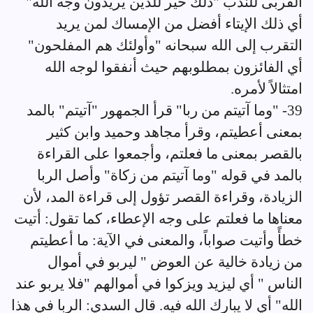
القربى للندب "ذلك خير للذين يريدون وجه الله"
أي ذلك الإيتاء أفضل من الإمساك لمن يريد
التقرب إلى الله سبحانه "وأولئك هم المفلحون"
أي الفائزون بمطلوبهم حيث أنفقوا لوجه الله
امتثالاً لأمره.
39- "وما آتيتم من ربا" قرأ الجمهور "آتيتم" بالمد
بمعنى أعطيتم، وقرأ مجاهد وحميد وابن كثير
بالقصر بمعنى ما فعلتم، وأجمعوا على القراءة
بالمد في قوله "وما آتيتم من زكاة" وأصل الربا
الزيادة، وقراءة القصر تؤول إلى قراءة المد، لأن
معناها ما فعلتم على وجه الإعطاء، كما تقول: أتيت
خطأً وأتيت صواباً، والمعنى في الآية: ما أعطيتم
من زيادة خالية عن العوض " ليربو في أموال
الناس " أي ليزيد ويزكوا في أموالهم "فلا يربو عند
الله" أي لا يبارك الله فيه. قال السدي: الربا في هذا