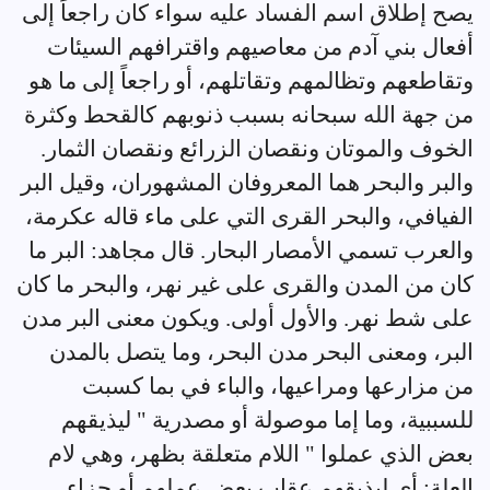
يصح إطلاق اسم الفساد عليه سواء كان راجعاً إلى
أفعال بني آدم من معاصيهم واقترافهم السيئات
وتقاطعهم وتظالمهم وتقاتلهم، أو راجعاً إلى ما هو
من جهة الله سبحانه بسبب ذنوبهم كالقحط وكثرة
الخوف والموتان ونقصان الزرائع ونقصان الثمار.
والبر والبحر هما المعروفان المشهوران، وقيل البر
الفيافي، والبحر القرى التي على ماء قاله عكرمة،
والعرب تسمي الأمصار البحار. قال مجاهد: البر ما
كان من المدن والقرى على غير نهر، والبحر ما كان
على شط نهر. والأول أولى. ويكون معنى البر مدن
البر، ومعنى البحر مدن البحر، وما يتصل بالمدن
من مزارعها ومراعيها، والباء في بما كسبت
للسببية، وما إما موصولة أو مصدرية " ليذيقهم
بعض الذي عملوا " اللام متعلقة بظهر، وهي لام
العلة: أي ليذيقهم عقاب بعض عملهم أو جزاء