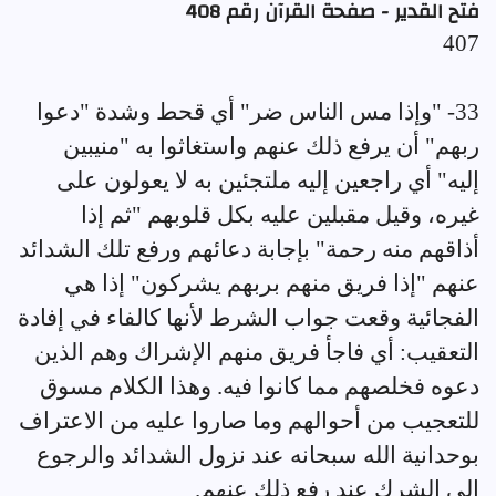
فتح القدير - صفحة القرآن رقم 408
407
33- "وإذا مس الناس ضر" أي قحط وشدة "دعوا
ربهم" أن يرفع ذلك عنهم واستغاثوا به "منيبين
إليه" أي راجعين إليه ملتجئين به لا يعولون على
غيره، وقيل مقبلين عليه بكل قلوبهم "ثم إذا
أذاقهم منه رحمة" بإجابة دعائهم ورفع تلك الشدائد
عنهم "إذا فريق منهم بربهم يشركون" إذا هي
الفجائية وقعت جواب الشرط لأنها كالفاء في إفادة
التعقيب: أي فاجأ فريق منهم الإشراك وهم الذين
دعوه فخلصهم مما كانوا فيه. وهذا الكلام مسوق
للتعجيب من أحوالهم وما صاروا عليه من الاعتراف
بوحدانية الله سبحانه عند نزول الشدائد والرجوع
إلى الشرك عند رفع ذلك عنهم.