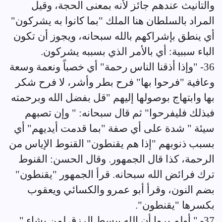
والتأنيث عندهم جائز لأنه بمعنى الحجة، وقيل
المراد بالسلطان هنا الملك "بما كانوا به يشركون"
أي ينطق بإشراكهم بالله سبحانه، ويجوز أن تكون
الباء سببية: أي بالأمر الذي بسببه يشركون.
36- "وإذا أذقنا الناس رحمة" أي خصباً ونعمة وسعة
وعافية "فرحوا بها" فرح بطر وأشر، لا فرح شكر
بها وابتهاج بوصولها إليهم "قل بفضل الله وبرحمته
فبذلك فليفرحوا" ثم قال سبحانه: " وإن تصبهم
سيئة " شدة على أي صفة "بما قدمت أيديهم" أي
بسبب ذنوبهم "إذا هم يقنطون" القنوط الإياس من
الرحمة، كذا قال الجمهور. وقال الحسن: القنوط
ترك فرائض الله سبحانه. قرأ الجمهور "يقنطون"
بضم النون، وقرأ أبو عمرو والكسائي ويعقوب
بكسرها "يقنطون".
37- " أولم يروا أن الله يبسط الرزق لمن يشاء "