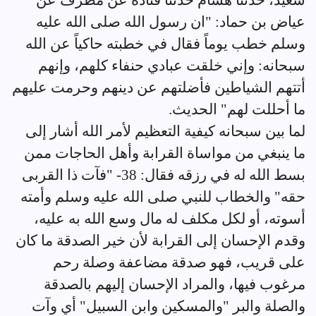
سعيد، حدثنا هشام حدثنا قتادة عن مطرف عن
عياض بن حماد: "ان رسول الله صلى الله عليه
وسلم خطب يوماً فقال في خطبته حاكياً عن الله
سبحانه: وإني خلقت عبادي حنفاء كلهم، وإنهم
أتتهم الشياطين فأضلتهم عن دينهم وحرمت عليهم
ما أحللت لهم" الحديث.
لما بين سبحانه كيفية التعظيم لأمر الله أشار إلى
ما ينبغي من مواساة القرابة وأهل الحاجات ممن
بسط الله له في رزقه فقال: 38- "فآت ذا القربى
حقه" والخطاب للنبي صلى الله عليه وسلم وأمته
أسوته، أو لكل مكلف له مال وسع الله به عليه،
وقدم الإحسان إلى القرابة لأن خير الصدقة ما كان
على قريب، فهو صدقة مضاعفة وصلة رحم
مرغوب فيها، والمراد الإحسان إليهم بالصدقة
والصلة والبر "والمسكين وابن السبيل" أي وآت