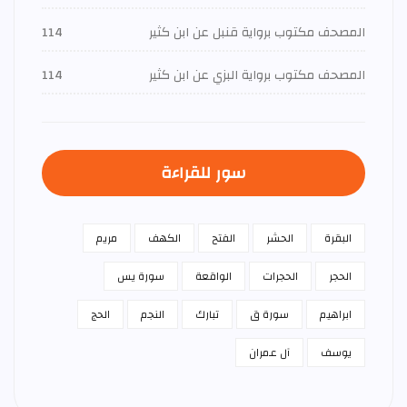
المصحف مكتوب برواية قنبل عن ابن كثير
114
المصحف مكتوب برواية البزي عن ابن كثير
114
سور للقراءة
البقرة
الحشر
الفتح
الكهف
مريم
الحجر
الحجرات
الواقعة
سورة يس
ابراهيم
سورة ق
تبارك
النجم
الحج
يوسف
آل عمران