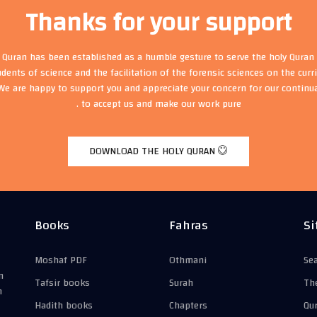
Thanks for your support
t Quran has been established as a humble gesture to serve the holy Quran 
udents of science and the facilitation of the forensic sciences on the cur
We are happy to support you and appreciate your concern for our continu
to accept us and make our work pure .
DOWNLOAD THE HOLY QURAN
Books
Fahras
Si
Moshaf PDF
Othmani
Se
n
Tafsir books
Surah
Th
n
Hadith books
Chapters
Qu