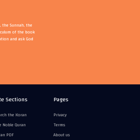
, the Sunnah, the
riculum of the book
ation and ask God
te Sections
Pages
arch the Koran
Privacy
e Noble Quran
Terms
ran PDF
About us