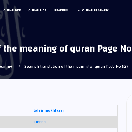
QURAN PDF
QURAN MP3
READERS
QURAN IN ARABIC
f the meaning of quran Page No
meaning
Spanish translation of the meaning of quran Page No 527
tafsir mokhtasar
French