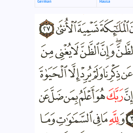
German
Hausa