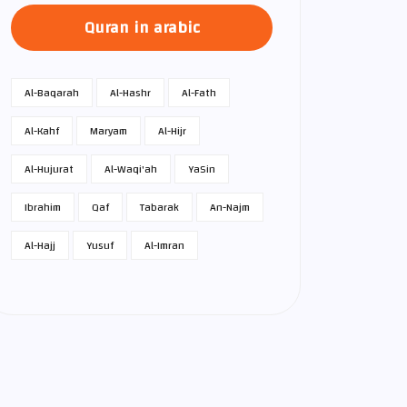
Quran in arabic
Al-Baqarah
Al-Hashr
Al-Fath
Al-Kahf
Maryam
Al-Hijr
Al-Hujurat
Al-Waqi'ah
Ya­Sin
Ibrahim
Qaf
Tabarak
An-Najm
Al-Hajj
Yusuf
Al-Imran