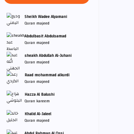
Sheikh Wadee Alyamani
Quran majeed
Abdulbasit Abdulsamad
Quran majeed
sheakh Abdullah Al-Juhani
Quran majeed
Raad mohammad alkurdi
Quran majeed
Hazza Al Balushi
Quran kareem
Khalid Al-Jaleel
Quran majeed
Abdul Rahman Al Ossi