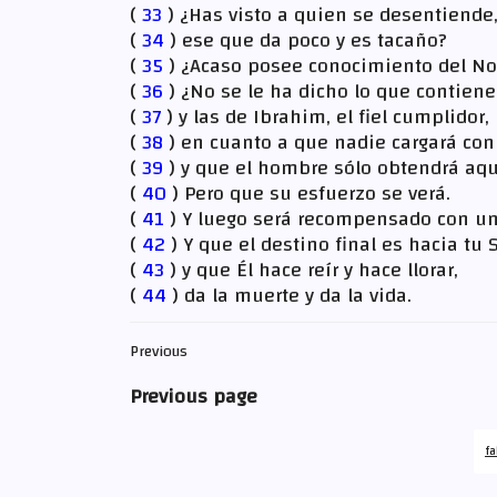
(
33
) ¿Has visto a quien se desentiende
(
34
) ese que da poco y es tacaño?
(
35
) ¿Acaso posee conocimiento del No-
(
36
) ¿No se le ha dicho lo que contien
(
37
) y las de Ibrahim, el fiel cumplidor,
(
38
) en cuanto a que nadie cargará con 
(
39
) y que el hombre sólo obtendrá aqu
(
40
) Pero que su esfuerzo se verá.
(
41
) Y luego será recompensado con un
(
42
) Y que el destino final es hacia tu 
(
43
) y que Él hace reír y hace llorar,
(
44
) da la muerte y da la vida.
Previous
Previous page
fa