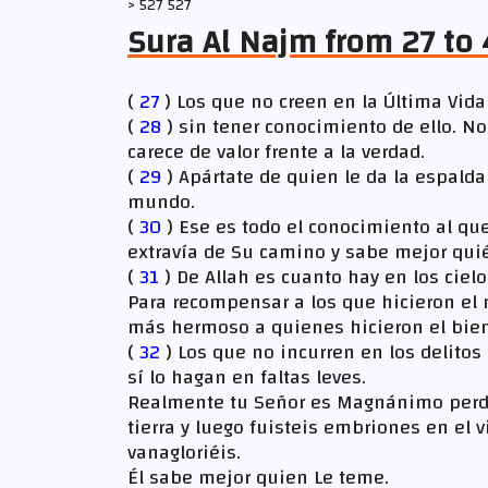
> 527 527
Sura Al Najm from 27 to
(
27
) Los que no creen en la Última Vid
(
28
) sin tener conocimiento de ello. N
carece de valor frente a la verdad.
(
29
) Apártate de quien le da la espalda
mundo.
(
30
) Ese es todo el conocimiento al qu
extravía de Su camino y sabe mejor quié
(
31
) De Allah es cuanto hay en los cielo
Para recompensar a los que hicieron el 
más hermoso a quienes hicieron el bien
(
32
) Los que no incurren en los delitos
sí lo hagan en faltas leves.
Realmente tu Señor es Magnánimo perdo
tierra y luego fuisteis embriones en el 
vanagloriéis.
Él sabe mejor quien Le teme.