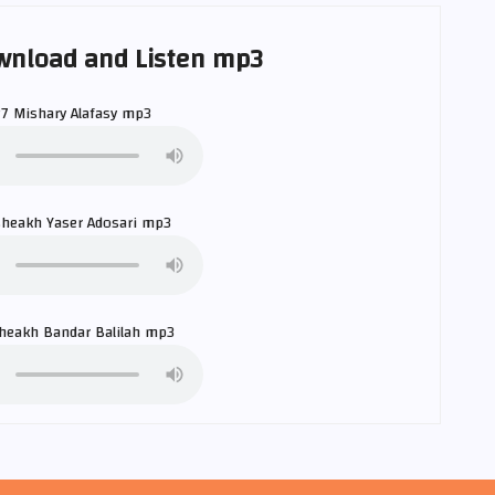
wnload and Listen mp3
27
Mishary Alafasy
mp3
sheakh
Yaser Adosari
mp3
sheakh
Bandar Balilah
mp3