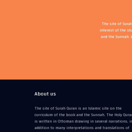
The site of Sura
interest of the st
and the Sunnah. 
About us
The site of Surah Quran is an Islamic site on the
curriculum of the book and the Sunnah. The Holy Qura
is written in Ottoman drawing in several narrations, i
addition to many interpretations and translations of