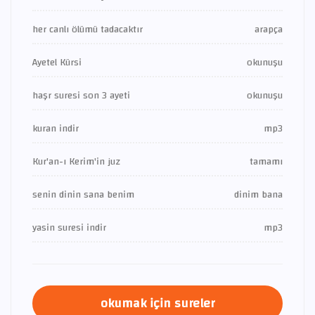
her canlı ölümü tadacaktır
arapça
Ayetel Kürsi
okunuşu
haşr suresi son 3 ayeti
okunuşu
kuran indir
mp3
Kur'an-ı Kerim'in juz
tamamı
senin dinin sana benim
dinim bana
yasin suresi indir
mp3
okumak için sureler