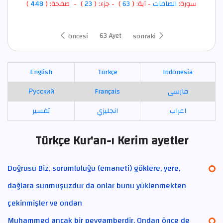
)
448
) - صفحة: (
23
- جزء: (
)
63
- آية: (
الصافات
سورة:
63 Ayet
öncesi
sonraki
English
Türkçe
Indonesia
Русский
Français
فارسی
اعراب
انجليزي
تفسير
Türkçe Kur'an-ı Kerim ayetler
Doğrusu Biz, sorumluluğu (emaneti) göklere, yere,
dağlara sunmuşuzdur da onlar bunu yüklenmekten
çekinmişler ve ondan
Muhammed ancak bir peygamberdir. Ondan önce de