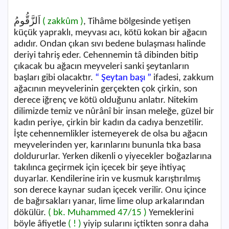
اَلزَّقُّومُ
( zakkûm )
, Tihâme bölgesinde yetişen
küçük yapraklı, meyvası acı, kötü kokan bir ağacın
adıdır. Ondan çıkan sıvı bedene bulaşması halinde
deriyi tahriş eder. Cehennemin tâ dibinden bitip
çıkacak bu ağacın meyveleri sanki şeytanların
başları gibi olacaktır.
“ Şeytan başı ”
ifadesi, zakkum
ağacının meyvelerinin gerçekten çok çirkin, son
derece iğrenç ve kötü olduğunu anlatır. Nitekim
dilimizde temiz ve nûrânî bir insan meleğe, güzel bir
kadın periye, çirkin bir kadın da cadıya benzetilir.
İşte cehennemlikler istemeyerek de olsa bu ağacın
meyvelerinden yer, karınlarını bununla tıka basa
doldururlar. Yerken dikenli o yiyecekler boğazlarına
takılınca geçirmek için içecek bir şeye ihtiyaç
duyarlar. Kendilerine irin ve kusmuk karıştırılmış
son derece kaynar sudan içecek verilir. Onu içince
de bağırsakları yanar, lime lime olup arkalarından
dökülür.
( bk. Muhammed 47/15 )
Yemeklerini
böyle âfiyetle
( ! )
yiyip sularını içtikten sonra daha