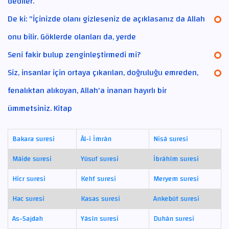
dediler.
De ki: "İçinizde olanı gizleseniz de açıklasanız da Allah
onu bilir. Göklerde olanları da, yerde
Seni fakir bulup zenginleştirmedi mi?
Siz, insanlar için ortaya çıkarılan, doğruluğu emreden,
fenalıktan alıkoyan, Allah'a inanan hayırlı bir
ümmetsiniz. Kitap
Bakara suresi
Âl-i İmrân
Nisâ suresi
Mâide suresi
Yûsuf suresi
İbrâhîm suresi
Hicr suresi
Kehf suresi
Meryem suresi
Hac suresi
Kasas suresi
Ankebût suresi
As-Sajdah
Yâsîn suresi
Duhân suresi