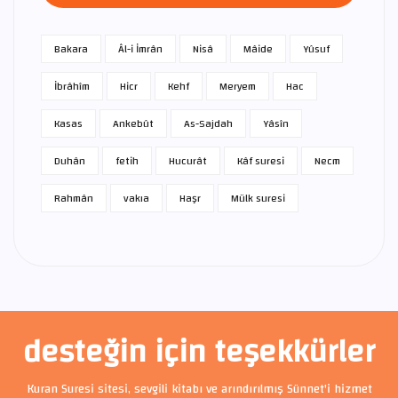
Bakara
Âl-i İmrân
Nisâ
Mâide
Yûsuf
İbrâhîm
Hicr
Kehf
Meryem
Hac
Kasas
Ankebût
As-Sajdah
Yâsîn
Duhân
fetih
Hucurât
Kâf suresi
Necm
Rahmân
vakıa
Haşr
Mülk suresi
desteğin için teşekkürler
Kuran Suresi sitesi, sevgili kitabı ve arındırılmış Sünnet'i hizmet