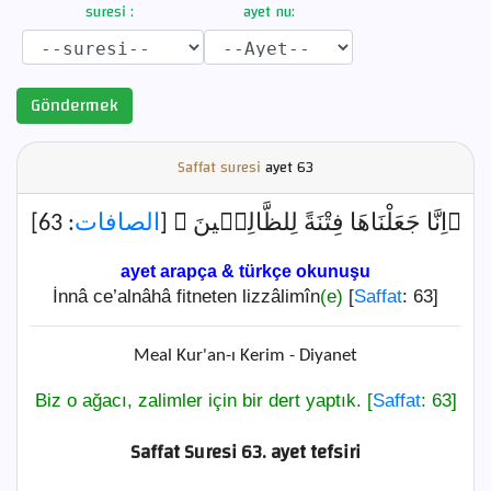
suresi :
ayet nu:
Göndermek
Saffat suresi
ayet
63
: 63]
الصافات
﴿اِنَّا جَعَلْنَاهَا فِتْنَةً لِلظَّالِم۪ينَ ﴾ [
ayet arapça & türkçe okunuşu
İnnâ ce’alnâhâ fitneten lizzâlimîn
(e)
[
Saffat
: 63]
Meal Kur'an-ı Kerim - Diyanet
Biz o ağacı, zalimler için bir dert yaptık. [
Saffat
: 63]
Saffat Suresi 63. ayet tefsiri