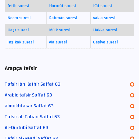
fetih suresi
Hucurât suresi
Kâf suresi
Necm suresi
Rahmân suresi
vakıa suresi
Haşr suresi
Mülk suresi
Hâkka suresi
İnşikâk suresi
Alâ suresi
Gâşiye suresi
Arapça tefsir
Tafsir Ibn Kathir Saffat 63
Arabic tafsir Saffat 63
almukhtasar Saffat 63
Tafsir al-Tabari Saffat 63
Al-Qurtubi Saffat 63
Tafsir Al-Saadi Saffat 63