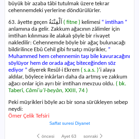
büyük bir azaba tâbi tutulmak üzere tekrar
cehennemdeki yerlerine döndürülürler.
63. âyette geçen
اَلْفِتْنَةُ
( fitne )
kelimesi
“ imtihan ”
anlamına da gelir. Zakkum ağacının zâlimler için
imtihan kılınması ile alakalı şöyle bir rivayet
nakledilir: Cehennemde böyle bir ağaç bulunacağı
bildirilince Ebû Cehil gibi fırsatçı müşrikler,
“
Muhammed hem cehennemin taşı bile kavuracağını
söylüyor hem de orada ağaç biteceğinden söz
ediyor ”
diyerek Resûl-i Ekrem
( s.a.s. )
’i alaya
aldılar, böylece inkârları daha da artmış ve zakkum
ağacı onlar için ayrı bir imtihan mevzuu oldu.
( bk.
Taberî,
Câmi‘u’l-beyân,
XXIII, 74 )
Peki müşrikleri böyle acı bir sona sürükleyen sebep
neydi:
Ömer Çelik Tefsiri
Saffat suresi Diyanet
öncesi
Ayet 63
sonraki