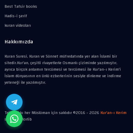
Best Tafsir books
Hadis-i şerif
kuran videoları
Hakkımızda
Kuran Suresi, Kuran ve Sünnet müfredatında yer alan İslami bir
sitedir.Kur'an, çeşitli rivayetlerle Osmanlı çiziminde yazılmıştır,
ayrıca birçok anlamın tercümesi ve tercümesi ile Kur'an-ı Kerim'i
İslam dünyasının en ünlü ezberlerinin sesiyle dinleme ve indirme
yeteneği ile yazılmıştır.
Telif hakkı her Müslüman için saklıdır ©2016 -
2026
Kur'an-ı Kerim
style
Colorlib