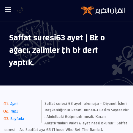
🌙
Saffat suresi 63 ayet | Biz o
ağacı, zalimler için bir dert
yaptık.
Saffat suresi 63 ayeti okunuşu - Diyanet İşleri
Ayet
Başkanlığı'nın Resmi Kur'an-ı Kerim Sayfasıdır
mp3
, Abdulbaki Gölpınarlı meali, Kuran
Sayfada
Araştırmaları Vakfı & ayet nasıl okunur : Saffat
suresi - As-Saaffat aya 63 (Those Who Set The Ranks).