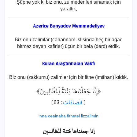
Şüphe yok ki biz onu, zulmedenleri sınamak için
yarattık,
Azerice Bunyadov Memmedeliyev
Biz onu zalımlar (cəhənnəm istisində heç bir ağac
bitməz deyən kafirlər) üçün bir bəla (dərd) etdik.
Kuran Araştırmaları Vakfı
Biz onu (zakkumu) zalimler için bir fitne (imtihan) kıldık.
﴿إِنَّا جَعَلْنَاهَا فِتْنَةً لِّلظَّالِمِينَ﴾
: 63]
الصافات
[
inna cealnaha fitnetel lizzalimin
إنا جعلناها فتنة للظالمين