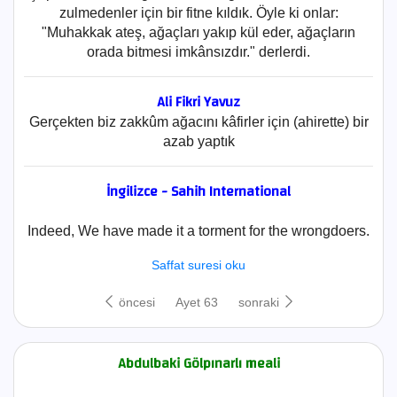
zulmedenler için bir fitne kıldık. Öyle ki onlar:
"Muhakkak ateş, ağaçları yakıp kül eder, ağaçların
orada bitmesi imkânsızdır." derlerdi.
Ali Fikri Yavuz
Gerçekten biz zakkûm ağacını kâfirler için (ahirette) bir
azab yaptık
İngilizce - Sahih International
Indeed, We have made it a torment for the wrongdoers.
Saffat suresi oku
öncesi
Ayet 63
sonraki
Abdulbaki Gölpınarlı meali