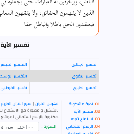
الباطل، ويزخرفون له العبارات حتى يجعلوه في أ
الذين لا يفهمون الحقائق، ولا يفقهون المعاني
فيعتقدون الحق باطلا والباطل حقا
تفسير الآية 112 - سورة الأنعا
تفسير الجلالين
التفسير الميسر
تفسير البغوي
التفسير الوسيط
تفسير الطبري
تفسير القرطبي
فهرس القرآن
|
سور القرآن الكريم
الآية مشكولة
بالشكيل و مصورة مع الاستماع للآ
تفسير الآية
,مكتوبة بالرسم العثماني لمونتاج 
استماع mp3
الرسم العثماني
السورة :
تفسير الصفحة