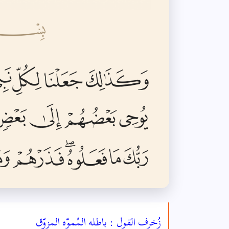
زُخرف القول : باطله المُموّه المزوّق