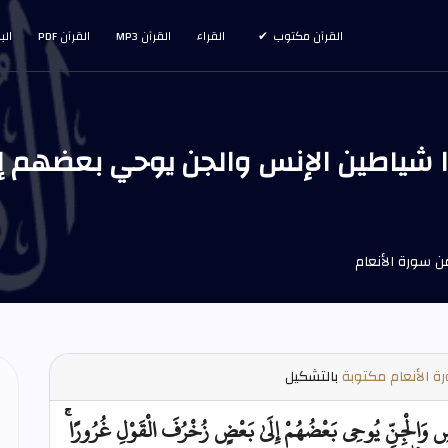
القرآن مكتوب
القراء
القرآن MP3
القرآن PDF
الب
ة الأنعام مكتوبة
بالتشكيل
ِنسِ وَالْجِنِّ يُوحِي بَعْضُهُمْ إِلَىٰ بَعْضٍ زُخْرُفَ الْقَوْلِ غُرُورًا ۚ