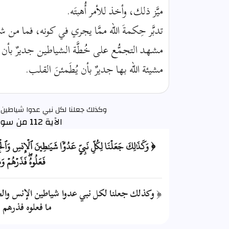
ميَّز ذلك، وأخذ للأمر أُهبتَه.
تدبَّر حِكمةَ الله ممَّا يجري في كونه، فما من 
مشهد التجمُّع على خُطَّة الشياطين جديرٌ بأن ي
مشيئة الله بها جديرٌ بأن يُطَمئنَ القلب.
وكذلك جعلنا لكل نبي عدوا شياطين
الآية 112 من سورة الأنعام
﴿ وَكَذَٰلِكَ جَعَلۡنَا لِكُلِّ نَبِيٍّ عَدُوّٗا شَيَٰطِينَ ٱلۡإِنسِ وَٱلۡ
فَعَلُوهُۖ فَذَرۡهُمۡ 
﴿ وكذلك جعلنا لكل نبي عدوا شياطين الإنس وا
ما فعلوه فذرهم وما