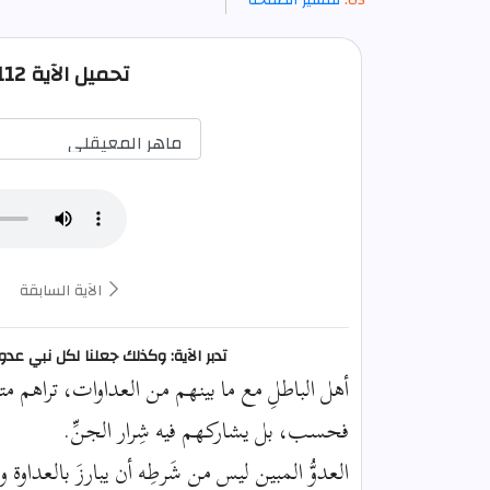
تحميل الآية 112 من الأنعام صوت mp3
الآية السابقة
تدبر الآية: وكذلك جعلنا لكل نبي 
أهل الباطلِ مع ما بينهم من العداوات، تراهم مت
فحسب، بل يشاركهم فيه شِرار الجنِّ.
العدوُّ المبين ليس من شَرطِه أن يبارزَ بالعداوة وي