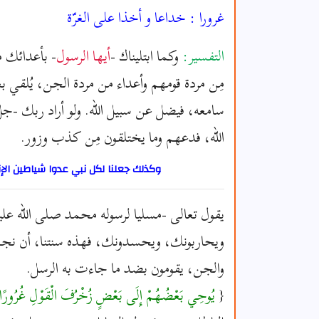
غرورا : خداعا و أخذا على الغرّة
التفسير:
وكما ابتليناك -
أيها الرسول
- بأعدائك م
مِن مردة قومهم وأعداء من مردة الجن، يُلقي بع
سامعه، فيضل عن سبيل الله. ولو أراد ربك -جلَّ
الله، فدعهم وما يختلقون مِن كذب وزور.
وكذلك جعلنا لكل نبي عدوا شياطين ا
يقول تعالى -مسليا لرسوله محمد صلى الله علي
ويحاربونك، ويحسدونك، فهذه سنتنا، أن نجعل
والجن، يقومون بضد ما جاءت به الرسل.
{
يُوحِي بَعْضُهُمْ إِلَى بَعْضٍ زُخْرُفَ الْقَوْلِ غُرُورً