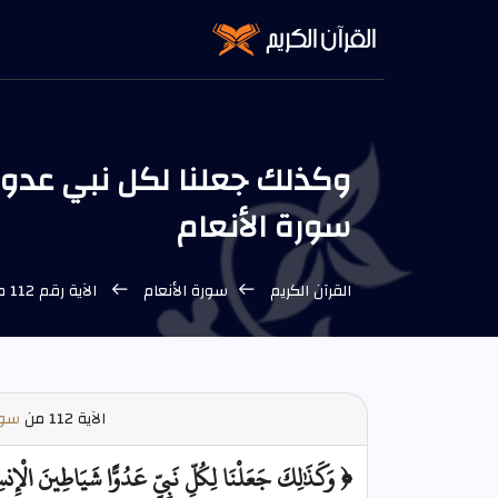
سورة الأنعام
القرآن الكريم
سورة الأنعام
الآية رقم 112 من سورة الأنعام
الآية
112 من
سور
﴿ وَكَذَٰلِكَ جَعَلْنَا لِكُلِّ نَبِيٍّ عَدُوًّا شَيَاطِينَ الْإ