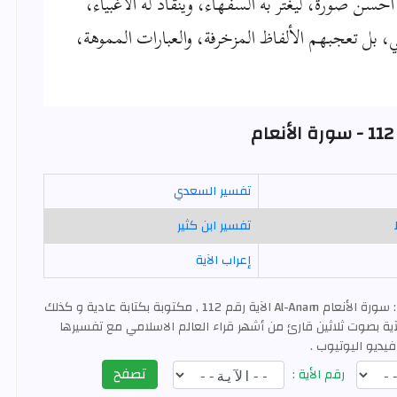
حسن صورة، ليغتر به السفهاء، وينقاد له الأغبياء،
، بل تعجبهم الألفاظ المزخرفة، والعبارات المموهة،
م
تفسير السعدي
تفسير ابن كثير
إعراب الآية
: سورة الأنعام Al-Anam الآية رقم 112 , مكتوبة بكتابة عادية و كذلك
ية بصوت ثلاثين قارئ من أشهر قراء العالم الاسلامي مع تفسيرها
فيديو اليوتيوب .
تصفح
رقم الأية :