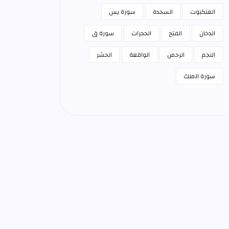
العنكبوت
السجدة
سورة يس
الدخان
الفتح
الحجرات
سورة ق
النجم
الرحمن
الواقعة
الحشر
سورة الملك