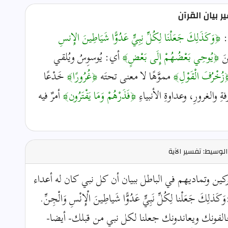
 بيان القرآن
ه:
﴿وَكَذَلِكَ جَعَلْنَا لِكُلِّ نِبِيٍّ عَدُوًّا شَيَاطِينَ الإِنسِ
نَ
﴿يُوحِي بَعْضُهُمْ إِلَى بَعْضٍ﴾
أي: يُوسوِسُ ويُلقي
زُخْرُفَ الْقَوْلِ﴾
مموَّهًا لا معنى تحتَه
﴿غُرُورًا﴾
خَدْعًا
ِ والغرورِ، وعداوةِ الأنبياءِ
﴿فَذَرْهُمْ وَمَا يَفْتَرُون﴾
أمرٌ فيه
لوسيط: تفسير الآية
ين وتماديهم في الباطل ببيان أن كل نبي كان له أعداء
عَلْنا لِكُلِّ نَبِيٍّ عَدُوًّا شَياطِينَ الْإِنْسِ وَالْجِنِّ.
الفونك ويعاندونك جعلنا لكل نبي من قبلك- أيضا-