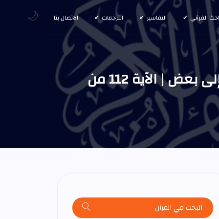
🌙
احث القرآني
التفاسير
الترجمات
الاتصال بنا
وكذلك جعلنا لكل نبي عدوا شياطين الإنس والجن يوحي بعضهم إلى بعض | الآية 112 من