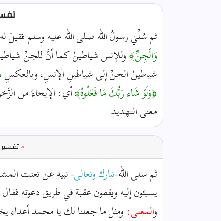
تفسير
ثم سُلِّيَ رسولُ الله صلى الله عليه وسلم فقيلَ ل
وَالْجِنِّ﴾
وللإنس شياطينُ كما أنَّ للجنِّ شياطي
شياطينُ الجنِّ إلى شياطينِ الإنسِ، وبالعكسِ
﴿
﴿وَلَوْ شَاء رَبُّكَ مَا فَعَلُوهُ﴾
أي: الإيحاءَ من الزَّخرفة
معنى التهديد.
»
تفسير ا
ثم سلى الله
-تبارك وتعالى-
نبيه عن تعنت المشرك
يسيئون إليه ويقفون عقبة في طريق دعوته فقال:وَكَذلِكَ جَ
و
المعنى:
ومثل ما جعلنا لك يا محمد أعداء يخ