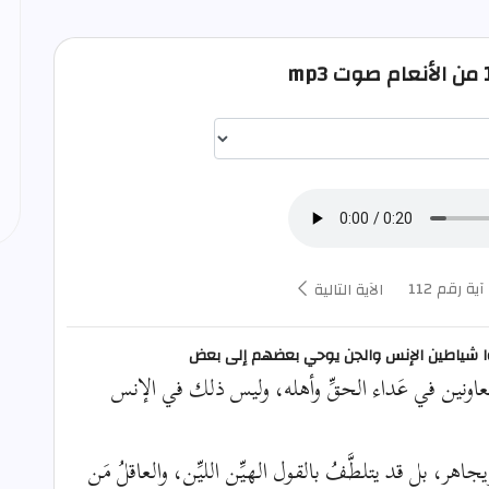
اختيار قارئ الآية
آية رقم 112
الآية التالية
عدوا شياطين الإنس والجن يوحي بعضهم إلى بعض
عاونين في عَداء الحقِّ وأهله، وليس ذلك في الإنس
جاهر، بل قد يتلطَّفُ بالقول الهيِّن الليِّن، والعاقلُ مَن