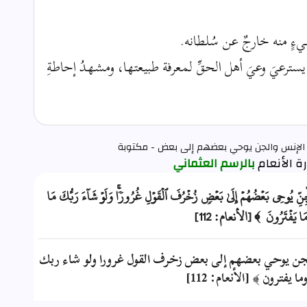
شيءٍ منه خارجٌ عن سُلطانه.
سترعيَ وعيَ أهل الحقِّ لمعرفة طبيعتها، ومشهدُ إحاطةِ
 الإنس والجن يوحي بعضهم إلى بعض - مكتوبة
بالرسم العثماني
جِنِّ يُوحِي بَعۡضُهُمۡ إِلَىٰ بَعۡضٖ زُخۡرُفَ ٱلۡقَوۡلِ غُرُورٗاۚ وَلَوۡ شَآءَ رَبُّكَ مَا
وَمَا يَفۡتَرُونَ ﴾ [الأنعام: 112]
لجن يوحي بعضهم إلى بعض زخرف القول غرورا ولو شاء ربك
 يفترون ﴾ [الأنعام: 112]