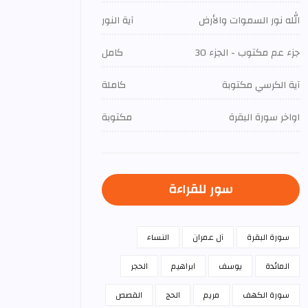
الله نور السموات والأرض
آية النور
جزء عم مكتوب - الجزء 30
كامل
آية الكرسي مكتوبة
كاملة
اواخر سورة البقرة
مكتوبة
سور للقراءة
سورة البقرة
آل عمران
النساء
المائدة
يوسف
ابراهيم
الحجر
سورة الكهف
مريم
الحج
القصص