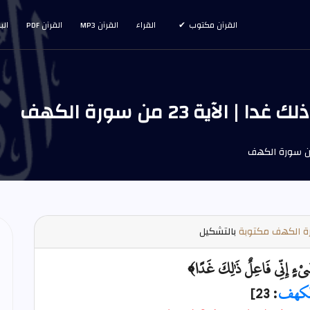
القرآن مكتوب
القراء
القرآن MP3
القرآن PDF
الب
آية 23 من سورة الكهف
 الكهف مكتوبة
بالتشكيل
َيْءٍ إِنِّي فَاعِلٌ ذَٰلِكَ غَدًا﴾
لكهف
: 23]