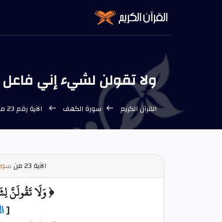
ولا تقولن لشيء إني فاعل ذلك غدا | ال
القرآن الكريم
سورة الكهف
الآية رقم 23 من سورة الكهف
الآية
23 من
سورة
﴿ وَلَا تَقُولَنَّ لِش
[
ا