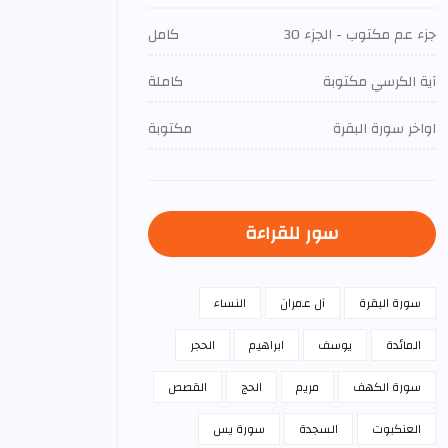
جزء عم مكتوب - الجزء 30
كامل
آية الكرسي مكتوبة
كاملة
اواخر سورة البقرة
مكتوبة
سور للقراءة
سورة البقرة
آل عمران
النساء
المائدة
يوسف
ابراهيم
الحجر
سورة الكهف
مريم
الحج
القصص
العنكبوت
السجدة
سورة يس