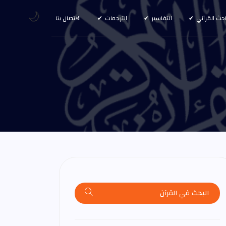
🌙
احث القرآني
التفاسير
الترجمات
الاتصال بنا