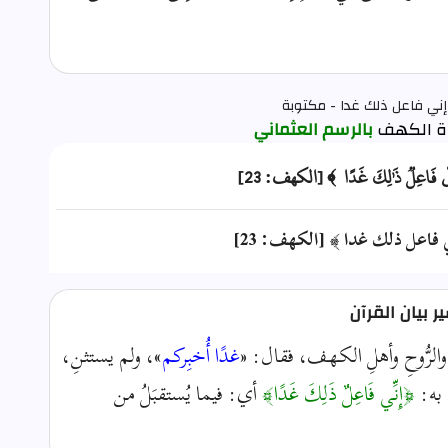
إني فاعل ذلك غدا - مكتوبة
بالرسم العثماني
ِنِّي فَاعِلٞ ذَٰلِكَ غَدًا ﴾ [الكهف: 23]
 فاعل ذلك غدا ﴾ [الكهف: 23]
 بيان القرآن
الرُّوحِ وأهلِ الكهف، فقال: «
غدًا أُخبِركم
»، ولم يستثنِ،
 به:
﴿إِنِّي فَاعِلٌ ذَلِكَ غَدًا﴾
أي: فيما يُستقبَلُ من