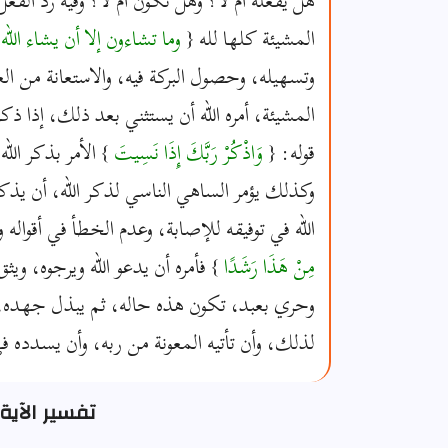
هل يفعله أم لا؟ وهل تكون أم لا؟ وفيه رد الف
المشيئة كلها لله {
وما تشاءون إلا أن يشاء الل
وتسهيله، وحصول البركة فيه، والاستعانة من الع
المشيئة، أمره الله أن يستثني بعد ذلك، إذا
قوله: {
وَاذْكُرْ رَبَّكَ إِذَا نَسِيتَ
} الأمر بذكر الل
وكذلك يؤمر الساهي الناسي لذكر الله، أن يذكر 
الله في توفيقه للإصابة، وعدم الخطأ في أقواله وأ
مِنْ هَذَا رَشَدًا
} فأمره أن يدعو الله ويرجوه، وي
وحري بعبد، تكون هذه حاله، ثم يبذل جهده،
لذلك، وأن تأتيه المعونة من ربه، وأن يسدده ف
تفسير الآية 23 - سورة الكه