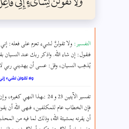
التفسير:
ولا تقولنَّ لشيء تعزم على فعله: إني ف
فتقول: إن شاء الله. واذكر ربك عند النسيان بقول
يُذهِب النسيان، وقل: عسى أن يهديني ربي لأ
ولا تقولن لشيء إني
تفسير الآيتين 23 و 24 :ـهذا 
فإن الخطاب عام للمكلفين، فنهى الله أن يقول 
أن يقرنه بمشيئة الله، وذلك لما فيه من المح