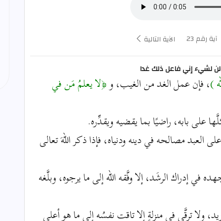
آية رقم 23
الآية التالية
تقولن لشيء إني فاعل ذلك غدا
ه )
، فإن عمل الغد من الغيب، و
﴿لا يعلمُ مَن في
َّها على بابه، راضيًا بما يقضيه ويقدِّره.
ى العبد مصالحه في دينه ودنياه، فإذا ذكر اللهَ تعالى
في إدراك الرشَد، إلا وفَّقه الله إلى ما يرجوه، وبلَّغه
، ولا ترقَّى في منزلةٍ إلا تاقت نفسُه إلى ما هو أعلى