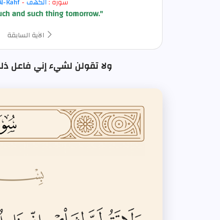
سورة :
الكهف
-
Al-Kahf
such and such thing tomorrow."
الآية السابقة
ولا تقولن لشيء إني فاعل ذلك غدا : الآي