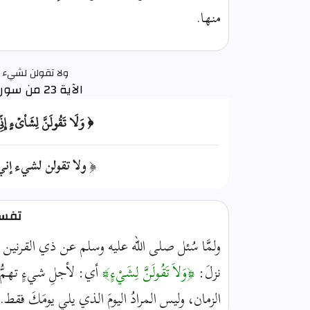
منها.
ولا تقولن لشيء 
الآية 23 من سورة الكهف
﴿ وَلَا تَقُولَنَّ لِشَاْيۡءٍ إ
﴿ ولا تقولن لشيء إني
تفسير
ولمَّا سُئل صلى الله عليه وسلم عن ذي القرنين و
نزلَ:
﴿وَلاَ تَقُولَنَّ لِشَيْءٍ﴾
أي: لأجلِ شيءٍ تهمُّ
الزمان، وليس المرادُ اليومَ الذي يلي يومَكَ فقط.