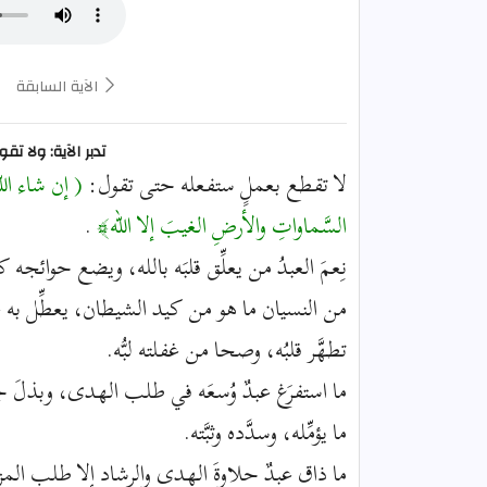
الآية السابقة
تدبر الآية: ولا 
لا تقطع بعملٍ ستفعله حتى تقول:
( إن شاء الل
السَّماواتِ والأرضِ الغيبَ إلا الله﴾
.
نِعمَ العبدُ من يعلِّق قلبَه بالله، ويضع حوائجه كل
من النسيان ما هو من كيد الشيطان، يعطِّل به عل
تطهَّر قلبُه، وصحا من غفلته لبُّه.
ما استفرَغ عبدٌ وُسعَه في طلب الهدى، وبذلَ جهده 
ما يؤمِّله، وسدَّده وثبَّته.
ما ذاق عبدٌ حلاوةَ الهدى والرشاد إلا طلب المزيد