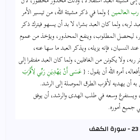
عل إلى مشيئة العبد استقلالا، وذلك محذور محظور، لأن
ه رب العالمين
} ولما في ذكر مشيئة الله، من تيسير الأمر
بد لربه، ولما كان العبد بشرا، لا بد أن يسهو فيترك ذكر
 ذكر، ليحصل المطلوب، وينفع المحذور، ويؤخذ من عموم
ه عند النسيان، فإنه يزيله، ويذكر العبد ما سها عنه،
ربه، ولا يكونن من الغافلين، ولما كان العبد مفتقرا إلى
فعاله، أمره الله أن يقول: {
عَسَى أَنْ يَهْدِيَنِ رَبِّي لِأَقْرَبَ
ثق به أن يهديه لأقرب الطرق الموصلة إلى الرشد.
 ويستفرغ وسعه في طلب الهدى والرشد، أن يوفق
ي جميع أموره.
ف