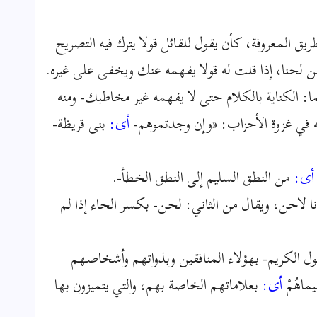
يق المعروفة، كأن يقول للقائل قولا يترك فيه التصريح
لحنا، إذا قلت له قولا يفهمه عنك ويخفى على غيره.
: الكناية بالكلام حتى لا يفهمه غير مخاطبك- ومنه
ي غزوة الأحزاب: «وإن وجدتموهم-
أى:
بنى قريظة-
ى:
من النطق السليم إلى النطق الخطأ-.
ا لاحن، ويقال من الثاني: لحن- بكسر الحاء إذا لم
ول الكريم- بهؤلاء المنافقين وبذواتهم وأشخاصهم
يماهُمْ
أى:
بعلاماتهم الخاصة بهم، والتي يتميزون بها