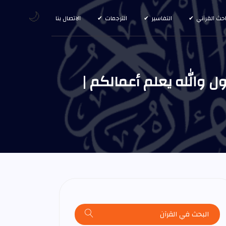
🌙
احث القرآني
التفاسير
الترجمات
الاتصال بنا
 والله يعلم أعمالكم |