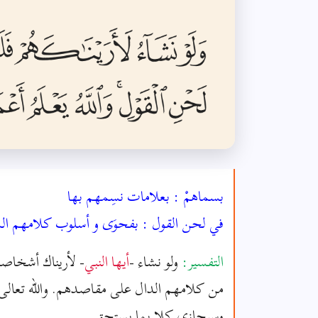
بسماهمْ : بعلامات نسِمهم بها
في لحن القول : بفحوَى و أسلوب كلامهم ال
التفسير:
ولو نشاء -
أيها النبي
- لأريناك أشخاصهم
من كلامهم الدال على مقاصدهم. والله تعالى 
وسيجازي كلا بما يستحق.