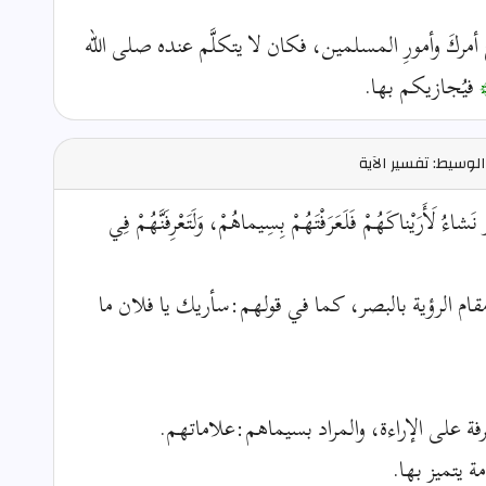
ِ أمركَ وأمورِ المسلمين، فكان لا يتكلَّم عنده صلى الله
﴾
فيُجازيكم بها.
لوسيط: تفسير الآية
َرَيْناكَهُمْ فَلَعَرَفْتَهُمْ بِسِيماهُمْ، وَلَتَعْرِفَنَّهُمْ فِي
 مقام الرؤية بالبصر، كما في قولهم:سأريك يا فلان ما
 المعرفة على الإراءة، والمراد بسيماهم:علاماتهم.
 يتميز بها.