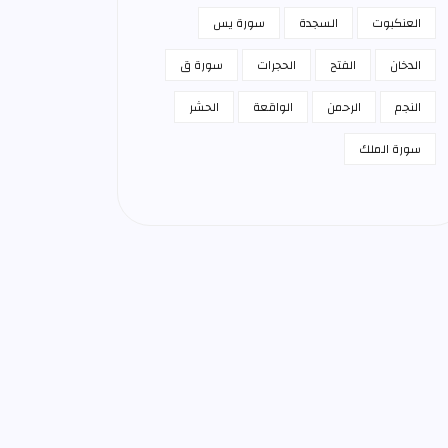
العنكبوت
السجدة
سورة يس
الدخان
الفتح
الحجرات
سورة ق
النجم
الرحمن
الواقعة
الحشر
سورة الملك