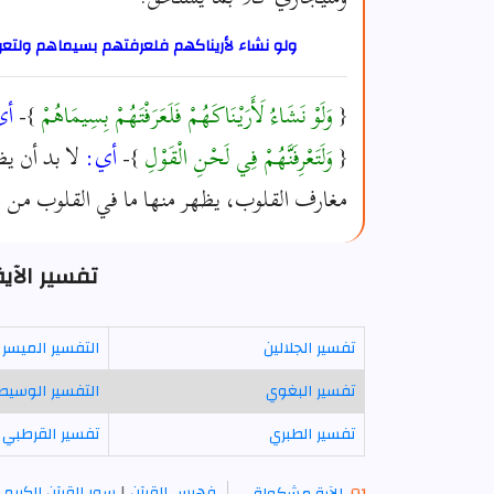
ولو نشاء لأريناكهم فلعرفتهم بسيماهم ولتعر
{
وَلَوْ نَشَاءُ لَأَرَيْنَاكَهُمْ فَلَعَرَفْتَهُمْ بِسِيمَاهُمْ
}-
أي
{
وَلَتَعْرِفَنَّهُمْ فِي لَحْنِ الْقَوْلِ
}-
أي:
لا بد أن ي
مغارف القلوب، يظهر منها ما في القلوب من ال
تفسير الآية 30 - سورة م
تفسير الجلالين
التفسير الميسر
تفسير البغوي
التفسير الوسيط
تفسير الطبري
تفسير القرطبي
فهرس القرآن
|
سور القرآن الكريم