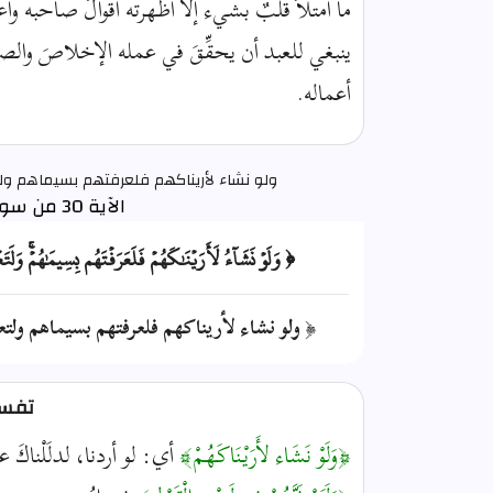
ما امتلأ قلبٌ بشيء إلا أظهرته أقوالُ صاحبه وأ
ينبغي للعبد أن يحقِّقَ في عمله الإخلاصَ والصدق
أعماله.
ولو نشاء لأريناكهم فلعرفتهم بسيماهم ول
الآية 30 من سورة محمد
﴿ وَلَوۡ نَشَآءُ لَأَرَيۡنَٰكَهُمۡ فَلَعَرَفۡتَهُم بِسِيمَٰهُمۡۚ وَلَ
﴿ ولو نشاء لأريناكهم فلعرفتهم بسيماهم ولتعر
تفسير
﴿وَلَوْ نَشَاء لأَرَيْنَاكَهُمْ﴾
أي: لو أردنا، لدلَلْناكَ