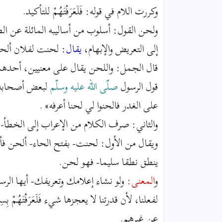
وكررت اللام في قوله: فَلَعَرَفْتَهُمْ للتأكيد.
ولحن القول: أسلوب من أساليبه المائلة عن الطر
إلى التعريض والإبهام،
يقال:
لحنت لفلان ألحن 
قال الجمل: واللحن يقال على معنيين، أحدهما
قول الرسول
صلّى الله عليه وسلّم
لبعض أصحابه ف
على الغدر فالحنوا لي لحنا أعرفه» .
والثاني: صرف الكلام من الإعراب إلى الخطأ-
أ
ويقال من الأول: لحنت- بفتح الحاء- ألحن فأن
ينطق نطقا سليما- فهو لحن.
و
المعنى:
ولو نشاء إعلامك وتعريفك- أيها الرس
لفعلنا، لأن قدرتنا لا يعجزها شيء فَلَعَرَفْتَهُمْ بِسِ
عن غيرهم.