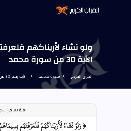
ولو نشاء لأريناكهم فلعرف
الآية 30 من سورة محمد
القرآن الكريم
سورة محمد
الآية رقم 30 من سورة محمد
الآية
30 من
سور
﴿ وَلَوْ نَشَاءُ لَأَرَيْنَاكَهُمْ فَلَعَرَفْتَهُم بِسِيمَاهُمْ 