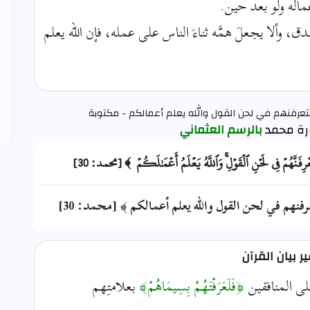
عماله ولو بعد حين.
، وألا يجعلَ همَّه ثناءَ الناس على عمله، فإن الله يعلم
تعرفنهم في لحن القول والله يعلم أعمالكم - مكتوبة
بالرسم العثماني
تَعۡرِفَنَّهُمۡ فِي لَحۡنِ ٱلۡقَوۡلِۚ وَٱللَّهُ يَعۡلَمُ أَعۡمَٰلَكُمۡ ﴾ [محمد: 30]
فنهم في لحن القول والله يعلم أعمالكم ﴾ [محمد: 30]
 بيان القرآن
 على المنافقين
﴿فَلَعَرَفْتَهُمْ بِسِيمَاهُمْ﴾
بعلامتِهم