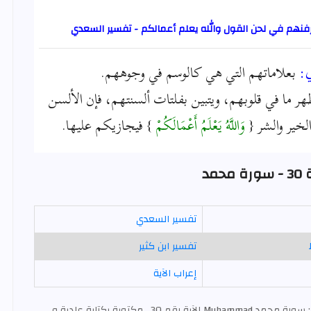
فنهم في لحن القول والله يعلم أعمالكم - تفسير السعدي
:
بعلاماتهم التي هي كالوسم في وجوههم.
ظهر ما في قلوبهم، ويتبين بفلتات ألسنتهم، فإن الألسن
خير والشر {
وَاللَّهُ يَعْلَمُ أَعْمَالَكُمْ
} فيجازيكم عليها.
حمد
تفسير السعدي
تفسير ابن كثير
إعراب الآية
: سورة محمد Muhammad الآية رقم 30 , مكتوبة بكتابة عادية و