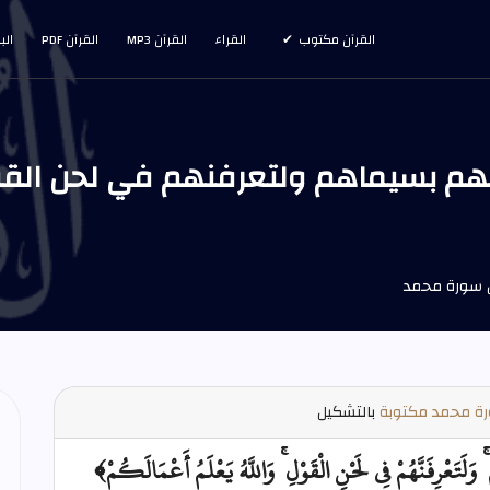
القرآن مكتوب
القراء
القرآن MP3
القرآن PDF
الب
تهم بسيماهم ولتعرفنهم في لحن القول
ة محمد مكتوبة
بالتشكيل
ۚ وَلَتَعْرِفَنَّهُمْ فِي لَحْنِ الْقَوْلِ ۚ وَاللَّهُ يَعْلَمُ أَعْمَالَكُمْ﴾