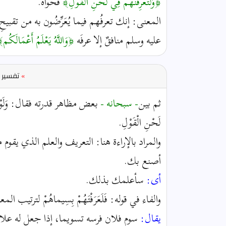
﴿وَلَتَعْرِفَنَّهُمْ فِي لَحْنِ الْقَوْلِ﴾
فحواهُ.
المعنى: إنك تعرفُهم فيما يُعَرِّضُون به من تقبيح
عليه وسلم منافقٌ إلا عرفَه
﴿وَاللَّهُ يَعْلَمُ أَعْمَالَكُم
»
تفسير ا
ثم بين
- سبحانه -
بعض مظاهر قدرته فقال: وَلَوْ نَشاءُ لَأ
لَحْنِ الْقَوْلِ.
والمراد بالإراءة هنا: التعريف والعلم الذي يقوم
أصنع بك.
أى:
سأعلمك بذلك.
والفاء في قوله: فَلَعَرَفْتَهُمْ بِسِيماهُمْ لترتيب
يقال:
سوم فلان فرسه تسويما، إذا جعل له علامة