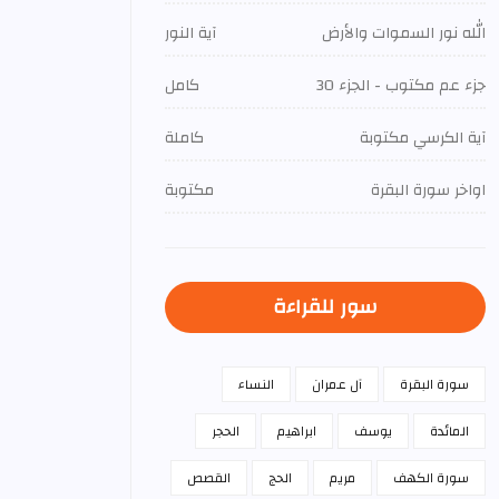
الله نور السموات والأرض
آية النور
جزء عم مكتوب - الجزء 30
كامل
آية الكرسي مكتوبة
كاملة
اواخر سورة البقرة
مكتوبة
سور للقراءة
سورة البقرة
آل عمران
النساء
المائدة
يوسف
ابراهيم
الحجر
سورة الكهف
مريم
الحج
القصص