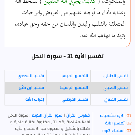
والملكوت، {
كَذَلِكَ يَجْزِي اللَّهُ الْمُتَّقِينَ ْ
} لسخط الله
وعذابه بأداء ما أوجبه عليهم من الفروض والواجبات
المتعلقة بالقلب والبدن واللسان من حقه وحق عباده،
وترك ما نهاهم الله عنه.
تفسير الآية 31 - سورة النحل
تفسير الجلالين
التفسير الميسر
تفسير السعدي
تفسير البغوي
التفسير الوسيط
تفسير ابن كثير
تفسير الطبري
تفسير القرطبي
إعراب الآية
فهرس القرآن
|
سور القرآن الكريم
: سورة النحل
الآية مشكولة
An-Nahl الآية رقم 31 , مكتوبة بكتابة عادية و
تفسير الآية
كذلك بالشكيل و مصورة مع الاستماع للآية
استماع mp3