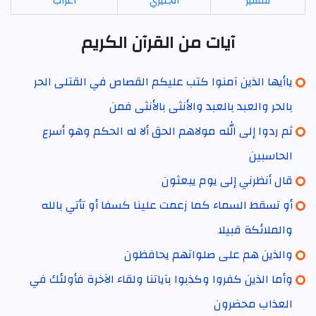
تفسير
انجليزي
اعراب
آيات من القرآن الكريم
ياأيها الذين آمنوا كتب عليكم القصاص في القتلى الحر
بالحر والعبد بالعبد والأنثى بالأنثى فمن
ثم ردوا إلى الله مولاهم الحق ألا له الحكم وهو أسرع
الحاسبين
قال أنظرني إلى يوم يبعثون
أو تسقط السماء كما زعمت علينا كسفا أو تأتي بالله
والملائكة قبيلا
والذين هم على صلواتهم يحافظون
وأما الذين كفروا وكذبوا بآياتنا ولقاء الآخرة فأولئك في
العذاب محضرون