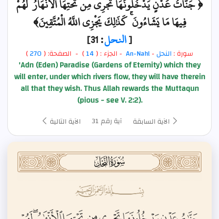
﴿ جَنَّاتُ عَدْنٍ يَدْخُلُونَهَا تَجْرِي مِن تَحْتِهَا الْأَنْهَارُ ۖ لَهُمْ
فِيهَا مَا يَشَاءُونَ ۚ كَذَٰلِكَ يَجْزِي اللَّهُ الْمُتَّقِينَ﴾
[
النحل
: 31]
سورة :
النحل
-
An-Nahl
- الجزء : (
14
) - الصفحة: (
270
)
'Adn (Eden) Paradise (Gardens of Eternity) which they
will enter, under which rivers flow, they will have therein
all that they wish. Thus Allah rewards the Muttaqun
(pious - see V. 2:2).
آية رقم 31
الآية السابقة
الآية التالية