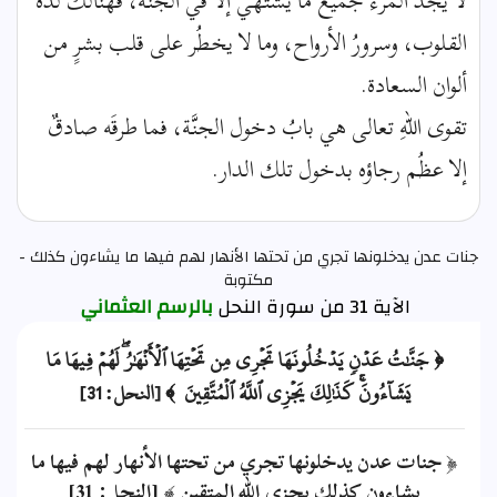
لا يجدُ المرءُ جميعَ ما يشتهي إلا في الجنَّة، فهنالك لذَّة
القلوب، وسرورُ الأرواح، وما لا يخطُر على قلب بشرٍ من
ألوان السعادة.
تقوى اللهِ تعالى هي بابُ دخول الجنَّة، فما طرقَه صادقٌ
إلا عظُم رجاؤه بدخول تلك الدار.
جنات عدن يدخلونها تجري من تحتها الأنهار لهم فيها ما يشاءون كذلك -
مكتوبة
الآية 31 من سورة النحل
بالرسم العثماني
﴿ جَنَّٰتُ عَدۡنٖ يَدۡخُلُونَهَا تَجۡرِي مِن تَحۡتِهَا ٱلۡأَنۡهَٰرُۖ لَهُمۡ فِيهَا مَا
يَشَآءُونَۚ كَذَٰلِكَ يَجۡزِي ٱللَّهُ ٱلۡمُتَّقِينَ ﴾ [النحل: 31]
﴿ جنات عدن يدخلونها تجري من تحتها الأنهار لهم فيها ما
يشاءون كذلك يجزي الله المتقين ﴾ [النحل: 31]