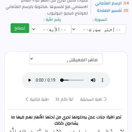
بصوت ثلاثين قارئ من أشهر قراء العالم
الرسم العثماني
الاسلامي مع تفسيرها ,مكتوبة بالرسم العثماني
تفسير الصفحة
لمونتاج فيديو اليوتيوب .
السورة :
رقم الأية :
تصفح
اختيار قارئ الآية
آية رقم 31
الآية السابقة
الآية التالية
تدبر الآية: جنات عدن يدخلونها تجري من تحتها الأنهار لهم فيها ما
يشاءون كذلك