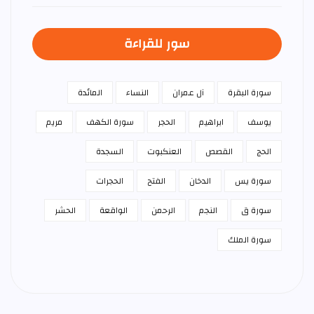
سور للقراءة
سورة البقرة
آل عمران
النساء
المائدة
يوسف
ابراهيم
الحجر
سورة الكهف
مريم
الحج
القصص
العنكبوت
السجدة
سورة يس
الدخان
الفتح
الحجرات
سورة ق
النجم
الرحمن
الواقعة
الحشر
سورة الملك