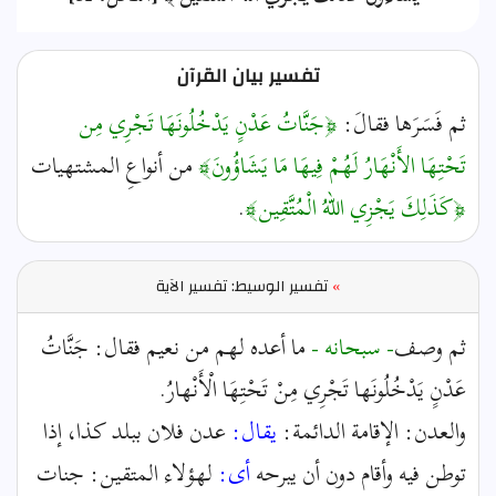
تفسير بيان القرآن
ثم فَسَرَها فقالَ:
﴿جَنَّاتُ عَدْنٍ يَدْخُلُونَهَا تَجْرِي مِن
تَحْتِهَا الأَنْهَارُ لَهُمْ فِيهَا مَا يَشَاؤُونَ﴾
من أنواعِ المشتهيات
﴿كَذَلِكَ يَجْزِي اللّهُ الْمُتَّقِين﴾
.
»
تفسير الوسيط: تفسير الآية
ثم وصف
- سبحانه -
ما أعده لهم من نعيم فقال: جَنَّاتُ
عَدْنٍ يَدْخُلُونَها تَجْرِي مِنْ تَحْتِهَا الْأَنْهارُ.
والعدن: الإقامة الدائمة:
يقال:
عدن فلان ببلد كذا، إذا
توطن فيه وأقام دون أن يبرحه
أى:
لهؤلاء المتقين: جنات