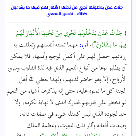
جنات عدن يدخلونها تجري من تحتها الأنهار لهم فيها ما يشاءون
كذلك - تفسير السعدي
{
جَنَّاتُ عَدْنٍ يَدْخُلُونَهَا تَجْرِي مِنْ تَحْتِهَا الْأَنْهَارُ لَهُمْ
فِيهَا مَا يَشَاءُونَ ْ
}-
أي:
مهما تمنته أنفسهم وتعلقت به
إرادتهم حصل لهم على أكمل الوجوه وأتمها، فلا يمكن
أن يطلبوا نوعا من أنواع النعيم الذي فيه لذة القلوب وسرور
الأرواح، إلا وهو حاضر لديهم، ولهذا يعطي الله أهل
الجنة كل ما تمنوه عليه، حتى إنه يذكرهم أشياء من النعيم
لم تخطر على قلوبهم.فتبارك الذي لا نهاية لكرمه، ولا
حد لجوده الذي ليس كمثله شيء في صفات ذاته،
وصفات أفعاله وآثار تلك النعوت، وعظمة الملك