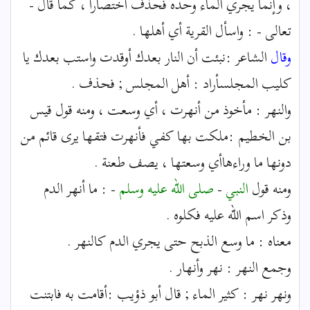
، وإنما يجري الماء وحده فحذف اختصارا ، كما قال -
تعالى - : واسأل القرية أي أهلها .
وقال
الشاعر :نبئت أن النار بعدك أوقدت واستب بعدك يا
كليب المجلسأراد : أهل المجلس ; فحذف .
والنهر : مأخوذ من أنهرت ، أي وسعت ، ومنه قول قيس
بن الخطيم :ملكت بها كفي فأنهرت فتقها يرى قائم من
دونها ما وراءهاأي وسعتها ، يصف طعنة .
ومنه قول
النبي
-
صلى الله عليه وسلم
- : ما أنهر الدم
وذكر اسم الله عليه فكلوه .
معناه : ما وسع الذبح حتى يجري الدم كالنهر .
وجمع النهر : نهر وأنهار .
ونهر نهر : كثير الماء ; قال أبو ذؤيب :أقامت به فابتنت