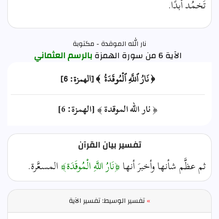
تَخمُد أبدًا.
نار الله الموقدة - مكتوبة
الآية 6 من سورة الهمزة
بالرسم العثماني
﴿ نَارُ ٱللَّهِ ٱلۡمُوقَدَةُ ﴾ [الهمزة: 6]
﴿ نار الله الموقدة ﴾ [الهمزة: 6]
تفسير بيان القرآن
ثم عظَّم شأنها وأخبرَ أنها
﴿نَارُ اللَّهِ الْمُوقَدَة﴾
المسعَّرة.
»
تفسير الوسيط: تفسير الآية