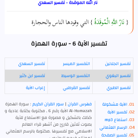
نار الله الموقدة - تفسير السعدي
{
نَارُ اللَّهِ الْمُوقَدَةُ
} التي وقودها الناس والحجارة
تفسير الآية 6 - سورة الهمزة
تفسير الجلالين
التفسير الميسر
تفسير السعدي
تفسير البغوي
التفسير الوسيط
تفسير ابن كثير
تفسير الطبري
تفسير القرطبي
إعراب الآية
فهرس القرآن
|
سور القرآن الكريم
: سورة الهمزة
الآية مشكولة
Al-Humazah الآية رقم 6 , مكتوبة بكتابة عادية و
تفسير الآية
كذلك بالشكيل و مصورة مع الاستماع للآية
استماع mp3
بصوت ثلاثين قارئ من أشهر قراء العالم
الرسم العثماني
الاسلامي مع تفسيرها ,مكتوبة بالرسم العثماني
تفسير الصفحة
لمونتاج فيديو اليوتيوب .