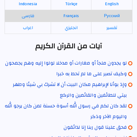
Indonesia
Türkçe
English
Русский
Français
فارسی
تفسير
انجليزي
اعراب
آيات من القرآن الكريم
لو يجدون ملجأ أو مغارات أو مدخلا لولوا إليه وهم يجمحون
وكيف تصبر على ما لم تحط به خبرا
وإذ بوأنا لإبراهيم مكان البيت أن لا تشرك بي شيئا وطهر
بيتي للطائفين والقائمين والركع
لقد كان لكم في رسول الله أسوة حسنة لمن كان يرجو الله
واليوم الآخر وذكر
فحق علينا قول ربنا إنا لذائقون