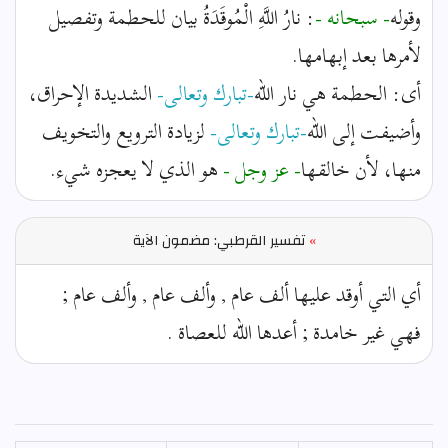
وقوله
- سبحانه -
: نارُ اللَّهِ الْمُوقَدَةُ بيان للحطمة وتفصيل
لأمرها بعد إبهامها.
أى: الحطمة هي نار الله
-تبارك وتعالى-
الشديدة الإحراق،
وأضيفت إلى الله
-تبارك وتعالى-
لزيادة الترويع والتخويف
منها، لأن خالقها
- عز وجل -
هو الذي لا يعجزه شيء.
»
تفسير القرطبي: مضمون الآية
أي التي أوقد عليها ألف عام , وألف عام , وألف عام ;
فهي غير خامدة ; أعدها الله للعصاة .