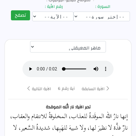
السورة :
رقم الأية :
تصفح
اختيار قارئ الآية
آية رقم 6
الآية السابقة
الآية التالية
تدبر الآية: نار الله الموقدة
إنها نارُ الله الموقَدةُ للعذاب، المخلوقةُ للانتقام والعقاب،
نارٌ فذَّة لا نظيرَ لها، ولا شبيهَ للهَبِها، شديدةُ السَّعير، لا