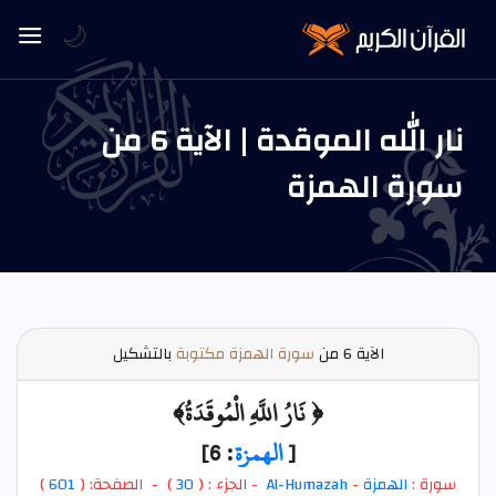
🌙
نار الله الموقدة | الآية 6 من
سورة الهمزة
الآية
6 من
سورة الهمزة مكتوبة
بالتشكيل
﴿ نَارُ اللَّهِ الْمُوقَدَةُ﴾
[
الهمزة
: 6]
سورة :
الهمزة
-
Al-Humazah
- الجزء : (
30
) - الصفحة: (
601
)