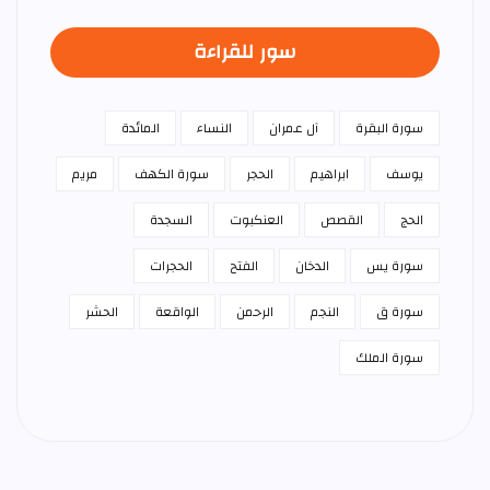
سور للقراءة
سورة البقرة
آل عمران
النساء
المائدة
يوسف
ابراهيم
الحجر
سورة الكهف
مريم
الحج
القصص
العنكبوت
السجدة
سورة يس
الدخان
الفتح
الحجرات
سورة ق
النجم
الرحمن
الواقعة
الحشر
سورة الملك