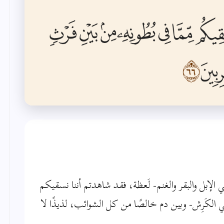
ي الإبل والبقر والغنم- لَعظة، فقد شاهدتم أننا نسقيكم
في الكَرِش- وبين دم خالصًا من كل الشوائب، لذيذًا لا