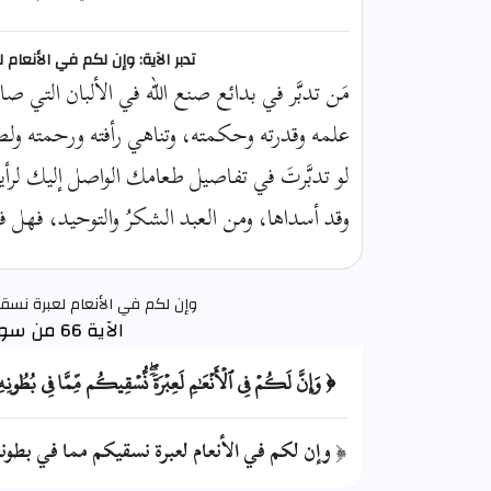
تدبر الآية: وإن لكم في الأنعا
مَن تدبَّر في بدائع صنع الله في الألبان التي صا
علمه وقدرته وحكمته، وتناهي رأفته ورحمته ولط
لو تدبَّرتَ في تفاصيل طعامك الواصل إليك لرأي
وقد أسداها، ومن العبد الشكرُ والتوحيد، فهل 
وإن لكم في الأنعام لعبرة نس
الآية 66 من سورة النحل
﴿ وَإِنَّ لَكُمۡ فِي ٱلۡأَنۡعَٰمِ لَعِبۡرَةٗۖ نُّسۡقِيكُم مِّمَّا فِي بُطُون
﴿ وإن لكم في الأنعام لعبرة نسقيكم مما في بطونه 