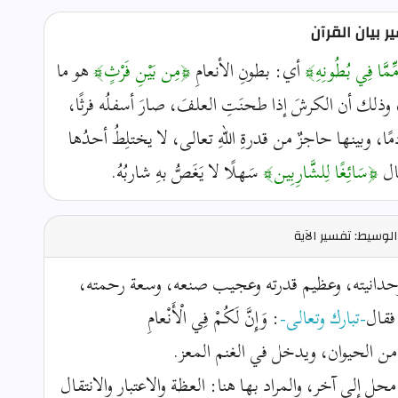
 بيان القرآن
ِمَّا فِي بُطُونِهِ﴾
أي: بطونِ الأنعامِ
﴿مِن بَيْنِ فَرْثٍ﴾
هو ما
ذلك أن الكرشَ إذا طحنَتِ العلفَ، صارَ أسفلُه فرثًا،
ا، وبينها حاجزٌ من قدرةِ اللهِ تعالى، لا يختلِطُ أحدُها
صال
﴿سَائِغًا لِلشَّارِبِين﴾
سَهلًا لا يَغَصُّ بهِ شاربُهُ.
لوسيط: تفسير الآية
دانيته، وعظيم قدرته وعجيب صنعه، وسعة رحمته،
فقال
-تبارك وتعالى-
: وَإِنَّ لَكُمْ فِي الْأَنْعامِ
لغنم من الحيوان، ويدخل في الغنم المعز.
ل إلى آخر، والمراد بها هنا: العظة والاعتبار والانتقال