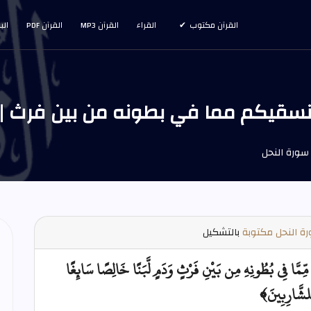
القرآن مكتوب
القراء
القرآن MP3
القرآن PDF
الب
 مما في بطونه من بين فرث | الآية 66 من سورة
ة النحل مكتوبة
بالتشكيل
مِّمَّا فِي بُطُونِهِ مِن بَيْنِ فَرْثٍ وَدَمٍ لَّبَنًا خَالِصًا سَائِغًا
ِلشَّارِبِينَ﴾