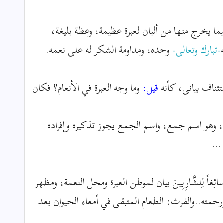
ما يخرج منها من ألبان لعبرة عظيمة، وعظة بليغة،
-تبارك وتعالى-
وحده، ومداومة الشكر له على نعمه.
ِ استئناف بيانى، كأنه
قيل:
وما وجه العبرة في الأنعام؟ فكان
م، وهو اسم جمع، واسم الجمع يجوز تذكيره وإفراده
...
لِصاً سائِغاً لِلشَّارِبِينَ بيان لموطن العبرة ومحل النعمة، ومظهر
رحمته..والفرث: الطعام المتبقى في أمعاء الحيوان بعد