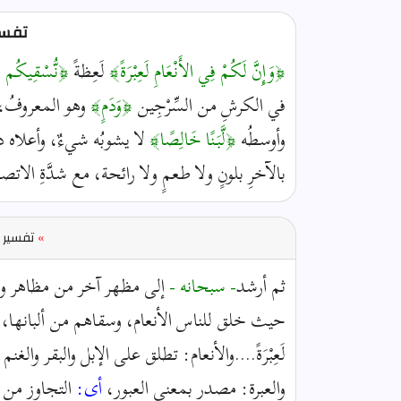
تفسير
﴿وَإِنَّ لَكُمْ فِي الأَنْعَامِ لَعِبْرَةً﴾
لَعِظةً
﴿نُّسْقِيكُم مّ
في الكرشِ من السِّرْجِين
﴿وَدَمٍ﴾
وهو المعروفُ، و
وأوسطُه
﴿لَّبَنًا خَالِصًا﴾
لا يشوبُه شيءٌ، وأعلاه دمً
بالآخرِ بلونٍ ولا طعمٍ ولا رائحة، مع شدَّةِ الات
»
تفسير ا
ثم أرشد
- سبحانه -
إلى مظهر آخر من مظاهر وح
حيث خلق للناس الأنعام، وسقاهم من ألبانها، 
لَعِبْرَةً....والأنعام: تطلق على الإبل والبقر وا
والعبرة: مصدر بمعنى العبور،
أى:
التجاوز من مح