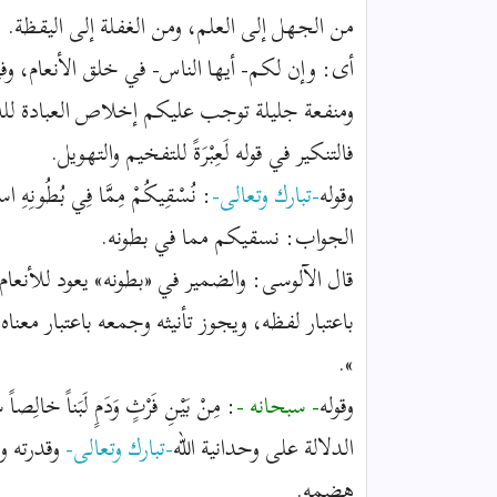
من الجهل إلى العلم، ومن الغفلة إلى اليقظة.
أى: وإن لكم- أيها الناس- في خلق الأنعام، وفي
ومنفعة جليلة توجب عليكم إخلاص العبادة لله
فالتنكير في قوله لَعِبْرَةً للتفخيم والتهويل.
وقوله
-تبارك وتعالى-
: نُسْقِيكُمْ مِمَّا فِي بُطُونِه
الجواب: نسقيكم مما في بطونه.
قال الآلوسى: والضمير في «بطونه» يعود للأنعا
باعتبار لفظه، ويجوز تأنيثه وجمعه باعتبار معناه 
».
وقوله
- سبحانه -
: مِنْ بَيْنِ فَرْثٍ وَدَمٍ لَبَناً خا
الدلالة على وحدانية الله
-تبارك وتعالى-
وقدرته و
هضمه.