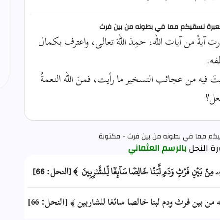
م لعبرة نسقيكم مما في بطونه من بين فرث
رت آيةً من آيات الله، حمِدَ اللهَ تعالى، واعترف بكمال
فه.
تَ فيه من عجائب التسخير ما رأيت، فمنَ الله النعمةُ
فعل؟
قيكم مما في بطونه من بين فرث - مكتوبة
بالرسم العثماني
ِهِۦ مِنۢ بَيۡنِ فَرۡثٖ وَدَمٖ لَّبَنًا خَالِصٗا سَآئِغٗا لِّلشَّٰرِبِينَ ﴾ [النحل: 66]
من بين فرث ودم لبنا خالصا سائغا للشاربين ﴾ [النحل: 66]