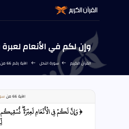
وإن لكم في الأنعام لعبرة نسقيكم
القرآن الكريم
سورة النحل
الآية رقم 66 من سورة النحل
الآية
66 من
سور
﴿ وَإِنَّ لَكُمْ فِي الْأَنْعَامِ لَعِبْرَةً ۖ نُّسْقِيكُم 
لّ