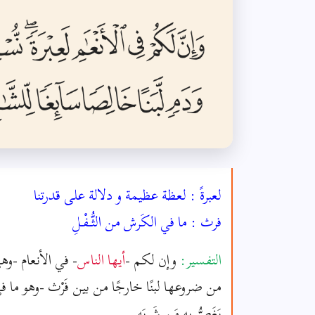
لعبرةً : لعظة عظيمة و دلالة على قدرتنا
فرث : ما في الكَرش من الثُّــفْـلِ
التفسير:
وإن لكم -
أيها الناس
- في الأنعام -وه
من ضروعها لبنًا خارجًا من بين فَرْث -وهو ما 
يَغَصُّ به مَن شَرِبَه.