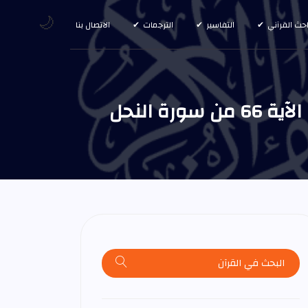
🌙
احث القرآني
التفاسير
الترجمات
الاتصال بنا
 النحل