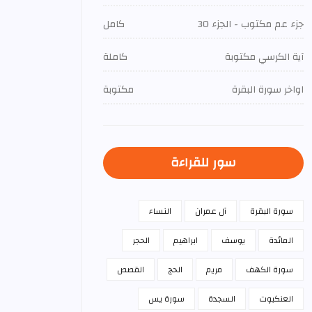
جزء عم مكتوب - الجزء 30
كامل
آية الكرسي مكتوبة
كاملة
اواخر سورة البقرة
مكتوبة
سور للقراءة
سورة البقرة
آل عمران
النساء
المائدة
يوسف
ابراهيم
الحجر
سورة الكهف
مريم
الحج
القصص
العنكبوت
السجدة
سورة يس