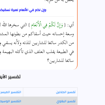
وإن لكم في الأنعام لعبرة نسقيك
أي: {
وَإِنَّ لَكُمْ فِي الْأَنْعَامِ
} التي سخرها الله 
وسعة إحسانه حيث أسقاكم من بطونها المشتمل
من الكدر سائغا للشاربين للذته ولأنه يسقي و
في الطبيعة يقلب العلف الذي تأكله البهيمة و
سائغا للشاربين؟
تفسير الآية 66 - سورة ال
تفسير الجلالين
التفسير الميسر
تفسير البغوي
التفسير الوسيط