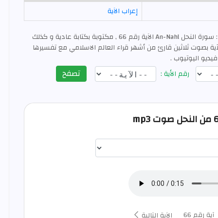
إعراب الآية
: سورة النحل An-Nahl الآية رقم 66 , مكتوبة بكتابة عادية و كذلك
ية بصوت ثلاثين قارئ من أشهر قراء العالم الاسلامي مع تفسيرها
فيديو اليوتيوب .
تصفح
رقم الأية :
اختيار قارئ الآية
آية رقم 66
الآية التالية