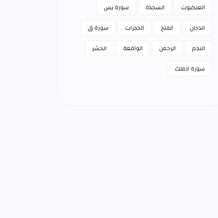
العنكبوت
السجدة
سورة يس
الدخان
الفتح
الحجرات
سورة ق
النجم
الرحمن
الواقعة
الحشر
سورة الملك