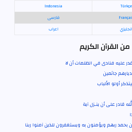
Indonesia
Türkçe
Françai
فارسی
نجليزي
اعراب
من القرآن الكريم
در عليه فنادى في الظلمات أن لا
ديارهم جاثمين
يتذكر أولو الألباب
لله قادر على أن ينـزل آية
ا
بحمد ربهم ويؤمنون به ويستغفرون للذين آمنوا ربنا