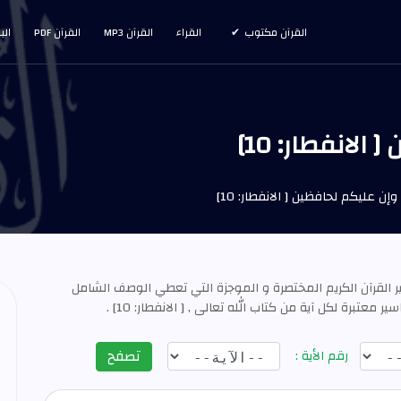
القرآن مكتوب
القراء
القرآن MP3
القرآن PDF
الب
لانفطار: 10]
إن عليكم لحافظين [ الانفطار: 10]
ر القرآن الكريم المختصرة و الموجزة التي تعطي الوصف الشامل
معتبرة لكل آية من كتاب الله تعالى , [ الانفطار: 10] .
تصفح
رقم الأية :