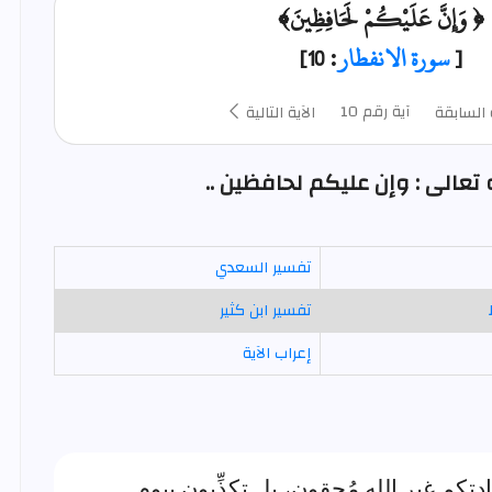
﴿ وَإِنَّ عَلَيْكُمْ لَحَافِظِينَ﴾
[
سورة الانفطار
: 10]
آية رقم 10
 السابقة
الآية التالية
عالى : وإن عليكم لحافظين ..
تفسير السعدي
تفسير ابن كثير
إعراب الآية
كم غير الله مُحِقون، بل تكذِّبون بيوم