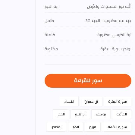
الله نور السموات والأرض
آية النور
جزء عم مكتوب - الجزء 30
كامل
آية الكرسي مكتوبة
كاملة
اواخر سورة البقرة
مكتوبة
سور للقراءة
سورة البقرة
آل عمران
النساء
المائدة
يوسف
ابراهيم
الحجر
سورة الكهف
مريم
الحج
القصص