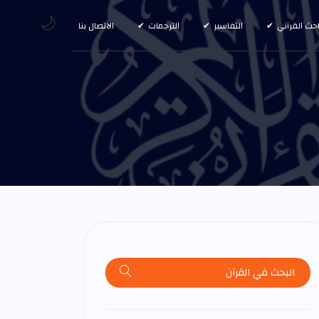
🌙
احث القرآني
التفاسير
الترجمات
الاتصال بنا