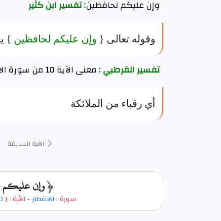
وإن عليكم لحافظين
: تفسير ابن كثير
وقوله تعالى {
وإن عليكم لحافظين
} ي
تفسير القرطبي :
معنى الآية 10 من سورة الانفطار
أي رقباء من الملائكة
الآية السابقة
﴿ وإن عليكم لحاف
سورة :
الانفطار
- الأية : (
0