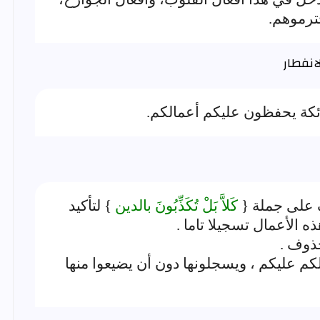
ترموهم.
ائكة يحفظون عليكم أعمالكم.
على جملة {
كَلاَّ بَلْ تُكَذِّبُونَ بالدين
} لتأكيد
 الأعمال تسجيلا تاما .
ذوف .
كم عليكم ، ويسجلونها دون أن يضيعوا منها