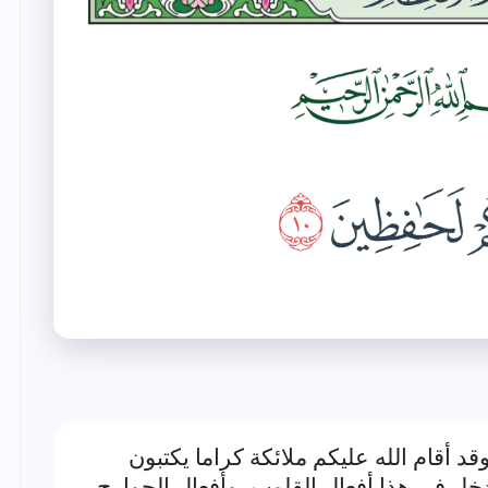
قد أقام الله عليكم ملائكة كراما يكتبون
دخل في هذا أفعال القلوب، وأفعال الجوارح،