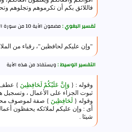
فاللائق بكم أن تكرموهم وتجلوهم وتح
تفسير البغوي :
مضمون الآية 10 من سورة الانفطار
"وإن عليكم لحافظين"، رقباء من المل
التفسير الوسيط :
ويستفاد من هذه الآية
وقوله : {
وَإِنَّ عَلَيْكُمْ لَحَافِظِينَ
} عطف 
ثبوت الجزاء على الأعمال ، وتسجيل هذه
وقوله {
لَحَافِظِينَ
} صفة لموصوف مح
أى : وإن عليكم لملائكه يحفظون أعمال
شيئا .