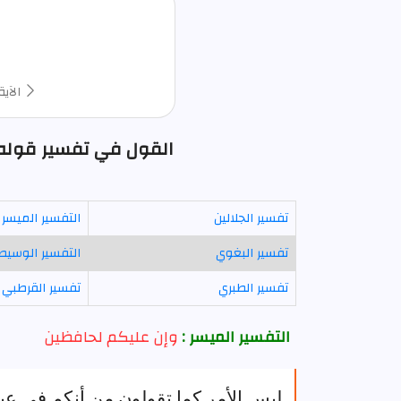
الآية
القول في تفسير قوله ت
تفسير الجلالين
التفسير الميسر
تفسير البغوي
التفسير الوسيط
تفسير الطبري
تفسير القرطبي
التفسير الميسر :
وإن عليكم لحافظين
ليس الأمر كما تقولون من أنكم في عبادت