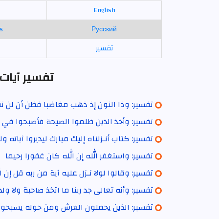
English
s
Русский
تفسير
ا
تفسير آيات 
تفسير: وذا النون إذ ذهب مغاضبا فظن أن لن نق
تفسير: وأخذ الذين ظلموا الصيحة فأصبحوا في 
تفسير: كتاب أنـزلناه إليك مبارك ليدبروا آياته ول
تفسير: واستغفر الله إن الله كان غفورا رحيما
تفسير: وقالوا لولا نـزل عليه آية من ربه قل إن ا
تفسير: وأنه تعالى جد ربنا ما اتخذ صاحبة ولا ولد
تفسير: الذين يحملون العرش ومن حوله يسبحون 