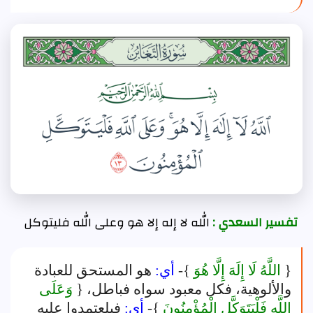
تفسير السعدي :
الله لا إله إلا هو وعلى الله فليتوكل
{
اللَّهُ لَا إِلَهَ إِلَّا هُوَ
}-
أي:
هو المستحق للعبادة
والألوهية، فكل معبود سواه فباطل، {
وَعَلَى
اللَّهِ فَلْيَتَوَكَّلِ الْمُؤْمِنُونَ
}-
أي:
فيلعتمدوا عليه