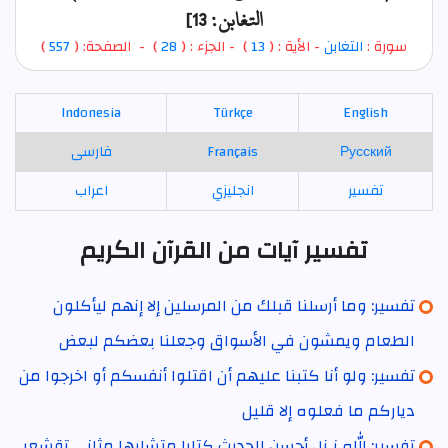
التغابن: 13]
سورة :
التغابن
- الأية : (
13
)
- الجزء : (
28
) - الصفحة: (
557
)
Indonesia
Türkçe
English
Русский
Français
فارسی
تفسير
انجليزي
اعراب
تفسير آيات من القرآن الكريم
تفسير: وما أرسلنا قبلك من المرسلين إلا إنهم ليأكلون
الطعام ويمشون في الأسواق وجعلنا بعضكم لبعض
تفسير: ولو أنا كتبنا عليهم أن اقتلوا أنفسكم أو اخرجوا من
دياركم ما فعلوه إلا قليل
تفسير: الله نـزل أحسن الحديث كتابا متشابها مثاني تقشعر