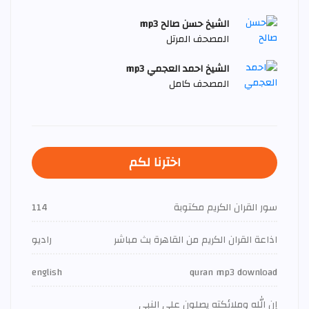
الشيخ حسن صالح mp3
المصحف المرتل
الشيخ احمد العجمي mp3
المصحف كامل
اخترنا لكم
سور القران الكريم مكتوبة
114
اذاعة القران الكريم من القاهرة بث مباشر
راديو
english
quran mp3 download
إن الله وملائكته يصلون على النبي