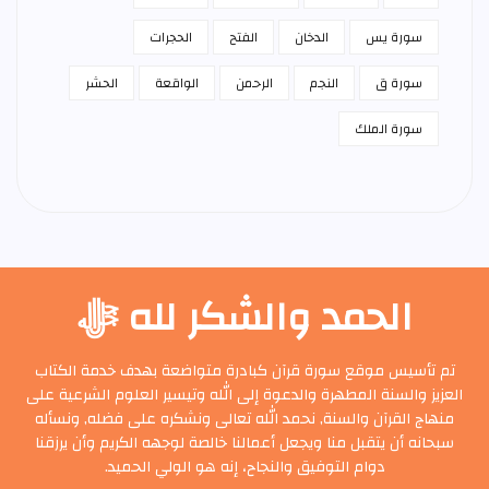
سورة يس
الدخان
الفتح
الحجرات
سورة ق
النجم
الرحمن
الواقعة
الحشر
سورة الملك
الحمد والشكر لله ﷻ
تم تأسيس موقع سورة قرآن كبادرة متواضعة بهدف خدمة الكتاب
العزيز والسنة المطهرة والدعوة إلى الله وتيسير العلوم الشرعية على
منهاج القرآن والسنة, نحمد الله تعالى ونشكره على فضله, ونسأله
سبحانه أن يتقبل منا ويجعل أعمالنا خالصة لوجهه الكريم وأن يرزقنا
دوام التوفيق والنجاح، إنه هو الولي الحميد.