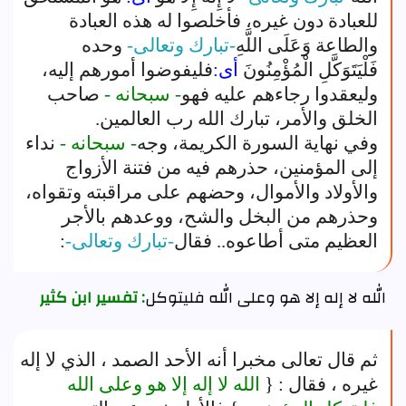
للعبادة دون غيره، فأخلصوا له هذه العبادة
والطاعة وَعَلَى اللَّهِ
-تبارك وتعالى-
وحده
فَلْيَتَوَكَّلِ الْمُؤْمِنُونَ
أى:
فليفوضوا أمورهم إليه،
وليعقدوا رجاءهم عليه فهو
- سبحانه -
صاحب
الخلق والأمر، تبارك الله رب العالمين.
وفي نهاية السورة الكريمة، وجه
- سبحانه -
نداء
إلى المؤمنين، حذرهم فيه من فتنة الأزواج
والأولاد والأموال، وحضهم على مراقبته وتقواه،
وحذرهم من البخل والشح، ووعدهم بالأجر
العظيم متى أطاعوه.. فقال
-تبارك وتعالى-
:
الله لا إله إلا هو وعلى الله فليتوكل
: تفسير ابن كثير
ثم قال تعالى مخبرا أنه الأحد الصمد ، الذي لا إله
غيره ، فقال : {
الله لا إله إلا هو وعلى الله