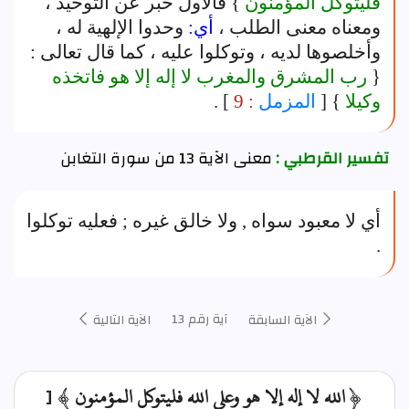
فليتوكل المؤمنون
} فالأول خبر عن التوحيد ،
ومعناه معنى الطلب ،
أي:
وحدوا الإلهية له ،
وأخلصوها لديه ، وتوكلوا عليه ، كما قال تعالى :
{
رب المشرق والمغرب لا إله إلا هو فاتخذه
وكيلا
} [
المزمل
: 9
] .
تفسير القرطبي :
معنى الآية 13 من سورة التغابن
أي لا معبود سواه , ولا خالق غيره ; فعليه توكلوا
.
آية رقم 13
الآية السابقة
الآية التالية
﴿ الله لا إله إلا هو وعلى الله فليتوكل المؤمنون ﴾ [