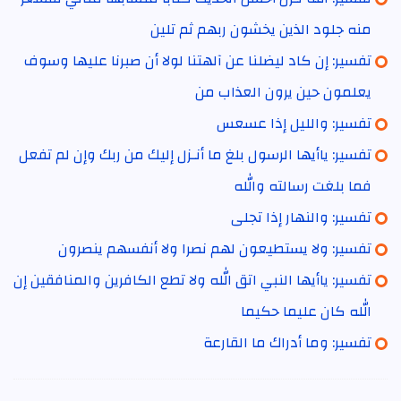
منه جلود الذين يخشون ربهم ثم تلين
تفسير: إن كاد ليضلنا عن آلهتنا لولا أن صبرنا عليها وسوف
يعلمون حين يرون العذاب من
تفسير: والليل إذا عسعس
تفسير: ياأيها الرسول بلغ ما أنـزل إليك من ربك وإن لم تفعل
فما بلغت رسالته والله
تفسير: والنهار إذا تجلى
تفسير: ولا يستطيعون لهم نصرا ولا أنفسهم ينصرون
تفسير: ياأيها النبي اتق الله ولا تطع الكافرين والمنافقين إن
الله كان عليما حكيما
تفسير: وما أدراك ما القارعة