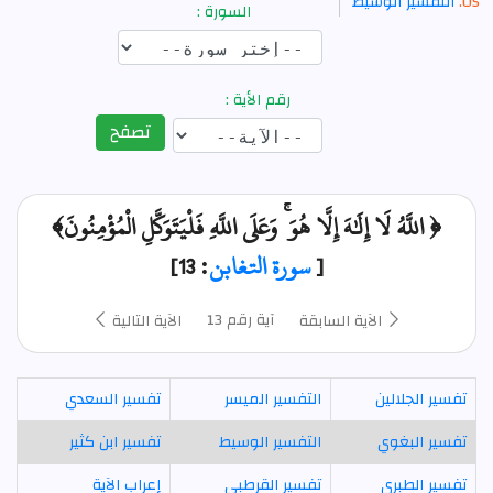
التفسير الوسيط
السورة :
رقم الأية :
تصفح
﴿ اللَّهُ لَا إِلَٰهَ إِلَّا هُوَ ۚ وَعَلَى اللَّهِ فَلْيَتَوَكَّلِ الْمُؤْمِنُونَ﴾
[
سورة التغابن
: 13]
آية رقم 13
الآية السابقة
الآية التالية
تفسير الجلالين
التفسير الميسر
تفسير السعدي
تفسير البغوي
التفسير الوسيط
تفسير ابن كثير
تفسير الطبري
تفسير القرطبي
إعراب الآية