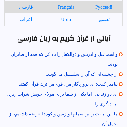
Русский
Français
فارسی
تفسير
Urdu
اعراب
آیاتی از قرآن کریم به زبان فارسی
و اسماعيل و ادريس و ذوالكفل را ياد كن كه همه از صابران
بودند.
از چشمه‌اى كه آن را سلسبيل مى‌گويند.
پيامبر گفت: اى پروردگار من، قوم من ترك قرآن گفتند.
اى دو زندانى، اما يكى از شما براى مولاى خويش شراب ريزد،
اما ديگرى را
ما اين امانت را بر آسمانها و زمين و كوه‌ها عرضه داشتيم، از
تحمل آن