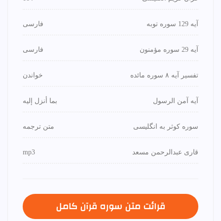
آیه 129 سوره توبه
فارسی
آیه 29 سوره مؤمنون
فارسی
تفسیر آیه ۸ سوره مائده
خواندن
آیه آمن الرسول
بما أنزل إليه
سوره کوثر به انگلیسی
متن ترجمه
قاری عبدالرحمن مسعد
mp3
قرائت متن سوره قرآن كامل