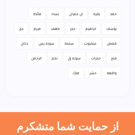
حمد
بقره
آل عمران
نساء
مائده
يوسف
ابراهيم
حجر
كهف
مريم
حج
قصص
عنكبوت
سجده
سوره يس
دخان
فتح
حجرات
سوره ق
نجم
الرحمن
واقعه
حشر
ملك
از حمایت شما متشکرم