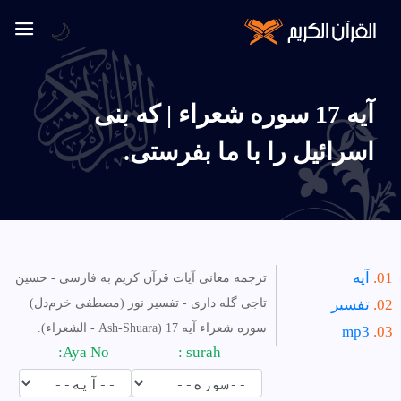
🌙
آیه 17 سوره شعراء | كه بنى
اسرائيل را با ما بفرستى.
آیه
ترجمه معانی آیات قرآن کریم به فارسی - حسین
تفسیر
تاجی گله داری - تفسیر نور (مصطفی خرم‌دل)
سوره شعراء آیه 17 (Ash-Shuara - الشعراء).
mp3
Aya No:
surah :