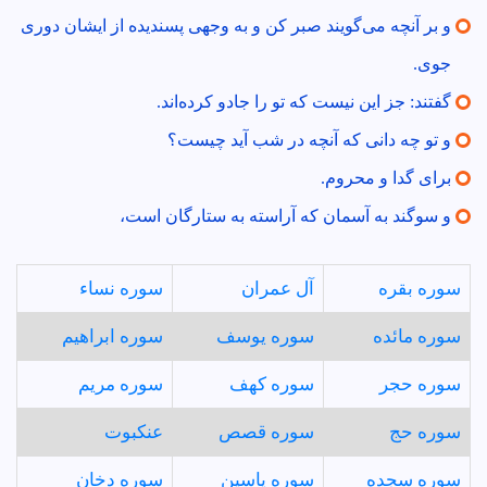
و بر آنچه مى‌گويند صبر كن و به وجهى پسنديده از ايشان دورى
جوى.
گفتند: جز اين نيست كه تو را جادو كرده‌اند.
و تو چه دانى كه آنچه در شب آيد چيست؟
براى گدا و محروم.
و سوگند به آسمان كه آراسته به ستارگان است،
سوره بقره
آل عمران
سوره نساء
سوره مائده
سوره يوسف
سوره ابراهيم
سوره حجر
سوره كهف
سوره مريم
سوره حج
سوره قصص
عنكبوت
سوره سجده
سوره ياسين
سوره دخان