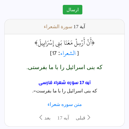
ارسال
آية
17
سورة الشعراء
﴿أَنْ أَرْسِلْ مَعَنَا بَنِي إِسْرَائِيلَ﴾
[
الشعراء
: 17]
كه بنى اسرائيل را با ما بفرستى.
آیه 17 سوره شعراء فارسى
که بنی اسرائیل را با ما بفرست».
متن سوره شعراء
قبلی
آيه 17
بعد