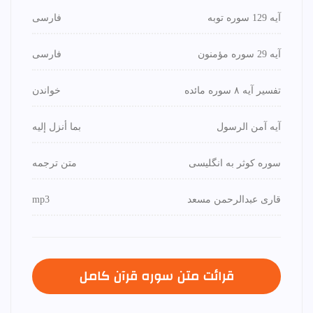
آیه 129 سوره توبه
فارسی
آیه 29 سوره مؤمنون
فارسی
تفسیر آیه ۸ سوره مائده
خواندن
آیه آمن الرسول
بما أنزل إليه
سوره کوثر به انگلیسی
متن ترجمه
قاری عبدالرحمن مسعد
mp3
قرائت متن سوره قرآن كامل