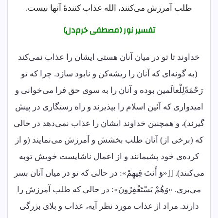
طلب آمرزش می‌کنند، الله عذاب‌ کنندۀ آنها نیست.
تفسیر نور (مصطفی خرم‌دل)
خداوند تا تو در میان آنان هستی ایشان را عذاب نمی‌کند
(به گونه‌ای که آنان را ریشه‌کن و نابود سازد. چرا که تو
رَحْمَةًلِلْعالَمین بوده و آنان را به سوی حق فرا می‌خوانی و
امیدواری که آئین اسلام را بپذیرند و راه رستگاری در پیش
گیرند)، و همچنین خداوند ایشان را عذاب نمی‌دهد در حالی
که (برخی از) آنان طلب بخشش و آمرزش می‌نمایند (و از
کرده‌ی خود پشیمانند و از اعمال ناشایست خویش توبه
می‌کنند). [[«وَ أَنتَ فِیهِمْ»: در حالی که تو در میان آنان بسر
می‌بری. «وَهُمْ یَسْتَغْفِرُونَ»: در حالی که طلب آمرزش را
دارند. مراد از عذاب مورد نظر آیه، عذاب و بلای بزرگی