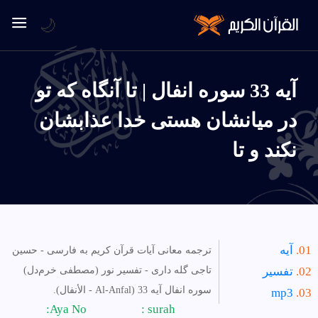
🌙
آیه 33 سوره انفال | تا آنگاه كه تو
در ميانشان هستى خدا عذابشان
نكند و تا
آیه
ترجمه معانی آیات قرآن کریم به فارسی - حسین
تفسیر
تاجی گله داری - تفسیر نور (مصطفی خرم‌دل)
سوره انفال آیه 33 (Al-Anfal - الأنفال).
mp3
Aya No:
surah :