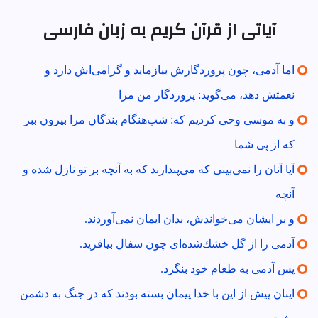
آیاتی از قرآن کریم به زبان فارسی
اما آدمى، چون پروردگارش بيازمايد و گرامى‌اش دارد و
نعمتش دهد، مى‌گويد: پروردگار من مرا
و به موسى وحى كرديم كه: شب‌هنگام بندگان مرا بيرون ببر
كه از پى شما
آيا آنان را نمى‌بينى كه مى‌پندارند كه به آنچه بر تو نازل شده و
آنچه
و بر ايشان مى‌خواندش، بدان ايمان نمى‌آوردند.
آدمى را از گل خشك‌شده‌اى چون سفال بيافريد.
پس آدمى به طعام خود بنگرد.
اينان پيش از اين با خدا پيمان بسته بودند كه در جنگ به دشمن