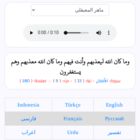
اختيار قارئ الآية
وما كان الله ليعذبهم وأنت فيهم وما كان الله معذبهم وهم
يستغفرون
سورة:
الأنفال
- آية: (
33
)
- جزء: (
9
) - صفحة: (
180
)
Indonesia
Türkçe
English
Русский
Français
فارسی
تفسير
Urdu
اعراب