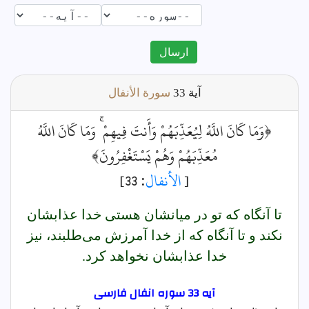
ارسال
آية
33
سورة الأنفال
﴿وَمَا كَانَ اللَّهُ لِيُعَذِّبَهُمْ وَأَنتَ فِيهِمْ ۚ وَمَا كَانَ اللَّهُ
مُعَذِّبَهُمْ وَهُمْ يَسْتَغْفِرُونَ﴾
[
الأنفال
: 33]
تا آنگاه كه تو در ميانشان هستى خدا عذابشان
نكند و تا آنگاه كه از خدا آمرزش مى‌طلبند، نيز
خدا عذابشان نخواهد كرد.
آیه 33 سوره انفال فارسى