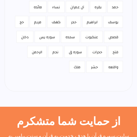
حمد
بقره
آل عمران
نساء
مائده
يوسف
ابراهيم
حجر
كهف
مريم
حج
قصص
عنكبوت
سجده
سوره يس
دخان
فتح
حجرات
سوره ق
نجم
الرحمن
واقعه
حشر
ملك
از حمایت شما متشکرم
سایت سوره قرآن با هدف خدمت به قرآن و سنت پیامبر به