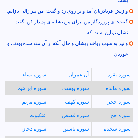
پشت
و زنش فريادزنان آمد و بر روى زد و گفت: من پير زالى نازايم.
گفت: اى پروردگار من، براى من نشانه‌اى پديدار كن. گفت:
نشان تو اين است كه
و نيز به سبب رباخواريشان و حال آنكه از آن منع شده بودند، و
خوردن
سوره بقره
آل عمران
سوره نساء
سوره مائده
سوره يوسف
سوره ابراهيم
سوره حجر
سوره كهف
سوره مريم
سوره حج
سوره قصص
عنكبوت
سوره سجده
سوره ياسين
سوره دخان