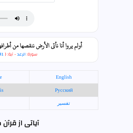
أولم يروا أنا نأتي الأرض ننقصها من أط
سورة:
الرعد
- آية: (
41
e
English
is
Русский
تفسير
آیاتی از قرآن