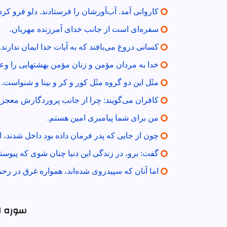
كاروانى آمد. آب‌آورشان را فرستادند. دلو فرو كر
سفره‌اى است از جانب خداى آمرزنده مهربان.
كسانى دروغ مى‌بافند كه به آيات خدا ايمان ندارند.
خدا به مردان مؤمن و زنان مؤمن بهشتهايى را وعد
مثَل اين دو گروه مثَل كور و كر و بينا و شنواست. آ
كافران مى‌گويند: چرا از جانب پروردگارش معجزه‌ا
من براى شما پيامبرى امين هستم.
چون از جايى كه پدر فرمان داده بود داخل شدند، اين
گفت: برو، در زندگى اين دنيا چنان شوى كه پيوست
اما آنان كه سپيدروى شده‌اند، همواره غرق در رحم
سوره ای