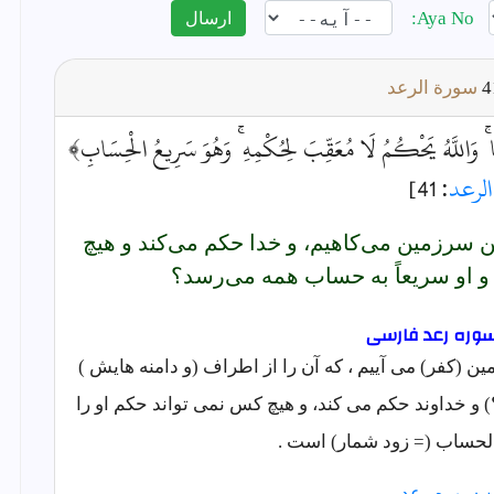
Aya No:
ارسال
سورة الرعد
فِهَا ۚ وَاللَّهُ يَحْكُمُ لَا مُعَقِّبَ لِحُكْمِهِ ۚ وَهُوَ سَرِيعُ الْحِسَابِ﴾
الرعد
: 41]
اين سرزمين مى‌كاهيم، و خدا حكم مى‌كند و هيچ
 و او سريعاً به حساب همه مى‌رسد؟
مین (کفر) می آییم ، که آن را از اطراف (و دامنه هایش )
) و خداوند حکم می کند، و هیچ کس نمی تواند حکم او را
 الحساب (= زود شمار) است .
ن سوره رعد