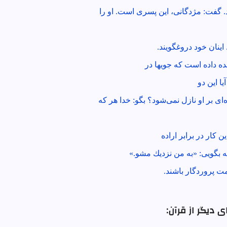
د. گفت: مژدگانى، اين پسرى است. او را
 اينان خود دروغگويند.
ه داده است كه جويها در
يا اين دو
ى بر او نازل نمى‌شود؟ بگو: خدا هر كه
 كار در برابر اراده
ه بگويى: «به من نزديك مشو.»
ت پروردگار باشند.
 دیگر از قرآن: