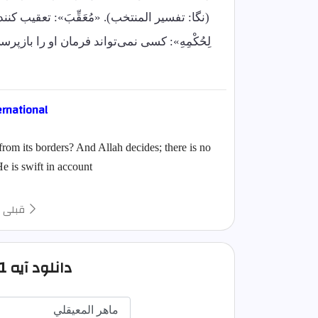
(نگا: تفسیر المنتخب). «مُعَقِّبَ»: تعقیب کننده
لِحُکْمِهِ»: کسی نمی‌تواند فرمان او را بازپ
ernational
from its borders? And Allah decides; there is no
e is swift in account.
قبلی
دانلود آيه 41 سوره رعد صوتی