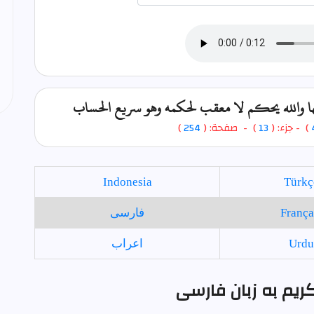
رافها والله يحكم لا معقب لحكمه وهو سريع الحساب
)
- جزء: (
13
) - صفحة: (
254
)
Indonesia
Türkç
França
فارسی
Urdu
اعراب
 کریم به زبان فارسی