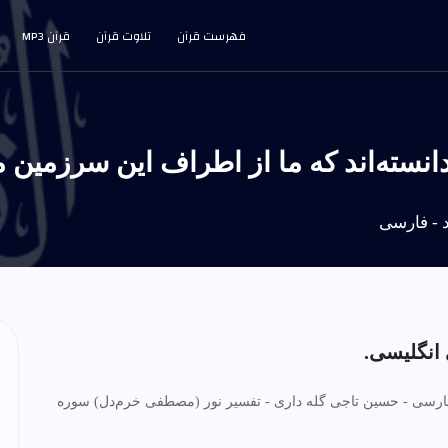
فهرست قرآن
تلاوت قرآن
قرآن MP3
فارسی - حسین تاجی گله داری - تفسیر نور (مصطفی خرم‌دل) سوره