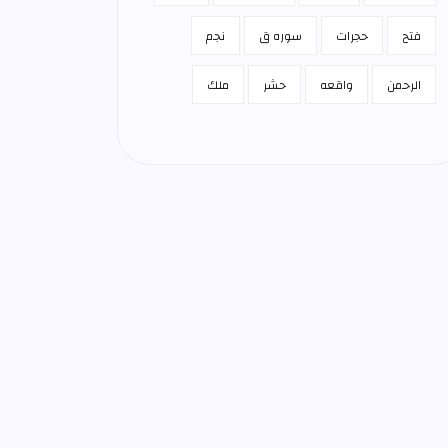
فتح
حجرات
سوره ق
نجم
الرحمن
واقعه
حشر
ملك