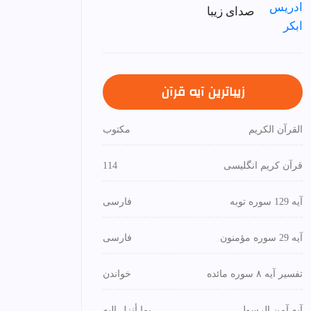
صدای زیبا
زیباترین آیه قرآن
القرآن الكريم
مكتوب
قرآن کریم انگلیسی
114
آیه 129 سوره توبه
فارسی
آیه 29 سوره مؤمنون
فارسی
تفسیر آیه ۸ سوره مائده
خواندن
آیه آمن الرسول
بما أنزل إليه