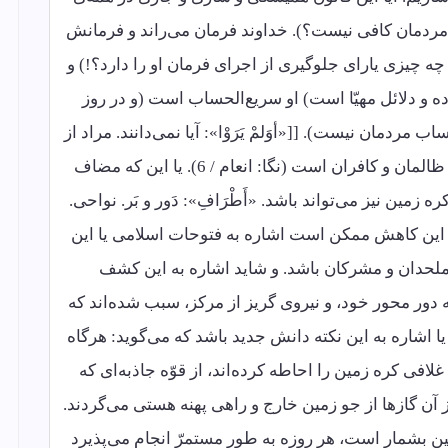
مردمان کافی نیست؟). خداوند فرمان می‌راند و فرمانش
 چه چیزی یارای جلوگیری از اجرای فرمان او را دارد؟!) و
اده و دلائل مهیّا است) او سریع‌الحساب است (و در روز
دمان نیست). [[«أوَلمْ یَرَوْا»: آیا نمی‌دانند. مراد از
دیدن، دانستن است. «الأرْضَ»: مراد سرزمین ظالمان و کافران است (نگا: انعام / 6). یا این که مضاف
ین نیز می‌تواند باشد. «أَطْرَافِ»: دَور و بَر. نواحی.
اهیم. این کاهش ممکن است اشاره به فتوحات اسلامی یا این
لحدان و مشرکان باشد. و شاید اشاره به این کشف
ور محور خود، و نیروی گریز از مرکز، سبب شده‌اند که
 اشاره به این نکته دانش جدید باشد که می‌گوید: هرگاه
ی کره زمین را احاطه کرده‌اند، از قوّه جاذبه‌ای که
ز آن گازها از جو زمین خارج و راهی پهنه هستی می‌گردند.
 بشمار است، هر روزه به طور مستمرّ انجام می‌پذیرد