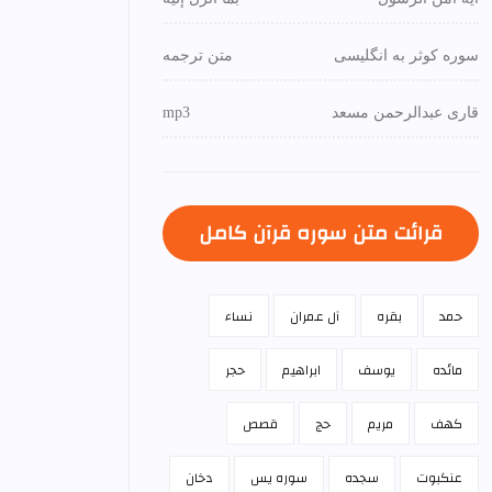
سوره کوثر به انگلیسی
متن ترجمه
قاری عبدالرحمن مسعد
mp3
قرائت متن سوره قرآن كامل
حمد
بقره
آل عمران
نساء
مائده
يوسف
ابراهيم
حجر
كهف
مريم
حج
قصص
عنكبوت
سجده
سوره يس
دخان