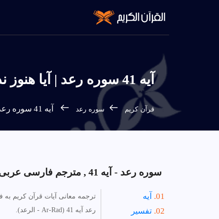
آیه 41 سوره رعد | آيا هنوز ندانسته‌اند كه ما از اطراف اين سرزمين مى‌كاهيم، و خدا
آیه 41 سوره رعد - فارسی
قرآن كريم
سوره رعد
سوره رعد - آیه 41 , مترجم فارسی عربی انگلیسی.
آیه
ترجمه معانی آیات قرآن کریم به 
تفسیر
رعد آیه 41 (Ar-Rad - الرعد).