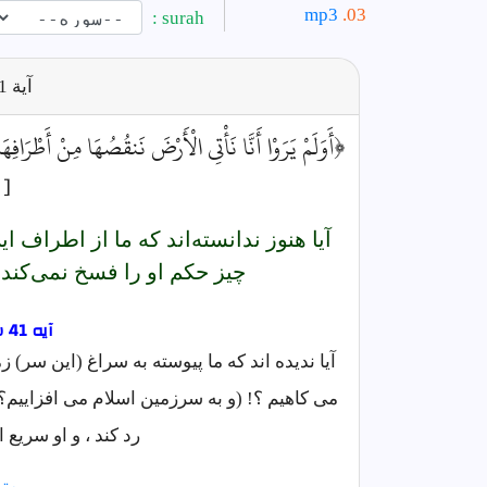
mp3
surah :
آية
41
﴿أَوَلَمْ يَرَوْا أَنَّا نَأْتِي الْأَرْضَ نَنقُصُهَا مِنْ أَطْرَا
[
آيا هنوز ندانسته‌اند كه ما از اطراف 
چيز حكم او را فسخ نمى‌كند
آیه 41 سوره رعد فارسى
آیا ندیده اند که ما پیوسته به سراغ (این سر) ز
می کاهیم ؟! (و به سرزمین اسلام می افزاییم؟
رد کند ، و او سریع
مت