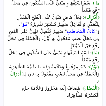
مَا )
اسْمُ اسْتِفْهَامٍ مَبْنِيٌّ عَلَى السُّكُونِ فِي مَحَلِّ
رَفْعٍ مُبْتَدَأٌ.
﴿أَدْرَاكَ﴾
: فِعْلٌ مَاضٍ مَبْنِيٌّ عَلَى الْفَتْحِ الْمُقَدَّرِ
لِلتَّعَذُّرِ، وَالْفَاعِلُ ضَمِيرٌ مُسْتَتِرٌ تَقْدِيرُهُ "
هُوَ
"،
وَ"
كَافُ الْمُخَاطَبِ
" ضَمِيرٌ مُتَّصِلٌ مَبْنِيٌّ عَلَى الْفَتْحِ
فِي مَحَلِّ نَصْبٍ مَفْعُولٌ بِهِ أَوَّلُ، وَالْجُمْلَةُ فِي مَحَلِّ
رَفْعٍ خَبَرُ الْمُبْتَدَإِ.
﴿مَا﴾
: اسْمُ اسْتِفْهَامٍ مَبْنِيٌّ عَلَى السُّكُونِ فِي مَحَلِّ
رَفْعٍ مُبْتَدَأٌ.
﴿يَوْمُ﴾
: خَبَرٌ مَرْفُوعٌ وَعَلَامَةُ رَفْعِهِ الضَّمَّةُ الظَّاهِرَةُ،
وَالْجُمْلَةُ فِي مَحَلِّ نَصْبٍ مَفْعُولٌ بِهِ ثَانٍ لِـ
( أَدْرَاكَ
.
)
﴿الْفَصْلِ﴾
: مُضَافٌ إِلَيْهِ مَجْرُورٌ وَعَلَامَةُ جَرِّهِ
الْكَسْرَةُ الظَّاهِرَةُ.