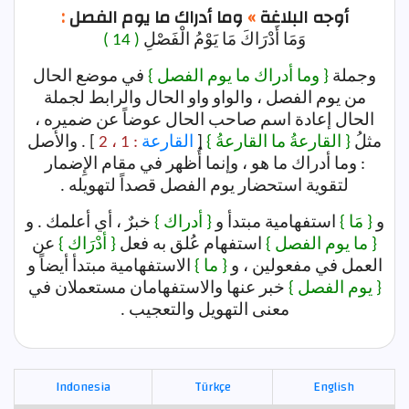
أوجه البلاغة
»
وما أدراك ما يوم الفصل
:
وَمَا أَدْرَاكَ مَا يَوْمُ الْفَصْلِ
( 14 )
وجملة
{ وما أدراك ما يوم الفصل }
في موضع الحال
من يوم الفصل ، والواو واو الحال والرابط لجملة
الحال إعادة اسم صاحب الحال عوضاً عن ضميره ،
مثلُ
{ القارعةُ ما القارعةُ }
[
القارعة
: 1 ، 2
] . والأصل
: وما أدراك ما هو ، وإنما أُظهر في مقام الإِضمار
لتقوية استحضار يوم الفصل قصداً لتهويله .
و
{ مَا }
استفهامية مبتدأ و
{ أدراك }
خبرٌ ، أي أعلمك . و
{ ما يوم الفصل }
استفهام عُلق به فعل
{ أدْرَاك }
عن
العمل في مفعولين ، و
{ ما }
الاستفهامية مبتدأ أيضاً و
{ يوم الفصل }
خبر عنها والاستفهامان مستعملان في
معنى التهويل والتعجيب .
Indonesia
Türkçe
English