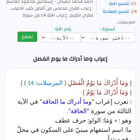
أحمد محمد حمیدان - إسماعیل محمود القاسم
تفسير الآية
: إعراب القران للدعاس من أفضل كتب الاعراب
تفسير الصفحة
للقران الكريم , إعراب الآية 14 من سورة
المرسلات .
السورة :
رقم الأية :
تصفح
إعراب وما أدراك ما يوم الفصل
{ وَمَا أَدْرَاكَ مَا يَوْمُ الْفَصْلِ
(
المرسلات
:
14
)
}
{ وَمَا أَدْرَاكَ مَا يَوْمُ }
: تعرب إعراب "
وما أدراك ما الحاقة
" في الآية
الثالثة من سورة "
الحاقة
".
وهو : « وَمَا: الواو: حرف عطف.
ما: اسم استفهام مبنيّ على السكون في محلّ
رفع مبتدأ.