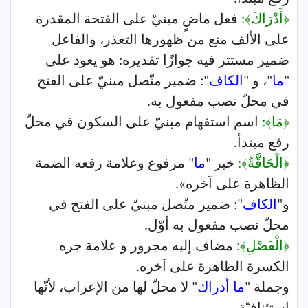
﴿أَدْرَاكَ﴾:
فعل ماضٍ مبنيّ على الفتحة المقدرة
على الألف منع من ظهورها التعذر، والفاعل
ضمير مستتر فيه جوازًا تقديره: هو يعود على
"
ما
"، و "
الكاف
": ضمير متّصل مبنيّ على الفتح
في محلّ نصب مفعول به.
﴿مَا﴾:
اسم استفهام مبنيّ على السكون في محلّ
رفع مبتدأ.
﴿الْحَاقَّةُ﴾:
خبر "
ما
" مرفوع وعلامة رفعه الضمة
الظاهرة على آخره».
و"
الكاف
": ضمير متّصل مبنيّ على الفتح في
محلّ نصب مفعول به أوّل.
﴿الْفَصْلِ﴾:
مضاف إليه مجرور و علامة جره
الكسرة الظاهرة على آخره.
وجملة "
ما أدراك
" لا محلّ لها من الإعراب، لأنّها