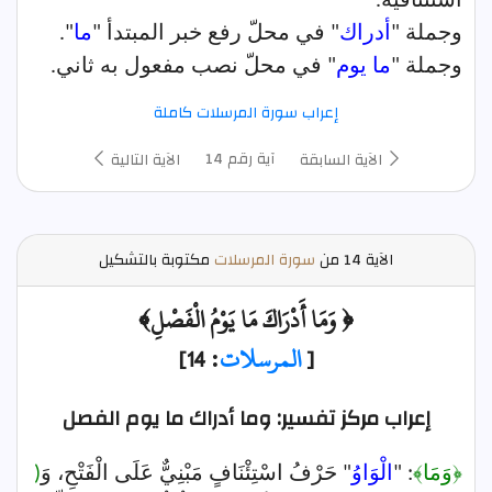
استئنافيّة.
وجملة "
أدراك
" في محلّ رفع خبر المبتدأ "
ما
".
وجملة "
ما يوم
" في محلّ نصب مفعول به ثاني.
إعراب سورة المرسلات كاملة
آية رقم 14
الآية السابقة
الآية التالية
الآية
14 من
سورة المرسلات
مكتوبة بالتشكيل
﴿ وَمَا أَدْرَاكَ مَا يَوْمُ الْفَصْلِ﴾
[
المرسلات
: 14]
إعراب مركز تفسير: وما أدراك ما يوم الفصل
﴿وَمَا﴾
: "
الْوَاوُ
" حَرْفُ اسْتِئْنَافٍ مَبْنِيٌّ عَلَى الْفَتْحِ، وَ
(