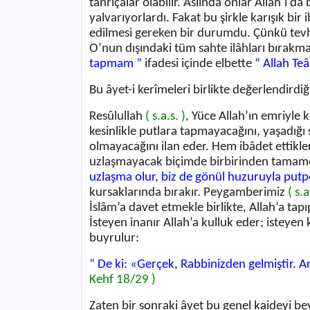
tanrıçalar olabilir. Aslında onlar Allah’ı d
yalvarıyorlardı. Fakat bu şirkle karışık bir
edilmesi gereken bir durumdu. Çünkü tevh
O’nun dışındaki tüm sahte ilâhları bırakma
tapmam ”
ifadesi içinde elbette
“ Allah Teâ
Bu âyet-i kerîmeleri birlikte değerlendird
Resûlullah
( s.a.s. )
, Yüce Allah’ın emriyle k
kesinlikle putlara tapmayacağını, yaşadığı 
olmayacağını ilan eder. Hem ibâdet ettikler
uzlaşmayacak biçimde birbirinden tamamen 
uzlaşma olur, biz de gönül huzuruyla putp
kursaklarında bırakır.
Peygamberimiz
( s.a
İslâm’a davet etmekle birlikte, Allah’a tap
İsteyen inanır Allah’a kulluk eder; isteye
buyrulur:
“ De ki: «
Gerçek, Rabbinizden gelmiştir. Art
Kehf 18/29 )
Zaten bir sonraki âyet bu genel kaideyi b