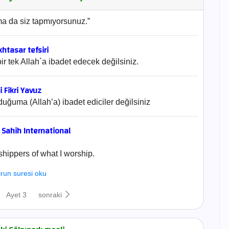
ma da siz tapmıyorsunuz.”
htasar tefsiri
ir tek Allah`a ibadet edecek değilsiniz.
i Fikri Yavuz
uğuma (Allah’a) ibadet ediciler değilsiniz
- Sahih International
hippers of what I worship.
irun suresi oku
Ayet 3
sonraki