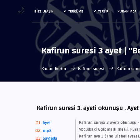
🌙
BIZE ULAŞIN
TERCÜME
TEFSIRI
KURANI PDF
Kafirun suresi 3 ayet | "
Kuranı Kerim
Kafirun suresi
Kafirun sure
Kafirun suresi 3. ayeti okunuşu , Ayet
Kafirun suresi 3 ayeti okunuşu -
Ayet
Abdulbaki Gölpınarlı meali, Kuran
mp3
Kafirun aya 3 (The Disbelievers).
Sayfada