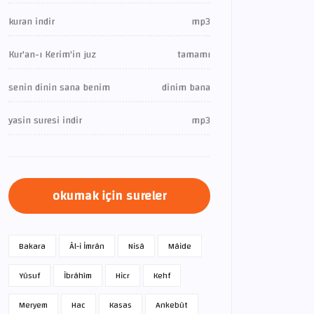
kuran indir
mp3
Kur'an-ı Kerim'in juz
tamamı
senin dinin sana benim
dinim bana
yasin suresi indir
mp3
okumak için sureler
Bakara
Âl-i İmrân
Nisâ
Mâide
Yûsuf
İbrâhîm
Hicr
Kehf
Meryem
Hac
Kasas
Ankebût