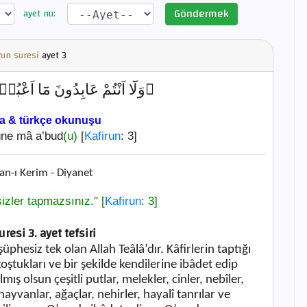
Göndermek
ayet nu:
run suresi
ayet
3
وَلَٓا اَنْتُمْ عَابِدُونَ مَٓا اَع ﴾ [
ça & türkçe okunuşu
ûne mâ a’bud
(u)
[
Kafirun
: 3]
an-ı Kerim - Diyanet
izler tapmazsınız." [
Kafirun
: 3]
resi 3. ayet tefsiri
ç şüphesiz tek olan Allah Teâlâ’dır. Kâfirlerin taptığı
oştukları ve bir şekilde kendilerine ibâdet edip
mış olsun çeşitli putlar, melekler, cinler, nebîler,
hayvanlar, ağaçlar, nehirler, hayalî tanrılar ve