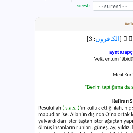
suresi :
Kafi
: 3]
الكافرون
﴿ْبُدُۚ
ayet arap
Velâ entum ‘âbid
Meal Kur'
"Benim taptığıma da s
Kafirun Su
Resûlullah
( s.a.s. )
’in kulluk ettiği ilâh, hi
mabudlar ise, Allah’ın dışında O’na ortak k
yalvardıkları ister taştan ister ağaçtan yapıl
ölmüş insanların ruhları, güneş, ay, yıldız, 