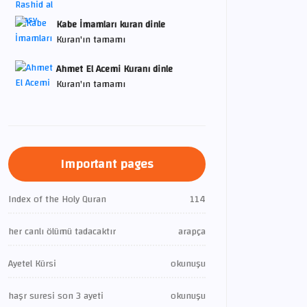
Kabe İmamları kuran dinle
Kuran'ın tamamı
Ahmet El Acemi Kuranı dinle
Kuran'ın tamamı
Important pages
Index of the Holy Quran
114
her canlı ölümü tadacaktır
arapça
Ayetel Kürsi
okunuşu
haşr suresi son 3 ayeti
okunuşu