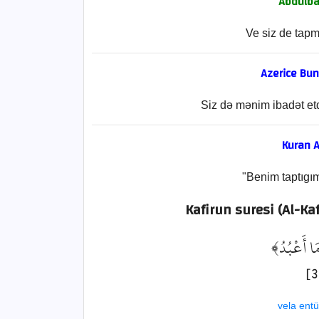
Abdulbak
Ve siz de tapm
Azerice Bu
Siz də mənim ibadət etd
Kuran A
"Benim taptıgım
Kafirun suresi (Al-Ka
﴿َا أَعْبُدُ
vela ent