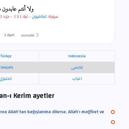
ولا أنتم عابدون م
- جزء: (
)
3
- آية: (
الكافرون
سورة:
3 Ayet
sonraki
Türkçe
Indonesia
Français
فارسی
اعراب
انجليزي
an-ı Kerim ayetler
nra Allah'tan bağışlanma dilerse, Allah'ı mağfiret ve