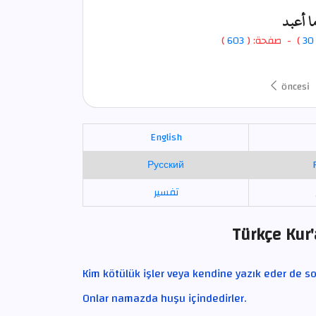
ا أعبد
)
603
) - صفحة: (
30
öncesi
English
Русский
تفسير
Türkçe Kur'
Kim kötülük işler veya kendine yazık eder de so
Onlar namazda huşu içindedirler.