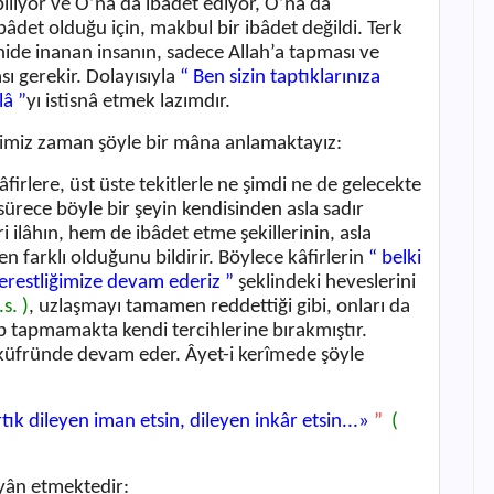
a biliyor ve O’na da ibâdet ediyor, O’na da
 ibâdet olduğu için, makbul bir ibâdet değildi. Terk
ide inanan insanın, sadece Allah’a tapması ve
sı gerekir. Dolayısıyla
“ Ben sizin taptıklarınıza
lâ ”
yı istisnâ etmek lazımdır.
iğimiz zaman şöyle bir mâna anlamaktayız:
âfirlere, üst üste tekitlerle ne şimdi ne de gelecekte
sürece böyle bir şeyin kendisinden asla sadır
i ilâhın, hem de ibâdet etme şekillerinin, asla
farklı olduğunu bildirir. Böylece kâfirlerin
“ belki
erestliğimize devam ederiz ”
şeklindeki heveslerini
.s. )
, uzlaşmayı tamamen reddettiği gibi, onları da
ıp tapmamakta kendi tercihlerine bırakmıştır.
n küfründe devam eder. Âyet-i kerîmede şöyle
ık dileyen iman etsin, dileyen inkâr etsin...
»
”
(
eyân etmektedir: