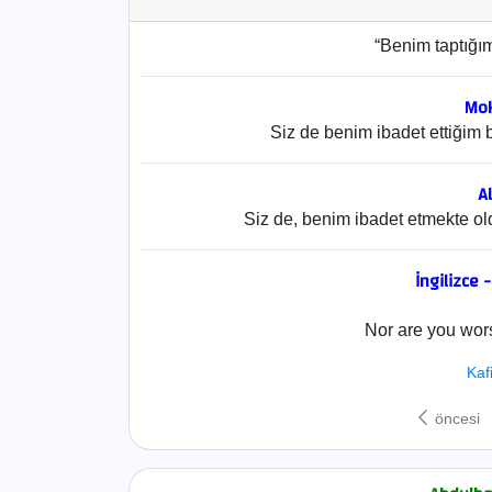
“Benim taptığı
Mok
Siz de benim ibadet ettiğim b
Al
Siz de, benim ibadet etmekte old
İngilizce 
Nor are you wors
Kaf
öncesi