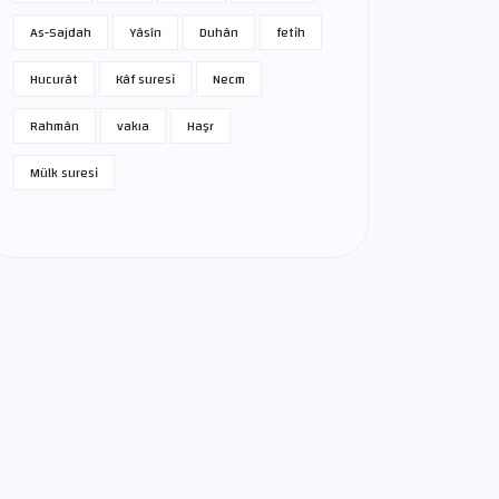
As-Sajdah
Yâsîn
Duhân
fetih
Hucurât
Kâf suresi
Necm
Rahmân
vakıa
Haşr
Mülk suresi