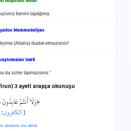
i Gölpınarlı meali
azsınız benim taptığıma.
nyadov Memmedeliyev
iyimə (Allaha) ibadət etməzsiniz!
raştırmaları Vakfı
a da sizler tapmazsınız."
firun) 3 ayeti arapça okunuşu
وَلَا أَنتُمْ عَابِدُونَ م﴾
: 3]
الكافرون
[
üm abidune ma abüd