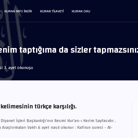
KURAN MP3 INDIR
KURAN TILAVETI
KURAN OKU
Benim taptığıma da sizler tapmazsını
si 3. ayet okunuşu
 kelimesinin türkçe karşılığı.
 Diyanet İşleri Başkanlığı'nın Resmi Kur'an-ı Kerim Sayfasıdır ,
 Araştırmaları Vakfı & ayet nasıl okunur : Kafirun suresi - Al-