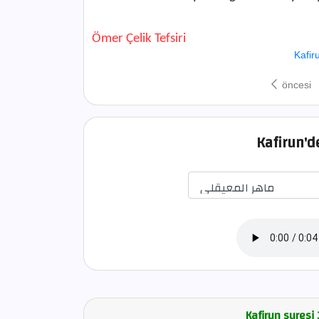
Ömer Çelik Tefsiri
Kafir
öncesi
Kafirun'de
Kafirun suresi