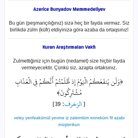
Azerice Bunyadov Memmedeliyev
Bu gün (peşmançılığınız) sizə heç bir fayda verməz. Siz
birlikdə zülm (küfr) etdiyinizə görə əzaba da ortaqsınız!
Kuran Araştırmaları Vakfı
Zulmettiğiniz için bugün (nedamet) size hiçbir fayda
vermeyecektir. Çünkü siz, azapta ortaksınız.
﴿وَلَن يَنفَعَكُمُ الْيَوْمَ إِذ ظَّلَمْتُمْ أَنَّكُمْ فِي الْعَذَابِ
مُشْتَرِكُونَ﴾
: 39]
الزخرف
[
veley yenfeakümül yevme iz zalemtüm enneküm fil azabi
müşterikun