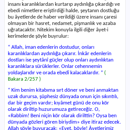
insanı karanlıklardan kurtarıp aydınlığa çıkardığı ve
ebedi nimetlere eriştirdiği halde, şeytanın dostluğu
bu âyetlerde de haber verildiği üzere insanı çaresi
olmayan bir hasret, nedamet, pişmanlık ve azaba
uğratacaktır. Nitekim konuyla ilgili diğer âyet-i
kerîmelerde şöyle buyrulur:
“ Allah, iman edenlerin dostudur, onları
karanlıklardan aydınlığa çıkarır. İnkâr edenlerin
dostları ise şeytânî güçler olup onları aydınlıktan
karanlıklara sürüklerler. Onlar cehennemin
yoldaşlarıdır
ve orada ebedî kalacaklardır. ”
(
Bakara 2/257 )
“ Kim benim kitabıma sırt döner ve beni anmaktan
uzak durursa, şüphesiz dünyada onun için sıkıntılı,
dar bir geçim vardır; kıyâmet günü de onu kör
olarak diriltip huzurumuza getireceğiz. O,
«
Rabbim! Beni niçin kör olarak dirilttin? Oysa ben
dünyada gözleri gören biriydim
» diye itiraz edecek.
Allah şöyle buyuracak: «
Evet, böyle! Âyetlerimiz