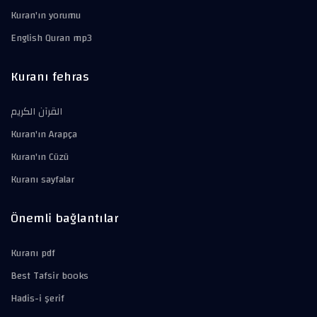
Kuran'ın yorumu
English Quran mp3
Kuranı fehras
القرآن الكريم
Kuran'ın Arapça
Kuran'ın Cüzü
Kuranı sayfalar
Önemli bağlantılar
Kuranı pdf
Best Tafsir books
Hadis-i şerif