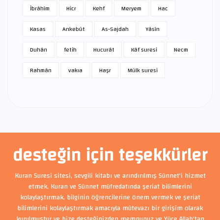
İbrâhîm
Hicr
Kehf
Meryem
Hac
Kasas
Ankebût
As-Sajdah
Yâsîn
Duhân
fetih
Hucurât
Kâf suresi
Necm
Rahmân
vakıa
Haşr
Mülk suresi
desteğin için teşekkürler
Kuran Suresi sitesi, sevgili kitabı ve arındırılmış Sünnet'i hizmet
etmek, Kuran ve Sünnet müfredatında şeriat bilimlerini
kolaylaştırmak, bilginin öğrencilerine önem vermek ve şeriat
bilimlerini kolaylaştırmak amacıyla mütevazı bir girişim olarak
kurulmuştur ve bize desteğinizden memnunuz ve Yüce Allah'tan