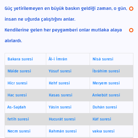
Güç yetirilemeyen en büyük baskın geldiği zaman, o gün,
insan ne uğurda çalıştığını anlar.
Kendilerine gelen her peygamberi onlar mutlaka alaya
alırlardı.
Bakara suresi
Âl-i İmrân
Nisâ suresi
Mâide suresi
Yûsuf suresi
İbrâhîm suresi
Hicr suresi
Kehf suresi
Meryem suresi
Hac suresi
Kasas suresi
Ankebût suresi
As-Sajdah
Yâsîn suresi
Duhân suresi
fetih suresi
Hucurât suresi
Kâf suresi
Necm suresi
Rahmân suresi
vakıa suresi