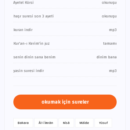
Ayetel Kürsi
okunuşu
haşr suresi son 3 ayeti
okunuşu
kuran indir
mp3
Kur'an-ı Kerim'in juz
tamamı
senin dinin sana benim
dinim bana
yasin suresi indir
mp3
okumak için sureler
Bakara
Âl-i İmrân
Nisâ
Mâide
Yûsuf