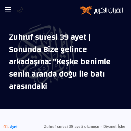
🌙
Zuhruf suresi 39 ayet |
Sonunda Bize gelince
arkadaşına: "Keşke benimle
senin aranda doğu ile batı
arasındaki
Zuhruf suresi 39 ayeti okunuşu - Diyanet İşleri
Ayet