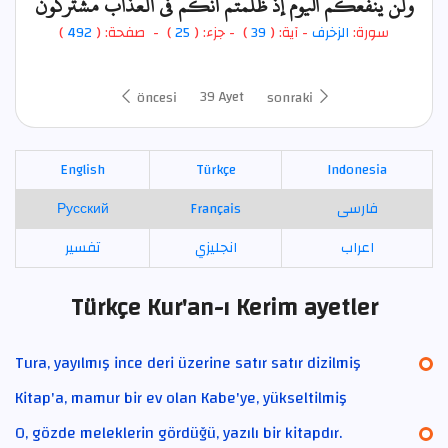
ولن ينفعكم اليوم إذ ظلمتم أنكم في العذاب مشتركون
)
492
) - صفحة: (
25
- جزء: (
)
39
- آية: (
الزخرف
سورة:
39 Ayet
öncesi
sonraki
English
Türkçe
Indonesia
Русский
Français
فارسی
اعراب
انجليزي
تفسير
Türkçe Kur'an-ı Kerim ayetler
Tura, yayılmış ince deri üzerine satır satır dizilmiş
Kitap'a, mamur bir ev olan Kabe'ye, yükseltilmiş
O, gözde meleklerin gördüğü, yazılı bir kitapdır.