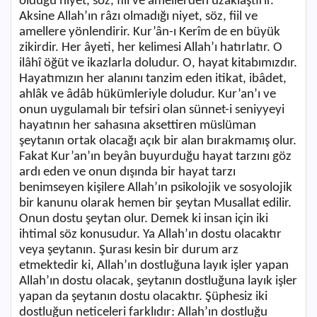
olduğu niyet, söz, fiil ve amellerden uzaklaştırır.
Aksine Allah’ın râzı olmadığı niyet, söz, fiil ve
amellere yönlendirir. Kur’ân-ı Kerîm de en büyük
zikirdir. Her âyeti, her kelimesi Allah’ı hatırlatır. O
ilâhî öğüt ve ikazlarla doludur. O, hayat kitabımızdır.
Hayatımızın her alanını tanzim eden itikat, ibâdet,
ahlâk ve âdâb hükümleriyle doludur. Kur’an’ı ve
onun uygulamalı bir tefsiri olan sünnet-i seniyyeyi
hayatının her sahasına aksettiren müslüman
şeytanın ortak olacağı açık bir alan bırakmamış olur.
Fakat Kur’an’ın beyân buyurduğu hayat tarzını göz
ardı eden ve onun dışında bir hayat tarzı
benimseyen kişilere Allah’ın psikolojik ve sosyolojik
bir kanunu olarak hemen bir şeytan Musallat edilir.
Onun dostu şeytan olur. Demek ki insan için iki
ihtimal söz konusudur. Ya Allah’ın dostu olacaktır
veya şeytanın. Şurası kesin bir durum arz
etmektedir ki, Allah’ın dostluğuna layık işler yapan
Allah’ın dostu olacak, şeytanın dostluğuna layık işler
yapan da şeytanın dostu olacaktır. Şüphesiz iki
dostluğun neticeleri farklıdır: Allah’ın dostluğu