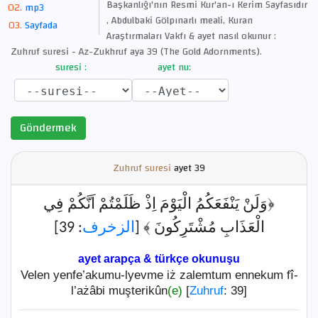
Başkanlığı'nın Resmi Kur'an-ı Kerim Sayfasıdır
mp3
, Abdulbaki Gölpınarlı meali, Kuran
Sayfada
Araştırmaları Vakfı & ayet nasıl okunur :
Zuhruf suresi - Az-Zukhruf aya 39 (The Gold Adornments).
suresi :
ayet nu:
Göndermek
Zuhruf suresi
ayet
39
﴿وَلَنْ يَنْفَعَكُمُ الْيَوْمَ اِذْ ظَلَمْتُمْ اَنَّكُمْ فِي
: 39]
الزخرف
الْعَذَابِ مُشْتَرِكُونَ ﴾ [
ayet arapça & türkçe okunuşu
Velen yenfe’akumu-lyevme iż zalemtum ennekum fî-
l’ażâbi muşterikûn
(e)
[
Zuhruf
: 39]