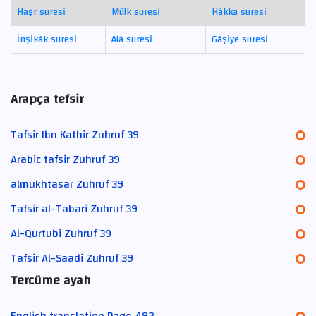
Haşr suresi
Mülk suresi
Hâkka suresi
İnşikâk suresi
Alâ suresi
Gâşiye suresi
Arapça tefsir
Tafsir Ibn Kathir Zuhruf 39
Arabic tafsir Zuhruf 39
almukhtasar Zuhruf 39
Tafsir al-Tabari Zuhruf 39
Al-Qurtubi Zuhruf 39
Tafsir Al-Saadi Zuhruf 39
Tercüme ayah
English translation Page 492