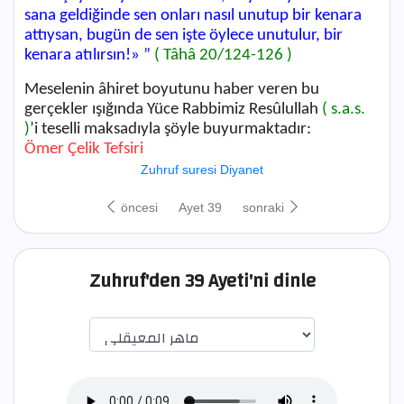
sana geldiğinde sen onları nasıl unutup bir kenara
attıysan, bugün de sen işte öylece unutulur, bir
kenara atılırsın!
» ”
( Tâhâ 20/124-126 )
Meselenin âhiret boyutunu haber veren bu
gerçekler ışığında Yüce Rabbimiz Resûlullah
( s.a.s.
)
’i teselli maksadıyla şöyle buyurmaktadır:
Ömer Çelik Tefsiri
Zuhruf suresi Diyanet
öncesi
Ayet 39
sonraki
Zuhruf'den 39 Ayeti'ni dinle
اختيار قارئ الآية