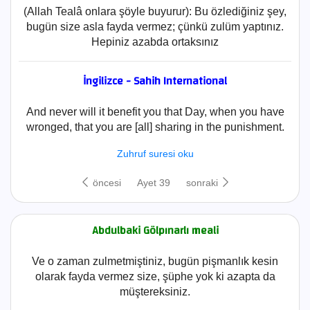
(Allah Tealâ onlara şöyle buyurur): Bu özlediğiniz şey,
bugün size asla fayda vermez; çünkü zulüm yaptınız.
Hepiniz azabda ortaksınız
İngilizce - Sahih International
And never will it benefit you that Day, when you have
wronged, that you are [all] sharing in the punishment.
Zuhruf suresi oku
öncesi
Ayet 39
sonraki
Abdulbaki Gölpınarlı meali
Ve o zaman zulmetmiştiniz, bugün pişmanlık kesin
olarak fayda vermez size, şüphe yok ki azapta da
müştereksiniz.