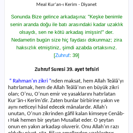
Meal Kur'an-ı Kerim - Diyanet
Sonunda Bize gelince arkadaşına: "Keşke benimle
senin aranda doğu ile batı arasındaki kadar uzaklık
olsaydı, sen ne kötü arkadaş imişsin!" der.
Nedametin bugün size hiç faydası dokunmaz; zira
haksızlık etmiştiniz, şimdi azabda ortaksınız.
[
Zuhruf
: 39]
Zuhruf Suresi 39. ayet tefsiri
“ Rahman’ın zikri ”
nden maksat, hem Allah Teâlâ’yı
hatırlamak, hem de Allah Teâlâ’nın en büyük zikri
olan; O’nu, O’nun emir ve yasaklarını hatırlatan
Kur’ân-ı Kerîm’dir. Zaten bunlar birbirine yakın ve
aynı neticeyi hâsıl edecek mânalardır. Allah’ı
unutan, O’nun zikrinden gâfil kalan kimseye Cenâb-
ı Hak hemen bir şeytan Musallat eder. O şeytan
onun en yakın arkadaşı oluverir. Onu Allah’ın razı