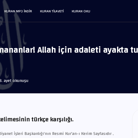
KURAN MP3 INDIR
KURAN TILAVETI
KURAN OKU
İnananlar! Allah için adaleti ayakta 
8. ayet okunuşu
elimesinin türkçe karşılığı.
iyanet İşleri Başkanlığı'nın Resmi Kur'an-ı Kerim Sayfasıdır ,