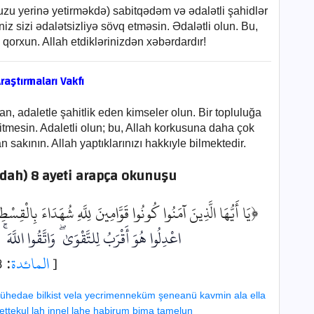
uzu yerinə yetirməkdə) sabitqədəm və ədalətli şahidlər
iz sizi ədalətsizliyə sövq etməsin. Ədalətli olun. Bu,
qorxun. Allah etdiklərinizdən xəbərdardır!
raştırmaları Vakfı
an, adaletle şahitlik eden kimseler olun. Bir topluluğa
tmesin. Adaletli olun; bu, Allah korkusuna daha çok
an sakının. Allah yaptıklarınızı hakkıyle bilmektedir.
idah) 8 ayeti arapça okunuşu
يَا أَيُّهَا الَّذِينَ آمَنُوا كُونُوا قَوَّامِينَ لِلَّهِ شُهَدَاءَ بِالْقِسْط ۖ
اعْدِلُوا هُوَ أَقْرَبُ لِلتَّقْوَىٰ
وَاتَّقُوا اللَّهَ
إ
: 8]
المائدة
[
şühedae bilkist vela yecrimenneküm şeneanü kavmin ala ella
 vettekul lah innel lahe habirum bima tamelun