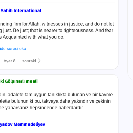
- Sahih International
ing firm for Allah, witnesses in justice, and do not let
just. Be just; that is nearer to righteousness. And fear
is Acquainted with what you do.
ide suresi oku
Ayet 8
sonraki
i Gölpınarlı meali
in, adalete tam uygun tanıklıkta bulunan ve bir kavme
alette bulunun ki bu, takvaya daha yakındır ve çekinin
, ne yaparsanız hepsindende haberdardır.
nyadov Memmedeliyev