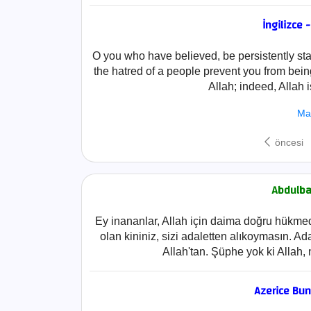
İngilizce 
O you who have believed, be persistently stand
the hatred of a people prevent you from being 
Allah; indeed, Allah 
Ma
öncesi
Abdulbak
Ey inananlar, Allah için daima doğru hükmed
olan kininiz, sizi adaletten alıkoymasın. Ad
Allah'tan. Şüphe yok ki Allah
Azerice Bu