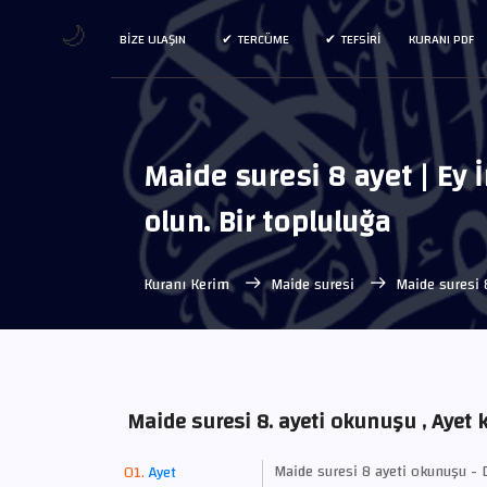
🌙
BIZE ULAŞIN
TERCÜME
TEFSIRI
KURANI PDF
Maide suresi 8 ayet | Ey 
olun. Bir topluluğa
Kuranı Kerim
Maide suresi
Maide suresi 
Maide suresi 8. ayeti okunuşu , Ayet k
Maide suresi 8 ayeti okunuşu - D
Ayet