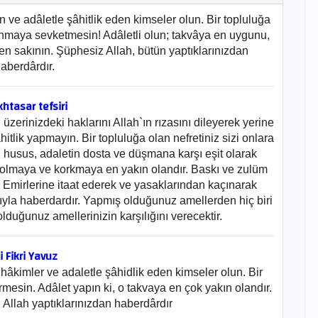
n ve adâletle şâhitlik eden kimseler olun. Bir topluluğa
anmaya sevketmesin! Adâletli olun; takvâya en uygunu,
en sakının. Şüphesiz Allah, bütün yaptıklarınızdan
aberdârdır.
htasar tefsiri
üzerinizdeki haklarını Allah`ın rızasını dileyerek yerine
ahitlik yapmayın. Bir topluluğa olan nefretiniz sizi onlara
en husus, adaletin dosta ve düşmana karşı eşit olarak
ı olmaya ve korkmaya en yakın olandır. Baskı ve zulüm
ır. Emirlerine itaat ederek ve yasaklarından kaçınarak
kıyla haberdardır. Yapmış olduğunuz amellerden hiç biri
lduğunuz amellerinizin karşılığını verecektir.
i Fikri Yavuz
 hâkimler ve adaletle şâhidlik eden kimseler olun. Bir
ürmesin. Adâlet yapın ki, o takvaya en çok yakın olandır.
Allah yaptıklarınızdan haberdârdır