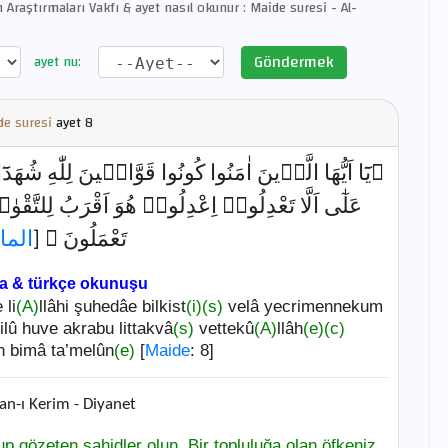
 Araştırmaları Vakfı & ayet nasıl okunur : Maide suresi - Al-
Göndermek
ayet nu:
de suresi
ayet
8
يَٓا اَيُّهَا الَّذ۪ينَ اٰمَنُوا كُونُوا قَوَّام۪ينَ لِلّٰهِ شُهَدَٓ
عَلٰٓى اَلَّا تَعْدِلُواۜ اِعْدِلُوا۠ هُوَ اَقْرَبُ لِلتَّقْوٰ
تَعْمَلُونَ ﴾ [
الما
ça & türkçe okunuşu
li
(A)
llâhi şuhedâe bilkist
(i)
(s)
velâ yecrimennekum
ilû huve akrabu littakvâ
(s)
vettekû
(A)
llâh
(e)
(c)
n bimâ ta’melûn
(e)
[
Maide
: 8]
an-ı Kerim - Diyanet
tup gözeten şahidler olun. Bir topluluğa olan öfkeniz