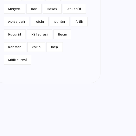
Meryem
Hac
Kasas
Ankebût
As-Sajdah
Yâsîn
Duhân
fetih
Hucurât
Kâf suresi
Necm
Rahmân
vakıa
Haşr
Mülk suresi