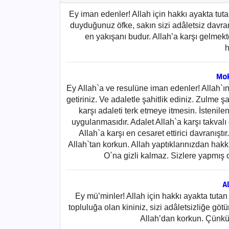
Ey iman edenler! Allah için hakkı ayakta tuta
duyduğunuz öfke, sakın sizi adâletsiz davr
en yakışanı budur. Allah’a karşı gelmekt
h
Mok
Ey Allah`a ve resulüne iman edenler! Allah`ın 
getiriniz. Ve adaletle şahitlik ediniz. Zulme ş
karşı adaleti terk etmeye itmesin. İstenil
uygulanmasıdır. Adalet Allah`a karşı takval
Allah`a karşı en cesaret ettirici davranışt
Allah`tan korkun. Allah yaptıklarınızdan hak
O`na gizli kalmaz. Sizlere yapmış o
Al
Ey mü’minler! Allah için hakkı ayakta tutan
topluluğa olan kininiz, sizi adâletsizliğe göt
Allah’dan korkun. Çünkü 