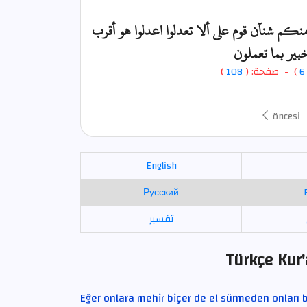
رمنكم شنآن قوم على ألا تعدلوا اعدلوا هو أقرب
خبير بما تعملون
)
108
) - صفحة: (
6
öncesi
English
Русский
تفسير
Türkçe Kur'
Eğer onlara mehir biçer de el sürmeden onları b