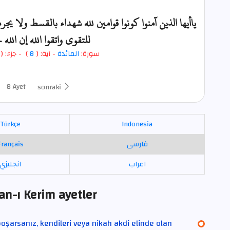
ياأيها الذين آمنوا كونوا قوامين لله شهداء بالقسط ولا يج
للتقوى واتقوا الله إن الله 
- جزء: (
)
8
- آية: (
المائدة
سورة:
8 Ayet
sonraki
Türkçe
Indonesia
Français
فارسی
اعراب
انجليزي
an-ı Kerim ayetler
oşarsanız, kendileri veya nikah akdi elinde olan