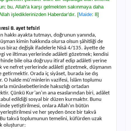
olun; bu, Allah'a karşı gelmekten sakınmaya daha
llah işlediklerinizden Haberdar'dır. [
Maide
: 8]
esi 8. ayet tefsiri
için hakkı ayakta tutmayı, doğrunun yanında,
düşman kimin hakkında olursa olsun şâhitliği de
s biraz değişik ifadelerle Nisâ 4/135. âyette de
i ve iltimas yerlerinde adâleti gözetmek; kendisi
yhinde bile olsa doğruyu itiraf edip adâleti yerine
ık ve nefret yerlerinde adâleti gözetmek, düşmanın
e getirmektir. Orada iç siyâset, burada ise dış
ır. O halde mü’minlerin vazifesi, İslâm toplumu
arla münâsebetlerinde haksızlığı ortadan
ktir. Çünkü Kur’an’ın ana esaslarından biri, adâlet
abul edildiği sosyal bir düzen kurmaktır. Bunu
çinde yetiştirilmesi, onlara Allah’ın bütün
yerleştirilmesi ve her şeyden önce bir takvâ
 Bu takvâ toplumunun temelini, küfürden uzak
k oluşturur: