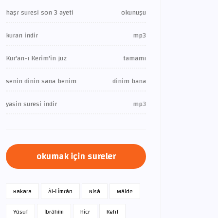
haşr suresi son 3 ayeti
okunuşu
kuran indir
mp3
Kur'an-ı Kerim'in juz
tamamı
senin dinin sana benim
dinim bana
yasin suresi indir
mp3
okumak için sureler
Bakara
Âl-i İmrân
Nisâ
Mâide
Yûsuf
İbrâhîm
Hicr
Kehf