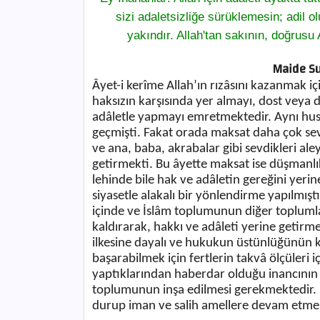
sizi adaletsizliğe sürüklemesin; adil 
yakındır. Allah'tan sakının, doğrusu A
Maide Sur
Âyet-i kerîme Allah’ın rızâsını kazanmak 
haksızın karşısında yer almayı, dost veya 
adâletle yapmayı emretmektedir. Aynı husu
geçmişti. Fakat orada maksat daha çok sevg
ve ana, baba, akrabalar gibi sevdikleri ale
getirmekti. Bu âyette maksat ise düşmanl
lehinde bile hak ve adâletin gereğini yerin
siyasetle alakalı bir yönlendirme yapılmışt
içinde ve İslâm toplumunun diğer topluml
kaldırarak, hakkı ve adâleti yerine getirme
ilkesine dayalı ve hukukun üstünlüğünün k
başarabilmek için fertlerin takvâ ölçüleri i
yaptıklarından haberdar olduğu inancının 
toplumunun inşa edilmesi gerekmektedir.
durup iman ve salih amellere devam etme