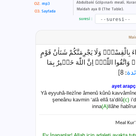
Abdulbaki Gölpınarlı meali, Kuran
mp3
Maidah aya 8 (The Table).
Sayfada
suresi :
Mai
﴿اءَ بِالْقِسْطِۘ وَلَا يَجْرِمَنَّكُمْ شَنَاٰنُ قَوْمٍ
ىۘ وَاتَّقُوا اللّٰهَۜ اِنَّ اللّٰهَ خَب۪يرٌ بِمَا
: 8]
ئدة
ayet arap
Yâ eyyuhâ-lleżîne âmenû kûnû kavvâmîne 
şeneânu kavmin ‘alâ ellâ ta’dilû
(c)
i’d
inna
(A)
llâhe ḣabîru
Meal Kur'
Ey İnananlar! Allah için adaleti ayakta tu