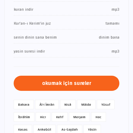
kuran indir
mp3
Kur'an-ı Kerim'in juz
tamamı
senin dinin sana benim
dinim bana
yasin suresi indir
mp3
okumak için sureler
Bakara
Âl-i İmrân
Nisâ
Mâide
Yûsuf
İbrâhîm
Hicr
Kehf
Meryem
Hac
Kasas
Ankebût
As-Sajdah
Yâsîn