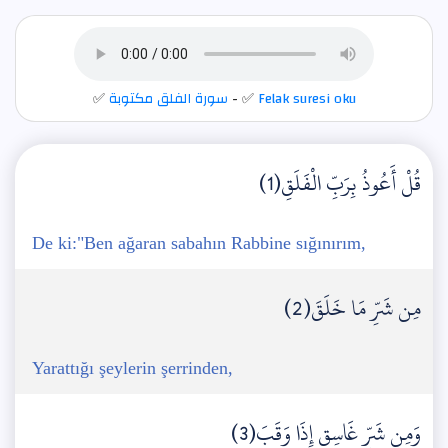
Felak suresi oku
- ✅
سورة الفلق مكتوبة
✅
قُلْ أَعُوذُ بِرَبِّ الْفَلَقِ(1)
De ki:"Ben ağaran sabahın Rabbine sığınırım,
مِن شَرِّ مَا خَلَقَ(2)
Yarattığı şeylerin şerrinden,
وَمِن شَرِّ غَاسِقٍ إِذَا وَقَبَ(3)