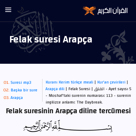
🌙
Felak suresi Arapça
Kuranı Kerim türkçe meali
|
Kur'an çevirileri
|
Suresi mp3
| Felak Suresi | الفلق - Ayet sayısı 5
Arapça dili
Başka bir sure
- Moshaf'taki surenin numarası: 113 - surenin
Arapça
ingilizce anlamı: The Daybreak.
Felak suresinin Arapça diline tercümesi