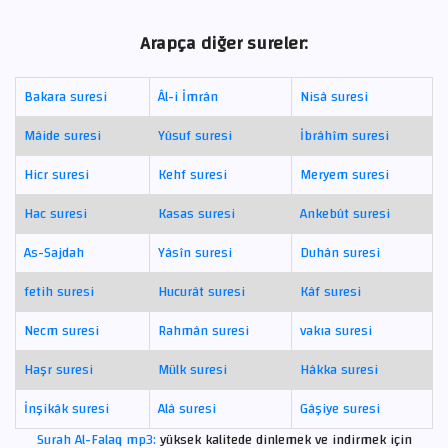
Arapça diğer sureler:
Bakara suresi
Âl-i İmrân
Nisâ suresi
Mâide suresi
Yûsuf suresi
İbrâhîm suresi
Hicr suresi
Kehf suresi
Meryem suresi
Hac suresi
Kasas suresi
Ankebût suresi
As-Sajdah
Yâsîn suresi
Duhân suresi
fetih suresi
Hucurât suresi
Kâf suresi
Necm suresi
Rahmân suresi
vakıa suresi
Haşr suresi
Mülk suresi
Hâkka suresi
İnşikâk suresi
Alâ suresi
Gâşiye suresi
Surah Al-Falaq mp3:
yüksek kalitede dinlemek ve indirmek için