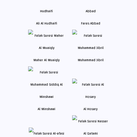
Ali Al Hudhaifi
Fares Abbad
Maher Al Muaiqly
Muhammad Jibril
Al Minshawi
Al Hosary