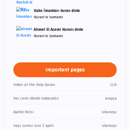
Kabe İmamları kuran dinle
Kuran'ın tamamı
Ahmet El Acemi Kuranı dinle
Kuran'ın tamamı
Important pages
Index of the Holy Quran
114
her canlı ölümü tadacaktır
arapça
Ayetel Kürsi
okunuşu
haşr suresi son 3 ayeti
okunuşu