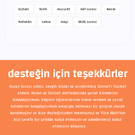
Duhân
fetih
Hucurât
Kâf suresi
Necm
Rahmân
vakıa
Haşr
Mülk suresi
desteğin için teşekkürler
Kuran Suresi sitesi, sevgili kitabı ve arındırılmış Sünnet'i hizmet
etmek, Kuran ve Sünnet müfredatında şeriat bilimlerini
kolaylaştırmak, bilginin öğrencilerine önem vermek ve şeriat
bilimlerini kolaylaştırmak amacıyla mütevazı bir girişim olarak
kurulmuştur ve bize desteğinizden memnunuz ve Yüce Allah'tan
bizi şerefli bir şekilde kabul etmesini ve amellerimizi kabul
etmesini diliyoruz. .