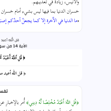
والأنيس، زيادةً في تعذيبهم.
خسران الدنيا بما فيها ليس بشيء أمام خسران ا
«
ما الدنيا في الآخرة إلا كما يجعلُ أحدُكم إصبَعَه 
قل الله أعبد 
الآية 14 من سورة الزمر
﴿ قُلِ ٱللَّهَ أَعۡبُدُ 
﴿ قل الله أعبد مخ
تفسير
﴿قُلِ اللَّهَ أَعْبُدُ مُخْلِصًا لَّهُ دِينِي﴾
أُمر بالإخبارِ ع