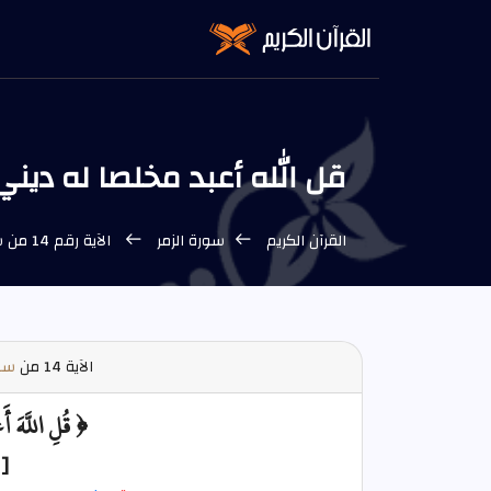
قل الله أعبد مخلصا له ديني | الآية 14 من
القرآن الكريم
سورة الزمر
الآية رقم 14 من سورة الزمر
الآية
14 من
سور
﴿ قُلِ اللَّهَ أَ
[