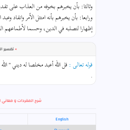
وثالثا: بأن يخبرهم بخوفه من العذاب على تقدي
ورابعا: بأن يخبرهم بأنه امتثل الأمر وانقاد وعبد ال
إظهارا لتصلبه في الدين، وحسما لأطماعهم الف
»
تفسير ال
قوله تعالى :
قل الله أعبد مخلصا له ديني " الل
.
شرح المفردات و معاني ا
English