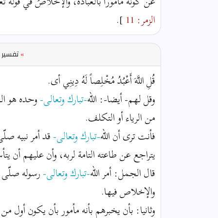
عن كونه مأمورًا بالعبادة، والإخلاصُ في قوله ت
الزمر: 11
].
»
تفسير ا
قُلِ اللَّهَ أَعْبُدُ مُخْلِصاً لَهُ دِينِي أى.
وقل لهم- أيضا-: الله
-تبارك وتعالى-
وحده هو الذ
من الرياء أو التكلف.
فأنت ترى أن الله
-تبارك وتعالى-
قد أمر نبيه صلّى
يتراجع عن طاعته التامة لربه، وأن عليهم أن يتأ
قال الجمل: أمر الله
-تبارك وتعالى-
رسوله صلّى ال
والإخلاص فيها.
وثانيا: بأن يخبرهم بأنه مأمور بأن يكون أول من 