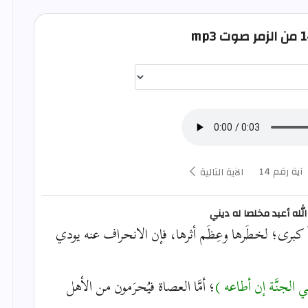
اختيار قارئ الآية
آية رقم 14
الآية التالية
 الله أعبد مخلصا له ديني
ةً كبرى؛ لخطَرها وعِظَم أثرها، فإن الانحراف عنه يودي
في الجنَّة إن أطاعه )
؛ أمَّا العصاة فيُحرَمون من الأهل