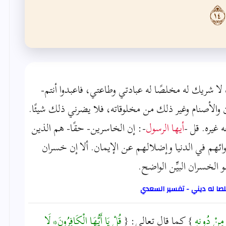
 لا شريك له مخلصًا له عبادتي وطاعتي، فاعبدوا أنتم-
ن والأصنام وغير ذلك من مخلوقاته، فلا يضرني ذلك شيئًا.
 غيره. قل -
أيها الرسول
-: إن الخاسرين- حقًا- هم الذين
ائهم في الدنيا وإضلالهم عن الإيمان. ألا إن خسران
 الخسران البيِّن الواضح.
لصا له ديني - تفسير السعدي
ْ مِنْ دُونِهِ
} كما قال تعالى: {
قُلْ يَا أَيُّهَا الْكَافِرُونَ* لَا