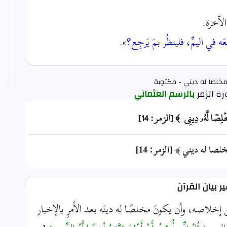
لآخرة.
في اليمِّ، فلينظُر بمَ يَرجِع؟
».
مخلصا له ديني - مكتوبة
بالرسم العثماني
مُخۡلِصٗا لَّهُۥ دِينِي ﴾ [الزمر: 14]
لصا له ديني ﴾ [الزمر: 14]
 بيان القرآن
ن إخلاصه، وأن يكونَ مخلصًا له دينَه بعد الأمرِ بالإخبار