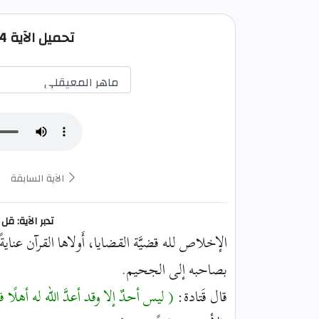
تحميل الآية 14 من الزمر صوت mp3
الآية السابقة
تدبر الآية: قل
الإخلاص لله قضيَّة القضايا، أَولاها القرآن عناي
بصاحبه إلى الجحيم.
قال قَتادة:
( ليس أحدٌ إلا وقد أعدَّ الله له أهلًا 