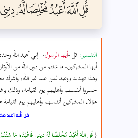
التفسير:
قل -
أيها الرسول
-: إني أعبد الله وحده
أيها المشركون- ما شئتم من دون الله من الأوثا
وهذا تهديد ووعيد لمن عبد غير الله، وأشرك معه
خسروا أنفسهم وأهليهم يوم القيامة، وذلك بإغو
هؤلاء المشركين أنفسهم وأهليهم يوم القيامة هو
قل الله أعبد مخ
{
قُلِ اللَّهَ أَعْبُدُ مُخْلِصًا لَهُ دِينِي فَاعْبُدُوا مَا شِئْتُم