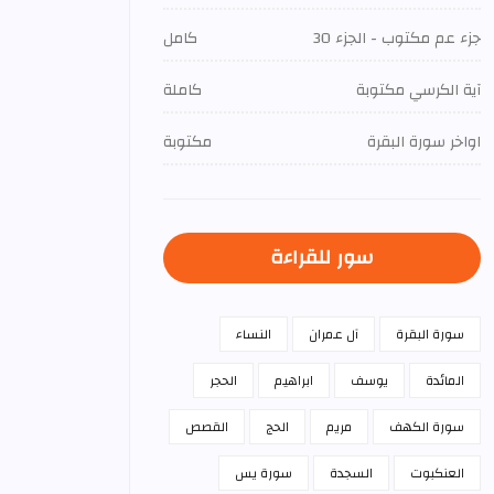
جزء عم مكتوب - الجزء 30
كامل
آية الكرسي مكتوبة
كاملة
اواخر سورة البقرة
مكتوبة
سور للقراءة
سورة البقرة
آل عمران
النساء
المائدة
يوسف
ابراهيم
الحجر
سورة الكهف
مريم
الحج
القصص
العنكبوت
السجدة
سورة يس