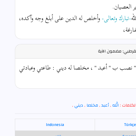
ر العصيان.
له
-تبارك وتعالى-
وأخلص له الدين على أبلغ وجه وآكده،
ارغة،
قرطبي: مضمون الآية
ه " نصب ب " أعبد " ، مخلصا له ديني : طاعتي وعبادتي
لكلمات :
الله
,
أعبد
,
مخلصا
,
ديني
,
Indonesia
Türkçe