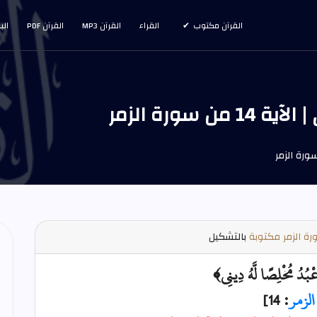
القرآن مكتوب
القراء
القرآن MP3
القرآن PDF
الب
 سورة الزمر
ة الزمر مكتوبة
بالتشكيل
عْبُدُ مُخْلِصًا لَّهُ دِينِي﴾
الزمر
: 14]