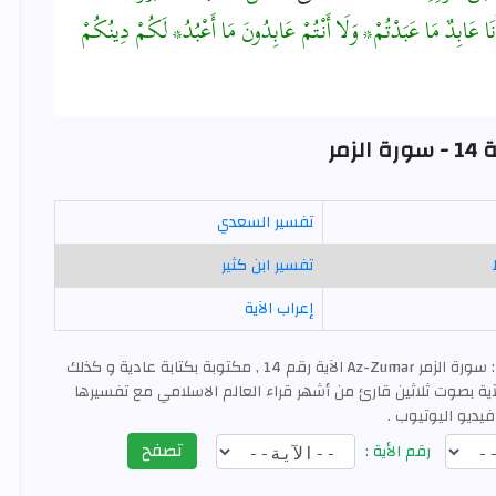
َنَا عَابِدٌ مَا عَبَدْتُمْ* وَلَا أَنْتُمْ عَابِدُونَ مَا أَعْبُدُ* لَكُمْ دِينُكُمْ
لزمر
تفسير السعدي
تفسير ابن كثير
إعراب الآية
: سورة الزمر Az-Zumar الآية رقم 14 , مكتوبة بكتابة عادية و كذلك
ية بصوت ثلاثين قارئ من أشهر قراء العالم الاسلامي مع تفسيرها
فيديو اليوتيوب .
تصفح
رقم الأية :