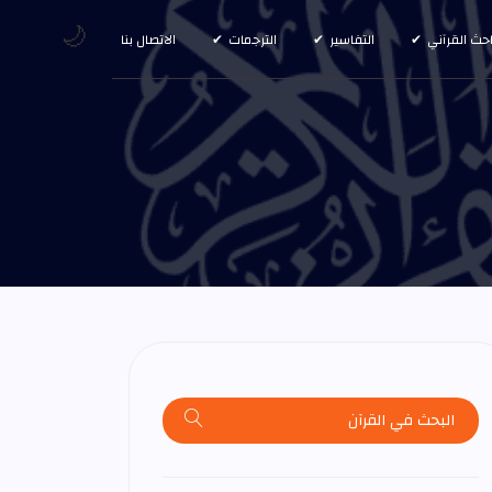
🌙
احث القرآني
التفاسير
الترجمات
الاتصال بنا