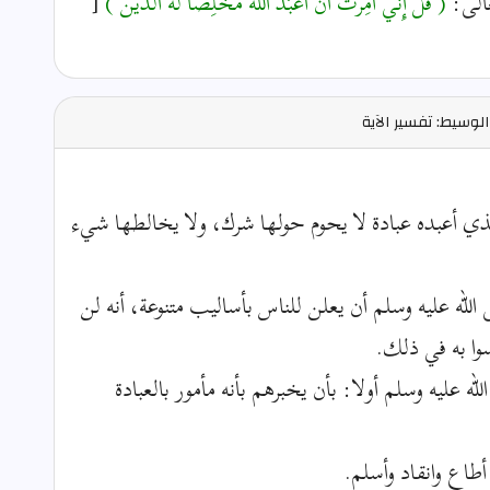
عالى:
( قُلْ إِنِّي أُمِرْتُ أَنْ أَعْبُدَ اللَّهَ مُخْلِصًا لَّهُ الدِّين )
[
لوسيط: تفسير الآية
ي أعبده عبادة لا يحوم حولها شرك، ولا يخالطها شيء
 الله عليه وسلم أن يعلن للناس بأساليب متنوعة، أنه لن
سوا به في ذلك.
له عليه وسلم أولا: بأن يخبرهم بأنه مأمور بالعبادة
أطاع وانقاد وأسلم.