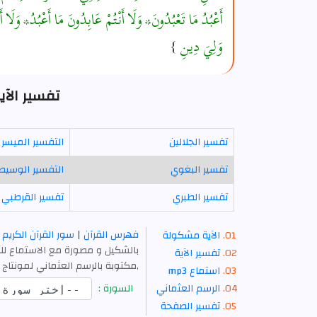
أَعْبُدُ مَا تَعْبُدُونَ* وَلَا أَنْتُمْ عَابِدُونَ مَا أَعْبُدُ* وَلَا أ
وَلِيَ دِينِ
}
تفسير الآية 14 - سورة ا
تفسير الجلالين
التفسير الميسر
تفسير البغوي
التفسير الوسيط
تفسير الطبري
تفسير القرطبي
فهرس القرآن
|
سور القرآن الكريم
الآية مشكولة
بالشكيل و مصورة مع الاستماع للآ
تفسير الآية
,مكتوبة بالرسم العثماني لمونتاج 
استماع mp3
الرسم العثماني
السورة :
تفسير الصفحة