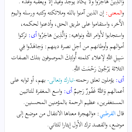
وَالَّذِينَ هاجَرُوا ولا يكاد يوجد وعيد إلا ويعقبه وعد» .
و
المعنى:
إن الذين آمنوا بالله وملائكته وكتبه ورسله واليوم
الآخر، واستقاموا على طريق الحق، وأذعنوا لحكمه،
واستجابوا لأوامر الله ونواهيه: وَالَّذِينَ هاجَرُوا
أى:
تركوا
أموالهم وأوطانهم من أجل نصرة دينهم: وَجاهَدُوا فِي
سَبِيلِ اللَّهِ لإعلاء كلمته أُولئِكَ الموصوفون بتلك الصفات
الثلاثة يَرْجُونَ رَحْمَتَ اللَّهِ.
أى:
يؤملون تعلق رحمته
-تبارك وتعالى-
بهم، أو ثوابه على
أعمالهم وَاللَّهُ غَفُورٌ رَحِيمٌ
أى:
واسع المغفرة للتائبين
المستغفرين، عظيم الرحمة بالمؤمنين المحسنين.
قال
القرطبي
: «والهجرة معناها الانتقال من موضع إلى
موضع، والقصد ترك الأول إيثارا للثاني.