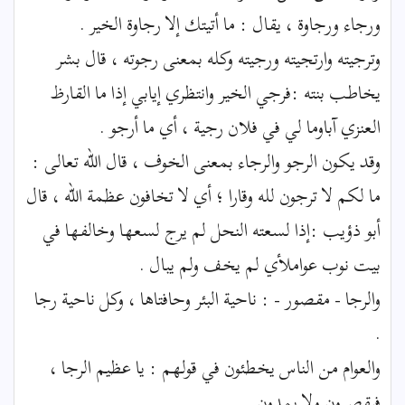
ورجاء ورجاوة ، يقال : ما أتيتك إلا رجاوة الخير .
وترجيته وارتجيته ورجيته وكله بمعنى رجوته ، قال بشر
يخاطب بنته :فرجي الخير وانتظري إيابي إذا ما القارظ
العنزي آباوما لي في فلان رجية ، أي ما أرجو .
وقد يكون الرجو والرجاء بمعنى الخوف ، قال الله تعالى :
ما لكم لا ترجون لله وقارا ؛ أي لا تخافون عظمة الله ، قال
أبو ذؤيب :إذا لسعته النحل لم يرج لسعها وخالفها في
بيت نوب عواملأي لم يخف ولم يبال .
والرجا - مقصور - : ناحية البئر وحافتاها ، وكل ناحية رجا
.
والعوام من الناس يخطئون في قولهم : يا عظيم الرجا ،
فيقصرون ولا يمدون