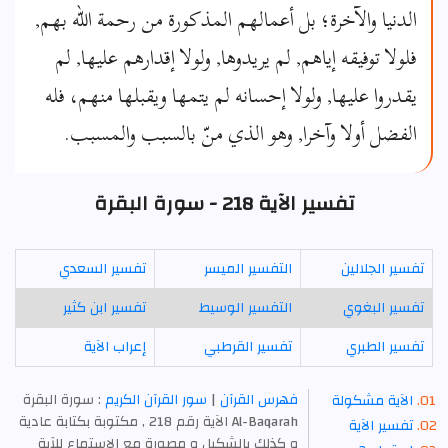
الدنيا والآخرة؛ بل أعمالهم المذكورة من رحمة الله بهم,
فلولا توفيقه إياهم, لم يريدوها, ولولا إقدارهم عليها, لم
يقدروا عليها, ولولا إحسانه لم يتمها ويقبلها منهم، فله
الفضل أولا وآخرا, وهو الذي منّ بالسبب والمسبب.
تفسير الآية 218 - سورة البقرة
تفسير الجلالين
التفسير الميسر
تفسير السعدي
تفسير البغوي
التفسير الوسيط
تفسير ابن كثير
تفسير الطبري
تفسير القرطبي
إعراب الآية
فهرس القرآن
|
سور القرآن الكريم
: سورة البقرة
الآية مشكولة
Al-Baqarah الآية رقم 218 , مكتوبة بكتابة عادية
تفسير الآية
و كذلك بالشكيل و مصورة مع الاستماع للآية