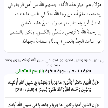
هؤلاء هم خيارُ هذه الأمَّة، جعلهم الله من أهل الرجاء في
رحمته، لنعلمَ أنه من رجا الله جدَّ في طلب ما عنده،
بامتثال أمره واجتناب نهيه، ولم يتمنَّ عليه الأمانيَّ.
إن رحمةَ الله لا تُرتجى بالتمنِّي والكسل، ولكن بالتشمير
عن ساعد الجِدِّ والعمل؛ إيمانًا واستقامةً وجهادًا.
إن الذين آمنوا والذين هاجروا وجاهدوا في سبيل الله أولئك يرجون رحمة
- مكتوبة
الآية 218 من سورة البقرة
بالرسم العثماني
﴿ إِنَّ ٱلَّذِينَ ءَامَنُواْ وَٱلَّذِينَ هَاجَرُواْ وَجَٰهَدُواْ فِي سَبِيلِ ٱللَّهِ أُوْلَٰٓئِكَ
يَرۡجُونَ رَحۡمَتَ ٱللَّهِۚ وَٱللَّهُ غَفُورٞ رَّحِيمٞ ﴾ [البقرة: 218]
﴿ إن الذين آمنوا والذين هاجروا وجاهدوا في سبيل الله أولئك