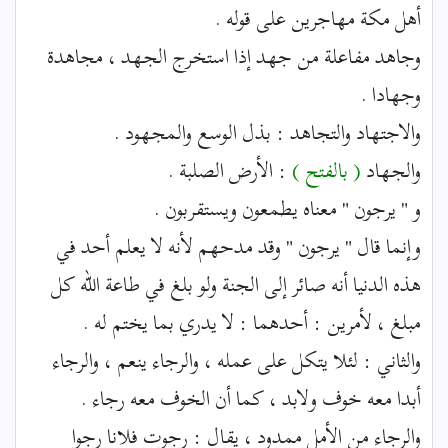
أهل مكة مهاجرين على قوله .
وجاهد مفاعلة من جهد إذا استخرج الجهد ، مجاهدة
وجهادا .
والاجتهاد والتجاهد : بذل الوسع والمجهود .
والجهاد
( بالفتح )
: الأرض الصلبة .
و " يرجون " معناه يطمعون ويستقربون .
وإنما قال " يرجون " وقد مدحهم لأنه لا يعلم أحد في
هذه الدنيا أنه صائر إلى الجنة ولو بلغ في طاعة الله كل
مبلغ ، لأمرين : أحدهما : لا يدري بما يختم له .
والثاني : لئلا يتكل على عمله ، والرجاء ينعم ، والرجاء
أبدا معه خوف ولابد ، كما أن الخوف معه رجاء .
والرجاء من الأمل ممدود ، يقال : رجوت فلانا رجوا