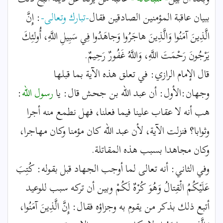
ببيان عاقبة المؤمنين الصادقين فقال
-تبارك وتعالى-
: إِنَّ
الَّذِينَ آمَنُوا وَالَّذِينَ هاجَرُوا وَجاهَدُوا فِي سَبِيلِ اللَّهِ، أُولئِكَ
يَرْجُونَ رَحْمَتَ اللَّهِ، وَاللَّهُ غَفُورٌ رَحِيمٌ.
قال الإمام الرازي: في تعلق هذه الآية بما قبلها
وجهان:الأول: أن عبد الله بن جحش قال: يا
رسول الله
:
هب أنه لا عقاب علينا فيما فعلنا، فهل نطمع منه أجرا
وثوابا؟ فنزلت الآية، لأن عبد الله كان مؤمنا وكان مهاجرا،
وكان مجاهدا بسبب هذه المقاتلة.
وفي الثاني: أنه تعالى لما أوجب الجهاد قبل بقوله: كُتِبَ
عَلَيْكُمُ الْقِتالُ وَهُوَ كُرْهٌ لَكُمْ وبين أن تركه سبب للوعيد
أتبع ذلك بذكر من يقوم به وجزاؤه فقال: إِنَّ الَّذِينَ آمَنُوا،