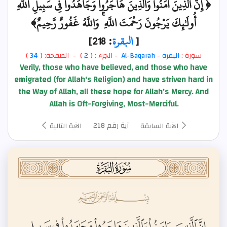
﴿ إِنَّ الَّذِينَ آمَنُوا وَالَّذِينَ هَاجَرُوا وَجَاهَدُوا فِي سَبِيلِ اللَّهِ
أُولَٰئِكَ يَرْجُونَ رَحْمَتَ اللَّهِ ۚ وَاللَّهُ غَفُورٌ رَّحِيمٌ﴾
[
البقرة
: 218]
سورة :
البقرة
-
Al-Baqarah
- الجزء : (
2
) - الصفحة: (
34
)
Verily, those who have believed, and those who have
emigrated (for Allah's Religion) and have striven hard in
the Way of Allah, all these hope for Allah's Mercy. And
Allah is Oft-Forgiving, Most-Merciful.
آية رقم 218
الآية السابقة
الآية التالية