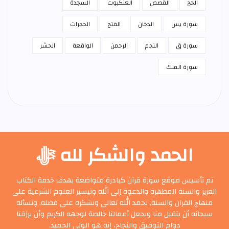
الحج
القصص
العنكبوت
السجدة
سورة يس
الدخان
الفتح
الحجرات
سورة ق
النجم
الرحمن
الواقعة
الحشر
سورة الملك
الحمد والشكر لله ﷻ
تم تأسيس موقع سورة قرآن كبادرة متواضعة بهدف خدمة الكتاب
العزيز والسنة المطهرة والدعوة إلى الله وتيسير العلوم الشرعية على
منهاج القرآن والسنة, نحمد الله تعالى ونشكره على فضله, ونسأله
سبحانه أن يتقبل منا ويجعل أعمالنا خالصة لوجهه الكريم وأن يرزقنا
دوام التوفيق والنجاح، إنه هو الولي الحميد.