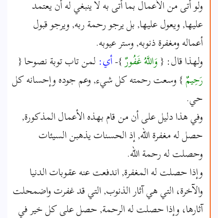
ولو أتى من الأعمال بما أتى به لا ينبغي له أن يعتمد
عليها, ويعول عليها, بل يرجو رحمة ربه, ويرجو قبول
أعماله ومغفرة ذنوبه, وستر عيوبه.
ولهذا قال: {
وَاللَّهُ غَفُورٌ
}-
أي:
لمن تاب توبة نصوحا {
رَحِيمٌ
} وسعت رحمته كل شيء, وعم جوده وإحسانه كل
حي.
وفي هذا دليل على أن من قام بهذه الأعمال المذكورة,
حصل له مغفرة الله, إذ الحسنات يذهبن السيئات
وحصلت له رحمة الله.
وإذا حصلت له المغفرة, اندفعت عنه عقوبات الدنيا
والآخرة، التي هي آثار الذنوب, التي قد غفرت واضمحلت
آثارها، وإذا حصلت له الرحمة, حصل على كل خير في