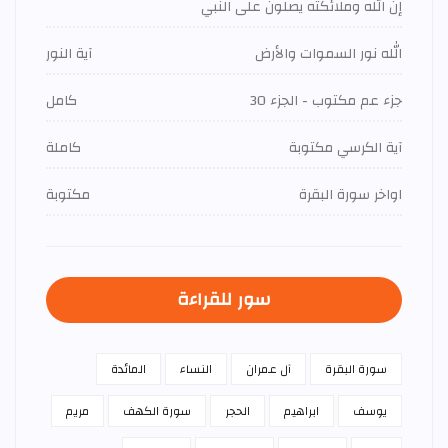
إن الله وملائكته يصلون على النبي
الله نور السموات والأرض
آية النور
جزء عم مكتوب - الجزء 30
كامل
آية الكرسي مكتوبة
كاملة
اواخر سورة البقرة
مكتوبة
سور للقراءة
سورة البقرة
آل عمران
النساء
المائدة
يوسف
ابراهيم
الحجر
سورة الكهف
مريم