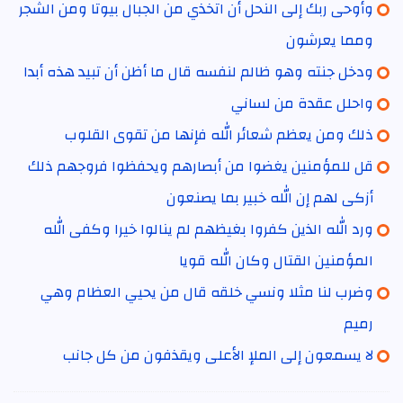
وأوحى ربك إلى النحل أن اتخذي من الجبال بيوتا ومن الشجر
ومما يعرشون
ودخل جنته وهو ظالم لنفسه قال ما أظن أن تبيد هذه أبدا
واحلل عقدة من لساني
ذلك ومن يعظم شعائر الله فإنها من تقوى القلوب
قل للمؤمنين يغضوا من أبصارهم ويحفظوا فروجهم ذلك
أزكى لهم إن الله خبير بما يصنعون
ورد الله الذين كفروا بغيظهم لم ينالوا خيرا وكفى الله
المؤمنين القتال وكان الله قويا
وضرب لنا مثلا ونسي خلقه قال من يحيي العظام وهي
رميم
لا يسمعون إلى الملإ الأعلى ويقذفون من كل جانب