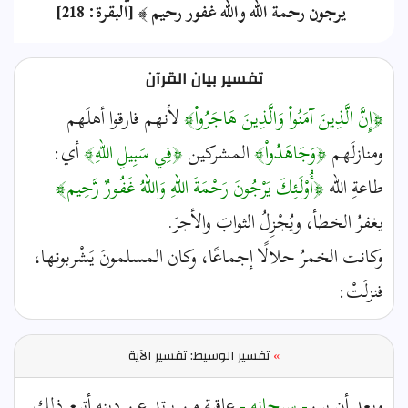
يرجون رحمة الله والله غفور رحيم ﴾ [البقرة: 218]
تفسير بيان القرآن
﴿إِنَّ الَّذِينَ آمَنُواْ وَالَّذِينَ هَاجَرُواْ﴾
لأنهم فارقوا أهلَهم
ومنازلَهم
﴿وَجَاهَدُواْ﴾
المشركين
﴿فِي سَبِيلِ اللّهِ﴾
أي:
طاعةِ الله
﴿أُوْلَـئِكَ يَرْجُونَ رَحْمَةَ اللّهِ وَاللّهُ غَفُورٌ رَّحِيم﴾
يغفرُ الخطأ، ويُجْزِلُ الثوابَ والأجرَ.
وكانت الخمرُ حلالًا إجماعًا، وكان المسلمونَ يَشْربونها،
فنزلَتْ:
»
تفسير الوسيط: تفسير الآية
وبعد أن بين
- سبحانه -
عاقبة من يرتد عن دينه أتبع ذلك