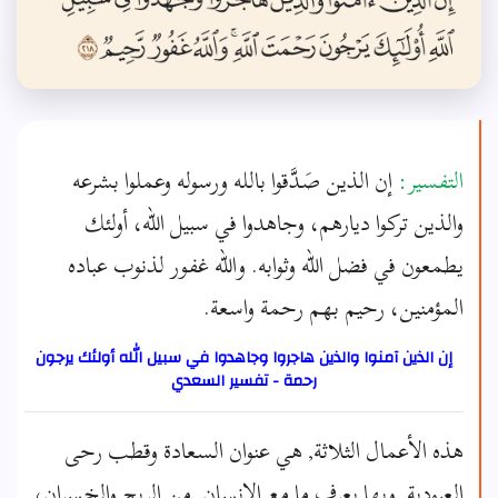
التفسير:
إن الذين صَدَّقوا بالله ورسوله وعملوا بشرعه
والذين تركوا ديارهم، وجاهدوا في سبيل الله، أولئك
يطمعون في فضل الله وثوابه. والله غفور لذنوب عباده
المؤمنين، رحيم بهم رحمة واسعة.
إن الذين آمنوا والذين هاجروا وجاهدوا في سبيل الله أولئك يرجون
رحمة - تفسير السعدي
هذه الأعمال الثلاثة, هي عنوان السعادة وقطب رحى
العبودية, وبها يعرف ما مع الإنسان, من الربح والخسران،