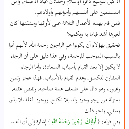
الأكبر, لتوسيع دائرة الإسلام وخذلان عباد الأصنام, وأمن
المسلمين على أنفسهم وأموالهم وأولادهم.
فمن قام بهذه الأعمال الثلاثة على لأوائها ومشقتها كان
لغيرها أشد قياما به وتكميلا.
فحقيق بهؤلاء أن يكونوا هم الراجون رحمة الله, لأنهم أتوا
بالسبب الموجب للرحمة، وفي هذا دليل على أن الرجاء
لا يكون إلا بعد القيام بأسباب السعادة، وأما الرجاء
المقارن للكسل, وعدم القيام بالأسباب, فهذا عجز وتمن
وغرور، وهو دال على ضعف همة صاحبه, ونقص عقله,
بمنزلة من يرجو وجود ولد بلا نكاح, ووجود الغلة بلا بذر,
وسقي, ونحو ذلك.
وفي قوله: {
أُولَئِكَ يَرْجُونَ رَحْمَةَ اللَّهِ
} إشارة إلى أن العبد