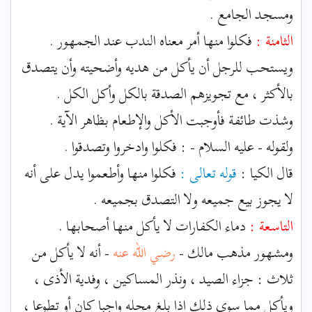
ومسجد الجامع .
الثامنة :
فكلوا منها أمر معناه الندب عند الجمهور .
ويستحب للرجل أن يأكل من هديه وأضحيته وأن يتصدق
بالأكثر ، مع تجويزهم الصدقة بالكل وأكل الكل .
وشذت طائفة فأوجبت الأكل والإطعام بظاهر الآية .
ولقوله - عليه السلام - : فكلوا وادخروا وتصدقوا .
قال الكيا :
قوله تعالى :
فكلوا منها وأطعموا يدل على أنه
لا يجوز بيع جميعه ولا التصدق بجميعه .
التاسعة :
دماء الكفارات لا يأكل منها أصحابها .
ومشهور مذهب مالك -
رضي الله عنه
- أنه لا يأكل من
ثلاث : جزاء الصيد ، ونذر المساكين ، وفدية الأذى ،
ويأكل مما سوى ذلك إذا بلغ محله واجبا كان أو تطوعا ،