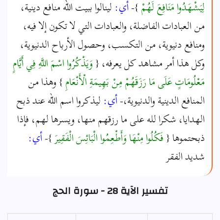
لِيَشْهَدُوا مَنَافِعَ لَهُمْ
}-
أي:
لينالوا ببيت الله منافع دينية،
من العبادات الفاضلة، والعبادات التي لا تكون إلا فيه،
ومنافع دنيوية، من التكسب، وحصول الأرباح الدنيوية،
وكل هذا أمر مشاهد كل يعرفه، {
وَيَذْكُرُوا اسْمَ اللَّهِ فِي أَيَّامٍ
مَعْلُومَاتٍ عَلَى مَا رَزَقَهُمْ مِنْ بَهِيمَةِ الْأَنْعَامِ
} وهذا من
المنافع الدينية والدنيوية،-
أي:
ليذكروا اسم الله عند ذبح
الهدايا، شكرا لله على ما رزقهم منها، ويسرها لهم، فإذا
ذبحتموها {
فَكُلُوا مِنْهَا وَأَطْعِمُوا الْبَائِسَ الْفَقِيرَ
}-
أي:
شديد الفقر
تفسير الآية 28 - سورة الحج