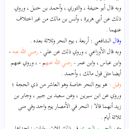
وبه قال أبو حنيفة ، والثوري ، وأحمد بن حنبل ، وروي
ذلك عن أبي هريرة ، وأنس بن مالك من غير اختلاف
عنهما .
وقال
الشافعي : أربعة ، يوم النحر وثلاثة بعده .
وبه قال الأوزاعي ، وروي ذلك عن علي -
رضي الله عنه
-
وابن عباس ، وابن عمر -
رضي الله عنه
م - ، وروي عنهم
أيضا مثل قول مالك ، وأحمد .
وقيل :
هو يوم النحر خاصة وهو العاشر من ذي الحجة ؛
وروي عن ابن سيرين ، وعن سعيد بن جبير ، وجابر بن
زيد أنهما قالا : النحر في الأمصار يوم واحد وفي منى
ثلاثة أيام .
وعن
الحسن البصري
في ذلك ثلاث روايات : إحداها