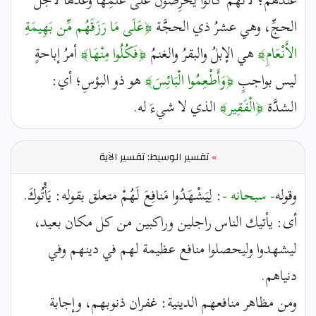
الحجِّ، وهي عشرُ ذي الحجَّة
﴿عَلَى مَا رَزَقَهُم مِّن بَهِيمَةِ
الأَنْعَامِ﴾
هي الإبلُ والبقرُ والغنمُ
﴿فَكُلُوا مِنْهَا﴾
أمرُ إباحةٍ
ليس بواجبٍ
﴿وَأَطْعِمُوا الْبَائِسَ﴾
هو ذو البؤسِ؛ أي:
الشدَّة
﴿الْفَقِير﴾
الذي لا شيءَ له.
»
تفسير الوسيط: تفسير الآية
وقوله
- سبحانه -
: لِيَشْهَدُوا مَنافِعَ لَهُمْ متعلق بقوله: يَأْتُوكَ.
أى: يأتيك الناس راجلين وراكبين من كل مكان بعيد،
ليشهدوا وليحصلوا منافع عظيمة لهم في دينهم وفي
دنياهم.
ومن مظاهر منافعهم الدينية: غفران ذنوبهم، وإجابة