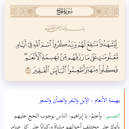
بهيمة الأنعام : الإبل والبقر والضأن والمعز
التفسير:
وأعلِمْ- يا إبراهيم- الناس بوجوب الحج عليهم
يأتوك على مختلف أحوالهم مشاةً وركبانًا على كل ضامر