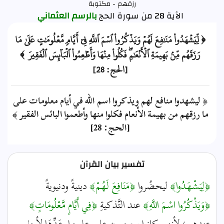
رزقهم - مكتوبة
الآية 28 من سورة الحج
بالرسم العثماني
﴿ لِّيَشۡهَدُواْ مَنَٰفِعَ لَهُمۡ وَيَذۡكُرُواْ ٱسۡمَ ٱللَّهِ فِيٓ أَيَّامٖ مَّعۡلُومَٰتٍ عَلَىٰ مَا
رَزَقَهُم مِّنۢ بَهِيمَةِ ٱلۡأَنۡعَٰمِۖ فَكُلُواْ مِنۡهَا وَأَطۡعِمُواْ ٱلۡبَآئِسَ ٱلۡفَقِيرَ ﴾
[الحج: 28]
﴿ ليشهدوا منافع لهم ويذكروا اسم الله في أيام معلومات على
ما رزقهم من بهيمة الأنعام فكلوا منها وأطعموا البائس الفقير ﴾
[الحج: 28]
تفسير بيان القرآن
﴿لِيَشْهَدُوا﴾
ليحضُروا
﴿مَنَافِعَ لَهُمْ﴾
دينيةً ودنيويةً
﴿وَيَذْكُرُوا اسْمَ اللَّهِ﴾
عند التَّذكيةِ
﴿فِي أَيَّامٍ مَّعْلُومَاتٍ﴾
عندهم؛ لأنهم كانوا يحرِصون على علمِها وعَدِّهَا لأجل