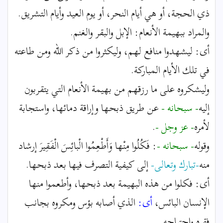
ذي الحجة، أو هي أيام النحر، أو يوم العيد وأيام التشريق.
والمراد ببهيمة الأنعام: الإبل والبقر والغنم.
أى: ليشهدوا منافع لهم، وليكثروا من ذكر الله ومن طاعته
في تلك الأيام المباركة.
وليشكروه على ما رزقهم من بهيمة الأنعام التي يتقربون
إليه
- سبحانه -
عن طريق ذبحها وإراقة دمائها، واستجابة
لأمره
- عز وجل -
.
وقوله
- سبحانه -
: فَكُلُوا مِنْها وَأَطْعِمُوا الْبائِسَ الْفَقِيرَ إرشاد
منه
-تبارك وتعالى-
إلى كيفية التصرف فيها بعد ذبحها.
أى: فكلوا من هذه البهيمة بعد ذبحها، وأطعموا منها
الإنسان البائس،
أى:
الذي أصابه بؤس ومكروه بجانب
فقره واحتياجه.