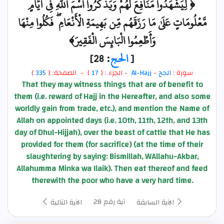
﴿ لِّيَشْهَدُوا مَنَافِعَ لَهُمْ وَيَذْكُرُوا اسْمَ اللَّهِ فِي أَيَّامٍ
مَّعْلُومَاتٍ عَلَىٰ مَا رَزَقَهُم مِّن بَهِيمَةِ الْأَنْعَامِ ۖ فَكُلُوا مِنْهَا
وَأَطْعِمُوا الْبَائِسَ الْفَقِيرَ﴾
[
الحج
: 28]
سورة :
الحج
-
Al-Hajj
- الجزء : (
17
) - الصفحة: (
335
)
That they may witness things that are of benefit to
them (i.e. reward of Hajj in the Hereafter, and also some
worldly gain from trade, etc.), and mention the Name of
Allah on appointed days (i.e. 10th, 11th, 12th, and 13th
day of Dhul-Hijjah), over the beast of cattle that He has
provided for them (for sacrifice) (at the time of their
slaughtering by saying: Bismillah, WAllahu-Akbar,
Allahumma Minka wa Ilaik). Then eat thereof and feed
therewith the poor who have a very hard time.
آية رقم 28
الآية السابقة
الآية التالية