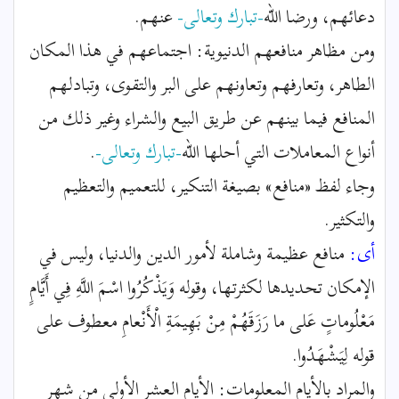
دعائهم، ورضا الله
-تبارك وتعالى-
عنهم.
ومن مظاهر منافعهم الدنيوية: اجتماعهم في هذا المكان
الطاهر، وتعارفهم وتعاونهم على البر والتقوى، وتبادلهم
المنافع فيما بينهم عن طريق البيع والشراء وغير ذلك من
أنواع المعاملات التي أحلها الله
-تبارك وتعالى-
.
وجاء لفظ «منافع» بصيغة التنكير، للتعميم والتعظيم
والتكثير.
أى:
منافع عظيمة وشاملة لأمور الدين والدنيا، وليس في
الإمكان تحديدها لكثرتها، وقوله وَيَذْكُرُوا اسْمَ اللَّهِ فِي أَيَّامٍ
مَعْلُوماتٍ عَلى ما رَزَقَهُمْ مِنْ بَهِيمَةِ الْأَنْعامِ معطوف على
قوله لِيَشْهَدُوا.
والمراد بالأيام المعلومات: الأيام العشر الأولى من شهر