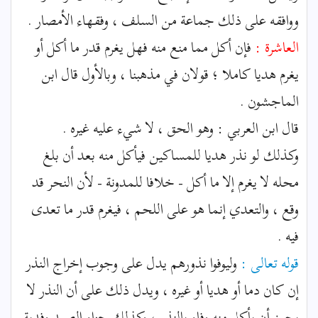
ووافقه على ذلك جماعة من السلف ، وفقهاء الأمصار .
العاشرة :
فإن أكل مما منع منه فهل يغرم قدر ما أكل أو
يغرم هديا كاملا ؛ قولان في مذهبنا ، وبالأول قال ابن
الماجشون .
قال ابن العربي : وهو الحق ، لا شيء عليه غيره .
وكذلك لو نذر هديا للمساكين فيأكل منه بعد أن بلغ
محله لا يغرم إلا ما أكل - خلافا للمدونة - لأن النحر قد
وقع ، والتعدي إنما هو على اللحم ، فيغرم قدر ما تعدى
فيه .
قوله تعالى :
وليوفوا نذورهم يدل على وجوب إخراج النذر
إن كان دما أو هديا أو غيره ، ويدل ذلك على أن النذر لا
يجوز أن يأكل منه وفاء بالنذر ، وكذلك جزاء الصيد وفدية