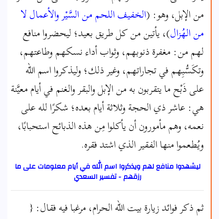
من الإبل، وهو: (
الخفيف اللحم من السَّيْر والأعمال لا
من الهُزال
)، يأتين من كل طريق بعيد؛ ليحضروا منافع
لهم من: مغفرة ذنوبهم، وثواب أداء نسكهم وطاعتهم،
وتكَسُّبِهم في تجاراتهم، وغير ذلك؛ وليذكروا اسم الله
على ذَبْح ما يتقربون به من الإبل والبقر والغنم في أيام معيَّنة
هي: عاشر ذي الحجة وثلاثة أيام بعده؛ شكرًا لله على
نعمه، وهم مأمورون أن يأكلوا مِن هذه الذبائح استحبابًا،
ويُطعموا منها الفقير الذي اشتد فقره.
ليشهدوا منافع لهم ويذكروا اسم الله في أيام معلومات على ما
رزقهم - تفسير السعدي
ثم ذكر فوائد زيارة بيت الله الحرام، مرغبا فيه فقال: {