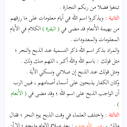
تبتغوا فضلا من ربكم التجارة .
الثانية :
ويذكروا اسم الله في أيام معلومات على ما رزقهم
من بهيمة الأنعام قد مضى في
( البقرة )
الكلام في الأيام
المعلومات والمعدودات .
والمراد بذكر اسم الله ذكر التسمية عند الذبح والنحر ؛
مثل قولك : باسم الله والله أكبر ، اللهم منك ولك .
ومثل قولك عند الذبح إن صلاتي ونسكي الآية .
وكان الكفار يذبحون على أسماء أصنامهم ، فبين الرب
أن الواجب الذبح على اسم الله ؛ وقد مضى في
( الأنعام
.
)
الثالثة :
واختلف العلماء في وقت الذبح يوم النحر ؛ فقال
مالك -
رضي الله عنه
- : بعد صلاة الإمام وذبحه ؛ إلا أن