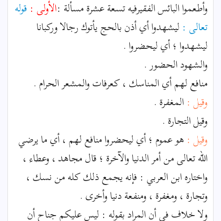
وأطعموا البائس الفقيرفيه تسعة عشرة مسألة :
الأولى :
قوله
تعالى :
ليشهدوا أي أذن بالحج يأتوك رجالا وركبانا
ليشهدوا ؛ أي ليحضروا .
والشهود الحضور .
منافع لهم أي المناسك ، كعرفات والمشعر الحرام .
وقيل :
المغفرة .
وقيل التجارة .
وقيل :
هو عموم ؛ أي ليحضروا منافع لهم ، أي ما يرضي
الله تعالى من أمر الدنيا والآخرة ؛ قال مجاهد ، وعطاء ،
واختاره ابن العربي : فإنه يجمع ذلك كله من نسك ،
وتجارة ، ومغفرة ، ومنفعة دنيا وأخرى .
ولا خلاف في أن المراد بقوله : ليس عليكم جناح أن