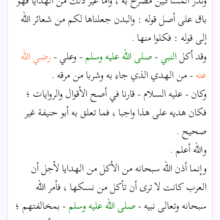
ونذر المساكين مصرح به ، وأما غير ذلك من الهدايا فهو
باق على أصل قوله : والبدن جعلناها لكم من شعائر الله
إلى قوله : فكلوا منها .
وقد أكل
النبي
-
صلى الله عليه وسلم
- وعلي -
رضي الله
عنه
- من الهدي الذي جاء به وشربا من مرقه .
وكان - عليه السلام - قارنا في أصح الأقوال والروايات ؛
فكان هديه على هذا واجبا ، فما تعلق به أبو حنيفة غير
صحيح .
والله أعلم .
وإنما أذن الله سبحانه من الأكل من الهدايا لأجل أن
العرب كانت لا ترى أن تأكل من نسكها ، فأمر الله
سبحانه وتعالى نبيه -
صلى الله عليه وسلم
- بمخالفتهم ؛