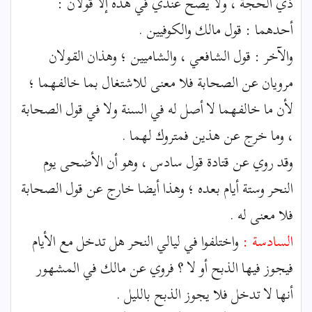
ذي الحجة ، ولا يصح عندي في هذه إلا قولان :
أحدهما : قول مالك والكوفيين .
والآخر : قول الشافعي ، والشاميين ؛ وهذان القولان
مرويان عن الصحابة فلا معنى للاشتغال بما خالفهما ؛
لأن ما خالفهما لا أصل له في السنة ولا في قول الصحابة
، وما خرج عن هذين فمتروك لهما .
وقد روي عن قتادة قول سادس ، وهو أن الأضحى يوم
النحر وستة أيام بعده ؛ وهذا أيضا خارج عن قول الصحابة
فلا معنى له .
السادسة :
واختلفوا في ليالي النحر هل تدخل مع الأيام
فيجوز فيها الذبح أو لا ؟ فروي عن مالك في المشهور
أنها لا تدخل فلا يجوز الذبح بالليل .