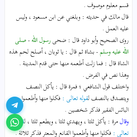
قسم معلوم موصوف .
قال مالك في حديثه : وبلغني عن ابن مسعود ، وليس
عليه العمل .
روى الصحيح وأبو داود قال : ضحى
رسول الله
-
صلى
الله عليه وسلم
- بشاة ثم قال : يا ثوبان ، أصلح لحم هذه
الشاة قال : فما زلت أطعمه منها حتى قدم المدينة .
وهذا نص في الفرض .
واختلف قول الشافعي ؛ فمرة قال : يأكل النصف
ويتصدق بالنصف ل
قوله تعالى :
فكلوا منها وأطعموا
البائس الفقير فذكر شخصين .
وقال
مرة : يأكل ثلثا ، ويهدي ثلثا ، ويطعم ثلثا ، ل
قوله
تعالى :
فكلوا منها وأطعموا القانع والمعتر فذكر ثلاثة .