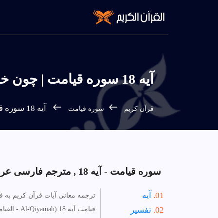
آیه 18 سوره قيامت | چون خوانديمش، تو آن خواندن را پيروى كن.
آیه 18 سوره قيامت - فارسی
قرآن كريم
سوره قيامت
سوره قيامت - آیه 18 , مترجم فارسی عربی انگلیسی.
آیه
ترجمه معانی آیات قرآن کریم به 
تفسیر
قيامت آیه 18 (Al-Qiyamah - القيامة).