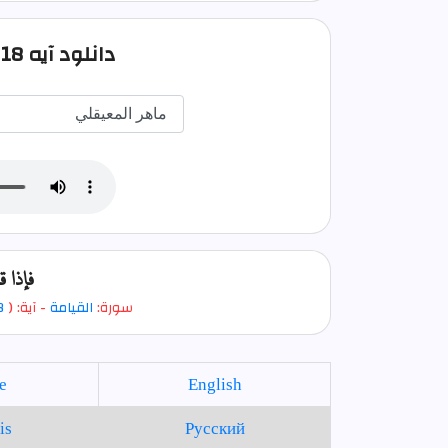
دانلود آيه 18 سوره قيامت صوتی
فإذا ق
سورة:
القيامة
- آية: (
8
e
English
is
Русский