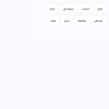
فتح
حجرات
سوره ق
نجم
الرحمن
واقعه
حشر
ملك