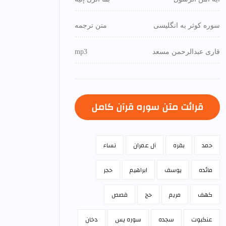
سوره کوثر به انگلیسی
متن ترجمه
قاری عبدالرحمن مسعد
mp3
قرائت متن سوره قرآن كامل
حمد
بقره
آل عمران
نساء
مائده
يوسف
ابراهيم
حجر
كهف
مريم
حج
قصص
عنكبوت
سجده
سوره يس
دخان