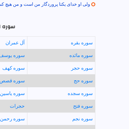
ولى او خداى يكتا پروردگار من است و من هيچ ك
سوره ای
سوره بقره
آل عمران
سوره مائده
سوره يوسف
سوره حجر
سوره كهف
سوره حج
سوره قصص
سوره سجده
سوره ياسين
سوره فتح
حجرات
سوره نجم
سوره رحمن