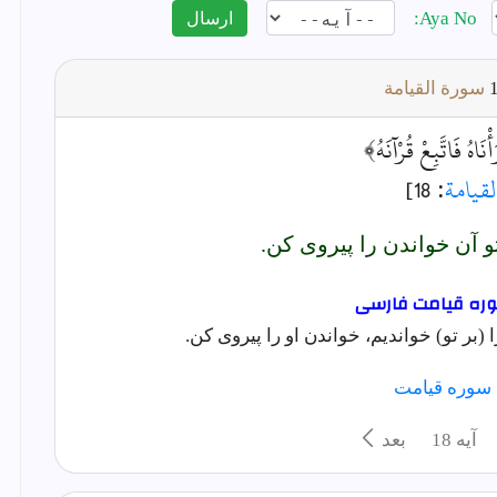
Aya No:
ارسال
سورة القيامة
أْنَاهُ فَاتَّبِعْ قُرْآنَهُ﴾
لقيامة
: 18]
 آن خواندن را پيروى كن.
بر تو) خواندیم، خواندن او را پیروی کن.
 سوره قيامت
آيه 18
بعد