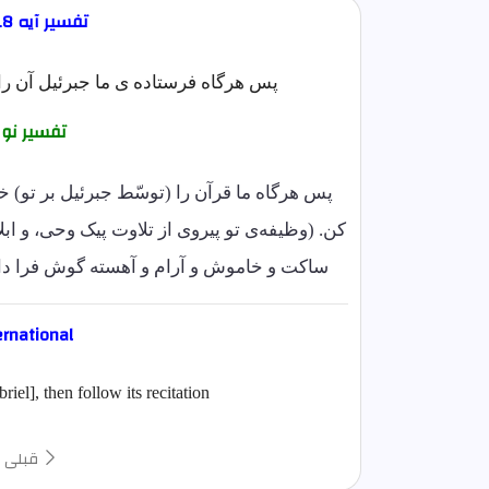
تفسیر آیه 18 سوره قيامت مختصر
پس هرگاه فرستاده ی ما جبرئیل آن را
تفسیر نو
پس هرگاه ما قرآن را (توسّط جبرئیل بر تو) خو
کن. (وظیفه‌ی تو پیروی از تلاوت پیک وحی، و ابلا
ساکت و خاموش و آرام و آهسته گوش فرا دادن
ernational
el], then follow its recitation.
قبلی