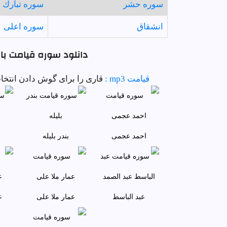
سوره حشر
سوره تبارك
انشقاق
سوره اعلى
دانلود سوره قيامت با 
قيامت mp3 :
قاری را برای گوش دادن انتخاب 
احمد عجمى
بندر بليله
عبد الباسط
عمار ملا علی
ع