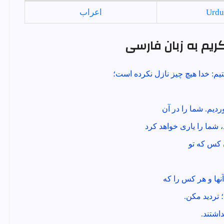
Urdu
اعراب
 کریم به زبان فارسی
تيم: خدا هيچ چيز نازل نكرده است؛
ورديم. شما را در آن
د، شما را يارى خواهد كرد
 كس كه تو
نها و هر كس را كه
 ترديد مكن.
اشتند.