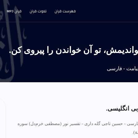
فهرست قرآن
تلاوت قرآن
قرآن MP3
فارسی - حسین تاجی گله داری - تفسیر نور (مصطفی خرم‌دل) سوره