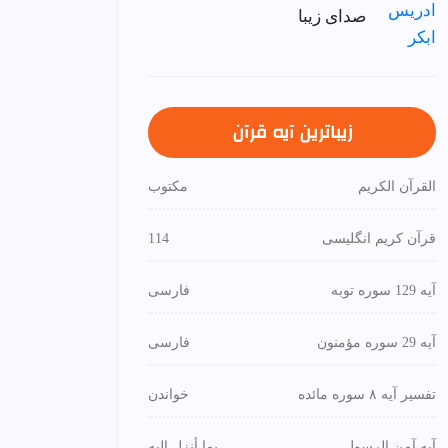
صدای زیبا
زیباترین آیه قرآن
القرآن الكريم
مكتوب
قرآن کریم انگلیسی
114
آیه 129 سوره توبه
فارسی
آیه 29 سوره مؤمنون
فارسی
تفسیر آیه ۸ سوره مائده
خواندن
آیه آمن الرسول
بما أنزل إليه