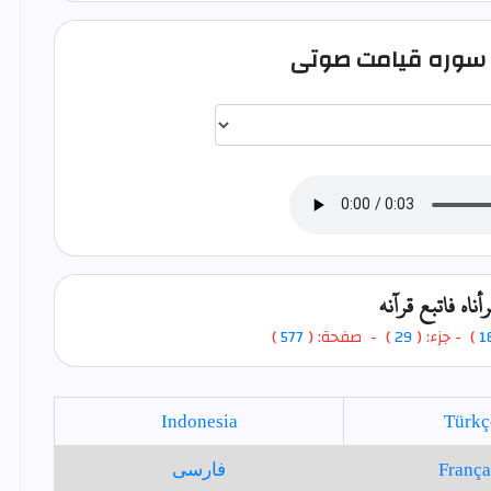
اختيار قارئ الآية
رأناه فاتبع قرآنه
1
)
- جزء: (
29
) - صفحة: (
577
)
Indonesia
Türkç
França
فارسی