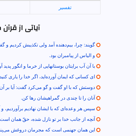
تفسير
آیاتی از قرآن
گويند: چرا، بيم‌دهنده آمد ولى تكذيبش كرديم و گف
و الياس از پيامبران بود.
با آن آب برايتان بوستانهايى از خرما و انگور پديد آ
اى كسانى كه ايمان آورده‌ايد، اگر خدا را يارى كني
دوستش كه با او گفت و گو مى‌كرد گفت: آيا بر آن
آنان را تا چندى در گمراهيشان رها كن.
سپس هر وعده‌اى كه با ايشان نهاديم برآورديم، و آ
آنچه از جانب خدا بر تو نازل شده، حقّ همان است؛
اين همان جهنمى است كه مجرمان دروغش مى‌پند