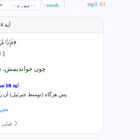
mp3
surah :
آية
18
﴿فَإِذَا قَرَ
[
ا
چون خوانديمش، تو
آیه 18 سوره قيامت فارسى
پس هرگاه (توسط جبرئیل) آن را (
متن
قبلی