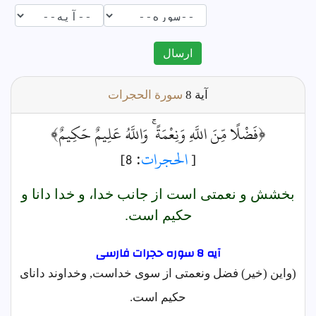
ارسال
آية
8
سورة الحجرات
﴿فَضْلًا مِّنَ اللَّهِ وَنِعْمَةً ۚ وَاللَّهُ عَلِيمٌ حَكِيمٌ﴾
[
الحجرات
: 8]
بخشش و نعمتى است از جانب خدا، و خدا دانا و
حكيم است.
آیه 8 سوره حجرات فارسى
(واین (خیر) فضل ونعمتی از سوی خداست, وخداوند دانای
حکیم است.