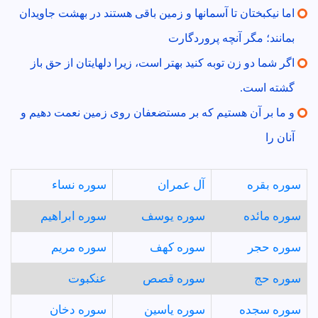
اما نيكبختان تا آسمانها و زمين باقى هستند در بهشت جاويدان
بمانند؛ مگر آنچه پروردگارت
اگر شما دو زن توبه كنيد بهتر است، زيرا دلهايتان از حق باز
گشته است.
و ما بر آن هستيم كه بر مستضعفان روى زمين نعمت دهيم و
آنان را
سوره بقره
آل عمران
سوره نساء
سوره مائده
سوره يوسف
سوره ابراهيم
سوره حجر
سوره كهف
سوره مريم
سوره حج
سوره قصص
عنكبوت
سوره سجده
سوره ياسين
سوره دخان