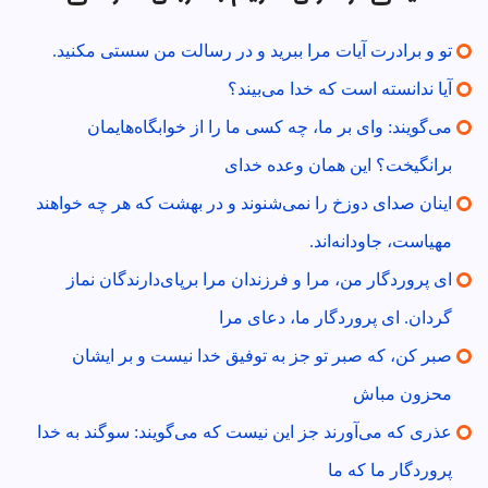
تو و برادرت آيات مرا ببريد و در رسالت من سستى مكنيد.
آيا ندانسته است كه خدا مى‌بيند؟
مى‌گويند: واى بر ما، چه كسى ما را از خوابگاه‌هايمان
برانگيخت؟ اين همان وعده خداى
اينان صداى دوزخ را نمى‌شنوند و در بهشت كه هر چه خواهند
مهياست، جاودانه‌اند.
اى پروردگار من، مرا و فرزندان مرا برپاى‌دارندگان نماز
گردان. اى پروردگار ما، دعاى مرا
صبر كن، كه صبر تو جز به توفيق خدا نيست و بر ايشان
محزون مباش
عذرى كه مى‌آورند جز اين نيست كه مى‌گويند: سوگند به خدا
پروردگار ما كه ما