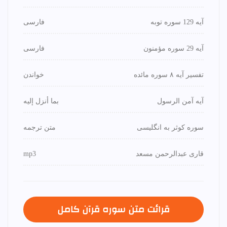
آیه 129 سوره توبه
فارسی
آیه 29 سوره مؤمنون
فارسی
تفسیر آیه ۸ سوره مائده
خواندن
آیه آمن الرسول
بما أنزل إليه
سوره کوثر به انگلیسی
متن ترجمه
قاری عبدالرحمن مسعد
mp3
قرائت متن سوره قرآن كامل