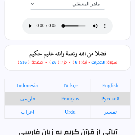
اختيار قارئ الآية
فضلا من الله ونعمة والله عليم حكيم
سورة:
الحجرات
- آية: (
8
)
- جزء: (
26
) - صفحة: (
516
)
Indonesia
Türkçe
English
Русский
Français
فارسی
تفسير
Urdu
اعراب
آیاتی از قرآن کریم به زبان فارسی