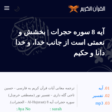
🌙
آیه 8 سوره حجرات | بخشش و
نعمتى است از جانب خدا، و خدا
دانا و حكيم
آیه
ترجمه معانی آیات قرآن کریم به فارسی - حسین
تفسیر
تاجی گله داری - تفسیر نور (مصطفی خرم‌دل)
سوره حجرات آیه 8 (Al-Hujuraat - الحجرات).
mp3
Aya No:
surah :