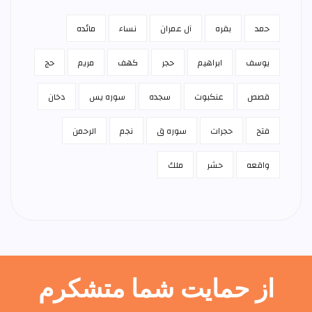
حمد
بقره
آل عمران
نساء
مائده
يوسف
ابراهيم
حجر
كهف
مريم
حج
قصص
عنكبوت
سجده
سوره يس
دخان
فتح
حجرات
سوره ق
نجم
الرحمن
واقعه
حشر
ملك
از حمایت شما متشکرم