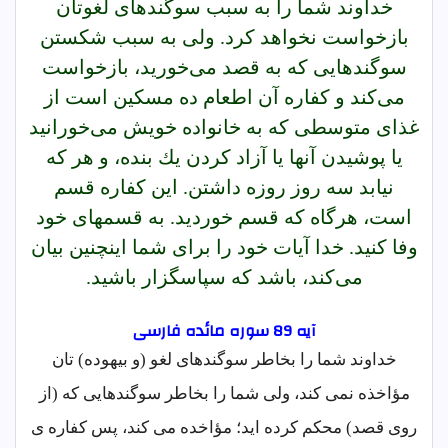
خداوند شما را به سبب سوگندهاى لغوتان
بازخواست نخواهد كرد. ولى به سبب شكستن
سوگندهايى كه به قصد مى‌خوريد، بازخواست
مى‌كند و كفاره آن اطعام ده مسكين است از
غذاى متوسطى كه به خانواده خويش مى‌خورانيد
يا پوشيدن آنها يا آزاد كردن يك بنده، و هر كه
نيابد سه روز روزه داشتن. اين كفاره قسم
است، هرگاه كه قسم خورديد. به قسمهاى خود
وفا كنيد. خدا آيات خود را براى شما اينچنين بيان
مى‌كند، باشد كه سپاسگزار باشيد.
آیه 89 سوره مائده فارسى
خداوند شما را بخاطر سوگندهای لغو (و بیهوده) تان
مؤاخذه نمی کند، ولی شما را بخاطر سوگندهایی که (از
روی قصد) محکم کرده اید؛ مؤاخده می کند، پس کفاره ی