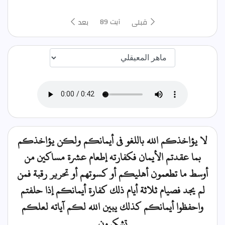
آیت 89
قبلی
بعد
اختيار قارئ الآية
لا يؤاخذكم الله باللغو في أيمانكم ولكن يؤاخذكم
بما عقدتم الأيمان فكفارته إطعام عشرة مساكين من
أوسط ما تطعمون أهليكم أو كسوتهم أو تحرير رقبة فمن
لم يجد فصيام ثلاثة أيام ذلك كفارة أيمانكم إذا حلفتم
واحفظوا أيمانكم كذلك يبين الله لكم آياته لعلكم
تشكرون