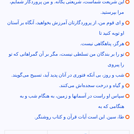
اين شريعت شماست، شريعتى يگانه. و من پروردگار شمايم،
مرا بپرستيد.
و اى قوم من، از پروردگارتان آمرزش بخواهيد، آنگاه بر آستان
او توبه كنيد تا
هرگز، پناهگاهى نيست.
تو را بر بندگان من تسلطى نيست، مگر بر آن گمراهانى كه تو
را پيروى
شب و روز، بى آنكه فتورى در آنان پديد آيد، تسبيح مى‌گويند.
و گياه و درخت سجده‌اش مى‌كنند.
سپاس او راست در آسمانها و زمين، به هنگام شب و به
هنگامى كه به
طا، سين. اين است آيات قرآن و كتاب روشنگر.