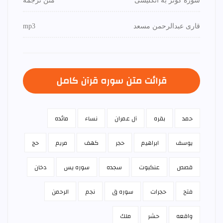
سوره کوثر به انگلیسی
متن ترجمه
قاری عبدالرحمن مسعد
mp3
قرائت متن سوره قرآن كامل
حمد
بقره
آل عمران
نساء
مائده
يوسف
ابراهيم
حجر
كهف
مريم
حج
قصص
عنكبوت
سجده
سوره يس
دخان
فتح
حجرات
سوره ق
نجم
الرحمن
واقعه
حشر
ملك