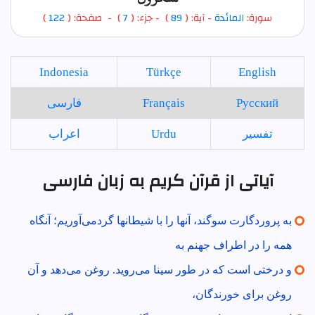
سورة:
المائدة
- آية: (
89
)
- جزء: (
7
) - صفحة: (
122
)
Indonesia
Türkçe
English
Русский
Français
فارسی
تفسير
Urdu
اعراب
آیاتی از قرآن کریم به زبان فارسی
به پروردگارت سوگند، آنها را با شيطانها گردمى‌آوريم؛ آنگاه
همه را در اطراف جهنم به
و درختى است كه در طور سينا مى‌رويد. روغن مى‌دهد و آن
روغن براى خورندگان،