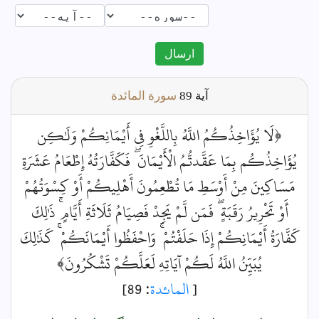
ارسال
آية
89
سورة المائدة
﴿لَا يُؤَاخِذُكُمُ اللَّهُ بِاللَّغْوِ فِي أَيْمَانِكُمْ وَلَٰكِن
يُؤَاخِذُكُم بِمَا عَقَّدتُّمُ الْأَيْمَانَ ۖ فَكَفَّارَتُهُ إِطْعَامُ عَشَرَةِ
مَسَاكِينَ مِنْ أَوْسَطِ مَا تُطْعِمُونَ أَهْلِيكُمْ أَوْ كِسْوَتُهُمْ
أَوْ تَحْرِيرُ رَقَبَةٍ ۖ فَمَن لَّمْ يَجِدْ فَصِيَامُ ثَلَاثَةِ أَيَّامٍ ۚ ذَٰلِكَ
كَفَّارَةُ أَيْمَانِكُمْ إِذَا حَلَفْتُمْ ۚ وَاحْفَظُوا أَيْمَانَكُمْ ۚ كَذَٰلِكَ
يُبَيِّنُ اللَّهُ لَكُمْ آيَاتِهِ لَعَلَّكُمْ تَشْكُرُونَ﴾
[
المائدة
: 89]