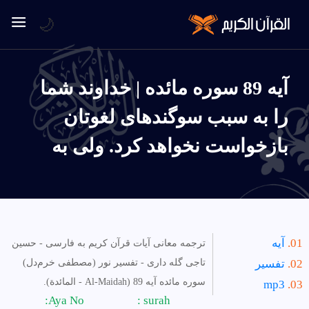
🌙
آیه 89 سوره مائده | خداوند شما
را به سبب سوگندهاى لغوتان
بازخواست نخواهد كرد. ولى به
آیه
ترجمه معانی آیات قرآن کریم به فارسی - حسین
تفسیر
تاجی گله داری - تفسیر نور (مصطفی خرم‌دل)
سوره مائده آیه 89 (Al-Maidah - المائدة).
mp3
Aya No:
surah :