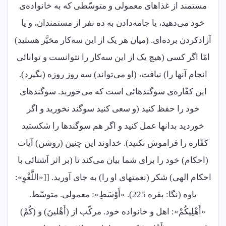
مستمند از غذاهای معمولی و متوسّطی که به خانواده‌ی
خود می‌دهید، یا جامه‌دادن به ده نفر از مستمندان، و یا
آزادکردن برده‌ای. (میان هر یک از این سه‌کار مخیَّر هستید)
امّا اگر کسی (هیچ یک از این سه‌کار را نتوانست و توانائی
انجام آنها را) نیافت، (او می‌تواند) سه روز روزه (بگیرد).
این کفّاره‌ی سوگندهائی است که می‌خورید. سوگندهای
خود را حفظ کنید (و سعی کنید سوگند نخورید و اگر
خوردید بدانها عمل کنید و اگر هم سوگندها را شکستید
کفّاره را فراموش نکنید). خداوند این چنین (روشن) آیات
(احکام) خود را برای شما بیان می‌کند تا (بر اثر آشنائی با
احکام الهی) شکر (نعمتهای او را) به جای آورید. [[«اللَّغْوِ»:
یاوه (نگا: بقره 225). «أَوْسَطِ»: معمولی. متوسّط.
«أَهْلِیکُمْ»: اهل و خانواده خود. مرکّب از (أَهْلینَ) و (کُمْ)