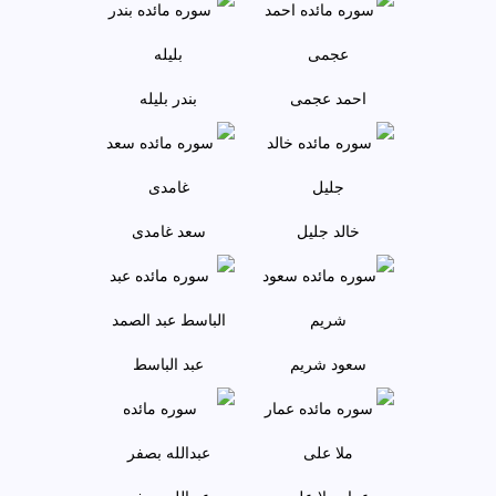
احمد عجمى
بندر بليله
خالد جليل
سعد غامدی
سعود شريم
عبد الباسط