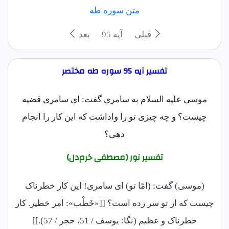
متن سوره طه
قبلی
آيه 95
بعد
تفسیر آیه 95 سوره طه مختصر
موسی علیه السلام به سامری گفت: ای سامری قضیه
چیست؟ و چه چیزی تو را واداشت که این کار را انجام
دهی؟
تفسیر نور (مصطفی خرم‌دل)
(موسی) گفت: (امّا تو) ای سامری! این کار خطرناک
چیست که از تو سر زده است؟ [[«خَطْب»: امر خطیر. کار
خطرناک و عظیم (نگا: یوسف / 51، حجر / 57).]]