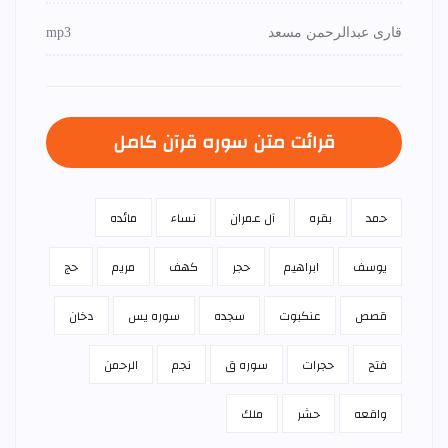
قاری عبدالرحمن مسعد
mp3
قرائت متن سوره قرآن كامل
حمد
بقره
آل عمران
نساء
مائده
يوسف
ابراهيم
حجر
كهف
مريم
حج
قصص
عنكبوت
سجده
سوره يس
دخان
فتح
حجرات
سوره ق
نجم
الرحمن
واقعه
حشر
ملك