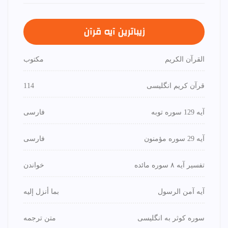
زیباترین آیه قرآن
القرآن الكريم
مكتوب
قرآن کریم انگلیسی
114
آیه 129 سوره توبه
فارسی
آیه 29 سوره مؤمنون
فارسی
تفسیر آیه ۸ سوره مائده
خواندن
آیه آمن الرسول
بما أنزل إليه
سوره کوثر به انگلیسی
متن ترجمه