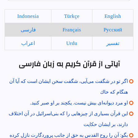
Indonesia
Türkçe
English
Русский
Français
فارسی
تفسير
Urdu
اعراب
آیاتی از قرآن کریم به زبان فارسی
اگر تو در شگفت مى‌آيى، شگفت سخن ايشان است كه آيا آن
هنگام كه خاك
او مرد ديوانه‌اى بيش نيست. يكچند بر او صبر كنيد.
اين قرآن بسيارى از چيزهايى را كه بنى‌اسرائيل در آن اختلاف
دارند، بر ايشان حكايت
بگو: آن را روح القدس به حق از جانب پروردگارت نازل كرده