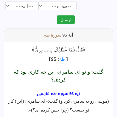
ارسال
آية
95
سورة طه
﴿قَالَ فَمَا خَطْبُكَ يَا سَامِرِيُّ﴾
[
طه
: 95]
گفت: و تو اى سامرى، اين چه كارى بود كه
كردى؟
آیه 95 سوره طه فارسى
(موسی رو به سامری کرد و) گفت:«ای سامری! (این) کار
تو چیست؟ (چرا چنین کرده ای؟)».