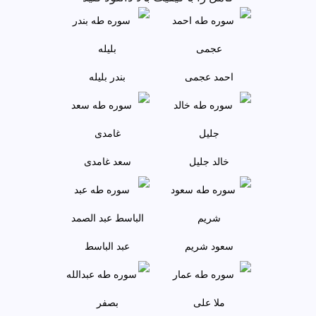
احمد عجمى
بندر بليله
خالد جليل
سعد غامدی
سعود شريم
عبد الباسط