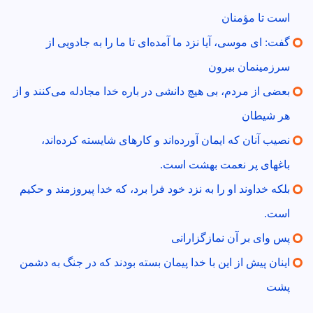
است تا مؤمنان
گفت: اى موسى، آيا نزد ما آمده‌اى تا ما را به جادويى از
سرزمينمان بيرون
بعضى از مردم، بى هيچ دانشى در باره خدا مجادله مى‌كنند و از
هر شيطان
نصيب آنان كه ايمان آورده‌اند و كارهاى شايسته كرده‌اند،
باغهاى پر نعمت بهشت است.
بلكه خداوند او را به نزد خود فرا برد، كه خدا پيروزمند و حكيم
است.
پس واى بر آن نمازگزارانى‌
اينان پيش از اين با خدا پيمان بسته بودند كه در جنگ به دشمن
پشت