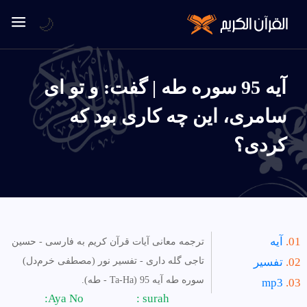
🌙
آیه 95 سوره طه | گفت: و تو اى
سامرى، اين چه كارى بود كه
كردى؟
آیه
ترجمه معانی آیات قرآن کریم به فارسی - حسین
تفسیر
تاجی گله داری - تفسیر نور (مصطفی خرم‌دل)
سوره طه آیه 95 (Ta-Ha - طه).
mp3
Aya No:
surah :