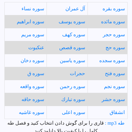
سوره بقره
آل عمران
سوره نساء
سوره مائده
سوره يوسف
سوره ابراهيم
سوره حجر
سوره كهف
سوره مريم
سوره حج
سوره قصص
عنكبوت
سوره سجده
سوره ياسين
سوره دخان
سوره فتح
حجرات
سوره ق
سوره نجم
سوره رحمن
سوره واقعه
سوره حشر
سوره تبارك
سوره حاقه
انشقاق
سوره اعلى
سوره غاشيه
طه mp3 :
قاری را برای گوش دادن انتخاب کنید و فصل طه
کامل را با کیفیت بالا دانلود کنید