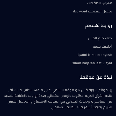
فهرس الصفحات
تحميل المصحف duc word
روابط تهمكم
دعاء ختم القرآن
أحاديث نبوية
Ayatul kursi in english
surah baqarah last 2 ayat
نبذة عن موقعنا
إن موقع سورة قرآن هو موقع اسلامي على منهاج الكتاب و السنة ,
يقدم القرآن الكريم مكتوب بالرسم العثماني بعدة روايات بالاضافة للعديد
من التفاسير و ترجمات المعاني مع امكانية الاستماع و التحميل للقرآن
الكريم بصوت أشهر قراء العالم الاسلامي .