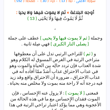
سورة:
الأعلى
- آية: (
13
)
- جزء: (
30
) - صفحة: (
592
)
أوجه البلاغة
»
ثم لا يموت فيها ولا يحيا
:
ثُمَّ لَا يَمُوتُ فِيهَا وَلَا يَحْيَى
( 13 )
،
وجملة
{ ثم لا يموت فيها ولا يحيى }
عطف على جملة
{ يصلى النار الكبرى }
فهي صِلة ثانية .
و
( ثم )
للتراخي الرتبي تدل على أن معطوفها
متراخي الرتبة في الغرض المسوق له الكلام وهو
شدة العذاب فإن تردد حالِه بين الحياة والموت وهو
في عذاب الاحتراق عذاب أشدّ ممّا أفاده أنه في
عذاب الاحتراق ، ضرورة أن الاحتراق واقع وقد زيد
فيه درجة أنه لا راحة منه بموت ولا مخلص منه بحياة .
فمعنى
{ لا يموت }
: لا يزول عنه الإِحساس ، فإن
الموت فقدان الإِحساس مع ما في هذه الحالة من
الأعجوبة وهي مما يؤكد اعتبار تراخي الرتبة في هذا