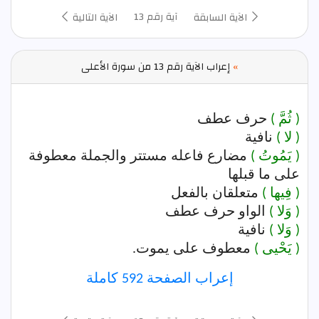
آية رقم 13
الآية السابقة
الآية التالية
»
إعراب الآية رقم 13 من سورة الأعلى
( ثُمَّ )
حرف عطف
( لا )
نافية
( يَمُوتُ )
مضارع فاعله مستتر والجملة معطوفة
على ما قبلها
( فِيها )
متعلقان بالفعل
( وَلا )
الواو حرف عطف
( وَلا )
نافية
( يَحْيى )
معطوف على يموت.
إعراب الصفحة 592 كاملة