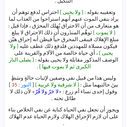
التنكيل .
وتعقيبه بقوله :
{ ولا يحيى }
احتراس لدفع توهم أن
يراد بنفي الموت عنهم أنهم استراحوا من العذاب لما
هو متعارف من أن الاحتراق يُهلك المحرَق ، فإذا قيل :
{ لا يموت }
توهَّم المنذَرون أن ذلك الاحتراق لا يبلغ
مبلغ الإِهلاك فيبقى المحرق حياً فيظن أنه إحراق هيّن
فيكون مسلاة للمهددين فلدفع ذلك عطف عليه
{ ولا
يحيى }
، أي حياة خالصة من الآلام والقرينة على
الوصف المذكور مقابلة ولا يحيى بقوله :
{ يصلى النار
الكبرى ثم لا يموت فيها }
.
وليس هذا من قبيل نفي وصفين لإثبات حالةٍ وسَطٍ
بينَ حالتيهما مثل :
{ لا شرقية ولا غربية }
[
النور
: 35
]
وقول إحدى نساء أم زرع : «
لا حَرّ ولا قُرّ
» لأن ذلك لا
طائل تحته .
ويجوز أن نجعل نفي الحياة كناية عن نفي الخلاص بناء
على أن لازم الإِحراق الهلاك ولازم الحياة عدم الهلاك
.