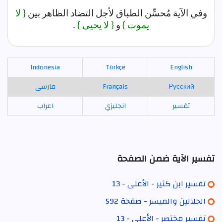
وفي الآية مُحسِّن الطباق لأجل التضاد الظاهر بين
{ لا
يموت }
و
{ لا يحيى }
.
Indonesia
Türkçe
English
Русский
Français
فارسی
تفسير
انجليزي
اعراب
تفسير الآية ضمن الصفحة
تفسير ابن كثير - الأعلى - 13
الجلالين والميسر - صفحة 592
تفسير مختصر - الأعلى - 13