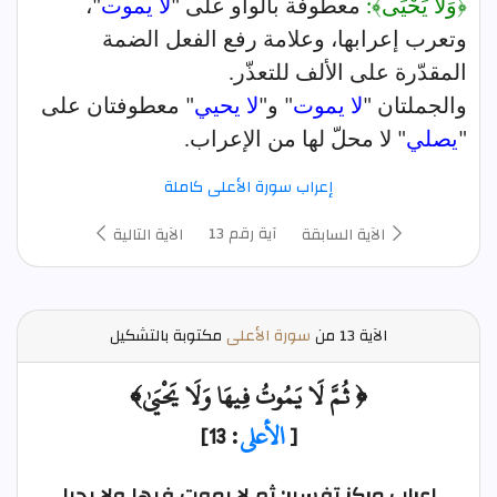
﴿وَلَا يَحْيَى﴾:
معطوفة بالواو على "
لا يموت
"،
وتعرب إعرابها، وعلامة رفع الفعل الضمة
المقدّرة على الألف للتعذّر.
والجملتان "
لا يموت
" و"
لا يحيي
" معطوفتان على
"
يصلي
" لا محلّ لها من الإعراب.
إعراب سورة الأعلى كاملة
آية رقم 13
الآية السابقة
الآية التالية
الآية
13 من
سورة الأعلى
مكتوبة بالتشكيل
﴿ ثُمَّ لَا يَمُوتُ فِيهَا وَلَا يَحْيَىٰ﴾
[
الأعلى
: 13]
إعراب مركز تفسير: ثم لا يموت فيها ولا يحيا