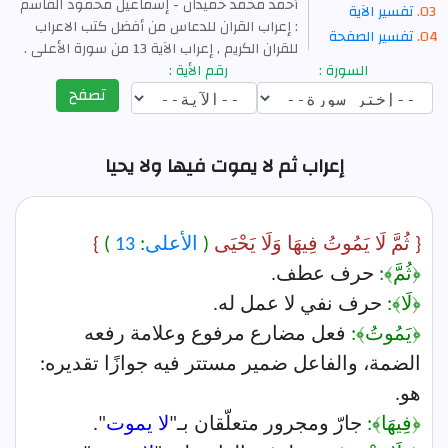
أحمد محمد حمیدان - إسماعیل محمود القاسم
تفسير الآية
: إعراب القران للدعاس من أفضل كتب الاعراب
تفسير الصفحة
للقران الكريم , إعراب الآية 13 من سورة الأعلى .
السورة :
رقم الأية :
تصفح
إعراب ثم لا يموت فيها ولا يحيا
{ ثُمَّ لَا يَمُوتُ فِيهَا وَلَا يَحْيَى
(
الأعلى
:
13
)
}
﴿ثُمَّ﴾:
حرف عطف.
﴿لَا﴾:
حرف نفي لا عمل له.
﴿يَمُوتُ﴾:
فعل مضارع مرفوع وعلامة رفعه
الضمة، والفاعل ضمير مستتر فيه جوازًا تقديره:
هو.
﴿فِيهَا﴾:
جارّ ومجرور متعلّقان بـ"
لا يموت
".