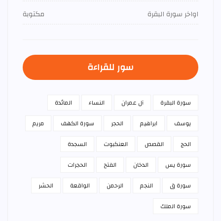
اواخر سورة البقرة
مكتوبة
سور للقراءة
سورة البقرة
آل عمران
النساء
المائدة
يوسف
ابراهيم
الحجر
سورة الكهف
مريم
الحج
القصص
العنكبوت
السجدة
سورة يس
الدخان
الفتح
الحجرات
سورة ق
النجم
الرحمن
الواقعة
الحشر
سورة الملك