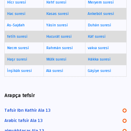
Hicr suresi
Kehf suresi
Meryem suresi
Hac suresi
Kasas suresi
Ankebût suresi
As-Sajdah
Yâsîn suresi
Duhân suresi
fetih suresi
Hucurât suresi
Kâf suresi
Necm suresi
Rahmân suresi
vakıa suresi
Haşr suresi
Mülk suresi
Hâkka suresi
İnşikâk suresi
Alâ suresi
Gâşiye suresi
Arapça tefsir
Tafsir Ibn Kathir Ala 13
Arabic tafsir Ala 13
almukhtasar Ala 13