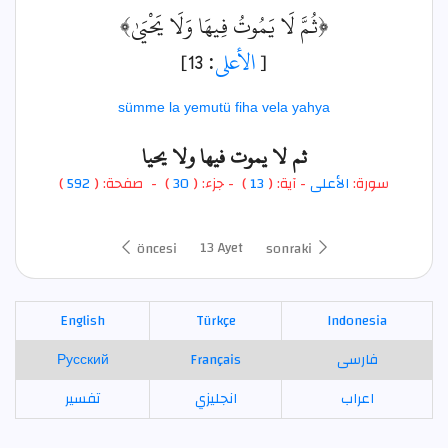
﴿ثُمَّ لَا يَمُوتُ فِيهَا وَلَا يَحْيَىٰ﴾
: 13]
الأعلى
[
sümme la yemutü fiha vela yahya
ثم لا يموت فيها ولا يحيا
)
592
) - صفحة: (
30
- جزء: (
)
13
- آية: (
الأعلى
سورة:
13 Ayet
öncesi
sonraki
English
Türkçe
Indonesia
Русский
Français
فارسی
اعراب
انجليزي
تفسير