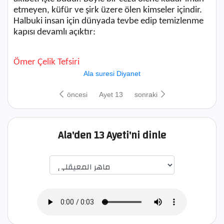
etmeyen, küfür ve şirk üzere ölen kimseler içindir.
Halbuki insan için dünyada tevbe edip temizlenme
kapısı devamlı açıktır:
Ömer Çelik Tefsiri
Ala suresi Diyanet
öncesi
Ayet 13
sonraki
Ala'den 13 Ayeti'ni dinle
اختيار قارئ الآية