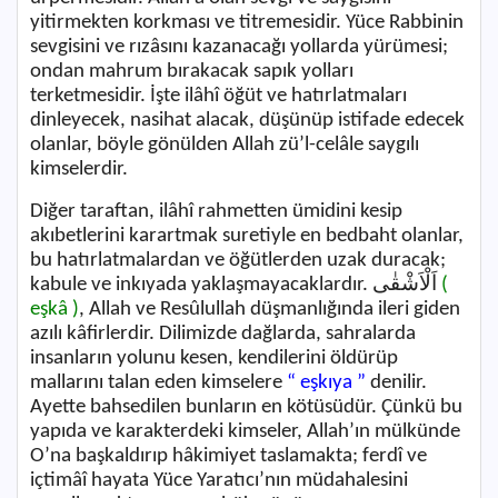
yitirmekten korkması ve titremesidir. Yüce Rabbinin
sevgisini ve rızâsını kazanacağı yollarda yürümesi;
ondan mahrum bırakacak sapık yolları
terketmesidir. İşte ilâhî öğüt ve hatırlatmaları
dinleyecek, nasihat alacak, düşünüp istifade edecek
olanlar, böyle gönülden Allah zü’l-celâle saygılı
kimselerdir.
Diğer taraftan, ilâhî rahmetten ümidini kesip
akıbetlerini karartmak suretiyle en bedbaht olanlar,
bu hatırlatmalardan ve öğütlerden uzak duracak;
kabule ve inkıyada yaklaşmayacaklardır.
اَلْاَشْقٰى
(
eşkâ )
, Allah ve Resûlullah düşmanlığında ileri giden
azılı kâfirlerdir. Dilimizde dağlarda, sahralarda
insanların yolunu kesen, kendilerini öldürüp
mallarını talan eden kimselere
“ eşkıya ”
denilir.
Ayette bahsedilen bunların en kötüsüdür. Çünkü bu
yapıda ve karakterdeki kimseler, Allah’ın mülkünde
O’na başkaldırıp hâkimiyet taslamakta; ferdî ve
içtimâî hayata Yüce Yaratıcı’nın müdahalesini