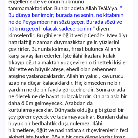
engellemekte ve onun hükmünü
tanımamaktadırlar. Bunlar adeta Allah Teâlâ’ya:
“
Bu dünya benimdir; burada ne senin, ne kitabının
ne de Peygamberinin sözü geçer. Burada sözü ve
hükmü geçerli olacak sadece benim ”
diyen
kimselerdir. Bu gibilere öğüt verip Cenâb-ı Mevlâ’yı
hatırlattığın zaman duymazlıktan gelir, yüzlerini
çevirirler. Bununla kalmaz, fırsat bulunca Allah’a
karşı savaş ilan ederler. İşte ilâhî ikazlara kulak
tıkayıp öğüt almaktan yüz çeviren o tînetteki kişiler
âhirette en büyük ateşe, ebedî olan cehennem
ateşine yaslanacaklardır. Allah’ın yakıcı, kavurucu
azabına düçar kalacaklardır. Hiç kimseden ne bir
yardım ne de bir fayda göreceklerdir. Sonra orada
ne ölecek ne de hayat bulacaklardır. Onlara asla bir
daha ölüm gelmeyecek. Azabdan da
kurtulamayacaklar. Dünyada olduğu gibi güzel bir
şey göremeyecek ve tadamayacaklar. Bundan daha
büyük bir bedbahtlık düşünülemez. İlâhî
hikmetlere, öğüt ve nasihatlara sırt çevirenlerin feci
akıbeti işte budur. Böyle bir ceza ölene kadar iman