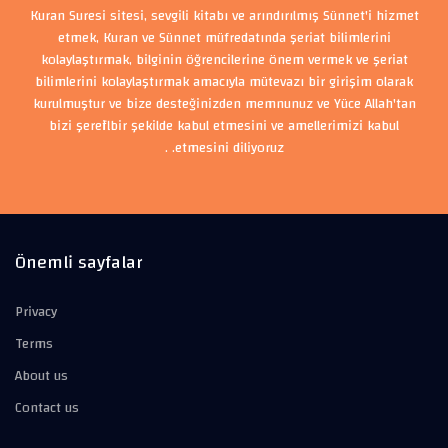
Kuran Suresi sitesi, sevgili kitabı ve arındırılmış Sünnet'i hizmet
etmek, Kuran ve Sünnet müfredatında şeriat bilimlerini
kolaylaştırmak, bilginin öğrencilerine önem vermek ve şeriat
bilimlerini kolaylaştırmak amacıyla mütevazı bir girişim olarak
kurulmuştur ve bize desteğinizden memnunuz ve Yüce Allah'tan
bizi şerefli bir şekilde kabul etmesini ve amellerimizi kabul
etmesini diliyoruz. .
Önemli sayfalar
Privacy
Terms
About us
Contact us