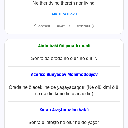
Neither dying therein nor living.
Ala suresi oku
öncesi
Ayet 13
sonraki
Abdulbaki Gölpınarlı meali
Sonra da orada ne ölür, ne dirilir.
Azerice Bunyadov Memmedeliyev
Orada nə öləcək, nə də yaşayacaqdır! (Nə ölü kimi ölü,
nə də diri kimi diri olacaqdır!)
Kuran Araştırmaları Vakfı
Sonra o, ateşte ne ölür ne de yaşar.