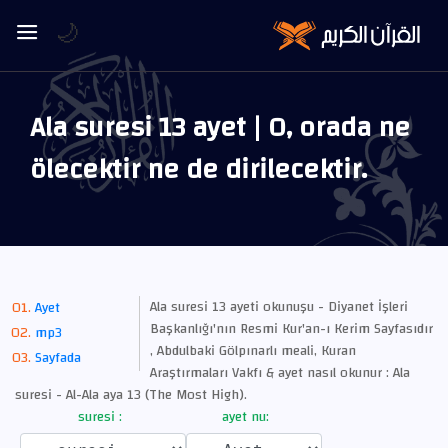
🌙
Ala suresi 13 ayet | O, orada ne
ölecektir ne de dirilecektir.
Ala suresi 13 ayeti okunuşu - Diyanet İşleri
Ayet
Başkanlığı'nın Resmi Kur'an-ı Kerim Sayfasıdır
mp3
, Abdulbaki Gölpınarlı meali, Kuran
Sayfada
Araştırmaları Vakfı & ayet nasıl okunur : Ala
suresi - Al-Ala aya 13 (The Most High).
suresi :
ayet nu: