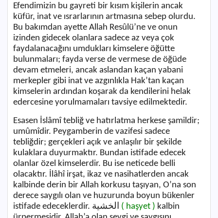
Efendimizin bu gayreti bir kısım kişilerin ancak
küfür, inat ve ısrarlarının artmasına sebep olurdu.
Bu bakımdan ayette Allah Resûlü’ne ve onun
izinden gidecek olanlara sadece az veya çok
faydalanacağını umdukları kimselere öğütte
bulunmaları; fayda verse de vermese de öğüde
devam etmeleri, ancak aslandan kaçan yabani
merkepler gibi inat ve azgınlıkla Hak’tan kaçan
kimselerin ardından koşarak da kendilerini helak
edercesine yorulmamaları tavsiye edilmektedir.
Esasen İslâmî tebliğ ve hatırlatma herkese şamildir;
umûmîdir. Peygamberin de vazifesi sadece
tebliğdir; gerçekleri açık ve anlaşılır bir şekilde
kulaklara duyurmaktır. Bundan istifade edecek
olanlar özel kimselerdir. Bu ise neticede belli
olacaktır. İlâhî irşat, ikaz ve nasihatlerden ancak
kalbinde derin bir Allah korkusu taşıyan, O’na son
derece saygılı olan ve huzurunda boyun bükenler
istifade edeceklerdir.
الخشية
( haşyet )
kalbin
ürpermesidir. Allah’a olan sevgi ve saygısını