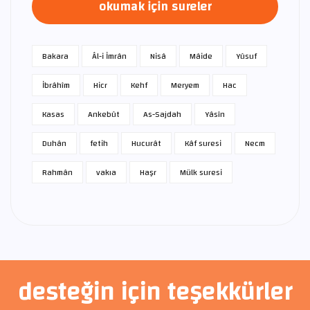
okumak için sureler
Bakara
Âl-i İmrân
Nisâ
Mâide
Yûsuf
İbrâhîm
Hicr
Kehf
Meryem
Hac
Kasas
Ankebût
As-Sajdah
Yâsîn
Duhân
fetih
Hucurât
Kâf suresi
Necm
Rahmân
vakıa
Haşr
Mülk suresi
desteğin için teşekkürler