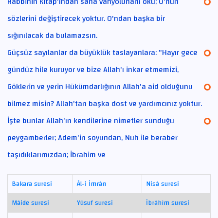
Rabbinin Kitap'ından sana vahyolunanı oku; O'nun
sözlerini değiştirecek yoktur. O'ndan başka bir
sığınılacak da bulamazsın.
Güçsüz sayılanlar da büyüklük taslayanlara: "Hayır gece
gündüz hile kuruyor ve bize Allah'ı inkar etmemizi,
Göklerin ve yerin Hükümdarlığının Allah'a aid olduğunu
bilmez misin? Allah'tan başka dost ve yardımcınız yoktur.
İşte bunlar Allah'ın kendilerine nimetler sunduğu
peygamberler; Adem'in soyundan, Nuh ile beraber
taşıdıklarımızdan; İbrahim ve
Bakara suresi
Âl-i İmrân
Nisâ suresi
Mâide suresi
Yûsuf suresi
İbrâhîm suresi