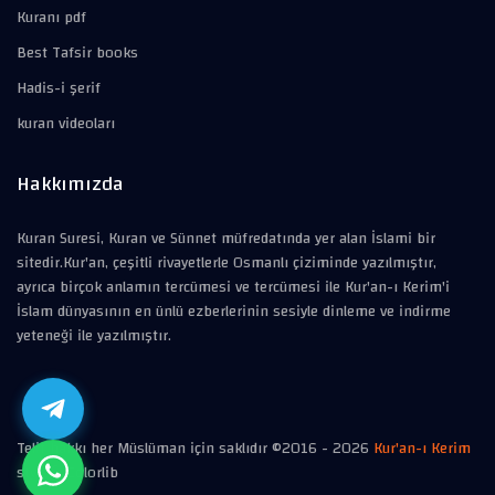
Kuranı pdf
Best Tafsir books
Hadis-i şerif
kuran videoları
Hakkımızda
Kuran Suresi, Kuran ve Sünnet müfredatında yer alan İslami bir
sitedir.Kur'an, çeşitli rivayetlerle Osmanlı çiziminde yazılmıştır,
ayrıca birçok anlamın tercümesi ve tercümesi ile Kur'an-ı Kerim'i
İslam dünyasının en ünlü ezberlerinin sesiyle dinleme ve indirme
yeteneği ile yazılmıştır.
Telif hakkı her Müslüman için saklıdır ©2016 -
2026
Kur'an-ı Kerim
style
Colorlib