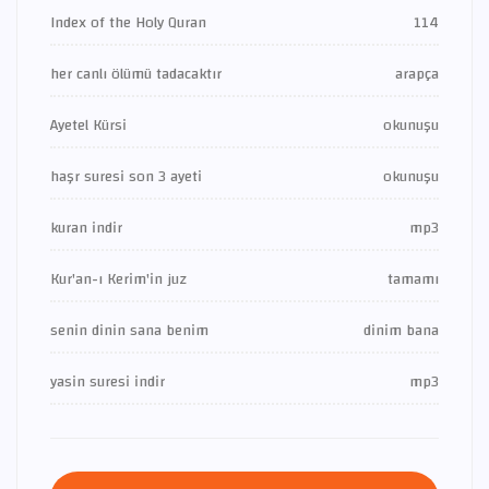
Index of the Holy Quran
114
her canlı ölümü tadacaktır
arapça
Ayetel Kürsi
okunuşu
haşr suresi son 3 ayeti
okunuşu
kuran indir
mp3
Kur'an-ı Kerim'in juz
tamamı
senin dinin sana benim
dinim bana
yasin suresi indir
mp3