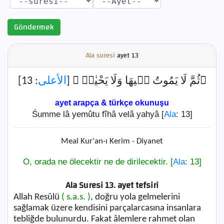
Göndermek
Ala suresi
ayet
13
: 13]
الأعلى
﴿ثُمَّ لَا يَمُوتُ ف۪يهَا وَلَا يَحْيٰىۜ ﴾ [
ayet arapça & türkçe okunuşu
Śumme lâ yemûtu fîhâ velâ yahyâ [
Ala
: 13]
Meal Kur'an-ı Kerim - Diyanet
O, orada ne ölecektir ne de dirilecektir. [
Ala
: 13]
Ala Suresi 13. ayet tefsiri
Allah Resûlü
( s.a.s. )
, doğru yola gelmelerini
sağlamak üzere kendisini parçalarcasına insanlara
tebliğde bulunurdu. Fakat âlemlere rahmet olan