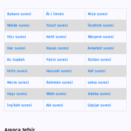
Bakara suresi
Âl-i İmrân
Nisâ suresi
Mâide suresi
Yûsuf suresi
İbrâhîm suresi
Hicr suresi
Kehf suresi
Meryem suresi
Hac suresi
Kasas suresi
Ankebût suresi
As-Sajdah
Yâsîn suresi
Duhân suresi
fetih suresi
Hucurât suresi
Kâf suresi
Necm suresi
Rahmân suresi
vakıa suresi
Haşr suresi
Mülk suresi
Hâkka suresi
İnşikâk suresi
Alâ suresi
Gâşiye suresi
Arapça tefsir