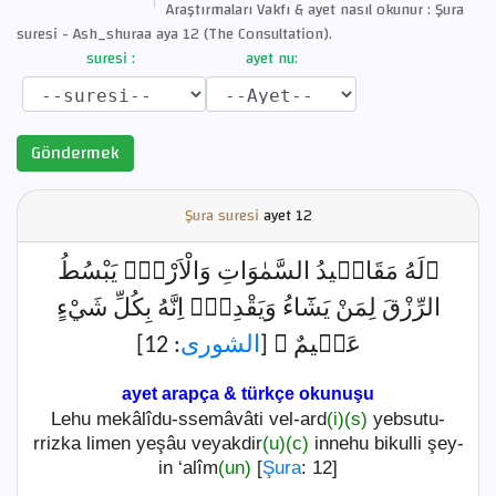
Araştırmaları Vakfı & ayet nasıl okunur : Şura
suresi - Ash_shuraa aya 12 (The Consultation).
suresi :
ayet nu:
Göndermek
Şura suresi
ayet
12
﴿لَهُ مَقَال۪يدُ السَّمٰوَاتِ وَالْاَرْضِۚ يَبْسُطُ
الرِّزْقَ لِمَنْ يَشَٓاءُ وَيَقْدِرُۜ اِنَّهُ بِكُلِّ شَيْءٍ
: 12]
الشورى
عَل۪يمٌ ﴾ [
ayet arapça & türkçe okunuşu
Lehu mekâlîdu-ssemâvâti vel-ard
(i)
(s)
yebsutu-
rrizka limen yeşâu veyakdir
(u)
(c)
innehu bikulli şey-
in ‘alîm
(un)
[
Şura
: 12]