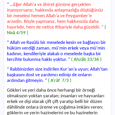
“ …
Eğer Allah’a ve âhiret gününe gerçekten
inanıyorsanız, hakkında anlaşmazlığa düştüğünüz
bir meseleyi hemen Allah’a ve Peygamber’e
arzedin. Böyle yapmanız, hem hakkınızda daha
hayırlıdır, hem de netice itibariyle daha güzeldir.
”
(
Nisâ 4/59 )
“ Allah ve Rasûlü bir meselede kesin ve bağlayıcı bir
hüküm verdiği zaman, mü’min erkek veya mü’min
kadının, kendileriyle alakalı o meselede başka bir
tercihte bulunma hakkı yoktur. ”
( Ahzâb 33/36 )
“ Rabbinizden size indirilen Kur’an’a uyun; Allah’tan
başkasını dost ve yardımcı edinip de onların
ardından gitmeyin. ”
( A‘râf
7/3 )
Gökleri ve yeri daha önce herhangi bir örneği
olmaksızın yoktan yaratan; insanları ve hayvanları
erkek ve dişi olarak çift çift yaratıp belli bir düzen
dâhilinde onlara üreme ve çoğalma imkânı veren;
göklerin ve yerin hazinelerini ve bu hazinelerin