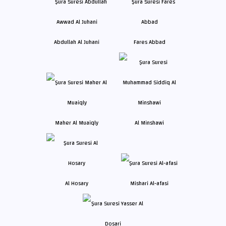
Abdullah Al Juhani
Fares Abbad
Maher Al Muaiqly
Al Minshawi
Al Hosary
Mishari Al-afasi