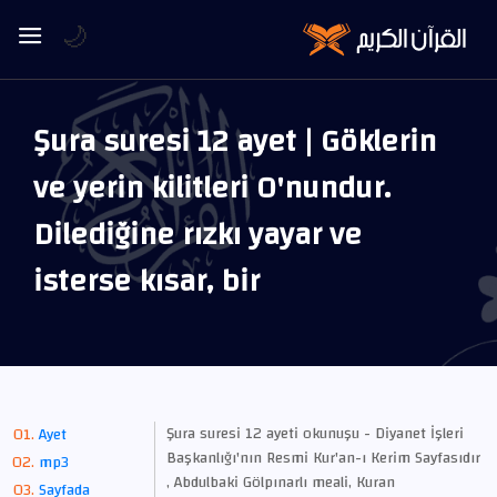
🌙
Şura suresi 12 ayet | Göklerin
ve yerin kilitleri O'nundur.
Dilediğine rızkı yayar ve
isterse kısar, bir
Şura suresi 12 ayeti okunuşu - Diyanet İşleri
Ayet
Başkanlığı'nın Resmi Kur'an-ı Kerim Sayfasıdır
mp3
, Abdulbaki Gölpınarlı meali, Kuran
Sayfada