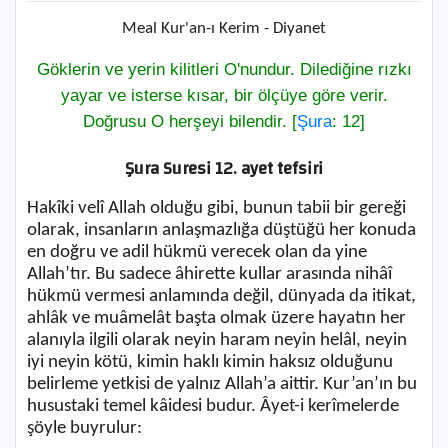
Meal Kur'an-ı Kerim - Diyanet
Göklerin ve yerin kilitleri O'nundur. Dilediğine rızkı
yayar ve isterse kısar, bir ölçüye göre verir.
Doğrusu O herşeyi bilendir. [
Şura
: 12]
Şura Suresi 12. ayet tefsiri
Hakîki velî Allah olduğu gibi, bunun tabii bir gereği
olarak, insanların anlaşmazlığa düştüğü her konuda
en doğru ve adil hükmü verecek olan da yine
Allah’tır. Bu sadece âhirette kullar arasında nihâî
hükmü vermesi anlamında değil, dünyada da itikat,
ahlâk ve muâmelât başta olmak üzere hayatın her
alanıyla ilgili olarak neyin haram neyin helâl, neyin
iyi neyin kötü, kimin haklı kimin haksız olduğunu
belirleme yetkisi de yalnız Allah’a aittir. Kur’an’ın bu
husustaki temel kâidesi budur. Âyet-i kerîmelerde
şöyle buyrulur: