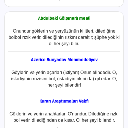
Abdulbaki Gölpınarlı meali
Onundur göklerin ve yeryüzünün kilitleri, dilediğine
bolbol rızık verir, dilediğinin rızkını daraltır; şüphe yok ki
o, her şeyi bilir.
Azerice Bunyadov Memmedeliyev
Göylərin və yerin açarları (ixtiyarı) Onun əlindədir. O,
istədiyinin ruzisini bol, (istədiyininkini də) qıt edər. O,
hər şeyi biləndir!
Kuran Araştırmaları Vakfı
Göklerin ve yerin anahtarları O'nundur. Dilediğine rızkı
bol verir, dilediğinden de kısar. O, her şeyi bilendir.