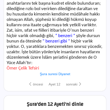
anahtarlarını tek başına kudret elinde bulunduran;
dilediğine rızkı bol verirken dilediğine daraltan ve
bu hususlarda kimsenin kendisine müdâhale hakkı
olmayan Allah, şüphesiz ki dilediği hükmü koyup
kullarını ona itaate çağırmaya tek yetkili varlıktır.
Zat, isim, sıfat ve fiilleri itibariyle O’nun benzeri
hiçbir varlık olmadığı gibi,
“ benzeri ”
şöyle dursun
bunun da ötesinde
“ benzeri gibi ”
hiçbir varlık
yoktur. O, yaratıklara benzemekten sınırsız yücedir,
uzaktır. İşte bütün yönleriyle insanların hayatlarını
düzenlemek üzere İslâm şeriatini gönderen de O
Yüce Allah’tır:
Ömer Çelik Tefsiri
Şura suresi Diyanet
öncesi
Ayet 12
sonraki
Şura'den 12 Ayeti'ni dinle