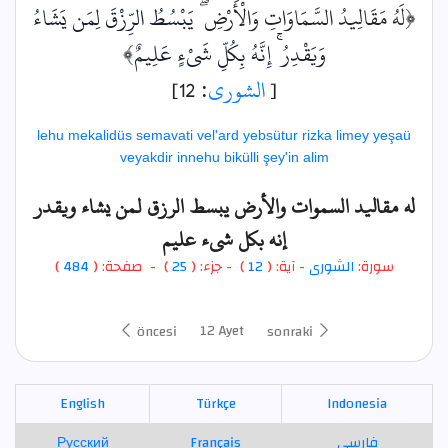
﴿لَهُ مَقَالِيدُ السَّمَاوَاتِ وَالْأَرْضِ ۖ
يَبْسُطُ الرِّزْقَ لِمَن يَشَاءُ
﴾
إِنَّهُ بِكُلِّ شَيْءٍ عَلِيمٌ
وَيَقْدِرُ
: 12]
الشورى
[
lehu mekalidüs semavati vel'ard yebsütur rizka limey yeşaü
veyakdir innehu bikülli şey'in alim
له مقاليد السموات والأرض يبسط الرزق لمن يشاء ويقدر
إنه بكل شيء عليم
)
484
) - صفحة: (
25
- جزء: (
)
12
- آية: (
الشورى
سورة:
12 Ayet
öncesi
sonraki
English
Türkçe
Indonesia
Русский
Français
فارسی