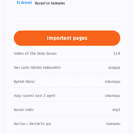
Kuran'ın tamamı
Important pages
Index of the Holy Quran
114
her canlı ölümü tadacaktır
arapça
Ayetel Kürsi
okunuşu
haşr suresi son 3 ayeti
okunuşu
kuran indir
mp3
Kur'an-ı Kerim'in juz
tamamı