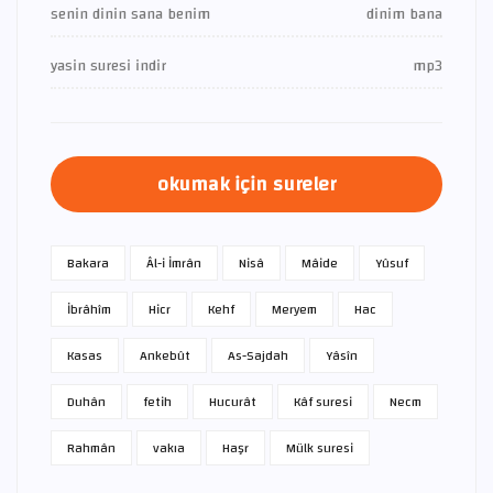
senin dinin sana benim
dinim bana
yasin suresi indir
mp3
okumak için sureler
Bakara
Âl-i İmrân
Nisâ
Mâide
Yûsuf
İbrâhîm
Hicr
Kehf
Meryem
Hac
Kasas
Ankebût
As-Sajdah
Yâsîn
Duhân
fetih
Hucurât
Kâf suresi
Necm
Rahmân
vakıa
Haşr
Mülk suresi