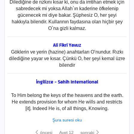
Dilediğine de rızkını kısar ki, onu da imtihan etmek için
sabredecek mi yoksa Allah`ın kaderine öfkelenip
gücenecek mi diye bakar. Şüphesiz O, her şeyi
hakkıyla bilendir. Kullarının faydasına olan hiçbir şey
O`na gizli kalmaz.
Ali Fikri Yavuz
Göklerin ve yerin (hazine) anahtarları O’nundur. Rızkı
dilediğine yayar ve kısar. Çünkü O, her şeyi kemal üzre
bilendir
İngilizce - Sahih International
To Him belong the keys of the heavens and the earth.
He extends provision for whom He wills and restricts
[it]. Indeed He is, of all things, Knowing.
Şura suresi oku
öncesi
Ayet 12
sonraki