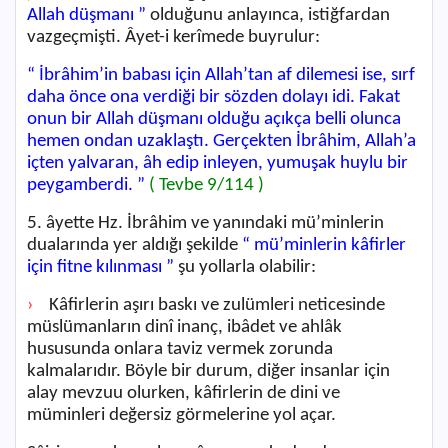
Allah düşmanı ”
olduğunu anlayınca, istiğfardan
vazgeçmişti. Âyet-i kerîmede buyrulur:
“ İbrâhim’in babası için Allah’tan af dilemesi ise, sırf
daha önce ona verdiği bir sözden dolayı idi. Fakat
onun bir Allah düşmanı olduğu açıkça belli olunca
hemen ondan uzaklaştı. Gerçekten İbrâhim, Allah’a
içten yalvaran, âh edip inleyen, yumuşak huylu bir
peygamberdi. ”
( Tevbe 9/114 )
5. âyette Hz. İbrâhim ve yanındaki mü’minlerin
dualarında yer aldığı şekilde
“ mü’minlerin kâfirler
için fitne kılınması ”
şu yollarla olabilir:
›
Kâfirlerin aşırı baskı ve zulümleri neticesinde
müslümanların dinî inanç, ibâdet ve ahlâk
hususunda onlara taviz vermek zorunda
kalmalarıdır. Böyle bir durum, diğer insanlar için
alay mevzuu olurken, kâfirlerin de dini ve
müminleri değersiz görmelerine yol açar.