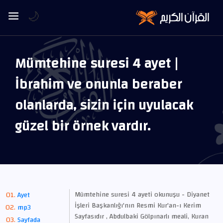
🌙
Mümtehine suresi 4 ayet |
İbrahim ve onunla beraber
olanlarda, sizin için uyulacak
güzel bir örnek vardır.
Mümtehine suresi 4 ayeti okunuşu - Diyanet
Ayet
İşleri Başkanlığı'nın Resmi Kur'an-ı Kerim
mp3
Sayfasıdır , Abdulbaki Gölpınarlı meali, Kuran
Sayfada