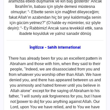
aramızda ebedî düşmanlık ve kin baş gösterdi!” Ancak
İbrahîm’in, babası için şöyle demesi müstesna
olmuştur: “- Elbette senin için mağfiret dileyeceğim;
fakat Allah’ın azabından hiç bir şeyi kaldırmağa senin
için gücüm yetmez?” (O halde ey müminler, siz şöyle
deyin): “- Ey Rabbimiz! Ancak sana tevekkül ettik, sana
ibadete koyulduk ve yalnız sanadır dönüş
İngilizce - Sahih International
There has already been for you an excellent pattern in
Abraham and those with him, when they said to their
people, "Indeed, we are disassociated from you and
from whatever you worship other than Allah. We have
denied you, and there has appeared between us and
you animosity and hatred forever until you believe in
Allah alone" except for the saying of Abraham to his
father, "I will surely ask forgiveness for you, but I have
not [power to do] for you anything against Allah. Our
Lord, upon You we have relied, and to You we have