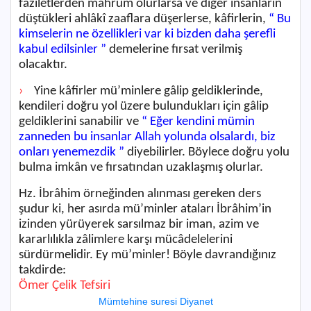
faziletlerden mahrum olurlarsa ve diğer insanların
düştükleri ahlâkî zaaflara düşerlerse, kâfirlerin,
“ Bu
kimselerin ne özellikleri var ki bizden daha şerefli
kabul edilsinler ”
demelerine fırsat verilmiş
olacaktır.
›
Yine kâfirler mü’minlere gâlip geldiklerinde,
kendileri doğru yol üzere bulundukları için gâlip
geldiklerini sanabilir ve
“ Eğer kendini mümin
zanneden bu insanlar Allah yolunda olsalardı, biz
onları yenemezdik ”
diyebilirler. Böylece doğru yolu
bulma imkân ve fırsatından uzaklaşmış olurlar.
Hz. İbrâhim örneğinden alınması gereken ders
şudur ki, her asırda mü’minler ataları İbrâhim’in
izinden yürüyerek sarsılmaz bir iman, azim ve
kararlılıkla zâlimlere karşı mücâdelelerini
sürdürmelidir. Ey mü’minler! Böyle davrandığınız
takdirde:
Ömer Çelik Tefsiri
Mümtehine suresi Diyanet