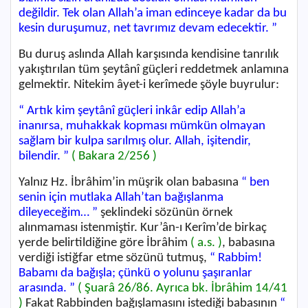
değildir. Tek olan Allah’a iman edinceye kadar da bu
kesin duruşumuz, net tavrımız devam edecektir. ”
Bu duruş aslında Allah karşısında kendisine tanrılık
yakıştırılan tüm şeytânî güçleri reddetmek anlamına
gelmektir. Nitekim âyet-i kerîmede şöyle buyrulur:
“ Artık kim şeytânî güçleri inkâr edip Allah’a
inanırsa, muhakkak kopması mümkün olmayan
sağlam bir kulpa sarılmış olur. Allah, işitendir,
bilendir. ”
( Bakara 2/256 )
Yalnız Hz. İbrâhim’in müşrik olan babasına
“ ben
senin için mutlaka Allah’tan bağışlanma
dileyeceğim… ”
şeklindeki sözünün örnek
alınmaması istenmiştir. Kur’ân-ı Kerîm’de birkaç
yerde belirtildiğine göre İbrâhim
( a.s. )
, babasına
verdiği istiğfar etme sözünü tutmuş,
“ Rabbim!
Babamı da bağışla; çünkü o yolunu şaşıranlar
arasında. ”
( Şuarâ 26/86. Ayrıca bk. İbrâhim 14/41
)
Fakat Rabbinden bağışlamasını istediği babasının
“