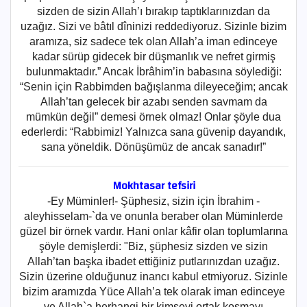
sizden de sizin Allah’ı bırakıp taptık­larınızdan da
uzağız. Sizi ve bâtıl dîninizi reddediyoruz. Sizinle bizim
aramıza, siz sadece tek olan Allah’a iman edinceye
kadar sürüp gidecek bir düşmanlık ve nefret girmiş
bulunmaktadır.” Ancak İbrâ­him’in babasına söylediği:
“Senin için Rabbimden bağışlanma dile­yeceğim; ancak
Allah’tan gelecek bir azabı senden savmam da
mümkün değil” demesi örnek olmaz! Onlar şöyle dua
ederlerdi: “Rab­bi­miz! Yalnızca sana güvenip dayandık,
sana yöneldik. Dönüşü­müz de ancak sanadır!”
Mokhtasar tefsiri
-Ey Müminler!- Şüphesiz, sizin için İbrahim -
aleyhisselam-`da ve onunla beraber olan Müminlerde
güzel bir örnek vardır. Hani onlar kâfir olan toplumlarına
şöyle demişlerdi: "Biz, şüphesiz sizden ve sizin
Allah’tan başka ibadet ettiğiniz putlarınızdan uzağız.
Sizin üzerine olduğunuz inancı kabul etmiyoruz. Sizinle
bizim aramızda Yüce Allah’a tek olarak iman edinceye
ve Allah`a herhangi bir kimseyi ortak koşmayı