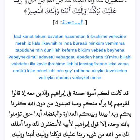
﴾
عَلَيْكَ تَوَكَّلْنَا وَإِلَيْكَ أَنَبْنَا وَإِلَيْكَ الْمَصِيرُ
: 4]
الممتحنة
[
kad kanet leküm üsvetün hasenetün fi ibrahime vellezine
meah iz kalu likavmihim inna büraaü minküm vemimma
tabüdune min dunil lah keferna biküm vebeda beynena
vebeynekümül adavetü vebagdaü ebeden hatta tü'minu billahi
vahdehu illa kavle ibrahime liebihi leestagfiranne leke vema
emlikü leke minel lahi min şey' rabbena aleyke tevekkelna
veileyke enebna veileykel mesir
قد كانت لكم أسوة حسنة في إبراهيم والذين معه إذ قالوا
لقومهم إنا برآء منكم ومما تعبدون من دون الله كفرنا
بكم وبدا بيننا وبينكم العداوة والبغضاء أبدا حتى تؤمنوا
بالله وحده إلا قول إبراهيم لأبيه لأستغفرن لك وما أملك
لك من الله من شيء ربنا عليك توكلنا وإليك أنبنا وإليك