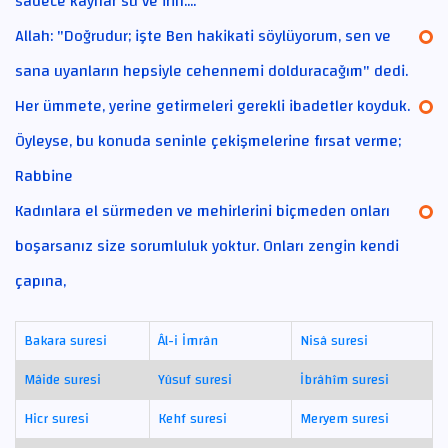
sadece kaynar su ve irin....
Allah: "Doğrudur; işte Ben hakikati söylüyorum, sen ve
sana uyanların hepsiyle cehennemi dolduracağım" dedi.
Her ümmete, yerine getirmeleri gerekli ibadetler koyduk.
Öyleyse, bu konuda seninle çekişmelerine fırsat verme;
Rabbine
Kadınlara el sürmeden ve mehirlerini biçmeden onları
boşarsanız size sorumluluk yoktur. Onları zengin kendi
çapına,
Bakara suresi
Âl-i İmrân
Nisâ suresi
Mâide suresi
Yûsuf suresi
İbrâhîm suresi
Hicr suresi
Kehf suresi
Meryem suresi