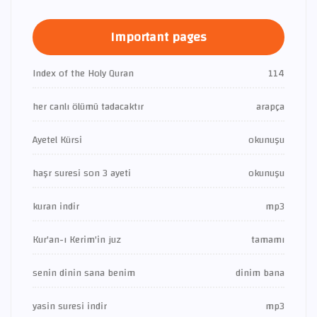
Important pages
Index of the Holy Quran
114
her canlı ölümü tadacaktır
arapça
Ayetel Kürsi
okunuşu
haşr suresi son 3 ayeti
okunuşu
kuran indir
mp3
Kur'an-ı Kerim'in juz
tamamı
senin dinin sana benim
dinim bana
yasin suresi indir
mp3