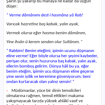
Şâirin şu yakarışı bu mânaya ne kadar da uygun
düşer:
“ Verme dâmânımı dest-i hasmâna yâ Rab!
Varıcak hazretine baş kabak, yalın ayak,
Vermek olursa eğer hasma benim dâmânım,
Yine ihsân ü kerem senden olur Sultânım. ”
“ Rabbim! Benim eteğimi, ipimin ucunu düşmanın
eline verme! Eğer böyle olursa her şeyimi kaybeder,
perişan olur, senin huzuruna baş kabak, yalın ayak,
ellerim bomboş gelirim. Dünya hâli bu ya, eğer
benim eteğim, ipimin ucu düşmanın eline geçerse
yine senin iyilik ve keremine güveniyorum; beni
ondan kurtaracak olan yalnız sensin! ”
›
Müslümanlar, yüce bir dinin temsilcileri
olmalarına rağmen, temsil ettikleri makama
yakışmayacak tarzda yüksek ahlâkî vasıf ve