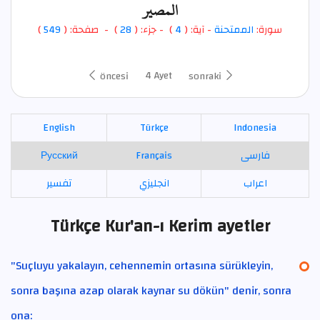
المصير
)
549
) - صفحة: (
28
- جزء: (
)
4
- آية: (
الممتحنة
سورة:
4 Ayet
öncesi
sonraki
English
Türkçe
Indonesia
Русский
Français
فارسی
اعراب
انجليزي
تفسير
Türkçe Kur'an-ı Kerim ayetler
"Suçluyu yakalayın, cehennemin ortasına sürükleyin,
sonra başına azap olarak kaynar su dökün" denir, sonra
ona: