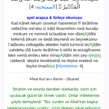
: 4]
الممتحنة
الْمَص۪يرُ ﴾ [
ayet arapça & türkçe okunuşu
Kad kânet lekum usvetun hasenetun fî ibrâhîme
velleżîne me’ahu iż kâlû likavmihim innâ buraâu
minkum ve mimmâ ta’budûne min dûni
(A)
llâhi
kefernâ bikum ve bedâ beynenâ ve beynekumu-
l’adâvetu velbaġdâu ebeden hattâ tu/minû bi
(A)
llâhi
vahdehu illâ kavle ibrâhîme li-ebîhi le-estaġfiranne
leke vemâ emliku leke mina
(A)
llâhi min şey-/
(in)
(s)
rabbenâ ‘aleyke tevekkelnâ ve-ileyke enebnâ ve-
ileyke-lmasîr
(u)
[
Mümtehine
: 4]
Meal Kur'an-ı Kerim - Diyanet
İbrahim ve onunla beraber olanlarda, sizin için
uyulacak güzel bir örnek vardır. Onlar milletlerine
şöyle demişlerdi: "Biz sizden ve Allah'tan başka
taptıklarınızdan uzağız; sizin dininizi inkar ediyoruz;