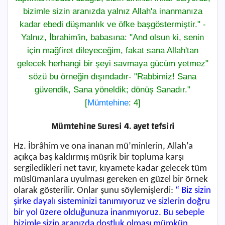
bizimle sizin aranızda yalnız Allah'a inanmanıza
kadar ebedi düşmanlık ve öfke başgöstermiştir." -
Yalnız, İbrahim'in, babasına: "And olsun ki, senin
için mağfiret dileyeceğim, fakat sana Allah'tan
gelecek herhangi bir şeyi savmaya gücüm yetmez"
sözü bu örneğin dışındadır- "Rabbimiz! Sana
güvendik, Sana yöneldik; dönüş Sanadır."
[
Mümtehine
: 4]
Mümtehine Suresi 4. ayet tefsiri
Hz. İbrâhim ve ona inanan mü’minlerin, Allah’a
açıkça baş kaldırmış müşrik bir topluma karşı
sergiledikleri net tavır, kıyamete kadar gelecek tüm
müslümanlara uyulması gereken en güzel bir örnek
olarak gösterilir. Onlar şunu söylemişlerdi:
“ Biz sizin
şirke dayalı sisteminizi tanımıyoruz ve sizlerin doğru
bir yol üzere olduğunuza inanmıyoruz. Bu sebeple
bizimle sizin aranızda dostluk olması mümkün