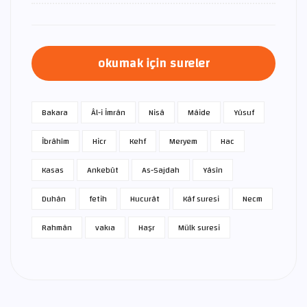
okumak için sureler
Bakara
Âl-i İmrân
Nisâ
Mâide
Yûsuf
İbrâhîm
Hicr
Kehf
Meryem
Hac
Kasas
Ankebût
As-Sajdah
Yâsîn
Duhân
fetih
Hucurât
Kâf suresi
Necm
Rahmân
vakıa
Haşr
Mülk suresi