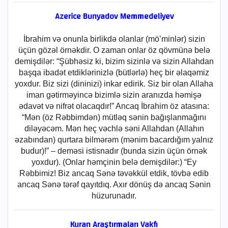
Azerice Bunyadov Memmedeliyev
İbrahim və onunla birlikdə olanlar (mö’minlər) sizin
üçün gözəl örnəkdir. O zaman onlar öz qövmünə belə
demişdilər: “Şübhəsiz ki, bizim sizinlə və sizin Allahdan
başqa ibadət etdiklərinizlə (bütlərlə) heç bir əlaqəmiz
yoxdur. Biz sizi (dininizi) inkar edirik. Siz bir olan Allaha
iman gətirməyincə bizimlə sizin aranızda həmişə
ədavət və nifrət olacaqdır!” Ancaq İbrahim öz atasına:
“Mən (öz Rəbbimdən) mütləq sənin bağışlanmağını
diləyəcəm. Mən heç vəchlə səni Allahdan (Allahın
əzabından) qurtara bilmərəm (mənim bacardığım yalnız
budur)!” – deməsi istisnadır (bunda sizin üçün örnək
yoxdur). (Onlar həmçinin belə demişdilər:) “Ey
Rəbbimiz! Biz ancaq Sənə təvəkkül etdik, tövbə edib
ancaq Sənə tərəf qayıtdıq. Axır dönüş də ancaq Sənin
hüzurunadır.
Kuran Araştırmaları Vakfı