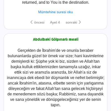
returned, and to You is the destination.
Mümtehine suresi oku
öncesi
Ayet 4
sonraki
Abdulbaki Gölpınarlı meali
Gerçekten de İbrahim'de ve onunla beraber
bulunanlarda güzel bir örnek var size; hani kavimlerine
demişlerdi ki: Şüphe yok ki biz, sizden ve Allah'tan
başka kulluk ettiklerinizden tamamıyla uzağız, inkar
ettik sizi ve aramızla aranızda, bir Allah'a siz de
inanıncaya dek ebedi bir düşmanlık ve nefret belirmiştir;
ancak İbrahim'in, atasına, elbette senin için yarlıganma
dileyeceğim ve fakat Allah'tan sana gelecek hiçbirşeyi
de menedemem sözü başka; Rabbimiz, sana dayandık
ve sana yöneldik ve dönüpgeleceğimiz yer de senin
tapın.