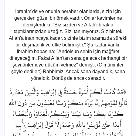
İbrahim'de ve onunla beraber olanlarda, sizin için
gerçekten güzel bir örnek vardır. Onlar kavimlerine
demişlerdi ki: "Biz sizden ve Allah'ı bırakıp
taptıklarınızdan uzağız. Sizi tanımıyoruz. Siz bir tek
Allah'a inanıncaya kadar, sizinle bizim aramızda sürekli
bir düşmanlık ve öfke belirmiştir." Şu kadar var ki,
İbrahim babasına: "Andolsun senin için mağfiret
dileyeceğim. Fakat Allah'tan sana gelecek herhangi bir
şeyi önlemeye gücüm yetmez" demişti. (O müminler
şöyle dediler:) Rabbimiz! Ancak sana dayandık, sana
yöneldik. Dönüş de ancak sanadır.
﴿قَدْ كَانَتْ لَكُمْ أُسْوَةٌ حَسَنَةٌ فِي إِبْرَاهِيمَ وَالَّذِينَ مَعَهُ إِذْ
قَالُوا لِقَوْمِهِمْ إِنَّا بُرَآءُ مِنكُمْ وَمِمَّا تَعْبُدُونَ مِن دُونِ اللَّهِ
كَفَرْنَا بِكُمْ وَبَدَا بَيْنَنَا وَبَيْنَكُمُ الْعَدَاوَةُ وَالْبَغْضَاءُ
أَبَدًا حَتَّىٰ تُؤْمِنُوا بِاللَّهِ وَحْدَهُ إِلَّا قَوْلَ إِبْرَاهِيمَ لِأَبِيهِ
لَأَسْتَغْفِرَنَّ لَكَ وَمَا أَمْلِكُ لَكَ مِنَ اللَّهِ مِن شَيْءٍ ۖ
رَّبَّنَا