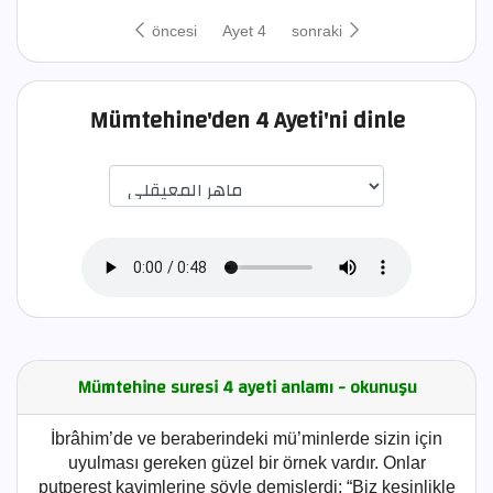
öncesi
Ayet 4
sonraki
Mümtehine'den 4 Ayeti'ni dinle
اختيار قارئ الآية
Mümtehine suresi 4 ayeti anlamı - okunuşu
İbrâhim’de ve beraberindeki mü’minlerde sizin için
uyulması gereken güzel bir örnek vardır. Onlar
putperest kavimlerine şöyle demişlerdi: “Biz kesinlikle