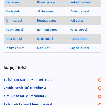
Hac suresi
Kasas suresi
Ankebût suresi
As-Sajdah
Yâsîn suresi
Duhân suresi
fetih suresi
Hucurât suresi
Kâf suresi
Necm suresi
Rahmân suresi
vakıa suresi
Haşr suresi
Mülk suresi
Hâkka suresi
İnşikâk suresi
Alâ suresi
Gâşiye suresi
Arapça tefsir
Tafsir Ibn Kathir Mümtehine 4
Arabic tafsir Mümtehine 4
almukhtasar Mümtehine 4
Tafsir al-Tabari Mümtehine 4