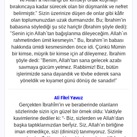
bırakıncaya kadar sürecek olan bir düşmanlık ve nefret
belirmiştir." Sizin üzerinize düşen de onlar gibi kâfir
olan toplumunuzdan uzak durmanızdır. Bu; İbrahim’in
babasına söylediği şu söz hariçtir (İbrahim şöyle dedi):
"Senin için Allah`tan bağışlanma dileyeceğim. Allah`ın
rahmetinden ümit kesmeyin." Bu, İbrahim`in babası
hakkında ümidi kesmesinden önce idi. Çünkü Mümin
bir kimse, müşrik bir kimse için af dileyemez. İbrahim
şöyle dedi: "Benim, Allah’tan sana gelecek azabı
savmaya gücüm yetmez. Rabbimiz! Biz, bütün
işlerimizde sana dayandık ve tövbe ederek sana
yöneldik ve kıyamet günü dönüş de sanadır!"
Ali Fikri Yavuz
Gerçekten İbrahîm’in ve beraberinde olanların
sözlerinde sizin için güzel bir örnek oldu: Vaktiyle
kavimlerine dediler ki: “- Biz, sizlerden ve Allah’dan
başka taptıklarınızdan berîyiz. Siz, Allah’ın birliğine
iman etmedikçe, sizi (dininizi) tanımıyoruz. Sizinle