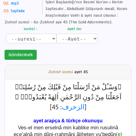
İşleri Başkanlığı'nın Resmi Kur'an-ı Kerim
mp3
Sayfasıdır , Abdulbaki Gölpınarlı meali, Kuran
Sayfada
Araştırmaları Vakfı & ayet nasıl okunur :
Zuhruf suresi - Az-Zukhruf aya 45 (The Gold Adornments).
suresi :
ayet nu:
Göndermek
Zuhruf suresi
ayet
45
﴿وَسْـَٔلْ مَنْ اَرْسَلْنَا مِنْ قَبْلِكَ مِنْ رُسُلِنَاۗ
اَجَعَلْنَا مِنْ دُونِ الرَّحْمٰنِ اٰلِهَةً يُعْبَدُونَ۟ ﴾
: 45]
الزخرف
[
ayet arapça & türkçe okunuşu
Ves-el men erselnâ min kablike min rusulinâ
ece’alnâ min dûni-rrahmâni âliheten yu’bedûn
(e)