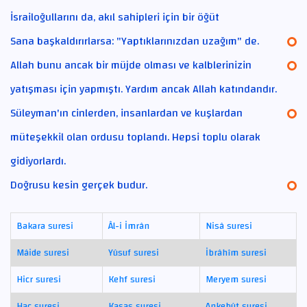
İsrailoğullarını da, akıl sahipleri için bir öğüt
Sana başkaldırırlarsa: "Yaptıklarınızdan uzağım" de.
Allah bunu ancak bir müjde olması ve kalblerinizin
yatışması için yapmıştı. Yardım ancak Allah katındandır.
Süleyman'ın cinlerden, insanlardan ve kuşlardan
müteşekkil olan ordusu toplandı. Hepsi toplu olarak
gidiyorlardı.
Doğrusu kesin gerçek budur.
Bakara suresi
Âl-i İmrân
Nisâ suresi
Mâide suresi
Yûsuf suresi
İbrâhîm suresi
Hicr suresi
Kehf suresi
Meryem suresi
Hac suresi
Kasas suresi
Ankebût suresi