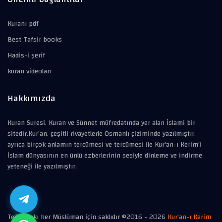
Kuranı pdf
Best Tafsir books
Hadis-i şerif
kuran videoları
Hakkımızda
Kuran Suresi, Kuran ve Sünnet müfredatında yer alan İslami bir
sitedir.Kur'an, çeşitli rivayetlerle Osmanlı çiziminde yazılmıştır,
ayrıca birçok anlamın tercümesi ve tercümesi ile Kur'an-ı Kerim'i
İslam dünyasının en ünlü ezberlerinin sesiyle dinleme ve indirme
yeteneği ile yazılmıştır.
Telif hakkı her Müslüman için saklıdır ©2016 -
2026
Kur'an-ı Kerim