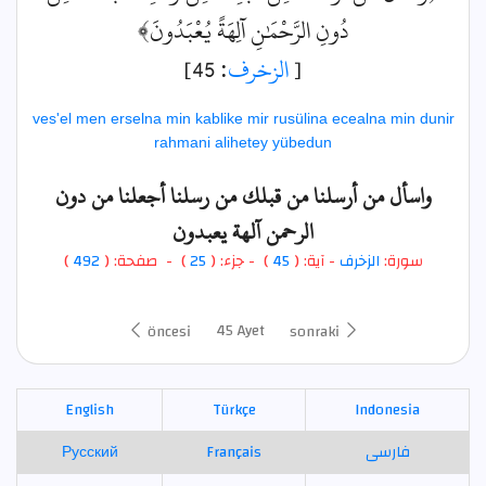
دُونِ الرَّحْمَٰنِ آلِهَةً يُعْبَدُونَ﴾
: 45]
الزخرف
[
ves'el men erselna min kablike mir rusülina ecealna min dunir
rahmani alihetey yübedun
واسأل من أرسلنا من قبلك من رسلنا أجعلنا من دون
الرحمن آلهة يعبدون
)
492
) - صفحة: (
25
- جزء: (
)
45
- آية: (
الزخرف
سورة:
45 Ayet
öncesi
sonraki
English
Türkçe
Indonesia
Русский
Français
فارسی