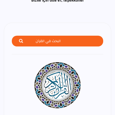
Bizim için dua et, teşekkürler