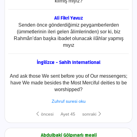
kılmış mıyız?
Ali Fikri Yavuz
Senden önce gönderdiğimiz peygamberlerden
(ümmetlerinin ileri gelen âlimlerinden) sor ki, biz
Rahmân’dan başka ibadet olunacak ilâhlar yapmış
mıyız
İngilizce - Sahih International
And ask those We sent before you of Our messengers;
have We made besides the Most Merciful deities to be
worshipped?
Zuhruf suresi oku
öncesi
Ayet 45
sonraki
Abdulbaki Gölpınarlı meali