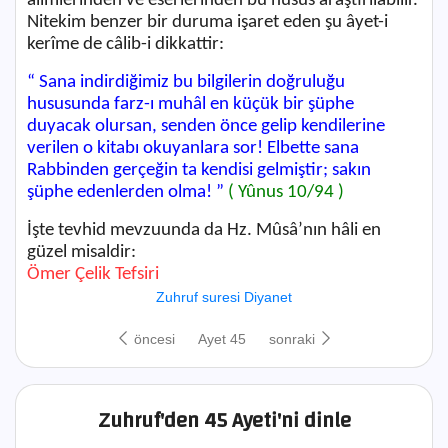
âlimlerinden ve eserlerinden bu husus araştırılabilir.
Nitekim benzer bir duruma işaret eden şu âyet-i
kerîme de câlib-i dikkattir:
“ Sana indirdiğimiz bu bilgilerin doğruluğu
hususunda farz-ı muhâl en küçük bir şüphe
duyacak olursan, senden önce gelip kendilerine
verilen o kitabı okuyanlara sor! Elbette sana
Rabbinden gerçeğin ta kendisi gelmiştir; sakın
şüphe edenlerden olma! ”
( Yûnus 10/94 )
İşte tevhid mevzuunda da Hz. Mûsâ’nın hâli en
güzel misaldir:
Ömer Çelik Tefsiri
Zuhruf suresi Diyanet
öncesi
Ayet 45
sonraki
Zuhruf'den 45 Ayeti'ni dinle