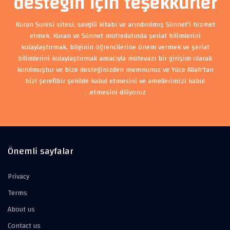
desteğin için teşekkürler
Kuran Suresi sitesi, sevgili kitabı ve arındırılmış Sünnet'i hizmet
etmek, Kuran ve Sünnet müfredatında şeriat bilimlerini
kolaylaştırmak, bilginin öğrencilerine önem vermek ve şeriat
bilimlerini kolaylaştırmak amacıyla mütevazı bir girişim olarak
kurulmuştur ve bize desteğinizden memnunuz ve Yüce Allah'tan
bizi şerefli bir şekilde kabul etmesini ve amellerimizi kabul
etmesini diliyoruz. .
Önemli sayfalar
Privacy
Terms
About us
Contact us