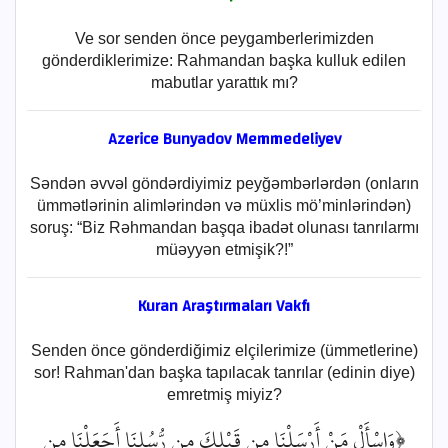
Ve sor senden önce peygamberlerimizden
gönderdiklerimize: Rahmandan başka kulluk edilen
mabutlar yarattık mı?
Azerice Bunyadov Memmedeliyev
Səndən əvvəl göndərdiyimiz peyğəmbərlərdən (onların
ümmətlərinin alimlərindən və müxlis mö’minlərindən)
soruş: “Biz Rəhmandan başqa ibadət olunası tanrılarmı
müəyyən etmişik?!”
Kuran Araştırmaları Vakfı
Senden önce gönderdiğimiz elçilerimize (ümmetlerine)
sor! Rahman'dan başka tapılacak tanrılar (edinin diye)
emretmiş miyiz?
﴿وَاسْأَلْ مَنْ أَرْسَلْنَا مِن قَبْلِكَ مِن رُّسُلِنَا أَجَعَلْنَا مِن