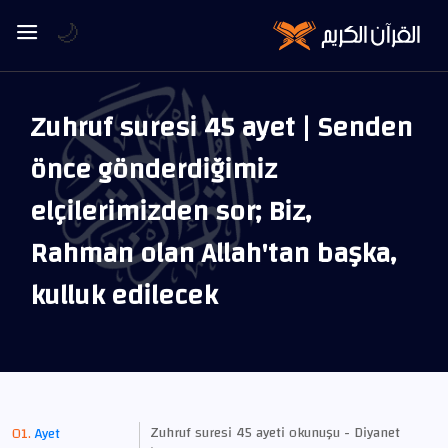
🌙
Zuhruf suresi 45 ayet | Senden
önce gönderdiğimiz
elçilerimizden sor; Biz,
Rahman olan Allah'tan başka,
kulluk edilecek
Zuhruf suresi 45 ayeti okunuşu - Diyanet
Ayet