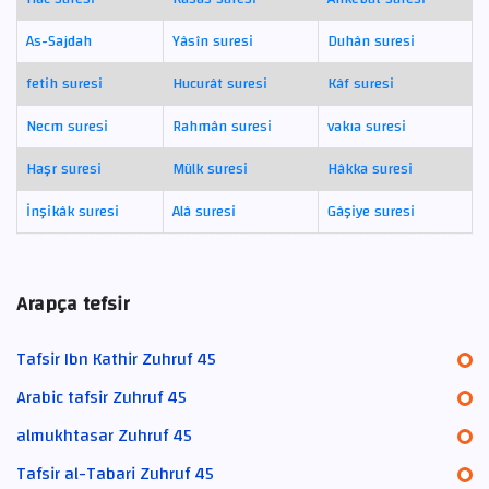
As-Sajdah
Yâsîn suresi
Duhân suresi
fetih suresi
Hucurât suresi
Kâf suresi
Necm suresi
Rahmân suresi
vakıa suresi
Haşr suresi
Mülk suresi
Hâkka suresi
İnşikâk suresi
Alâ suresi
Gâşiye suresi
Arapça tefsir
Tafsir Ibn Kathir Zuhruf 45
Arabic tafsir Zuhruf 45
almukhtasar Zuhruf 45
Tafsir al-Tabari Zuhruf 45