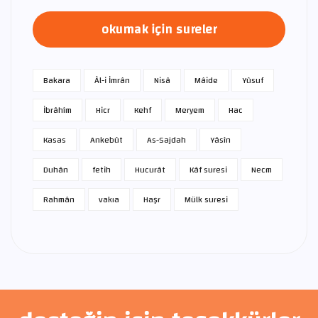
okumak için sureler
Bakara
Âl-i İmrân
Nisâ
Mâide
Yûsuf
İbrâhîm
Hicr
Kehf
Meryem
Hac
Kasas
Ankebût
As-Sajdah
Yâsîn
Duhân
fetih
Hucurât
Kâf suresi
Necm
Rahmân
vakıa
Haşr
Mülk suresi