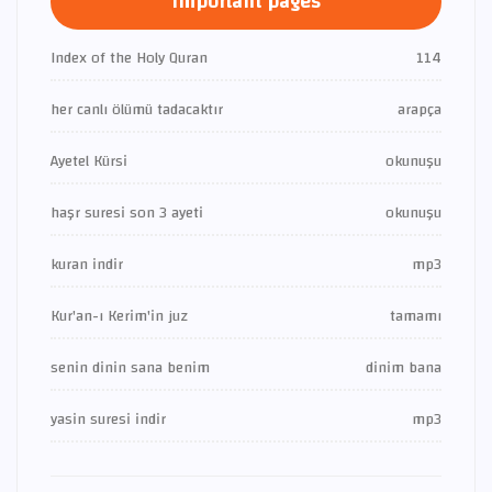
Important pages
Index of the Holy Quran
114
her canlı ölümü tadacaktır
arapça
Ayetel Kürsi
okunuşu
haşr suresi son 3 ayeti
okunuşu
kuran indir
mp3
Kur'an-ı Kerim'in juz
tamamı
senin dinin sana benim
dinim bana
yasin suresi indir
mp3