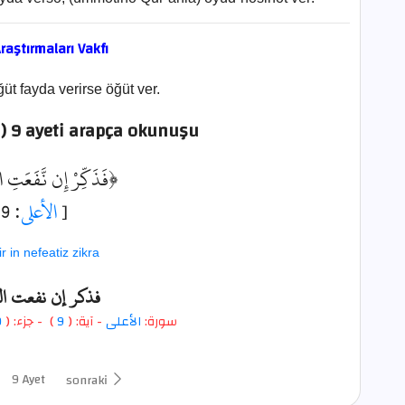
raştırmaları Vakfı
üt fayda verirse öğüt ver.
a) 9 ayeti arapça okunuşu
فَذَكِّرْ إِن نَّفَعَتِ ﴾
: 9]
الأعلى
[
r in nefeatiz zikra
فذكر إن نفعت ا
0
- جزء: (
)
9
- آية: (
الأعلى
سورة:
9 Ayet
sonraki