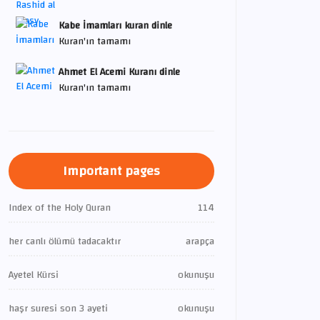
Kabe İmamları kuran dinle
Kuran'ın tamamı
Ahmet El Acemi Kuranı dinle
Kuran'ın tamamı
Important pages
Index of the Holy Quran
114
her canlı ölümü tadacaktır
arapça
Ayetel Kürsi
okunuşu
haşr suresi son 3 ayeti
okunuşu