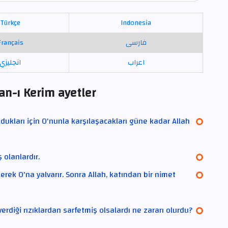
Türkçe
Indonesia
Français
فارسی
اعراب
انجليزي
an-ı Kerim ayetler
oldukları için O'nunla karşılaşacakları güne kadar Allah
ş olanlardır.
erek O'na yalvarır. Sonra Allah, katından bir nimet
erdiği rızıklardan sarfetmiş olsalardı ne zararı olurdu?