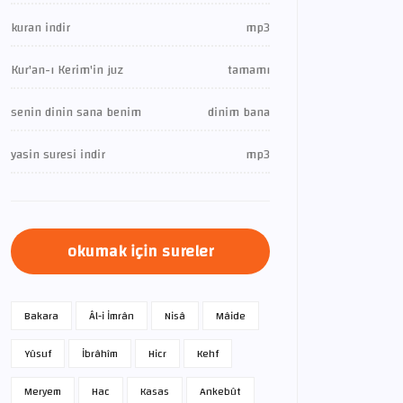
kuran indir
mp3
Kur'an-ı Kerim'in juz
tamamı
senin dinin sana benim
dinim bana
yasin suresi indir
mp3
okumak için sureler
Bakara
Âl-i İmrân
Nisâ
Mâide
Yûsuf
İbrâhîm
Hicr
Kehf
Meryem
Hac
Kasas
Ankebût