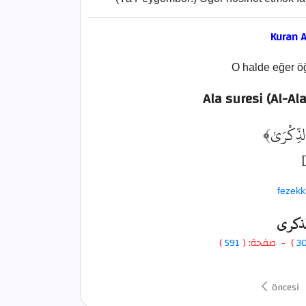
Kuran A
O halde eğer öğ
Ala suresi (Al-Al
﴿الذِّكْرَىٰ
fezekki
لذكرى
)
591
) - صفحة: (
3
öncesi