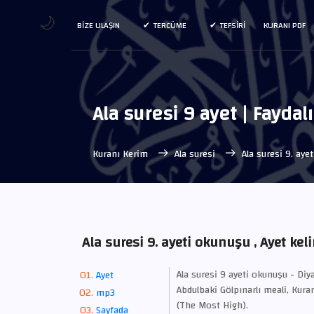
🌙
BIZE ULAŞIN
TERCÜME
TEFSIRI
KURANI PDF
Ala suresi 9 ayet | Faydal
Kuranı Kerim
Ala suresi
Ala suresi 9. aye
Ala suresi 9. ayeti okunuşu , Ayet keli
Ala suresi 9 ayeti okunuşu - Diya
Ayet
Abdulbaki Gölpınarlı meali, Kuran
mp3
(The Most High).
Sayfada