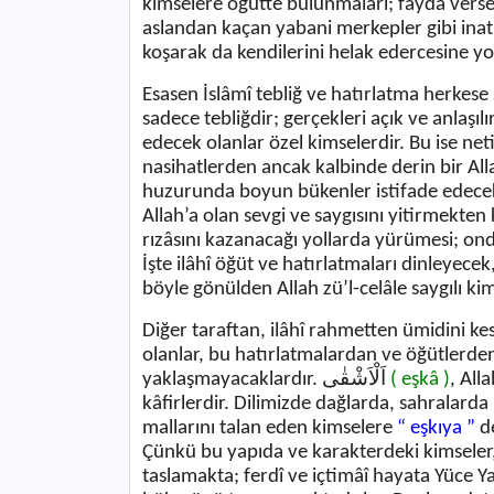
kimselere öğütte bulunmaları; fayda ver
aslandan kaçan yabani merkepler gibi inat
koşarak da kendilerini helak edercesine y
Esasen İslâmî tebliğ ve hatırlatma herkes
sadece tebliğdir; gerçekleri açık ve anlaşı
edecek olanlar özel kimselerdir. Bu ise netic
nasihatlerden ancak kalbinde derin bir All
huzurunda boyun bükenler istifade edecek
Allah’a olan sevgi ve saygısını yitirmekten
rızâsını kazanacağı yollarda yürümesi; on
İşte ilâhî öğüt ve hatırlatmaları dinleyece
böyle gönülden Allah zü’l-celâle saygılı kim
Diğer taraftan, ilâhî rahmetten ümidini ke
olanlar, bu hatırlatmalardan ve öğütlerde
yaklaşmayacaklardır.
اَلْاَشْقٰى
( eşkâ )
, All
kâfirlerdir. Dilimizde dağlarda, sahralarda
mallarını talan eden kimselere
“ eşkıya ”
de
Çünkü bu yapıda ve karakterdeki kimseler
taslamakta; ferdî ve içtimâî hayata Yüce 