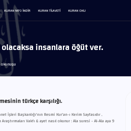
KURAN MP3 INDIR
KURAN TILAVETI
KURAN OKU
ı olacaksa insanlara öğüt ver.
t okunuşu
mesinin türkçe karşılığı.
net İşleri Başkanlığı'nın Resmi Kur'an-ı Kerim Sayfasıdır ,
 Araştırmaları Vakfı & ayet nasıl okunur : Ala suresi - Al-Ala aya 9