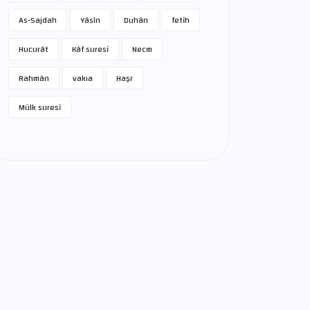
As-Sajdah
Yâsîn
Duhân
fetih
Hucurât
Kâf suresi
Necm
Rahmân
vakıa
Haşr
Mülk suresi