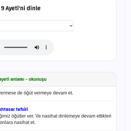
9 Ayeti'ni dinle
اختيار قارئ الآية
 ayeti anlamı - okunuşu
vermese de öğüt vermeye devam et.
htasar tefsiri
imiz öğütler ver. Ve nasihat dinlemeye devam ettikleri
onlara nasihat et.