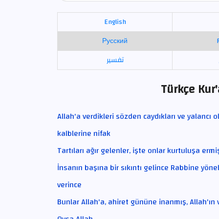
English
Русский
تفسير
Türkçe Kur'
Allah'a verdikleri sözden caydıkları ve yalancı 
kalblerine nifak
Tartıları ağır gelenler, işte onlar kurtuluşa ermi
İnsanın başına bir sıkıntı gelince Rabbine yönel
verince
Bunlar Allah'a, ahiret gününe inanmış, Allah'ın v
Oysa Allah