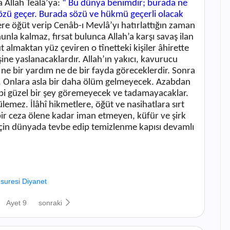
 Allah Teâlâ’ya:
“ Bu dünya benimdir; burada ne
özü geçer. Burada sözü ve hükmü geçerli olacak
ere öğüt verip Cenâb-ı Mevlâ’yı hatırlattığın zaman
nunla kalmaz, fırsat bulunca Allah’a karşı savaş ilan
üt almaktan yüz çeviren o tînetteki kişiler âhirette
ne yaslanacaklardır. Allah’ın yakıcı, kavurucu
 ne bir yardım ne de bir fayda göreceklerdir. Sonra
r. Onlara asla bir daha ölüm gelmeyecek. Azabdan
bi güzel bir şey göremeyecek ve tadamayacaklar.
mez. İlâhî hikmetlere, öğüt ve nasihatlara sırt
 bir ceza ölene kadar iman etmeyen, küfür ve şirk
 için dünyada tevbe edip temizlenme kapısı devamlı
 suresi Diyanet
Ayet 9
sonraki