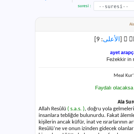
suresi :
Al
: 9]
الأعلى
﴿كْرٰىۜ
ayet arap
Feżekkir in n
Meal Kur'
Faydalı olacaksa 
Ala Sure
Allah Resûlü
( s.a.s. )
, doğru yola gelmeler
insanlara tebliğde bulunurdu. Fakat âleml
kişilerin ancak küfür, inat ve ısrarlarını
Resûlü’ne ve onun izinden gidecek olanla