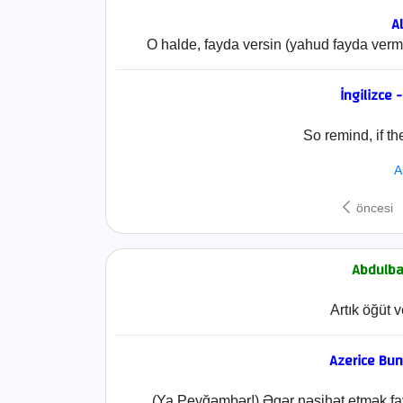
Al
O halde, fayda versin (yahud fayda vermes
İngilizce 
So remind, if th
A
öncesi
Abdulbak
Artık öğüt v
Azerice Bu
(Ya Peyğəmbər!) Əgər nəsihət etmək fa