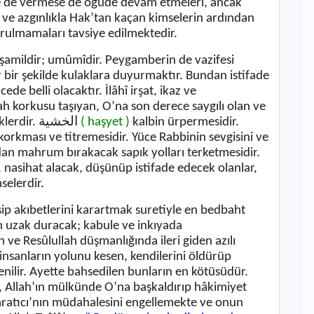
se de vermese de öğüde devam etmeleri, ancak
 ve azgınlıkla Hak’tan kaçan kimselerin ardından
orulmamaları tavsiye edilmektedir.
e şamildir; umûmîdir. Peygamberin de vazifesi
lır bir şekilde kulaklara duyurmaktır. Bundan istifade
ede belli olacaktır. İlâhî irşat, ikaz ve
ah korkusu taşıyan, O’na son derece saygılı olan ve
lerdir.
الخشية
( haşyet )
kalbin ürpermesidir.
 korkması ve titremesidir. Yüce Rabbinin sevgisini ve
dan mahrum bırakacak sapık yolları terketmesidir.
k, nasihat alacak, düşünüp istifade edecek olanlar,
selerdir.
sip akıbetlerini karartmak suretiyle en bedbaht
n uzak duracak; kabule ve inkıyada
ah ve Resûlullah düşmanlığında ileri giden azılı
 insanların yolunu kesen, kendilerini öldürüp
nilir. Ayette bahsedilen bunların en kötüsüdür.
, Allah’ın mülkünde O’na başkaldırıp hâkimiyet
Yaratıcı’nın müdahalesini engellemekte ve onun