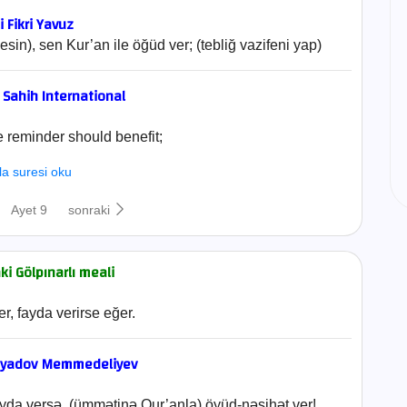
i Fikri Yavuz
in), sen Kur’an ile öğüd ver; (tebliğ vazifeni yap)
- Sahih International
e reminder should benefit;
la suresi oku
Ayet 9
sonraki
i Gölpınarlı meali
er, fayda verirse eğer.
nyadov Memmedeliyev
yda versə, (ümmətinə Qur’anla) öyüd-nəsihət ver!