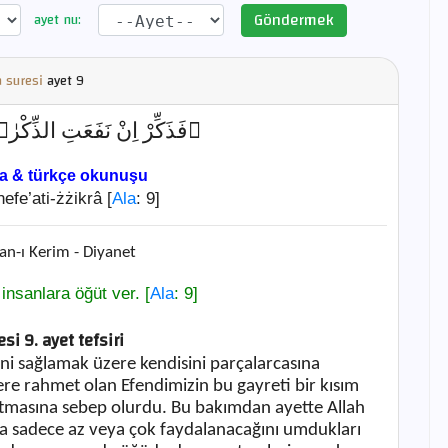
Göndermek
ayet nu:
a suresi
ayet
9
فَذَكِّرْ اِنْ نَفَعَتِ الذِّ ﴾ [
ça & türkçe okunuşu
efe’ati-żżikrâ [
Ala
: 9]
an-ı Kerim - Diyanet
insanlara öğüt ver. [
Ala
: 9]
si 9. ayet tefsiri
ini sağlamak üzere kendisini parçalarcasına
ere rahmet olan Efendimizin bu gayreti bir kısım
n artmasına sebep olurdu. Bu bakımdan ayette Allah
ra sadece az veya çok faydalanacağını umdukları