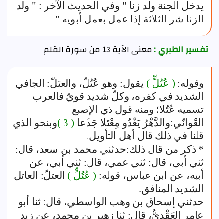
يدخل الجنة ولد زنا " وفي الحديث الآخر : " ولد
الزنا شر الثلاثة إذا عمل بعمل أبويه " .
تفسير الطبري :
معنى الآية 13 من سورة القلم
وقوله:
( عُتُلٍّ )
يقول: وهو عُتُلّ، والعتلّ: الجافي
الشديد في كفره، وكلّ شديد قويّ فالعرب
تسميه عُتُلا؛ ومنه قول ذي الإصبع
العَْوانّي:والدَّهْرُ يَغْدُو مِعْتَلا جَذَعا
( 3 )
وبنحو الذي
قلنا في ذلك قال أهل التأويل.
* ذكر من قال ذلك:حدثني محمد بن سعد، قال:
ثني أبي، قال: ثني عمي، قال: ثني أبي، عن
أبيه، عن ابن عباس، قوله:
( عُتُلٍّ )
العتلّ: العاتل
الشديد المنافق.
حدثني إسحاق بن وهب الواسطي، قال: ثنا أبو
عامر العَقْدِيُّ، قال: ثنا زهير بن محمد، عن زيد