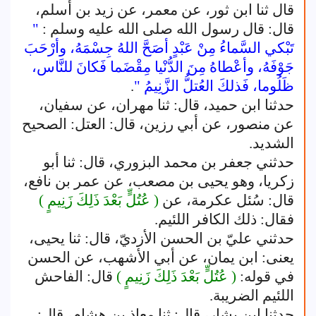
قال ثنا ابن ثور، عن معمر، عن زيد بن أسلم،
قال: قال رسول الله صلى الله عليه وسلم :
"
تَبْكي السَّماءُ مِنْ عَبْدٍ أصَحَّ اللهُ جِسْمَهُ، وأرْحَبَ
جَوْفَهُ، وأعْطاهُ مِنَ الدُّنْيا مِقْضَما فَكانَ للنَّاس،
ظَلُوما، فَذلكَ العُتلُّ الزَّنِيمُ "
.
حدثنا ابن حميد، قال: ثنا مهران، عن سفيان،
عن منصور، عن أبي رزين، قال: العتل: الصحيح
الشديد.
حدثني جعفر بن محمد البزوري، قال: ثنا أبو
زكريا، وهو يحيى بن مصعب، عن عمر بن نافع،
قال: سُئل عكرمة، عن
( عُتُلٍّ بَعْدَ ذَلِكَ زَنِيمٍ )
فقال: ذلك الكافر اللئيم.
حدثني عليّ بن الحسن الأزديّ، قال: ثنا يحيى،
يعنى: ابن يمان، عن أبي الأشهب، عن الحسن
في قوله:
( عُتُلٍّ بَعْدَ ذَلِكَ زَنِيمٍ )
قال: الفاحش
اللئيم الضريبة.
حدثنا ابن بشار، قال: ثنا معاذ بن هشام، قال: