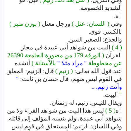
وفي التنزيل:
( عتل بعد ذلك زنيم )
قيل: هو
الشديد الخصومة.
ا ه.
وفي
( اللسان: عتل )
ورجل معتل
( بوزن منبر )
بالكسر: قوي.
والجذع: الصغير السن.
( 4 )
البيت من شواهد أبي عبيدة في مجاز
القرآن
( الورقة 179 من مصورة الجامعة 26390
عن مخطوطة
" مراد مثلا "
بالآستانة )
أنشده
عند قول الله تعالى:
( زنيم )
قال: الزنيم: المعلق
في القوم ليس منهم، قال حسان بن ثابت:
"
وأنت زنيم. ..
"
البيت.
ويقال للتيس: زنيم، له زنمتان.
ا ه
( 5 )
ليس هذا البيت من شواهد الفراء ولا من
شواهد أبي عبيدة، ولم ينسبه المؤلف إلى قائله.
وفي اللسان: الزنيم: المستحلق في قوم ليس