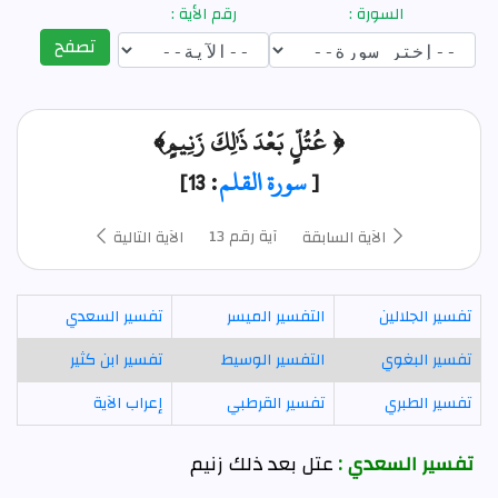
السورة :
رقم الأية :
تصفح
﴿ عُتُلٍّ بَعْدَ ذَٰلِكَ زَنِيمٍ﴾
[
سورة القلم
: 13]
آية رقم 13
الآية السابقة
الآية التالية
تفسير الجلالين
التفسير الميسر
تفسير السعدي
تفسير البغوي
التفسير الوسيط
تفسير ابن كثير
تفسير الطبري
تفسير القرطبي
إعراب الآية
تفسير السعدي :
عتل بعد ذلك زنيم