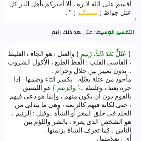
أقسم على الله لأبره ، ألا أخبركم بأهل النار كل
عتل جواظ [
مستكبر
] " .
التفسير الوسيط :
عتل بعد ذلك زنيم
{
عُتُلٍّ بَعْدَ ذَلِكَ زَنِيمٍ
} والعتل : هو الجاف الغليظ
، القاسى القلب : الفظ الطبع ، الأكول الشروب
.. بدون تمييز بين حلال وحرام .
مأخوذ من عتلة يعتُلِه - بكسر التاء وضمها - إذا
جره بعنف وغلظة ..{
والزنيم
} هو اللصيق
بالقوم دون أن يكون منهم ، وإنما هو دعى فيهم
، حتى لكأنه فيهم كالزنمة ، وهى ما يتدلى من
الجلد فى حلق المعز أو الشأة ..وقيل : الزنيم ،
هو الشخص الذى يعرف بالشر واللؤم بين
الناس ، كما تعرف الشاة بزنمتها .
أى : بعلامتها .