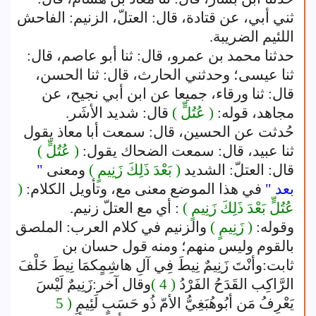
ثني أبي، عن قتادة، قال: العتلّ، الزنيم: الفاحش
اللئيم الضريبة.
حدثنا محمد بن عمرو، قال: ثنا أبو عاصم، قال:
ثنا عيسى؛ وحدثني الحارث، قال: ثنا الحسن،
قال: ثنا ورقاء، جميعا عن ابن أبي نجيح، عن
مجاهد، قوله:
( عُتُلٍّ )
قال: شديد الأشَر.
حُدثت عن الحسين، قال: سمعت أبا معاذ يقول
ثنا عبيد، قال: سمعت الضحاك يقول:
( عُتُلٍّ )
قال: العتلّ: الشديد
( بَعْدَ ذَلِكَ زَنِيمٍ )
ومعنى
"
بعد "
في هذا الموضع معنى مع، وتأويل الكلام:
(
عُتُلٍّ بَعْدَ ذَلِكَ زَنِيمٍ )
: أي مع العتلّ زنيم.
وقوله:
( زَنِيمٍ )
والزنيم في كلام العرب: الملصق
بالقوم وليس منهم؛ ومنه قول حسان بن
ثابت:وأنْتَ زَنِيمٌ نِيطَ فِي آلِ هاشِمٍكمَا نِيطَ خَلْفَ
الرَّاكِب القَدَحُ الفَرْدُ
( 4 )
وقال آخر:زَنِيمٌ لَيْسَ
يَعْرِفُ مَن أبُوهُبَغِيُّ الأمّ ذُو حَسَبٍ لَئِيمِ
( 5