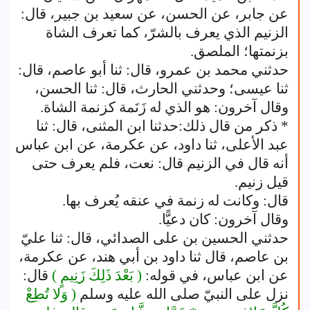
عن جابر، عن الحسن، عن سعيد بن جبير، قال:
الزنيم الذي يعرف بالشرّ، كما تعرف الشاة
بزنمتها؛ الملصق.
حدثني محمد بن عمرو، قال: ثنا أبو عاصم، قال:
ثنا عيسى؛ وحدثني الحارث، قال: ثنا الحسن،
وقال آخرون: هو الذي له زَنَمة كزنمة الشاة.
* ذكر من قال ذلك:حدثنا ابن المثنى، قال: ثنا
عبد الأعلى، ثنا داود، عن عكرمة، عن ابن عباس
أنه قال في الزنيم قال: نعت، فلم يعرف حتى
قيل زنيم.
قال: وكانت له زنمة في عنقه يُعرف بها.
وقال آخرون: كان دعيًّا.
حدثني الحسين بن على الصدائي، قال: ثنا عليّ
بن عاصم، قال ثنا داود بن أبي هند، عن عكرمة،
عن ابن عباس، في قوله:
( بَعْدَ ذَلِكَ زَنِيمٍ )
قال:
نزل على النبيّ صلى الله عليه وسلم
( وَلا تُطِعْ