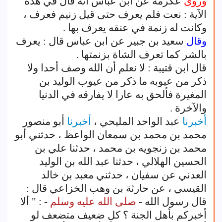
وروى
عكرمة عن ابن عباس أنه قال في هذه
الآية : نعت فلم يعرف حتى قيل زنيم فعرف ،
وكانت له زنمة في عنقه يعرف بها .
وقال
سعيد بن جبير عن ابن عباس قال : يعرف
بالشر كما تعرف الشاة بزنمتها .
قال ابن قتيبة : لا نعلم أن الله وصف أحدا ولا
ذكر من عيوبه ما ذكر من عيوب الوليد بن
المغيرة فألحق به عارا لا يفارقه في الدنيا
والآخرة .
أخبرنا
عبد الواحد المليحي ،
أخبرنا
أبو منصور
محمد بن محمد بن سمعان الواعظ ، حدثني أبو
محمد بن زنجويه بن محمد ، حدثنا علي بن
الحسين الهلالي ، حدثنا عبد الله بن الوليد
العدني عن سفيان ، حدثني معبد بن خالد
القيسي ، عن حارثة بن وهب الخزاعي قال :
قال رسول الله -
صلى الله عليه وسلم
- : " ألا
أخبركم بأهل الجنة ؟ كل ضعيف متضعف لو