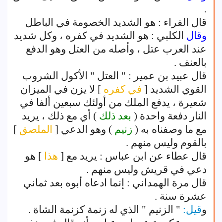
.
قال الفراء : هو الشديد الخصومة في الباطل
وقال
الكلبي : هو الشديد في كفره ، وكل شديد
عند العرب عتل ، وأصله من العتل وهو الدفع
بالعنف .
قال عبيد بن عمير : " العتل " الأكول الشروب
القوي الشديد [
في كفره
] لا يزن في الميزان
شعيرة ، يدفع الملك من أولئك سبعين ألفا في
النار دفعة واحدة (
بعد ذلك
) أي مع ذلك ، يريد
مع ما وصفناه به (
زنيم
) وهو الدعي [
الملصق
]
بالقوم وليس منهم .
قال عطاء عن ابن عباس : يريد مع [
هذا
] هو
دعي في قريش وليس منهم .
قال مرة الهمداني : إنما ادعاه أبوه بعد ثماني
عشرة سنة .
و
قيل:
" الزنيم " الذي له زنمة كزنمة الشاة .