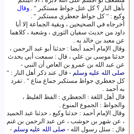
متضعف لو أقسم على الله لأبره ، ألا أنبئكم
بأهل النار ؟ كل عتل جواظ مستكبر " .
وقال
وكيع : " كل جواظ جعظري مستكبر " .
أخرجاه في الصحيحين ، وبقية الجماعة إلا أبا
داود من حديث سفيان الثوري ، وشعبة ، كلاهما
عن معبد بن خالد به .
وقال الإمام أحمد أيضا : حدثنا أبو عبد الرحمن ،
حدثنا موسى بن علي ، قال : سمعت أبي يحدث
عن عبد الله بن عمرو بن العاص أن النبي -
صلى الله عليه وسلم
- قال عند ذكر أهل النار : "
كل جعظري جواظ مستكبر جماع مناع " . تفرد
به أحمد .
قال أهل اللغة : الجعظري : الفظ الغليظ ،
والجواظ : الجموع المنوع .
وقال الإمام أحمد : حدثنا وكيع ، حدثنا عبد الحميد
، عن شهر بن حوشب ، عن عبد الرحمن بن غنم
قال : سئل رسول الله -
صلى الله عليه وسلم
-