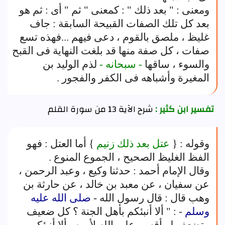
ومعنى : " بعد ذلك " : كمعنى " ثم " أى : ثم هو
بعد كل تلك الصفات القبيحة السابقة : جاف
غليظ ، ملصق بالقوم ، دعى فيهم ...فهذه تسع
صفات ، كل صفة منها قد بلغت النهاية فى القبح
والسوء ، ساقها
- سبحانه -
لذم الوليد بن
المغيرة وأشباهه فى الكفر والفجور .
تفسير ابن كثير :
شرح الآية 13 من سورة القلم
وقوله : {
عتل بعد ذلك زنيم
} أما العتل : فهو
الفظ الغليظ الصحيح ، الجموع المنوع .
وقال الإمام أحمد : حدثنا وكيع ، وعبد الرحمن ،
عن سفيان ، عن معبد بن خالد ، عن حارثة بن
وهب قال : قال رسول الله -
صلى الله عليه
وسلم
- : " ألا أنبئكم بأهل الجنة ؟ كل ضعيف