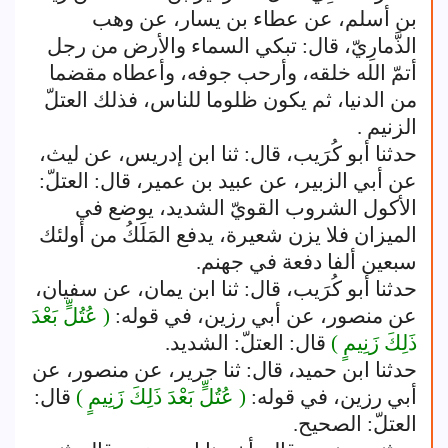
بن أسلم، عن عطاء بن يسار، عن وهب
الذَّمارِيّ، قال: تبكي السماء والأرض من رجل
أتمّ الله خلقه، وأرحب جوفه، وأعطاه مقضما
من الدنيا، ثم يكون ظلوما للناس، فذلك العتلّ
الزنيم .
حدثنا أبو كُرَيب، قال: ثنا ابن إدريس، عن ليث،
عن أبي الزبير، عن عبيد بن عمير، قال: العتلّ:
الأكول الشروب القويّ الشديد، يوضع في
الميزان فلا يزن شعيرة، يدفع المَلَكُ من أولئك
سبعين ألفا دفعة في جهنم.
حدثنا أبو كُرَيب، قال: ثنا ابن يمان، عن سفيان،
عن منصور، عن أبي رزين، في قوله:
( عُتُلٍّ بَعْدَ
ذَلِكَ زَنِيمٍ )
قال: العتلّ: الشديد.
حدثنا ابن حميد، قال: ثنا جرير، عن منصور، عن
أبي رزين، في قوله:
( عُتُلٍّ بَعْدَ ذَلِكَ زَنِيمٍ )
قال:
العتلّ: الصحيح.