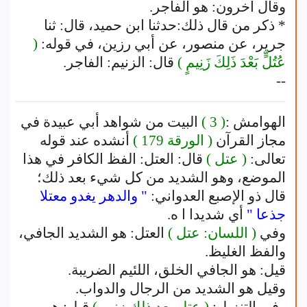
وقال آخرون: هو الفاجر.
* ذكر من قال ذلك:حدثنا ابن حميد، قال: ثنا
جرير، عن منصور، عن أبي رزين، في قوله:
(
عُتُلٍّ بَعْدَ ذَلِكَ زَنِيمٍ )
قال: الزنيم: الفاجر.
--
الهوامش :
( 3 )
‌البيت من شواهد أبي عبيدة في
مجاز القرآن
( الورقة 179 )
أنشده عند قوله
تعالى:
( عتل )
قال: العتل: الفظ الكافر في هذا
الموضع، وهو الشديد من كل شيء بعد ذلك؛
قال ذو الإصبع العدواني:
" والدهر يغدو معتلا
جذعا "
أي شديدا ا ه.
وفي
( اللسان: عتل )
العتل: هو الشديد الجافي،
والفظ الغليظ.
قيل: هو الجافي الخلق، اللئيم الضريبة.
وقيل هو الشديد من الرجال والدواب.