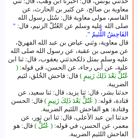
حدثني يونس، قال: أخبرنا ابن وهب، قال: ثني
معاوية بن صالح، عن كثير بن الحارث، عن
القاسم، مولى معاوية قال: سُئل رسول الله
صلى الله عليه وسلم عن العُتُلّ الزنيم، قال:
"
الفَاحِشُ اللَّئيمُ "
.
قال معاوية، وثني عياض بن عبد الله الفهريّ،
عن موسى بن عقبة، عن رسول الله صلى الله
عليه وسلم بمثل ذلكحدثني يعقوب، قال: ثنا ابن
علية، عن أبي رجاء، عن الحسن، في قوله:
(
عُتُلٍّ بَعْدَ ذَلِكَ زَنِيمٍ )
قال: فاحش الخُلق، لئيم
الضريبة.
حدثنا بشر، قال: ثنا يزيد، قال: ثنا سعيد، عن
قتادة، قوله:
( عُتُلٍّ بَعْدَ ذَلِكَ زَنِيمٍ )
قال: الحسن
وقتادة: هو الفاحش اللئيم الضريبة.
حدثنا ابن عبد الأعلى، قال: ثنا ابن ثور، عن
معمر، عن الحسن، في قوله:
( عُتُلٍّ )
قال: هو
الفاحش اللئيم الضريبة.