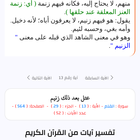
منهم، لا يحتاج إليه، فكأنه فيهم زنمة
( أي: زنمة
العنز المعلقة عند حلقها )
.
يقول: هو فيهم زنيم، لا يعرفون أباه؛ لأنه دخيل.
وأمه بغي، وحسبه لئيم.
وهو في معنى الشاهد الذي قبله على معنى
"
الزنيم "
.
آية رقم 13
الآية السابقة
الآية التالية
عتل بعد ذلك زنيم
سورة :
القلم
- الأية : (
13
)
- الجزء : (
29
) - الصفحة: (
564
) -
عدد الأيات : ( 52 )
تفسير آيات من القرآن الكريم