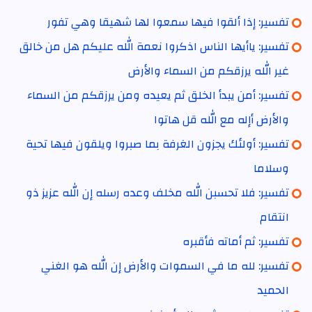
تفسير: إذا ألقوا فيها سمعوا لها شهيقا وهي تفور
تفسير: ياأيها الناس اذكروا نعمة الله عليكم هل من خالق
غير الله يرزقكم من السماء والأرض
تفسير: أمن يبدأ الخلق ثم يعيده ومن يرزقكم من السماء
والأرض أإله مع الله قل هاتوا
تفسير: أولئك يجزون الغرفة بما صبروا ويلقون فيها تحية
وسلاما
تفسير: فلا تحسبن الله مخلف وعده رسله إن الله عزيز ذو
انتقام
تفسير: ثم أماته فأقبره
تفسير: لله ما في السموات والأرض إن الله هو الغني
الحميد