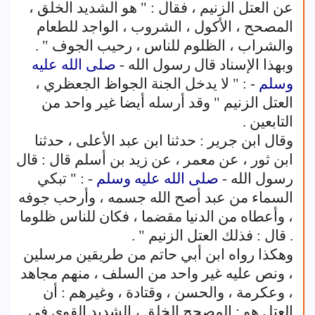
عن العتل الزنيم ، فقال : " هو الشديد الخلق ،
المصحح ، الأكول ، الشروب ، الواجد للطعام
والشراب ، الظلوم للناس ، رحيب الجوف " .
وبهذا الإسناد قال رسول الله -
صلى الله عليه
وسلم
- : " لا يدخل الجنة الجواظ الجعظري ،
العتل الزنيم " وقد أرسله أيضا غير واحد من
التابعين .
وقال ابن جرير : حدثنا ابن عبد الأعلى ، حدثنا
ابن ثور ، عن معمر ، عن زيد بن أسلم قال : قال
رسول الله -
صلى الله عليه وسلم
- : " تبكي
السماء من عبد أصح الله جسمه ، وأرحب جوفه
، وأعطاه من الدنيا مقضما ، فكان للناس ظلوما
. قال : فذلك العتل الزنيم " .
وهكذا رواه ابن أبي حاتم من طريقين مرسلين
، ونص عليه غير واحد من السلف ، منهم مجاهد
، وعكرمة ، والحسن ، وقتادة ، وغيرهم : أن
العتل هو : المصحح الخلق ، الشديد القوي في