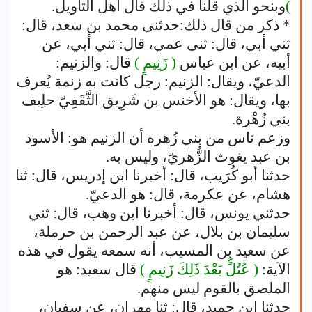
)
وبنحو الذي قلنا في ذلك قال أهل التأويل.
* ذكر من قال ذلك:حدثني محمد بن سعد، قال:
ثني أبي، قال: ثنى عمي، قال: ثني أبي، عن
أبيه، عن ابن عباس
( زَنِيمٍ )
قال: والزنيم:
الدعيّ، ويقال: الزنيم: رجل كانت به زنمة يُعرف
بها، ويقال: هو الأخنس بن شَرِيق الثَّقَفِيّ حلِيف
بني زُهْرة.
وزعم ناس من بني زُهره أن الزنيم هو: الأسود
بن عبد يغوث الزُّهريّ، وليس به.
حدثنا أبو كُرَيب، قال: أخبرنا ابن إدريس، قال: ثنا
هشام، عن عكرمة، قال: هو الدعيّ.
حدثني يونس، قال: أخبرنا ابن وهب، قال: ثني
سليمان بن بلال، عن عبد الرحمن بن حرملة،
عن سعيد بن المسيب، أنه سمعه يقول في هذه
الآية:
( عُتُلٍّ بَعْدَ ذَلِكَ زَنِيمٍ )
قال سعيد: هو
الملصق بالقوم ليس منهم.
حدثنا ابن حميد، قال: ثنا مهران، عن سفيان،