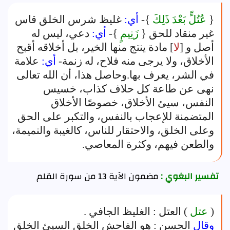
{
عُتُلٍّ بَعْدَ ذَلِكَ
}-
أي:
غليظ شرس الخلق قاس
غير منقاد للحق {
زَنِيمٍ
}-
أي:
دعي، ليس له
أصل و [
لا
] مادة ينتج منها الخير، بل أخلاقه أقبح
الأخلاق، ولا يرجى منه فلاح، له زنمة-
أي:
علامة
في الشر، يعرف بها.وحاصل هذا، أن الله تعالى
نهى عن طاعة كل حلاف كذاب، خسيس
النفس، سيئ الأخلاق، خصوصًا الأخلاق
المتضمنة للإعجاب بالنفس، والتكبر على الحق
وعلى الخلق، والاحتقار للناس، كالغيبة والنميمة،
والطعن فيهم، وكثرة المعاصي.
تفسير البغوي :
مضمون الآية 13 من سورة القلم
(
عتل
) العتل : الغليظ الجافي .
وقال
الحسن : هو الفاحش الخلق السيئ الخلق