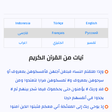
Indonesia
Türkçe
English
Русский
Français
فارسی
تفسير
انجليزي
اعراب
آيات من القرآن الكريم
وإذا طلقتم النساء فبلغن أجلهن فأمسكوهن بمعروف أو
سرحوهن بمعروف ولا تمسكوهن ضرارا لتعتدوا ومن
فلا وربك لا يؤمنون حتى يحكموك فيما شجر بينهم ثم لا
يجدوا في أنفسهم حرجا
إذ يوحي ربك إلى الملائكة أني معكم فثبتوا الذين آمنوا