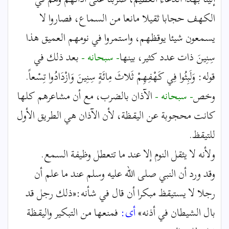
الكهف حجابا ثقيلا مانعا من السماع، فصاروا لا
يسمعون شيئا يوقظهم، واستمروا في نومهم العميق هذا
سِنِينَ ذات عدد كثير، بينها
- سبحانه -
بعد ذلك في
قوله: وَلَبِثُوا فِي كَهْفِهِمْ ثَلاثَ مِائَةٍ سِنِينَ وَازْدَادُوا تِسْعاً.
وخص
- سبحانه -
الآذان بالضرب، مع أن مشاعرهم كلها
كانت محجوبة عن اليقظة، لأن الآذان هي الطريق الأول
للتيقظ.
ولأنه لا يثقل النوم إلا عند ما تتعطل وظيفة السمع.
وقد ورد أن النبي صلى الله عليه وسلم عند ما علم أن
رجلا لا يستيقظ مبكرا أن قال في شأنه:«ذلك رجل قد
بال الشيطان في أذنه»
أى:
فمنعها من التبكير واليقظة