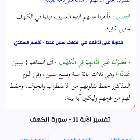
التفسير:
فألقينا عليهم النوم العميق، فبقوا في الكهف
سنين كثيرة.
فضربنا على آذانهم في الكهف سنين عددا - تفسير السعدي
{
فَضَرَبْنَا عَلَى آذَانِهِمْ فِي الْكَهْفِ
} أي أنمناهم {
سِنِينَ
عَدَدًا
} وهي ثلاث مائة سنة وتسع سنين، وفي النوم
المذكور حفظ لقلوبهم من الاضطراب والخوف، وحفظ
لهم من قومهم وليكون آية بينة.
تفسير الآية 11 - سورة الكهف
تفسير الجلالين
التفسير الميسر
تفسير السعدي