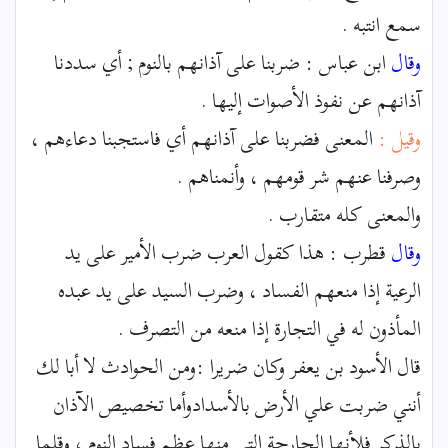
سمع انتبه .
وقال
ابن عباس : ضربنا على آذانهم بالنوم ; أي سددنا
آذانهم عن نفوذ الأصوات إليها .
وقيل :
المعنى فضربنا على آذانهم أي فاستجبنا دعاءهم ،
وصرفنا عنهم شر قومهم ، وأنمناهم .
والمعنى كله متقارب .
وقال
قطرب : هذا كقول العرب ضرب الأمير على يد
الرعية إذا منعهم الفساد ، وضرب السيد على يد عبده
المأذون له في التجارة إذا منعه من التصرف .
قال الأسود بن يعفر وكان ضريرا :ومن الحوادث لا أبا لك
أنني ضربت علي الأرض بالأسدادوأما تخصيص الآذان
بالذكر فلأنها الجارحة التي منها عظم فساد النوم ، وقلما