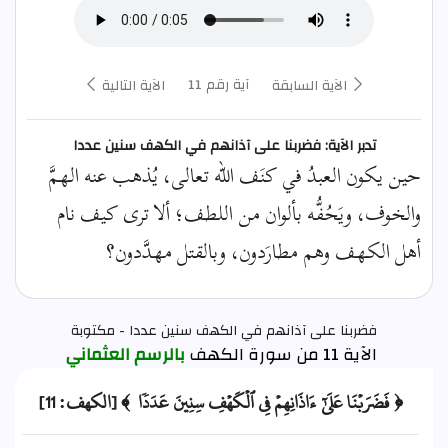
آية رقم 11
الآية السابقة
الآية التالية
تدبر الآية: فضربنا على آذانهم في الكهف سنين عددا
حين يكون العبدُ في كنَف الله تعالى، يُذهب عنه الهمَّ
والخوف، ويَحُفُّه بألوان من اللطف؛ ألا ترى كيف نام
أهل الكهف وهم مطارَدون، وبالقتل مهدَّدون؟
فضربنا على آذانهم في الكهف سنين عددا - مكتوبة
الآية 11 من سورة الكهف
بالرسم العثماني
﴿ فَضَرَبۡنَا عَلَىٰٓ ءَاذَانِهِمۡ فِي ٱلۡكَهۡفِ سِنِينَ عَدَدٗا ﴾ [الكهف: 11]