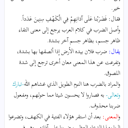
خير.
فقال: فَضَرَبْنا عَلَى آذانِهِمْ فِي الْكَهْفِ سِنِينَ عَدَداً.
وأصل الضرب في كلام العرب يرجع إلى معنى التقاء
ظاهر جسم، بظاهر جسم آخر بشدة.
يقال:
ضرب فلان بيده الأرض إذا ألصقها بها بشدة،
وتفرعت عن هذا المعنى معان أخرى ترجع إلى شدة
اللصوق.
والمراد بالضرب هنا النوم الطويل الذي غشاهم الله
-تبارك
وتعالى-
به فصاروا لا يحسون شيئا مما حولهم، ومفعول
ضربنا محذوف.
و
المعنى:
بعد أن استقر هؤلاء الفتية في الكهف، وتضرعوا
إلينا بهذا الدعاء العظيم، ضربنا على آذانهم وهم في