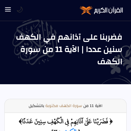
🌙
فضربنا على آذانهم في الكهف
سنين عددا | الآية 11 من سورة
الكهف
الآية
11 من
سورة الكهف مكتوبة
بالتشكيل
﴿ فَضَرَبْنَا عَلَىٰ آذَانِهِمْ فِي الْكَهْفِ سِنِينَ عَدَدًا﴾