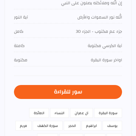
إن الله وملائكته يصلون على النبي
الله نور السموات والأرض
آية النور
جزء عم مكتوب - الجزء 30
كامل
آية الكرسي مكتوبة
كاملة
اواخر سورة البقرة
مكتوبة
سور للقراءة
سورة البقرة
آل عمران
النساء
المائدة
يوسف
ابراهيم
الحجر
سورة الكهف
مريم