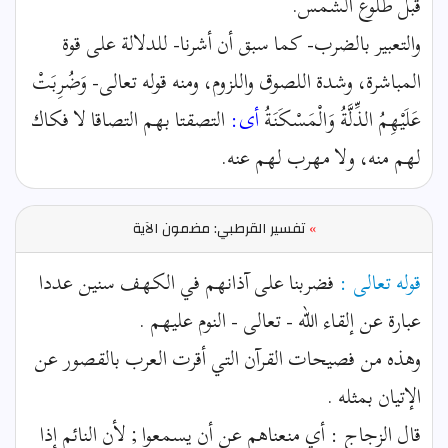
قبل طلوع الشمس.
والتعبير بالضرب- كما سبق أن أشرنا- للدلالة على قوة
المباشرة، وشدة اللصوق واللزوم، ومنه قوله تعالى- وَضُرِبَتْ
عَلَيْهِمُ الذِّلَّةُ وَالْمَسْكَنَةُ
أى:
التصقتا بهم التصاقا لا فكاك
لهم منه، ولا مهرب لهم عنه.
»
تفسير القرطبي: مضمون الآية
قوله تعالى :
فضربنا على آذانهم في الكهف سنين عددا
عبارة عن إلقاء الله - تعالى - النوم عليهم .
وهذه من فصيحات القرآن التي أقرت العرب بالقصور عن
الإتيان بمثله .
قال الزجاج : أي منعناهم عن أن يسمعوا ; لأن النائم إذا