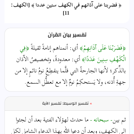
﴿ فضربنا على آذانهم في الكهف سنين عددا ﴾ [الكهف:
11]
تفسير بيان القرآن
﴿فَضَرَبْنَا عَلَى آذَانِهِمْ﴾
أي: أنمناهم إنامةً ثقيلةً
﴿فِي
الْكَهْفِ سِنِينَ عَدَدًا﴾
أي: معدودةً، وتخصيصُ الآذان
بالذِّكر؛ لأنها الجارحةُ التي قلَّما ينقطِعُ نومُ نائمٍ إلا من
جهةِ أُذنه، ولا يَستحكِمُ نومٌ إلا مع تعطُّل السمع.
»
تفسير الوسيط: تفسير الآية
ثم بين
- سبحانه -
ما حدث لهؤلاء الفتية بعد أن لجئوا
إلى الكهف، وبعد أن دعوا الله بهذا الدعاء الشامل لكل