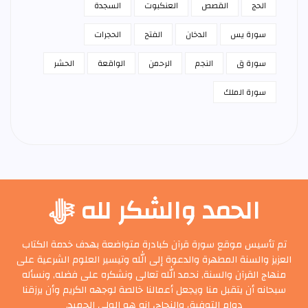
الحج
القصص
العنكبوت
السجدة
سورة يس
الدخان
الفتح
الحجرات
سورة ق
النجم
الرحمن
الواقعة
الحشر
سورة الملك
الحمد والشكر لله ﷻ
تم تأسيس موقع سورة قرآن كبادرة متواضعة بهدف خدمة الكتاب
العزيز والسنة المطهرة والدعوة إلى الله وتيسير العلوم الشرعية على
منهاج القرآن والسنة, نحمد الله تعالى ونشكره على فضله, ونسأله
سبحانه أن يتقبل منا ويجعل أعمالنا خالصة لوجهه الكريم وأن يرزقنا
دوام التوفيق والنجاح، إنه هو الولي الحميد.