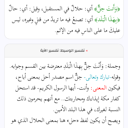
﴿وَأَنتَ حِلٌّ﴾
أي: حلالٌ في المستقبل، وقيل: أي: حالّ
﴿بِهَذَا الْبَلَد﴾
أي: تصنعُ فيه ما تريدُ من قتلٍ وغيره، ليس
عليكَ ما على الناسِ فيه من الإثم.
»
تفسير الوسيط: تفسير الآية
وجملة: وَأَنْتَ حِلٌّ بِهذَا الْبَلَدِ معترضة بين القسم وجوابه.
وقوله
-تبارك وتعالى-
حِلٌّ اسم مصدر أحل بمعنى أباح،
فيكون
المعنى:
وأنت- أيها الرسول الكريم- قد استحل
كفار مكة إيذاءك ومحاربتك.. مع أنهم يحرمون ذلك
النسبة لغيرك، في هذا البلد الأمين.
ويصح أن يكون لفظ «حل» هنا بمعنى الحلال الذي هو