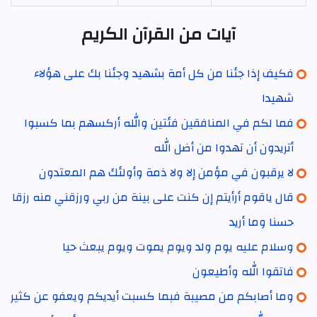
آيات من القرآن الكريم
فكيف إذا جئنا من كل أمة بشهيد وجئنا بك على هؤلاء
شهيدا
فما لكم في المنافقين فئتين والله أركسهم بما كسبوا
أتريدون أن تهدوا من أضل الله
لا يرقبون في مؤمن إلا ولا ذمة وأولئك هم المعتدون
قال ياقوم أرأيتم إن كنت على بينة من ربي ورزقني منه رزقا
حسنا وما أريد
وسلام عليه يوم ولد ويوم يموت ويوم يبعث حيا
فاتقوا الله وأطيعون
وما أصابكم من مصيبة فبما كسبت أيديكم ويعفو عن كثير