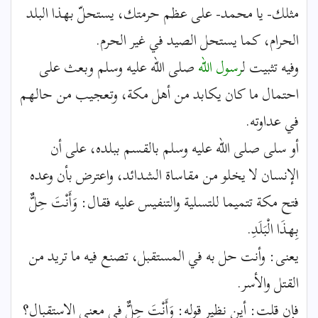
مثلك- يا محمد- على عظم حرمتك، يستحلّ بهذا البلد
الحرام، كما يستحل الصيد في غير الحرم.
وفيه تثبيت ل
رسول الله
صلى الله عليه وسلم وبعث على
احتمال ما كان يكابد من أهل مكة، وتعجيب من حالهم
في عداوته.
أو سلى صلى الله عليه وسلم بالقسم ببلده، على أن
الإنسان لا يخلو من مقاساة الشدائد، واعترض بأن وعده
فتح مكة تتميما للتسلية والتنفيس عليه فقال: وَأَنْتَ حِلٌّ
بِهذَا الْبَلَدِ.
يعنى: وأنت حل به في المستقبل، تصنع فيه ما تريد من
القتل والأسر.
فإن قلت: أين نظير قوله: وَأَنْتَ حِلٌّ في معنى الاستقبال؟