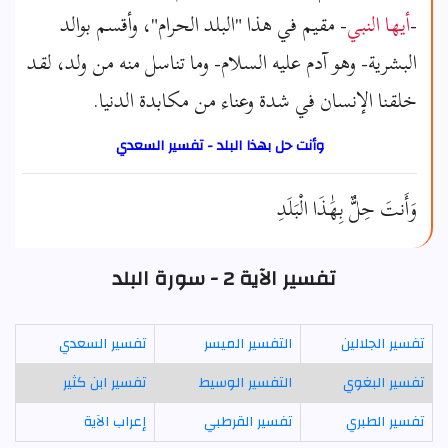
-
أيها النبي
- مقيم في هذا "البلد الحرام"، وأقسم بوالد
البشرية- وهو آدم عليه السلام- وما تناسل منه من ولد، لقد
خلقنا الإنسان في شدة وعناء من مكابدة الدنيا.
وأنت حل بهذا البلد - تفسير السعدي
وَأَنتَ حِلٌّ بِهَٰذَا الْبَلَدِ
تفسير الآية 2 - سورة البلد
تفسير الجلالين
التفسير الميسر
تفسير السعدي
تفسير البغوي
التفسير الوسيط
تفسير ابن كثير
تفسير الطبري
تفسير القرطبي
إعراب الآية