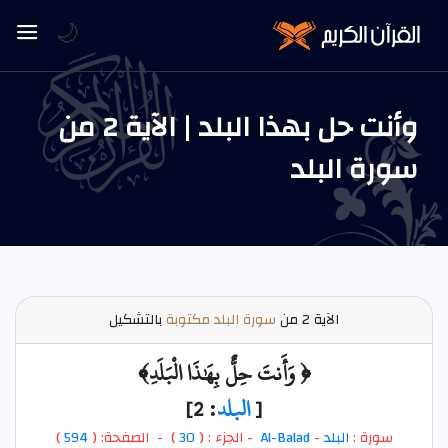
🌙
وأنت حل بهذا البلد | الآية 2 من
سورة البلد
الآية
2 من
سورة البلد مكتوبة
بالتشكيل
﴿ وَأَنتَ حِلٌّ بِهَٰذَا الْبَلَدِ﴾
[
البلد
: 2]
سورة :
البلد
-
Al-Balad
- الجزء : (
30
) - الصفحة: (
594
)