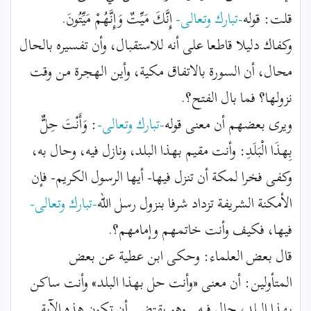
قلت: قوله
-تبارك وتعالى-
إِنَّكَ مَيِّتٌ وَإِنَّهُمْ مَيِّتُونَ.
وكفاك دليلا قاطعا على أنه للاستقبال، وأن تفسيره بالحال
محال، أن السورة بالاتفاق مكية، وأين الهجرة من وقت
نزولها؟ فما بال الفتح؟.
ويرى بعضهم أن معنى قوله
-تبارك وتعالى-
: وَأَنْتَ حِلٌّ
بِهذَا الْبَلَدِ: وأنت مقيم بهذا البلد، ونازل فيه، وحال به،
وكفى فخرا لمكة أن تنزل فيها- أيها الرسول الكريم- فإن
الأمكنة الشريفة تزداد شرفا بنزول رسل الله
-تبارك وتعالى-
فيها، فكيف وأنت خاتمهم وإمامهم؟.
قال بعض العلماء: وحكى ابن عطية عن بعض
المتأولين: أن معنى «وأنت حل بهذا البلد» وأنت ساكن
بهذا البلد، حال فيه.. وهو يقتضى أن تكون هذه الآية