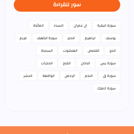
سور للقراءة
سورة البقرة
آل عمران
النساء
المائدة
يوسف
ابراهيم
الحجر
سورة الكهف
مريم
الحج
القصص
العنكبوت
السجدة
سورة يس
الدخان
الفتح
الحجرات
سورة ق
النجم
الرحمن
الواقعة
الحشر
سورة الملك