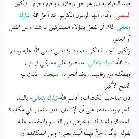
ضد الحرام
يقال:
هو حل وحلال، وحرم وحرام.. فيكون
المعنى:
وأنت أيها الرسول الكريم- قد أحل الله
-تبارك
وتعالى-
لك أن تفعل بهؤلاء المشركين ما شئت من القتل
أو العفو.
وتكون الجملة الكريمة، بشارة للنبي صلى الله عليه وسلم
بأن الله
-تبارك وتعالى-
سينصره على مشركي قريش،
ويمكنه من رقابهم.. وقد أنجز له
- سبحانه -
ذلك يوم
الفتح الأكبر.
قال صاحب الكشاف: أقسم الله
-تبارك وتعالى-
بالبلد
الحرام وما بعده، على أن الإنسان خلق مغمورا في مكابدة
المشاق والشدائد، واعترض بين القسم والمقسم عليه
بقوله: وَأَنْتَ حِلٌّ بِهذَا الْبَلَدِ يعنى: ومن المكابدة أن