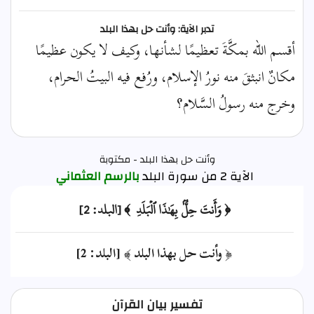
تدبر الآية: وأنت حل بهذا البلد
أقسم الله بمكَّةَ تعظيمًا لشأنها، وكيف لا يكون عظيمًا
مكانٌ انبثقَ منه نورُ الإسلام، ورُفع فيه البيتُ الحرام،
وخرج منه رسولُ السَّلام؟
وأنت حل بهذا البلد - مكتوبة
الآية 2 من سورة البلد
بالرسم العثماني
﴿ وَأَنتَ حِلُّۢ بِهَٰذَا ٱلۡبَلَدِ ﴾ [البلد: 2]
﴿ وأنت حل بهذا البلد ﴾ [البلد: 2]
تفسير بيان القرآن