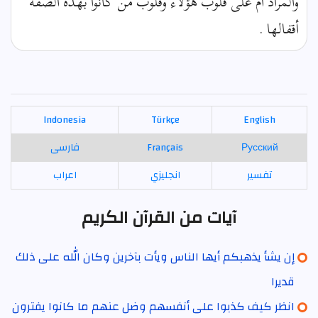
والمراد أم على قلوب هؤلاء وقلوب من كانوا بهذه الصفة
أقفالها .
Indonesia
Türkçe
English
Русский
Français
فارسی
تفسير
انجليزي
اعراب
آيات من القرآن الكريم
إن يشأ يذهبكم أيها الناس ويأت بآخرين وكان الله على ذلك
قديرا
انظر كيف كذبوا على أنفسهم وضل عنهم ما كانوا يفترون