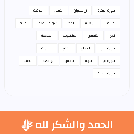
سورة البقرة
آل عمران
النساء
المائدة
يوسف
ابراهيم
الحجر
سورة الكهف
مريم
الحج
القصص
العنكبوت
السجدة
سورة يس
الدخان
الفتح
الحجرات
سورة ق
النجم
الرحمن
الواقعة
الحشر
سورة الملك
الحمد والشكر لله ﷻ