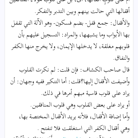
أقفالها التي حالت بينهم وبين التدبر والتفكر.
والأقفال: جمع قفل- بضم فسكون- وهو الآلة التي تقفل
بها الأبواب وما يشبهها، والمراد: التسجيل عليهم بأن
قلوبهم مغلقة، لا يدخلها الإيمان، ولا يخرج منها الكفر
والنفاق.
قال صاحب الكشاف: فإن قلت: لم نكرت القلوب
وأضيفت الأقفال إليها؟قلت: أما التنكير ففيه وجهان: أن
يراد على قلوب قاسية مبهم أمرها في ذلك.
أو يراد على بعض القلوب وهي قلوب المنافقين.
وأما إضافة الأقفال، فلأنه يريد الأقفال المختصة بها،
وهي أقفال الكفر التي استغلقت فلا تنفتح .