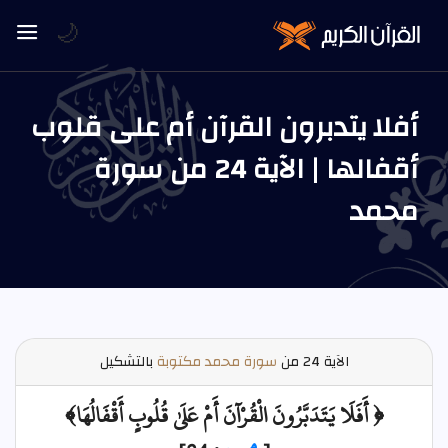
🌙
أفلا يتدبرون القرآن أم على قلوب
أقفالها | الآية 24 من سورة
محمد
الآية
24 من
سورة محمد مكتوبة
بالتشكيل
﴿ أَفَلَا يَتَدَبَّرُونَ الْقُرْآنَ أَمْ عَلَىٰ قُلُوبٍ أَقْفَالُهَا﴾