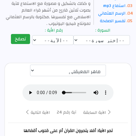
و كذلك بالشكيل و مصورة مع الاستماع للآية
استماع mp3
بصوت ثلاثين قارئ من أشهر قراء العالم
الرسم العثماني
الاسلامي مع تفسيرها ,مكتوبة بالرسم العثماني
تفسير الصفحة
لمونتاج فيديو اليوتيوب .
السورة :
رقم الأية :
تصفح
اختيار قارئ الآية
آية رقم 24
الآية السابقة
الآية التالية
تدبر الآية: أفلا يتدبرون القرآن أم على قلوب أقفالها