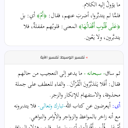
ما يؤولُ إليه الكلام.
فلمَّا لم يتدبَّروا، أضربَ عنهم، فقال:
﴿أَمْ﴾
أي: بل
﴿عَلَى قُلُوبٍ أَقْفَالُهَا﴾
المعنى: قلوبُهم مقفلةٌ، فلا
يتدبَّرون، ولا يَعُون.
»
تفسير الوسيط: تفسير الآية
ثم ساق
- سبحانه -
ما يدعو إلى التعجيب من حالهم
فقال: أَفَلا يَتَدَبَّرُونَ الْقُرْآنَ.. والفاء للعطف على جملة
محذوفة، والاستفهام للإنكار والزجر.
أى:
أيعرضون عن كتاب الله
-تبارك وتعالى-
فلا يتدبرونه
مع أنه زاخر بالمواعظ والزواجر والأوامر والنواهي.
أَمْ عَلى قُلُوبٍ أَقْفالُها، أى، بل على قلوب هؤلاء المنافقين