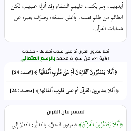
أيديهم، ولم يكتب عليهم الشقاء وقد أنزله عليهم، لكن
الظالم من ظلم نفسه، وأغلق سمعَه، وصرَف بصره عن
هدايات القرآن.
أفلا يتدبرون القرآن أم على قلوب أقفالها - مكتوبة
الآية 24 من سورة محمد
بالرسم العثماني
﴿ أَفَلَا يَتَدَبَّرُونَ ٱلۡقُرۡءَانَ أَمۡ عَلَىٰ قُلُوبٍ أَقۡفَالُهَآ ﴾ [محمد: 24]
﴿ أفلا يتدبرون القرآن أم على قلوب أقفالها ﴾ [محمد: 24]
تفسير بيان القرآن
﴿أَفَلاَ يَتَدَبَّرُونَ الْقُرْآنَ﴾
فيعرفون الحقَّ، والتدبُّر: النظرُ إلى