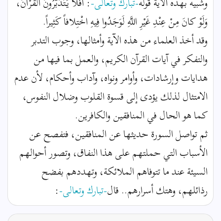
وشبيه بهذه الآية قوله
-تبارك وتعالى-
: أَفَلا يَتَدَبَّرُونَ الْقُرْآنَ،
وَلَوْ كانَ مِنْ عِنْدِ غَيْرِ اللَّهِ لَوَجَدُوا فِيهِ اخْتِلافاً كَثِيراً.
وقد أخذ العلماء من هذه الآية وأمثالها، وجوب التدبر
والتفكر في آيات القرآن الكريم، والعمل بما فيها من
هدايات وإرشادات، وأوامر ونواه، وآداب وأحكام، لأن عدم
الامتثال لذلك يؤدى إلى قسوة القلوب وضلال النفوس،
كما هو الحال في المنافقين والكافرين.
ثم تواصل السورة حديثها عن المنافقين، فتفصح عن
الأسباب التي حملتهم على هذا النفاق، وتصور أحوالهم
السيئة عند ما تتوفاهم الملائكة، وتهددهم بفضح
رذائلهم، وهتك أسرارهم.. قال
-تبارك وتعالى-
: