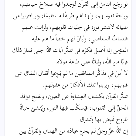
لو رجَع الناسُ إلى القرآن لوجدوا فيه صلاحَ حياتهم،
وراحة نفوسهم، ولهداهم طريقًا مستقيمًا، ولو اقتربوا من
ضيائه لانتشر نوره في جنَبات قلوبهم، ولزالت عنهم
ظلماتُ المعاصي، ولَبانَ لهم خطأ ما هم عليه.
المؤمن إذا أعمل فكرَه في تدبُّر آيات الله جنى ثمارَ ذلك
قربًا من الله، وثباتًا على طاعة مولاه.
لا أملَ في تذكُّر المنافقين ما لم يَنزِعوا أقفال النفاق عن
قلوبهم، ويزيلوا تلك الأفكارَ من عقولهم.
تدبُّر القرآن يكشف الغِشاوةَ عن العيون، ويفتح نوافذ
الحقِّ إلى القلوب، فيَسكُب فيها النور، ويُنشئ حياةً
للروح تَنبِض بها وتُشرِق.
إن الله عزَّ وجلَّ لم يحرِم عبادَه من الهدى والقرآنُ بين