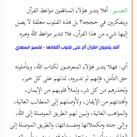
التفسير:
أفلا يتدبر هؤلاء المنافقون مواعظ القرآن
ويتفكرون في حججه؟ بل هذه القلوب مغلَقة لا يصل
إليها شيء من هذا القرآن، فلا تتدبر مواعظ الله وعبره.
أفلا يتدبرون القرآن أم على قلوب أقفالها - تفسير السعدي
أي: فهلا يتدبر هؤلاء المعرضون لكتاب الله، ويتأملونه
حق التأمل، فإنهم لو تدبروه، لدلهم على كل خير،
ولحذرهم من كل شر، ولملأ قلوبهم من الإيمان،
وأفئدتهم من الإيقان، ولأوصلهم إلى المطالب العالية،
والمواهب الغالية، ولبين لهم الطريق الموصلة إلى الله،
وإلى جنته ومكملاتها ومفسداتها، والطريق الموصلة إلى
العذاب، وبأي شيء تحذر، ولعرفهم بربهم، وأسمائه