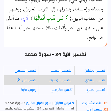
وصفاته وإحسانه، ولشوقهم إلى الثواب الجزيل، ورهبهم
من العقاب الوبيل.{
أَمْ عَلَى قُلُوبٍ أَقْفَالُهَا
}-
أي:
قد أغلق
على ما فيها من الشر وأقفلت، فلا يدخلها خير أبدا؟ هذا
هو الواقع.
تفسير الآية 24 - سورة محمد
تفسير الجلالين
التفسير الميسر
تفسير السعدي
تفسير البغوي
التفسير الوسيط
تفسير ابن كثير
تفسير الطبري
تفسير القرطبي
إعراب الآية
فهرس القرآن
|
سور القرآن الكريم
: سورة محمد
الآية مشكولة
Muhammad الآية رقم 24 , مكتوبة بكتابة عادية
تفسير الآية