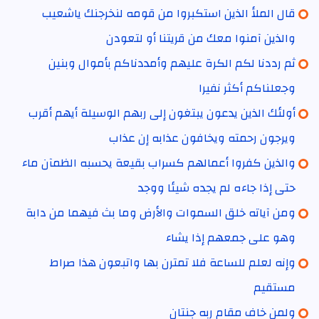
قال الملأ الذين استكبروا من قومه لنخرجنك ياشعيب
والذين آمنوا معك من قريتنا أو لتعودن
ثم رددنا لكم الكرة عليهم وأمددناكم بأموال وبنين
وجعلناكم أكثر نفيرا
أولئك الذين يدعون يبتغون إلى ربهم الوسيلة أيهم أقرب
ويرجون رحمته ويخافون عذابه إن عذاب
والذين كفروا أعمالهم كسراب بقيعة يحسبه الظمآن ماء
حتى إذا جاءه لم يجده شيئا ووجد
ومن آياته خلق السموات والأرض وما بث فيهما من دابة
وهو على جمعهم إذا يشاء
وإنه لعلم للساعة فلا تمترن بها واتبعون هذا صراط
مستقيم
ولمن خاف مقام ربه جنتان