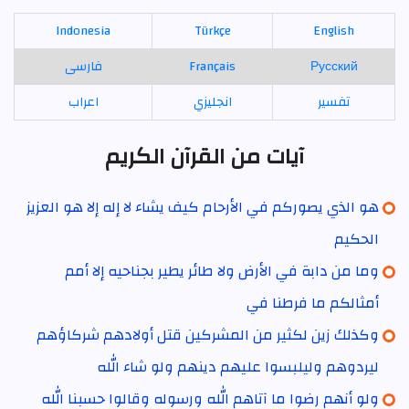
Indonesia
Türkçe
English
Русский
Français
فارسی
تفسير
انجليزي
اعراب
آيات من القرآن الكريم
هو الذي يصوركم في الأرحام كيف يشاء لا إله إلا هو العزيز
الحكيم
وما من دابة في الأرض ولا طائر يطير بجناحيه إلا أمم
أمثالكم ما فرطنا في
وكذلك زين لكثير من المشركين قتل أولادهم شركاؤهم
ليردوهم وليلبسوا عليهم دينهم ولو شاء الله
ولو أنهم رضوا ما آتاهم الله ورسوله وقالوا حسبنا الله