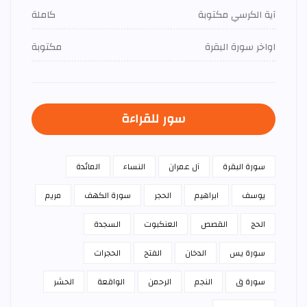
آية الكرسي مكتوبة
كاملة
اواخر سورة البقرة
مكتوبة
سور للقراءة
سورة البقرة
آل عمران
النساء
المائدة
يوسف
ابراهيم
الحجر
سورة الكهف
مريم
الحج
القصص
العنكبوت
السجدة
سورة يس
الدخان
الفتح
الحجرات
سورة ق
النجم
الرحمن
الواقعة
الحشر