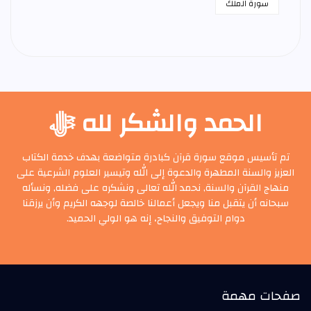
سورة الملك
الحمد والشكر لله ﷻ
تم تأسيس موقع سورة قرآن كبادرة متواضعة بهدف خدمة الكتاب
العزيز والسنة المطهرة والدعوة إلى الله وتيسير العلوم الشرعية على
منهاج القرآن والسنة, نحمد الله تعالى ونشكره على فضله, ونسأله
سبحانه أن يتقبل منا ويجعل أعمالنا خالصة لوجهه الكريم وأن يرزقنا
دوام التوفيق والنجاح، إنه هو الولي الحميد.
صفحات مهمة