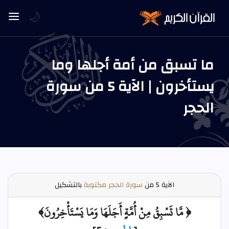
🌙
ما تسبق من أمة أجلها وما
يستأخرون | الآية 5 من سورة
الحجر
الآية
5 من
سورة الحجر مكتوبة
بالتشكيل
﴿ مَّا تَسْبِقُ مِنْ أُمَّةٍ أَجَلَهَا وَمَا يَسْتَأْخِرُونَ﴾