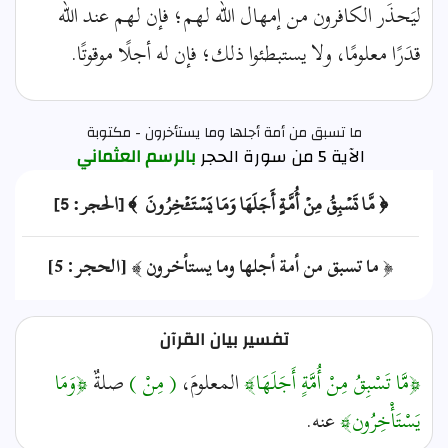
ليَحذَر الكافرون من إمهال الله لهم؛ فإن لهم عند الله
قدَرًا معلومًا، ولا يستبطئوا ذلك؛ فإن له أجلًا موقوتًا.
ما تسبق من أمة أجلها وما يستأخرون - مكتوبة
الآية 5 من سورة الحجر
بالرسم العثماني
﴿ مَّا تَسۡبِقُ مِنۡ أُمَّةٍ أَجَلَهَا وَمَا يَسۡتَـٔۡخِرُونَ ﴾ [الحجر: 5]
﴿ ما تسبق من أمة أجلها وما يستأخرون ﴾ [الحجر: 5]
تفسير بيان القرآن
﴿مَّا تَسْبِقُ مِنْ أُمَّةٍ أَجَلَهَا﴾
المعلومَ،
( مِنْ )
صلةٌ
﴿وَمَا
يَسْتَأْخِرُون﴾
عنه.