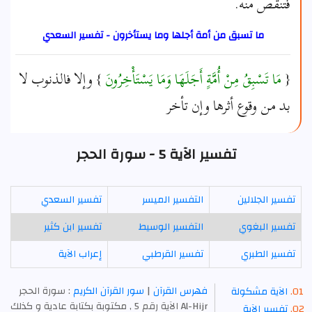
فتنقص منه.
ما تسبق من أمة أجلها وما يستأخرون - تفسير السعدي
{
مَا تَسْبِقُ مِنْ أُمَّةٍ أَجَلَهَا وَمَا يَسْتَأْخِرُونَ
} وإلا فالذنوب لا
بد من وقوع أثرها وإن تأخر
تفسير الآية 5 - سورة الحجر
تفسير الجلالين
التفسير الميسر
تفسير السعدي
تفسير البغوي
التفسير الوسيط
تفسير ابن كثير
تفسير الطبري
تفسير القرطبي
إعراب الآية
فهرس القرآن
|
سور القرآن الكريم
: سورة الحجر
الآية مشكولة
Al-Hijr الآية رقم 5 , مكتوبة بكتابة عادية و كذلك
تفسير الآية