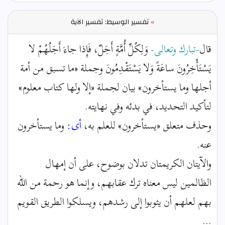
»
تفسير الوسيط: تفسير الآية
قال
-تبارك وتعالى-
وَلِكُلِّ أُمَّةٍ أَجَلٌ، فَإِذا جاءَ أَجَلُهُمْ لا
يَسْتَأْخِرُونَ ساعَةً وَلا يَسْتَقْدِمُونَ وجملة «ما تسبق من أمة
أجلها وما يستأخرون» بيان لجملة «إلا ولها كتاب معلوم»
لتأكيد التحديد، في بدئه وفي نهايته.
وحذف متعلق «يستأخرون» للعلم به،
أى:
وما يستأخرون
عنه.
والآيتان الكريمتان تدلان بوضوح، على أن إمهال
الظالمين ليس معناه ترك عقابهم، وإنما هو رحمة من الله
بهم لعلهم أن يثوبوا إلى رشدهم، ويسلكوا الطريق القويم
...