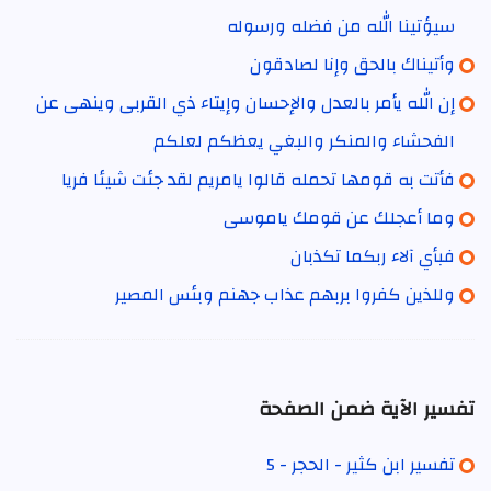
سيؤتينا الله من فضله ورسوله
وأتيناك بالحق وإنا لصادقون
إن الله يأمر بالعدل والإحسان وإيتاء ذي القربى وينهى عن
الفحشاء والمنكر والبغي يعظكم لعلكم
فأتت به قومها تحمله قالوا يامريم لقد جئت شيئا فريا
وما أعجلك عن قومك ياموسى
فبأي آلاء ربكما تكذبان
وللذين كفروا بربهم عذاب جهنم وبئس المصير
تفسير الآية ضمن الصفحة
تفسير ابن كثير - الحجر - 5