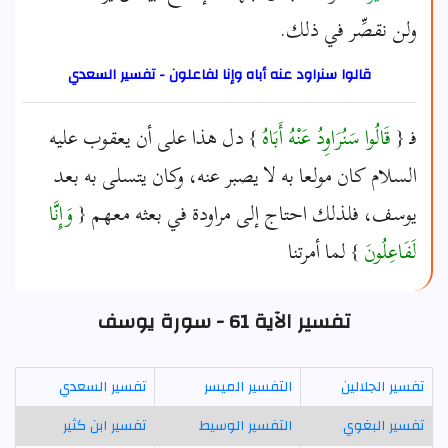
ولن نقصِّر في ذلك.
قالوا سنراود عنه أباه وإنا لفاعلون - تفسير السعدي
فـ {
قَالُوا سَنُرَاوِدُ عَنْهُ أَبَاهُ
} دل هذا على أن يعقوب عليه
السلام كان مولعا به لا يصبر عنه، وكان يتسلى به بعد
يوسف، فلذلك احتاج إلى مراودة في بعثه معهم {
وَإِنَّا
لَفَاعِلُونَ
} لما أمرتنا
تفسير الآية 61 - سورة يوسف
تفسير الجلالين
التفسير الميسر
تفسير السعدي
تفسير البغوي
التفسير الوسيط
تفسير ابن كثير