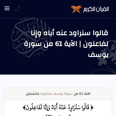
🌙
قالوا سنراود عنه أباه وإنا
لفاعلون | الآية 61 من سورة
يوسف
الآية
61 من
سورة يوسف مكتوبة
بالتشكيل
﴿ قَالُوا سَنُرَاوِدُ عَنْهُ أَبَاهُ وَإِنَّا لَفَاعِلُونَ﴾