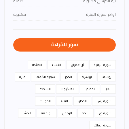
آية الكرسي مكتوبة
كاملة
اواخر سورة البقرة
مكتوبة
سور للقراءة
سورة البقرة
آل عمران
النساء
المائدة
يوسف
ابراهيم
الحجر
سورة الكهف
مريم
الحج
القصص
العنكبوت
السجدة
سورة يس
الدخان
الفتح
الحجرات
سورة ق
النجم
الرحمن
الواقعة
الحشر
سورة الملك