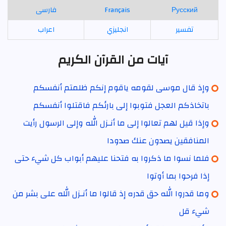
Русский
Français
فارسی
تفسير
انجليزي
اعراب
آيات من القرآن الكريم
وإذ قال موسى لقومه ياقوم إنكم ظلمتم أنفسكم
باتخاذكم العجل فتوبوا إلى بارئكم فاقتلوا أنفسكم
وإذا قيل لهم تعالوا إلى ما أنـزل الله وإلى الرسول رأيت
المنافقين يصدون عنك صدودا
فلما نسوا ما ذكروا به فتحنا عليهم أبواب كل شيء حتى
إذا فرحوا بما أوتوا
وما قدروا الله حق قدره إذ قالوا ما أنـزل الله على بشر من
شيء قل