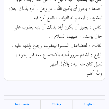
أحدها : يجوز أن يكون الله - عز وجل - أمره بذلك ابتلاء
ليعقوب ، ليعظم له الثواب ; فاتبع أمره فيه .
الثاني : يجوز أن يكون أراد بذلك أن ينبه يعقوب على
حال يوسف - عليهما السلام - .
الثالث : لتتضاعف المسرة ليعقوب برجوع ولديه عليه .
الرابع : ليقدم سرور أخيه بالاجتماع معه قبل إخوته ;
لميل كان منه إليه ; والأول أظهر .
والله أعلم .
Indonesia
Türkçe
English