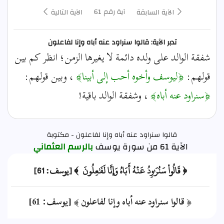
آية رقم 61
الآية السابقة
الآية التالية
تدبر الآية: قالوا سنراود عنه أباه وإنا لفاعلون
شفقة الوالد على ولده دائمة لا يغيرها الزمن؛ انظر كم بين
قولهم:
﴿ليوسف وأخوه أحب إلى أبينا﴾
، وبين قولهم:
﴿سنراود عنه أباه﴾
، وشفقة الوالد باقية!
قالوا سنراود عنه أباه وإنا لفاعلون - مكتوبة
الآية 61 من سورة يوسف
بالرسم العثماني
﴿ قَالُواْ سَنُرَٰوِدُ عَنۡهُ أَبَاهُ وَإِنَّا لَفَٰعِلُونَ ﴾ [يوسف: 61]
﴿ قالوا سنراود عنه أباه وإنا لفاعلون ﴾ [يوسف: 61]