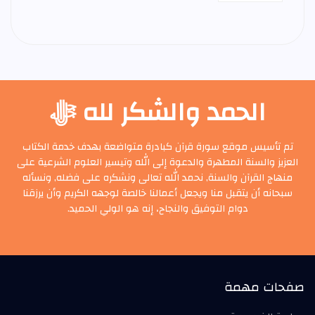
الحمد والشكر لله ﷻ
تم تأسيس موقع سورة قرآن كبادرة متواضعة بهدف خدمة الكتاب
العزيز والسنة المطهرة والدعوة إلى الله وتيسير العلوم الشرعية على
منهاج القرآن والسنة, نحمد الله تعالى ونشكره على فضله, ونسأله
سبحانه أن يتقبل منا ويجعل أعمالنا خالصة لوجهه الكريم وأن يرزقنا
دوام التوفيق والنجاح، إنه هو الولي الحميد.
صفحات مهمة