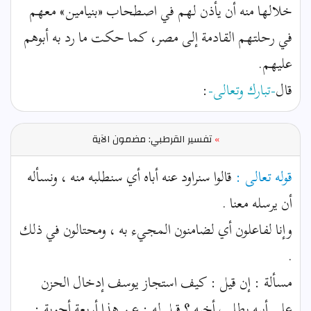
خلالها منه أن يأذن لهم في اصطحاب «بنيامين» معهم
في رحلتهم القادمة إلى مصر، كما حكت ما رد به أبوهم
عليهم.
قال
-تبارك وتعالى-
:
»
تفسير القرطبي: مضمون الآية
قوله تعالى :
قالوا سنراود عنه أباه أي سنطلبه منه ، ونسأله
أن يرسله معنا .
وإنا لفاعلون أي لضامنون المجيء به ، ومحتالون في ذلك
.
مسألة : إن قيل : كيف استجاز يوسف إدخال الحزن
على أبيه بطلب أخيه ؟ قيل له : عن هذا أربعة أجوبة :