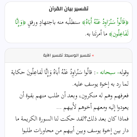
تفسير بيان القرآن
﴿قَالُواْ سَنُرَاوِدُ عَنْهُ أَبَاهُ﴾
سنطلُبه منه باجتهادٍ ورفقٍ
﴿وَإِنَّا
لَفَاعِلُون﴾
ما أمرتَنا به.
»
تفسير الوسيط: تفسير الآية
وقوله
- سبحانه -
: قالُوا سَنُراوِدُ عَنْهُ أَباهُ وَإِنَّا لَفاعِلُونَ حكاية
لما رد به إخوة يوسف عليه.
فعرفهم وهم له منكرون، وبعد أن طلب منهم بقوة أن
يعودوا إليه ومعهم أخوهم لأبيهم ...
فماذا كان بعد ذلك؟لقد حكت لنا السورة الكريمة ما
دار بين إخوة يوسف وبين أبيهم من محاورات طلبوا