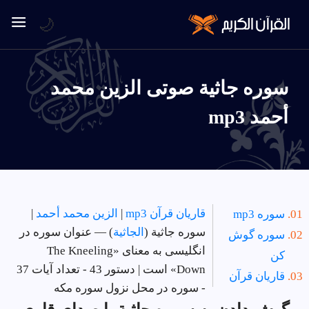
🌙
سوره جاثية صوتی الزين محمد
أحمد mp3
قاریان قرآن mp3
|
الزين محمد أحمد
|
سوره mp3
سوره جاثية (
الجاثية
) — عنوان سوره در
سوره گوش
انگلیسی به معنای «The Kneeling
کن
Down» است | دستور 43 - تعداد آیات 37
قاریان قرآن
- سوره در
محل نزول سوره مکه