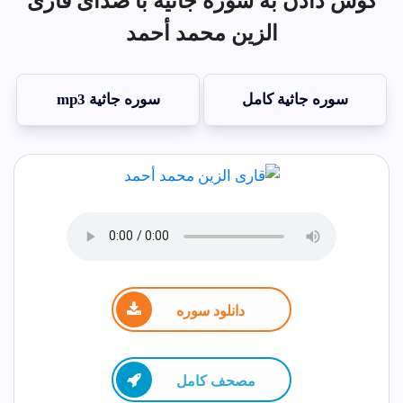
گوش دادن به سوره جاثية با صدای قاری
الزين محمد أحمد
سوره جاثية کامل
سوره جاثية mp3
دانلود سوره
مصحف كامل