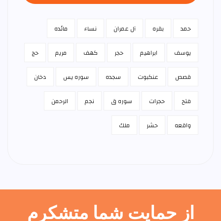
حمد
بقره
آل عمران
نساء
مائده
يوسف
ابراهيم
حجر
كهف
مريم
حج
قصص
عنكبوت
سجده
سوره يس
دخان
فتح
حجرات
سوره ق
نجم
الرحمن
واقعه
حشر
ملك
از حمایت شما متشکرم