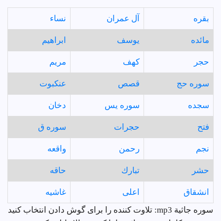
بقره
آل عمران
نساء
مائده
يوسف
ابراهيم
حجر
كهف
مريم
سوره حج
قصص
عنكبوت
سجده
سوره يس
دخان
فتح
حجرات
سوره ق
نجم
رحمن
واقعه
حشر
تبارك
حاقه
انشقاق
اعلى
غاشيه
سوره جاثية mp3: تلاوت کننده را برای گوش دادن انتخاب کنید