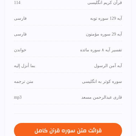
قرآن کریم انگلیسی
114
آیه 129 سوره توبه
فارسی
آیه 29 سوره مؤمنون
فارسی
تفسیر آیه ۸ سوره مائده
خواندن
آیه آمن الرسول
بما أنزل إليه
سوره کوثر به انگلیسی
متن ترجمه
قاری عبدالرحمن مسعد
mp3
قرائت متن سوره قرآن كامل