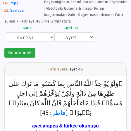
Başkanlığı'nın Resmi Kur'an-ı Kerim Sayfasıdır
mp3
, Abdulbaki Gölpınarlı meali, Kuran
Sayfada
Araştırmaları Vakfı & ayet nasıl okunur : Fatır
suresi - Fatir aya 45 (The Originator).
suresi :
ayet nu:
Göndermek
Fatır suresi
ayet
45
﴿وَلَوْ يُؤَاخِذُ اللّٰهُ النَّاسَ بِمَا كَسَبُوا مَا تَرَكَ عَلٰى
ظَهْرِهَا مِنْ دَٓابَّةٍ وَلٰكِنْ يُؤَخِّرُهُمْ اِلٰٓى اَجَلٍ
مُسَمًّىۚ فَاِذَا جَٓاءَ اَجَلُهُمْ فَاِنَّ اللّٰهَ كَانَ بِعِبَادِه۪
: 45]
فاطر
بَص۪يرًا ﴾ [
ayet arapça & türkçe okunuşu