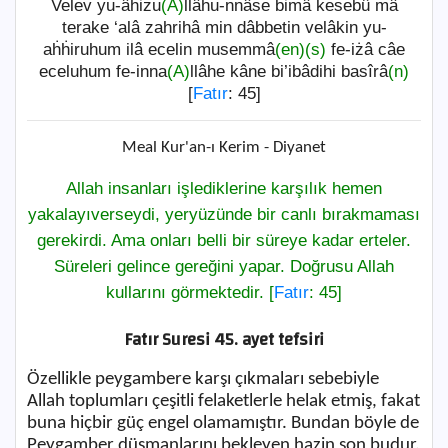
Velev yu-âḣiżu
(A)
llâhu-nnâse bimâ kesebû mâ
terake ‘alâ zahrihâ min dâbbetin velâkin yu-
aḣḣiruhum ilâ ecelin musemmâ
(en)
(s)
fe-iżâ câe
eceluhum fe-inna
(A)
llâhe kâne bi’ibâdihi basîrâ
(n)
[
Fatır
: 45]
Meal Kur'an-ı Kerim - Diyanet
Allah insanları işlediklerine karşılık hemen
yakalayıverseydi, yeryüzünde bir canlı bırakmaması
gerekirdi. Ama onları belli bir süreye kadar erteler.
Süreleri gelince gereğini yapar. Doğrusu Allah
kullarını görmektedir. [
Fatır
: 45]
Fatır Suresi 45. ayet tefsiri
Özellikle peygambere karşı çıkmaları sebebiyle
Allah toplumları çeşitli felaketlerle helak etmiş, fakat
buna hiçbir güç engel olamamıştır. Bundan böyle de
Peygamber düşmanlarını bekleyen hazin son budur.