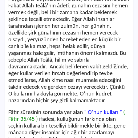
Fakat Allah Teâlâ’nın âdeti, günahın cezasını hemen
vermek değil, belli bir zamana kadar beklemek
şeklinde tecelli etmektedir. Eğer Allah insanlar
tarafından işlenen her zulmün, her günahın,
özellikle şirk günahının cezasını hemen verecek
olsaydı, yeryüzünden hareket eden en küçük bir
canlı bile kalmaz, hepsi helak edilir, dünya
yaşanmaz hale gelir, imtihanın önemi kalmazdı. Bu
sebeple Allah Teâlâ, hilim ve sabırla
davranmaktadır.
Ancak belirlenen vakit geldiğinde,
eğer kullar verilen fırsatı değerlendirip tevbe
etmedilerse, Allah kime nasıl muamele edeceğini
takdir edecek ve gereken cezayı verecektir. Çünkü
O kullarını hakkıyla görmekte, O’nun kudret
nazarından hiçbir şey gizli kalmamaktadır.
Fâtır sûresinin sonunda yer alan
“ O’nun kulları ”
(
Fâtır 35/45 )
ifadesi, kulluğunun farkında olan
seçkin kullara bir teselliyi bildirmekle birlikte, genel
mânada diğer insanlar için ağır bir azarlamayı