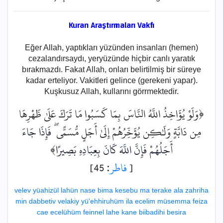
Kuran Araştırmaları Vakfı
Eğer Allah, yaptıkları yüzünden insanları (hemen)
cezalandırsaydı, yeryüzünde hiçbir canlı yaratık
bırakmazdı. Fakat Allah, onları belirtilmiş bir süreye
kadar erteliyor. Vakitleri gelince (gerekeni yapar).
Kuşkusuz Allah, kullarını görrmektedir.
﴿وَلَوْ يُؤَاخِذُ اللَّهُ النَّاسَ بِمَا كَسَبُوا مَا تَرَكَ عَلَىٰ ظَهْرِهَا
مِن دَابَّةٍ وَلَٰكِن يُؤَخِّرُهُمْ إِلَىٰ أَجَلٍ مُّسَمًّى ۖ
فَإِذَا جَاءَ
﴾
أَجَلُهُمْ فَإِنَّ اللَّهَ كَانَ بِعِبَادِهِ بَصِيرًا
: 45]
فاطر
[
velev yüahizül lahün nase bima kesebu ma terake ala zahriha
min dabbetiv velakiy yü'ehhiruhüm ila ecelim müsemma feiza
cae ecelühüm feinnel lahe kane biibadihi besira