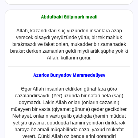
Abdulbaki Gölpınarlı meali
Allah, kazandıkları suç yüzünden insanlara azap
verecek olsaydı yeryüzünde yürür, bir tek mahluk
bırakmazdı ve fakat onları, mukadder bir zamanadek
bırakır; derken zamanları geldi miydi artık şüphe yok ki
Allah, kullarını görür.
Azerice Bunyadov Memmedeliyev
Əgər Allah insanları etdikləri günahlara görə
cəzalandırsaydı, (Yer) üzündə bir nəfəri belə (sağ)
qoymazdı. Lakin Allah onları (onların cəzasını)
müəyyən bir vaxta (qiyamət gününə) qədər gecikdirər.
Nəhayət, onların vaxtı gəlib çatdıqda (həmin müddət
yetişib qiyamət qopduqda hamını yenidən dirildərək
hərəyə öz əməli müqabilində cəza, yaxud mükafat
verər). Çünki Allah öz bəndələrini görəndir!