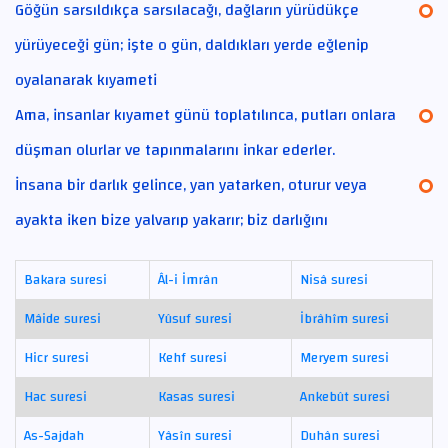
Göğün sarsıldıkça sarsılacağı, dağların yürüdükçe
yürüyeceği gün; işte o gün, daldıkları yerde eğlenip
oyalanarak kıyameti
Ama, insanlar kıyamet günü toplatılınca, putları onlara
düşman olurlar ve tapınmalarını inkar ederler.
İnsana bir darlık gelince, yan yatarken, oturur veya
ayakta iken bize yalvarıp yakarır; biz darlığını
Bakara suresi
Âl-i İmrân
Nisâ suresi
Mâide suresi
Yûsuf suresi
İbrâhîm suresi
Hicr suresi
Kehf suresi
Meryem suresi
Hac suresi
Kasas suresi
Ankebût suresi
As-Sajdah
Yâsîn suresi
Duhân suresi