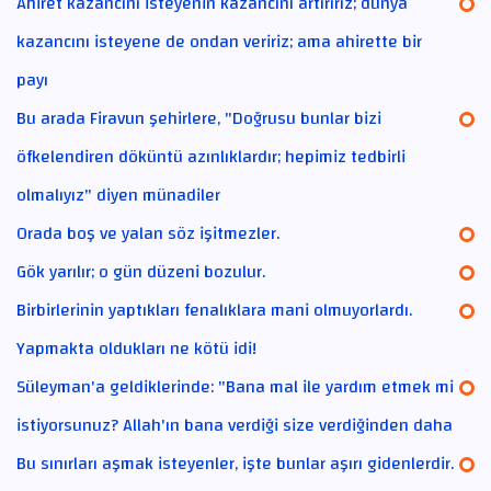
Ahiret kazancını isteyenin kazancını artırırız; dünya
kazancını isteyene de ondan veririz; ama ahirette bir
payı
Bu arada Firavun şehirlere, "Doğrusu bunlar bizi
öfkelendiren döküntü azınlıklardır; hepimiz tedbirli
olmalıyız" diyen münadiler
Orada boş ve yalan söz işitmezler.
Gök yarılır; o gün düzeni bozulur.
Birbirlerinin yaptıkları fenalıklara mani olmuyorlardı.
Yapmakta oldukları ne kötü idi!
Süleyman'a geldiklerinde: "Bana mal ile yardım etmek mi
istiyorsunuz? Allah'ın bana verdiği size verdiğinden daha
Bu sınırları aşmak isteyenler, işte bunlar aşırı gidenlerdir.