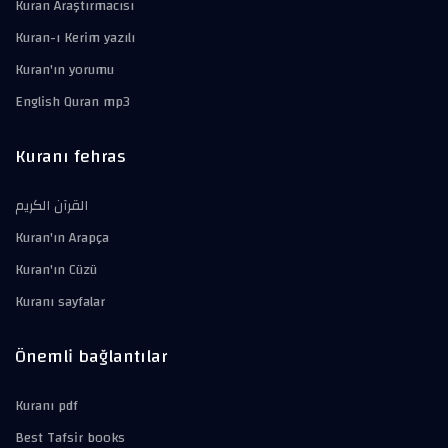
Kuran Araştırmacısı
Kuran-ı Kerim yazılı
Kuran'ın yorumu
English Quran mp3
Kuranı fehras
القرآن الكريم
Kuran'ın Arapça
Kuran'ın Cüzü
Kuranı sayfalar
Önemli bağlantılar
Kuranı pdf
Best Tafsir books