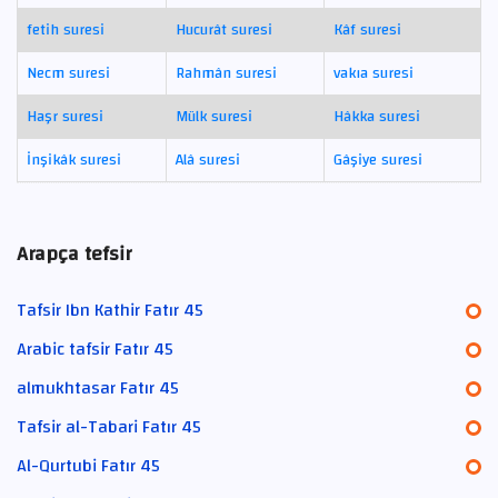
fetih suresi
Hucurât suresi
Kâf suresi
Necm suresi
Rahmân suresi
vakıa suresi
Haşr suresi
Mülk suresi
Hâkka suresi
İnşikâk suresi
Alâ suresi
Gâşiye suresi
Arapça tefsir
Tafsir Ibn Kathir Fatır 45
Arabic tafsir Fatır 45
almukhtasar Fatır 45
Tafsir al-Tabari Fatır 45
Al-Qurtubi Fatır 45