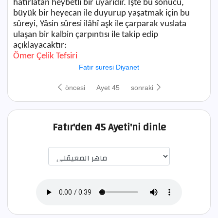
hatırlatan heybetli bir uyarıdır. İşte bu sonucu,
büyük bir heyecan ile duyurup yaşatmak için bu
sûreyi, Yâsin sûresi ilâhî aşk ile çarparak vuslata
ulaşan bir kalbin çarpıntısı ile takip edip
açıklayacaktır:
Ömer Çelik Tefsiri
Fatır suresi Diyanet
öncesi
Ayet 45
sonraki
Fatır'den 45 Ayeti'ni dinle
اختيار قارئ الآية