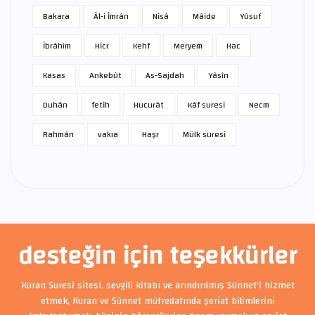
Bakara
Âl-i İmrân
Nisâ
Mâide
Yûsuf
İbrâhîm
Hicr
Kehf
Meryem
Hac
Kasas
Ankebût
As-Sajdah
Yâsîn
Duhân
fetih
Hucurât
Kâf suresi
Necm
Rahmân
vakıa
Haşr
Mülk suresi
desteğin için teşekkürler
Kuran Suresi sitesi, sevgili kitabı ve arındırılmış Sünnet'i hizmet
etmek, Kuran ve Sünnet müfredatında şeriat bilimlerini