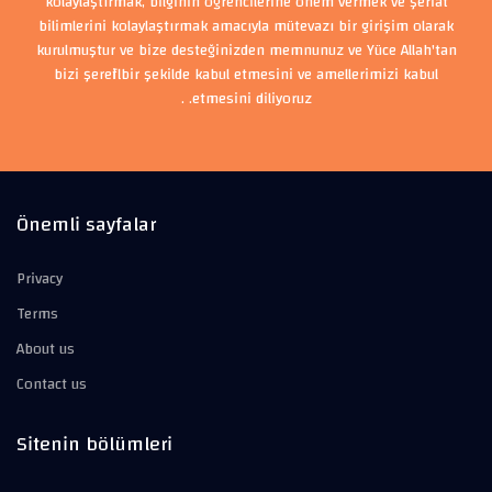
kolaylaştırmak, bilginin öğrencilerine önem vermek ve şeriat
bilimlerini kolaylaştırmak amacıyla mütevazı bir girişim olarak
kurulmuştur ve bize desteğinizden memnunuz ve Yüce Allah'tan
bizi şerefli bir şekilde kabul etmesini ve amellerimizi kabul
etmesini diliyoruz. .
Önemli sayfalar
Privacy
Terms
About us
Contact us
Sitenin bölümleri