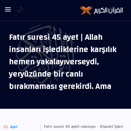
🌙
Fatır suresi 45 ayet | Allah
insanları işlediklerine karşılık
hemen yakalayıverseydi,
yeryüzünde bir canlı
bırakmaması gerekirdi. Ama
Fatır suresi 45 ayeti okunuşu - Diyanet İşleri
Ayet