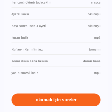
her canlı ölümü tadacaktır
arapça
Ayetel Kürsi
okunuşu
haşr suresi son 3 ayeti
okunuşu
kuran indir
mp3
Kur'an-ı Kerim'in juz
tamamı
senin dinin sana benim
dinim bana
yasin suresi indir
mp3
okumak için sureler