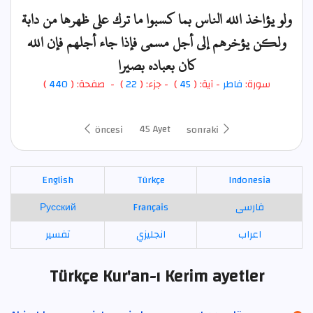
ولو يؤاخذ الله الناس بما كسبوا ما ترك على ظهرها من دابة
ولكن يؤخرهم إلى أجل مسمى فإذا جاء أجلهم فإن الله
كان بعباده بصيرا
)
440
) - صفحة: (
22
- جزء: (
)
45
- آية: (
فاطر
سورة:
45 Ayet
öncesi
sonraki
English
Türkçe
Indonesia
Русский
Français
فارسی
اعراب
انجليزي
تفسير
Türkçe Kur'an-ı Kerim ayetler