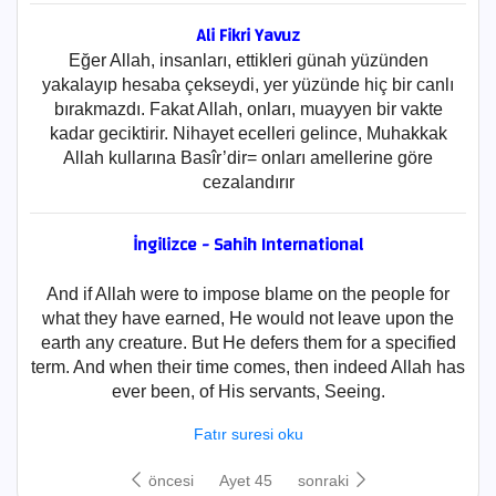
Ali Fikri Yavuz
Eğer Allah, insanları, ettikleri günah yüzünden
yakalayıp hesaba çekseydi, yer yüzünde hiç bir canlı
bırakmazdı. Fakat Allah, onları, muayyen bir vakte
kadar geciktirir. Nihayet ecelleri gelince, Muhakkak
Allah kullarına Basîr’dir= onları amellerine göre
cezalandırır
İngilizce - Sahih International
And if Allah were to impose blame on the people for
what they have earned, He would not leave upon the
earth any creature. But He defers them for a specified
term. And when their time comes, then indeed Allah has
ever been, of His servants, Seeing.
Fatır suresi oku
öncesi
Ayet 45
sonraki